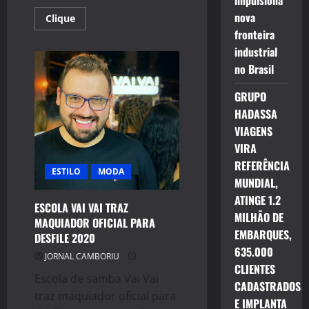
impulsiona
nova
Read
Clique
more
fronteira
about
A
industrial
EMPRESA
PHOTOS
no Brasil
BOUTIQUE
ESPECIALIZADA
EM
GRUPO
CASAMENTOS
HADASSA
COMEMORA
20
VIAGENS
ANOS
VIRA
REFERÊNCIA
ESTILO
MODA
MUNDIAL,
ATINGE 1.2
ESCOLA VAI VAI TRAZ
MILHÃO DE
MAQUIADOR OFICIAL PARA
EMBARQUES,
DESFILE 2020
635.000
JORNAL CAMBORIU
CLIENTES
Escola de samba Vai Vai
CADASTRADOS
traz maquiador oficial para
E IMPLANTA