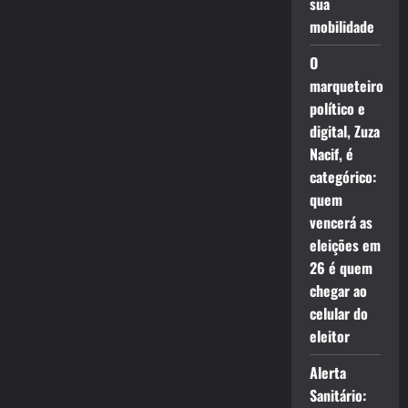
sua
mobilidade
O
marqueteiro
político e
digital, Zuza
Nacif, é
categórico:
quem
vencerá as
eleições em
26 é quem
chegar ao
celular do
eleitor
Alerta
Sanitário: