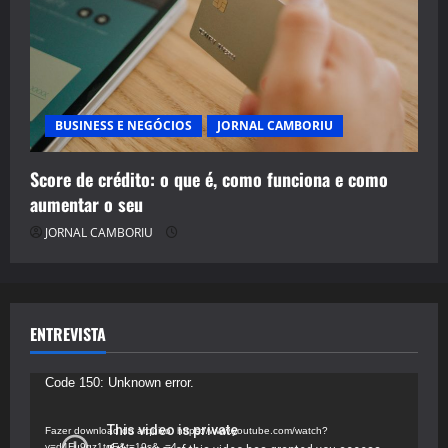
BUSINESS E NEGÓCIOS
JORNAL CAMBORIU
Score de crédito: o que é, como funciona e como
aumentar o seu
JORNAL CAMBORIU
ENTREVISTA
Tocador
Code 150: Unknown error.
de
vídeo
Fazer download do arquivo: https://www.youtube.com/watch?
v=d4Fu9gz1tqE&t=19s&_=4