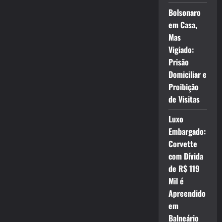
Bolsonaro
em Casa,
Mas
Vigiado:
Prisão
Domiciliar e
Proibição
de Visitas
Luxo
Embargado:
Corvette
com Dívida
de R$ 119
Mil é
Apreendido
em
Balneário