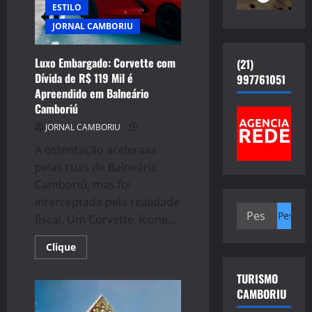
ESTILO
JORNAL CAMBORIU
Luxo Embargado: Corvette com
(21)
Dívida de R$ 119 Mil é
997761051
Apreendido em Balneário
Camboriú
JORNAL CAMBORIU
A ostentação acelerava
pelas ruas de Balneário
Camboriú, mas foi
interceptada pela realidade
Pesquisar
fiscal. Um Corvette, ícone...
por:
Read
Clique
more
about
Luxo
TURISMO
Embargado:
CAMBORIU
Corvette
com