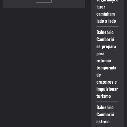
por
Palace
lazer
posts
caminham
lado a lado
Balneário
Camboriú
se prepara
para
retomar
temporada
de
cruzeiros e
impulsionar
turismo
Balneário
Camboriú
estreia