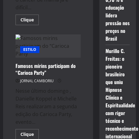
educação
difícil...
lidera
Read
Clique
pressão nos
more
about
preços no
Outubro
Rosa:
Brasil
Advogado
esclarece
ESTILO
sobre
Murillo C.
direitos
Freitas: o
das
pacientes
Famosos mirins participam do
pioneiro
com
câncer
“Carioca Party”
brasileiro
de
mama
que uniu
JORNAL CAMBORIU
Hipnose
Nesse último domingo ,
Clínica e
Danielle Koppel e Michelle
Espiritualidade
Reis realizaram a segunda
com rigor
edição do Carioca Party,
técnico e
evento...
reconhecimento
Read
Clique
internacional
more