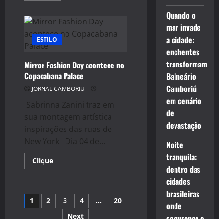
about
Famosos
Quando o
mirins
mar invade
participam
do
a cidade:
ESTILO
“Carioca
Party”
enchentes
transformam
Mirror Fashion Day acontece no
Copacabana Palace
Balneário
Camboriú
JORNAL CAMBORIU
em cenário
Sabrinna Zanini traz em
de
sua montagem artística
devastação
inspirações das ruas de
New York Dia 04 de...
Noite
tranquila:
Read
Clique
more
dentro das
about
cidades
Mirror
Fashion
brasileiras
Day
Navegação
1
2
3
4
…
20
acontece
onde
no
Copacabana
Next
segurança e