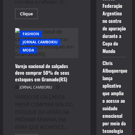
nos leva à reflexão. O...
Federação
Argentina
Read
Clique
more
no centro
about
DESIGN
de apuração
DE
FASHION
INTERIORES:
durante a
QUAL
JORNAL CAMBORIU
Copa do
O
SEGREDO
Mundo
MODA
DE
UM
PROJETO
Chris
FUNCIONAL?
Varejo nacional de calçados
Albuquerque
deve comprar 50% de seus
lança
estoques em Gramado(RS)
aplicativo
JORNAL CAMBORIU
que amplia
VAREJO DE CALÇADOS
o acesso ao
PREVÊ COMPRAR 50% DO
cuidado
ESTOQUE DO VERÃO NA
emocional
PRÓXIMA SEMANA, EM
por meio da
FEIRA QUE ACONTECE...
tecnologia