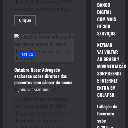
desfile 2020 Carnaval 2020
BANCO
promete para escola de...
DIGITAL
COM MAIS
Read
Clique
more
DE 300
about
ESCOLA
SERVIÇOS
VAI
VAI
TRAZ
NEYMAR
MAQUIADOR
VAI VOLTAR
OFICIAL
ESTILO
PARA
AO BRASIL?
DESFILE
2020
MOVIMENTAÇÃO
Outubro Rosa: Advogado
SURPREENDE
esclarece sobre direitos das
E INTERNET
pacientes com câncer de mama
ENTRA EM
JORNAL CAMBORIU
COLAPSO
Outubro Rosa: Advogado
Inflação de
esclarece sobre direitos
fevereiro
das pacientes com câncer
sobe
de mama Lidar com
0,70% e
o câncer de mama já é