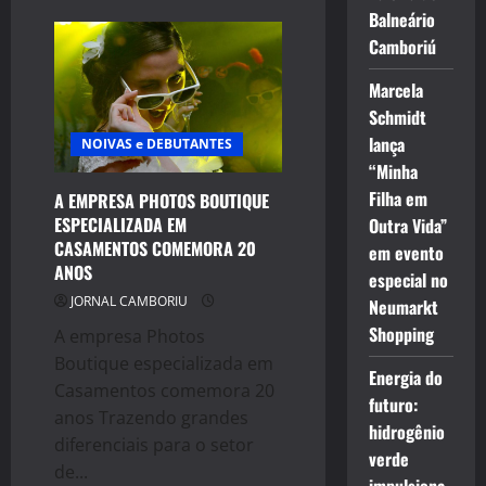
POUSADA
Balneário
EM
Camboriú
BÚZIOS
COM
NOVOS
Marcela
SERVIÇOS
Schmidt
lança
NOIVAS e DEBUTANTES
“Minha
Filha em
A EMPRESA PHOTOS BOUTIQUE
ESPECIALIZADA EM
Outra Vida”
CASAMENTOS COMEMORA 20
em evento
ANOS
especial no
JORNAL CAMBORIU
Neumarkt
Shopping
A empresa Photos
Boutique especializada em
Energia do
Casamentos comemora 20
futuro:
anos Trazendo grandes
hidrogênio
diferenciais para o setor
verde
de...