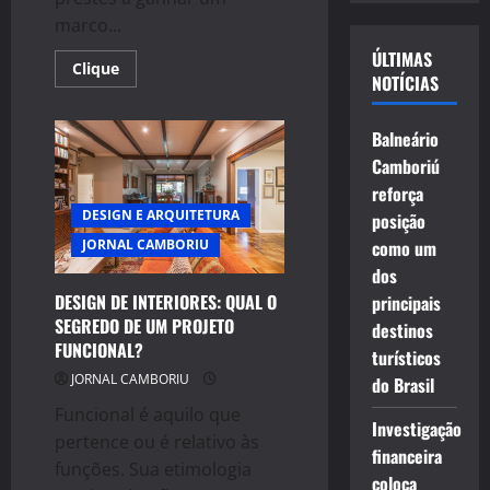
vídeo
marco...
ÚLTIMAS
Read
Clique
NOTÍCIAS
more
about
Balneário
Camboriú
Balneário
terá
o
Camboriú
primeiro
edifício-
reforça
árvore
DESIGN E ARQUITETURA
posição
do
Brasil
JORNAL CAMBORIU
como um
dos
DESIGN DE INTERIORES: QUAL O
principais
SEGREDO DE UM PROJETO
destinos
FUNCIONAL?
turísticos
JORNAL CAMBORIU
do Brasil
Funcional é aquilo que
Investigação
pertence ou é relativo às
financeira
funções. Sua etimologia
coloca