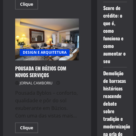
Read
Clique
Score de
more
about
crédito: o
Varejo
nacional
que é,
de
calçados
como
deve
funciona e
comprar
50%
como
de
seus
DESIGN E ARQUITETURA
aumentar o
estoques
em
seu
Gramado(RS)
POUSADA EM BÚZIOS COM
Demolição
NOVOS SERVIÇOS
de barracas
JORNAL CAMBORIU
históricas
Pousada Byblos – conforto,
reacende
qualidade e pôr do sol
debate
exuberante em Búzios.
sobre
Com uma das vistas mais...
tradição e
modernização
Read
Clique
more
na orla de
about