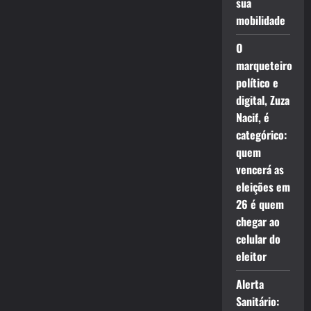
sua
mobilidade
O
marqueteiro
político e
digital, Zuza
Nacif, é
categórico:
quem
vencerá as
eleições em
26 é quem
chegar ao
celular do
eleitor
Alerta
Sanitário: