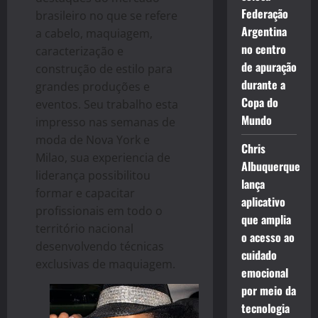
Federação
brasileiro no que se refere
Argentina
a cabelo, maquiagem,
no centro
caracterização e
de apuração
construção de estilo para
durante a
grandes produções e
Copa do
eventos. Seu trabalho esta
Mundo
impresso nas semanas de
moda de Nova York e
Chris
Milao, sua experiencia de
Albuquerque
liderança possibilitou
lança
formar e capacitar
aplicativo
profissionais em todo o
que amplia
território nacional
o acesso ao
desenvolvendo técnicas
cuidado
exclusivas de maquiagem.
emocional
por meio da
tecnologia