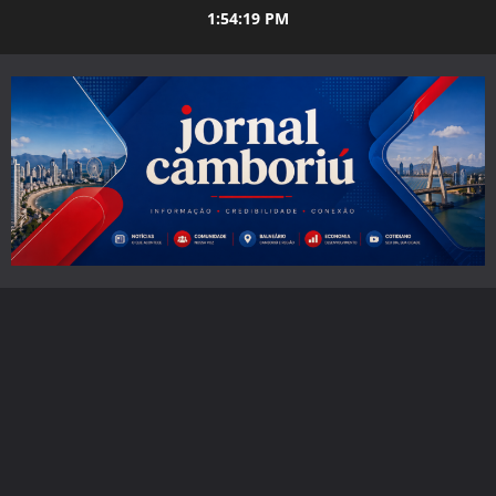
Skip
1:54:20 PM
to
content