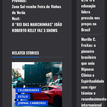
P
Previous:
educação
Zona Sul recebe Feira de Vinhos
o
lidera
de Verão
pressão nos
Next:
s
preços no
O “REI DAS MARCHINHAS” JOÃO
Brasil
t
ROBERTO KELLY FAZ 3 SHOWS
Murillo C.
n
Freitas: o
a
pioneiro
RELATED STORIES
brasileiro
v
que uniu
Hipnose
i
Clínica e
g
Espiritualidade
com rigor
a
CELEBRIDADES
técnico e
ESTILO
reconhecimento
t
JORNAL CAMBORIU
internacional