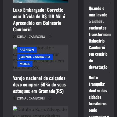
i
Quando o
Luxo Embargado: Corvette
o
mar invade
com Dívida de R$ 119 Mil é
a cidade:
Apreendido em Balneário
n
enchentes
Camboriú
transformam
JORNAL CAMBORIU
Balneário
Camboriú
FASHION
em cenário
JORNAL CAMBORIU
de
MODA
devastação
Noite
Varejo nacional de calçados
tranquila:
deve comprar 50% de seus
dentro das
estoques em Gramado(RS)
cidades
JORNAL CAMBORIU
brasileiras
onde
segurança e