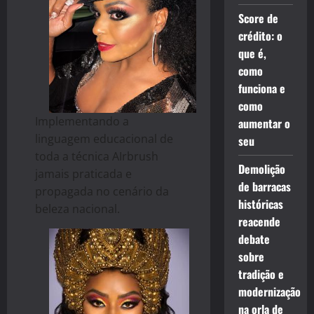
Score de
crédito: o
que é,
como
funciona e
como
Implementando a
aumentar o
linguagem educacional de
seu
toda a técnica AIrbrush
Demolição
jamais praticada e
de barracas
propagada no cenário da
históricas
beleza nacional.
reacende
debate
sobre
tradição e
modernização
na orla de