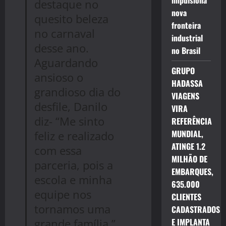
impulsiona
destaque no
nova
quesito beleza
fronteira
no carnaval
industrial
desse ano.
no Brasil
Aguardando
GRUPO
ansioso o
HADASSA
grandioso dia do
VIAGENS
desfile, Danilo
VIRA
diz- “Me sinto
REFERÊNCIA
MUNDIAL,
feliz e realizado
ATINGE 1.2
com essa
MILHÃO DE
parceria, pois a
EMBARQUES,
escola e minha
635.000
equipe nos
CLIENTES
tornamos uma
CADASTRADOS
grande família.”
E IMPLANTA