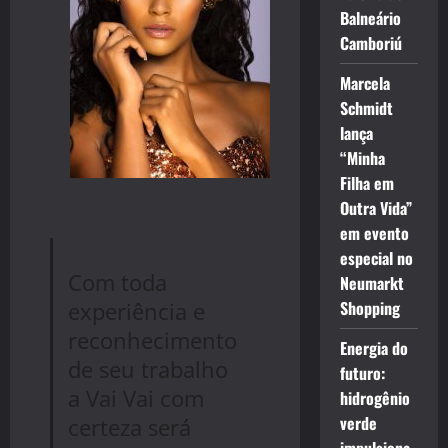
Balneário
Camboriú
Marcela
Schmidt
lança
“Minha
Filha em
Outra Vida”
em evento
especial no
Com toda
Neumarkt
experiência e
Shopping
reconhecimento
Energia do
de seu trabalho
futuro:
a Vai Vai com
hidrogênio
verde
certeza será