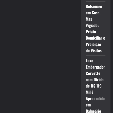
Bolsonaro
em Casa,
Mas
Vigiado:
Prisão
Domiciliar e
Proibição
de Visitas
Luxo
Embargado:
Corvette
com Dívida
de R$ 119
Mil é
Apreendido
em
Balneário