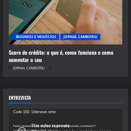
BUSINESS E NEGÓCIOS
JORNAL CAMBORIU
Score de crédito: o que é, como funciona e como
aumentar o seu
JORNAL CAMBORIU
ENTREVISTA
Tocador
Code 150: Unknown error.
de
vídeo
Fazer download do arquivo: https://www.youtube.com/watch?
v=d4Fu9gz1tqE&t=19s&_=4