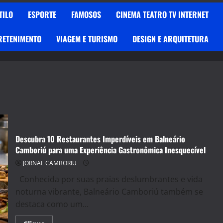
TILO
ESPORTE
FAMOSOS
CINEMA TEATRO TV INTERNET
RETENIMENTO
VIAGEM E TURISMO
DESIGN E ARQUITETURA
Descubra 10 Restaurantes Imperdíveis em Balneário
Camboriú para uma Experiência Gastronômica Inesquecível
JORNAL CAMBORIU
Conhecida por suas praias deslumbrantes e vida
noturna vibrante, Balneário Camboriú também se
destaca como um...