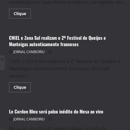
conhecida por suas festas temáticas carregadas de...
Read
Clique
more
about
BAR
BUKOWSKI:
HUMOR
CNIEL e Zona Sul realizam o 2º Festival de Queijos e
EM
TEMPO
Manteigas autenticamente franceses
DE
CÓLERA
JORNAL CAMBORIU
CNIEL e Zona Sul realizam o 2º Festival de Queijos e
Manteigas autenticamente franceses Será um
pedaço...
Read
Clique
more
about
CNIEL
e
Zona
Le Cordon Bleu será palco inédito do Mesa ao vivo
Sul
realizam
JORNAL CAMBORIU
o
2º
Festival
Mesa ao vivo Rio de Janeiro Maior circuito de