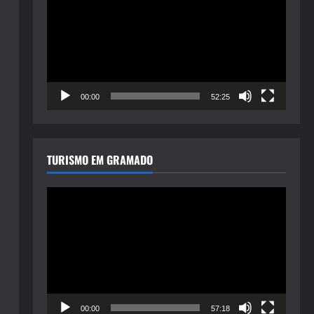
de
vídeo
00:00
52:25
TURISMO EM GRAMADO
Tocador
de
vídeo
00:00
57:18