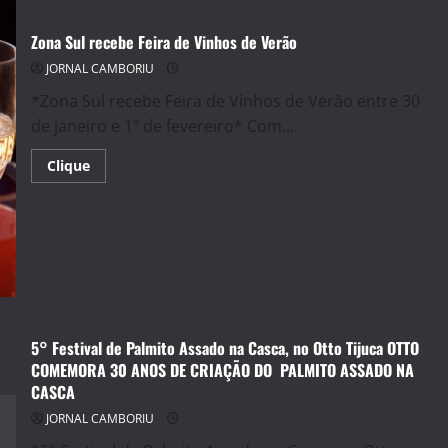
de
melhor
na
Zona Sul recebe Feira de Vinhos de Verão
gastronomia
JORNAL CAMBORIU
*Zona Sul recebe Feira de Vinhos de Verão entre 30
de janeiro e 1º de fevereiro* Com...
Read
Clique
more
about
Zona
Sul
recebe
Feira
de
Vinhos
de
Verão
5° Festival de Palmito Assado na Casca, no Otto Tijuca OTTO
COMEMORA 30 ANOS DE CRIAÇÃO DO PALMITO ASSADO NA
CASCA
JORNAL CAMBORIU