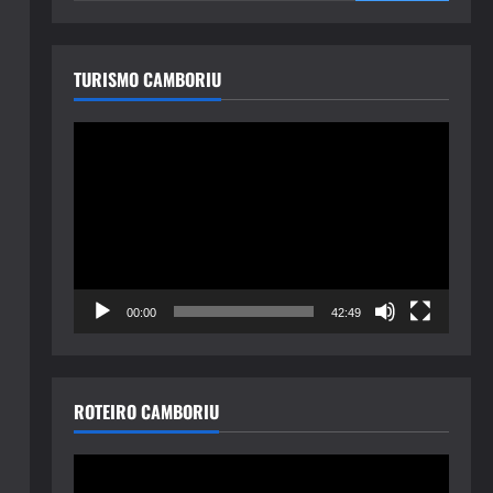
TURISMO CAMBORIU
Tocador
de
vídeo
00:00
42:49
ROTEIRO CAMBORIU
Tocador