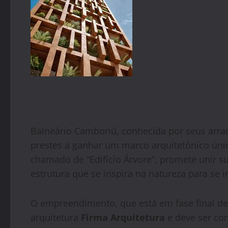
Balneário Camboriú, conhecida por seus arra
prestes a ganhar um marco arquitetônico único
chamado de “Edifício Árvore”, promete unir s
estrutura que se inspira na natureza para se 
O empreendimento, que está em fase final de 
arquitetura
Firma Arquitetura
e deve ser con