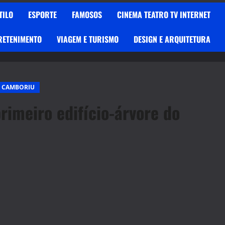
TILO
ESPORTE
FAMOSOS
CINEMA TEATRO TV INTERNET
RETENIMENTO
VIAGEM E TURISMO
DESIGN E ARQUITETURA
 CAMBORIU
rimeiro edifício-árvore do