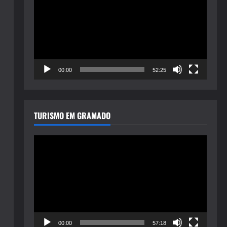
de
vídeo
00:00
52:25
TURISMO EM GRAMADO
Tocador
de
vídeo
00:00
57:18