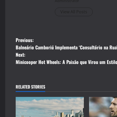
Administrator
View All Posts
P
Previous:
Balneário Camboriú Implementa ‘Consultório na Rua
o
Next:
s
Minicooper Hot Wheels: A Paixão que Virou um Estilo
t
n
RELATED STORIES
a
v