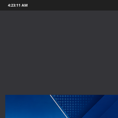
Skip
4:23:13 AM
to
content