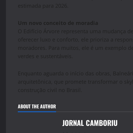
estimada para 2026.
Um novo conceito de moradia
O Edifício Árvore representa uma mudança d
oferecer luxo e conforto, ele prioriza a respo
moradores. Para muitos, ele é um exemplo d
verdes e sustentáveis.
Enquanto aguarda o início das obras, Balneá
arquitetônica, que promete transformar o skyl
construção civil no Brasil.
ABOUT THE AUTHOR
JORNAL CAMBORIU