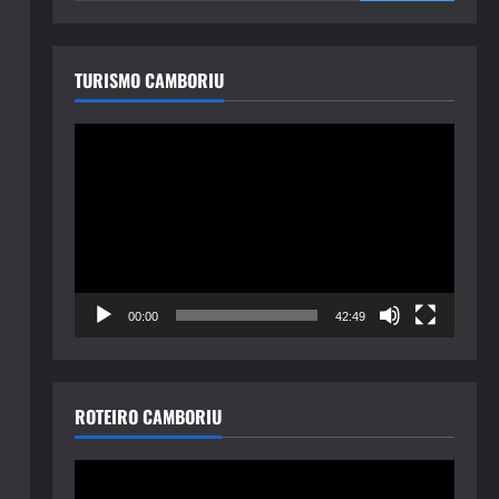
TURISMO CAMBORIU
Tocador
de
vídeo
00:00
42:49
ROTEIRO CAMBORIU
Tocador