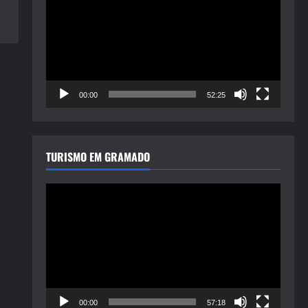
de
vídeo
00:00
52:25
TURISMO EM GRAMADO
Tocador
de
vídeo
00:00
57:18