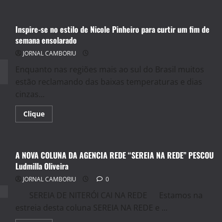
about
Varejo
nacional
de
Inspire-se no estilo de Nicole Pinheiro para curtir um fim de
calçados
deve
semana ensolarado
comprar
50%
JORNAL CAMBORIU
de
seus
Enquanto nas regiões mais ao sul do Brasil muitos
estoques
em
estão reclamando das baixas temperaturas e dias
Gramado(RS)
cinzas...
Read
Clique
more
about
Inspire-
se
no
A NOVA COLUNA DA AGENCIA REDE “SEREIA NA REDE” PESCOU
estilo
de
Ludmilla Oliveira
Nicole
Pinheiro
JORNAL CAMBORIU
0
para
curtir
SEREIA DE NITERÓI CAI NA REDE Estamos na
um
fim
estreia desta coluna SEREIA NA REDE e ...
de
semana