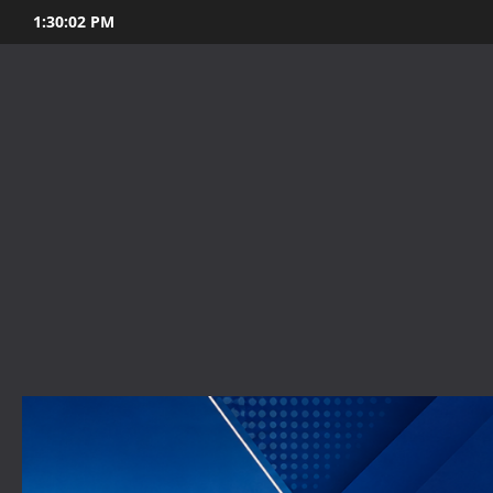
Skip
1:30:03 PM
to
content