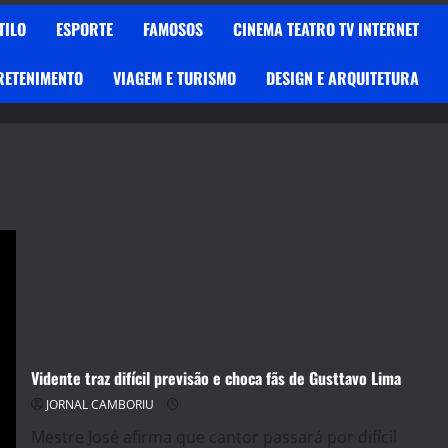
TILO
ESPORTE
FAMOSOS
CINEMA TEATRO TV INTERNET
RETENIMENTO
VIAGEM E TURISMO
DESIGN E ARQUITETURA
Vidente traz difícil previsão e choca fãs de Gusttavo Lima
JORNAL CAMBORIU
Mestre José afirma que cantor passará por difícil