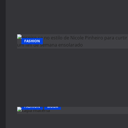
FASHION
FASHION
MODA