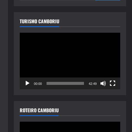
TURISMO CAMBORIU
Tocador
de
vídeo
00:00
42:49
ROTEIRO CAMBORIU
Tocador