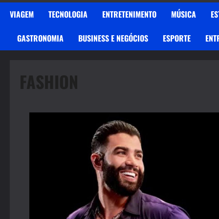
VIAGEM
TECNOLOGIA
ENTRETENIMENTO
MÚSICA
ES
GASTRONOMIA
BUSINESS E NEGÓCIOS
ESPORTE
ENT
FASHION