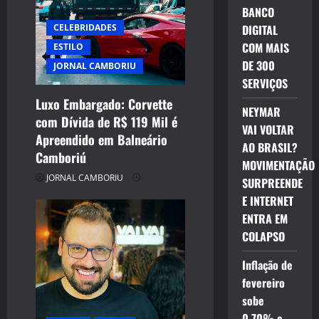
g
BANCO
a
DIGITAL
CELEBRIDADES
COM MAIS
ESTILO
t
DE 300
JORNAL CAMBORIU
SERVIÇOS
i
Luxo Embargado: Corvette
NEYMAR
o
com Dívida de R$ 119 Mil é
VAI VOLTAR
Apreendido em Balneário
n
AO BRASIL?
Camboriú
MOVIMENTAÇÃO
JORNAL CAMBORIU
SURPREENDE
E INTERNET
ENTRA EM
COLAPSO
Inflação de
fevereiro
sobe
0,70% e