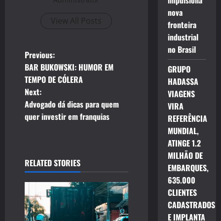
impulsiona
nova
View All Posts
fronteira
industrial
no Brasil
P
Previous:
BAR BUKOWSKI: HUMOR EM
GRUPO
o
TEMPO DE CÓLERA
HADASSA
Next:
VIAGENS
s
Advogado dá dicas para quem
VIRA
t
quer investir em franquias
REFERÊNCIA
MUNDIAL,
n
ATINGE 1.2
MILHÃO DE
a
RELATED STORIES
EMBARQUES,
v
635.000
CLIENTES
i
CADASTRADOS
E IMPLANTA