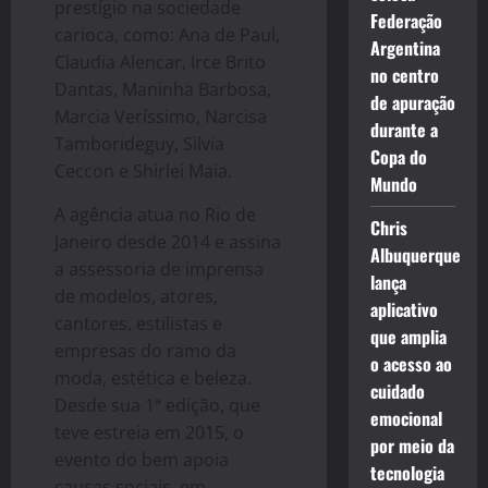
prestígio na sociedade
Federação
carioca, como: Ana de Paul,
Argentina
Claudia Alencar, Irce Brito
no centro
Dantas, Maninha Barbosa,
de apuração
Marcia Veríssimo, Narcisa
durante a
Tamborideguy, Silvia
Copa do
Ceccon e Shirlei Maia.
Mundo
A agência atua no Rio de
Chris
Janeiro desde 2014 e assina
Albuquerque
a assessoria de imprensa
lança
de modelos, atores,
aplicativo
cantores, estilistas e
que amplia
empresas do ramo da
o acesso ao
moda, estética e beleza.
cuidado
Desde sua 1ª edição, que
emocional
teve estreia em 2015, o
por meio da
evento do bem apoia
tecnologia
causas sociais, em