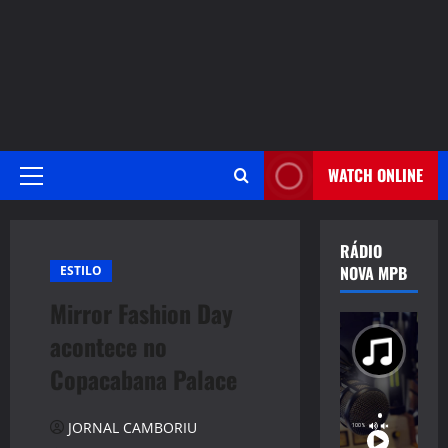
WATCH ONLINE
Primary
Menu
RÁDIO
NOVA MPB
ESTILO
Mirror Fashion Day
acontece no
Copacabana Palace
JORNAL CAMBORIU