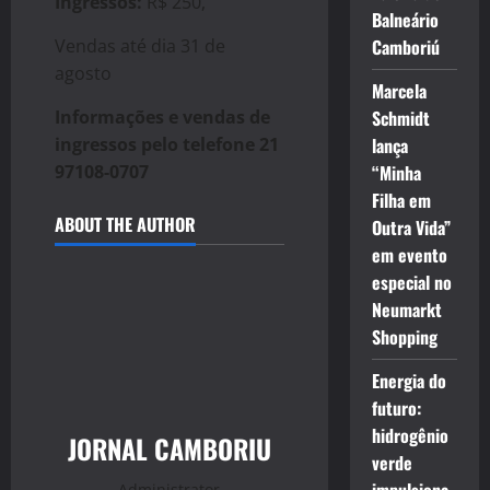
Ingressos:
R$ 250,
Balneário
Vendas até dia 31 de
Camboriú
agosto
Marcela
Informações e vendas de
Schmidt
ingressos pelo telefone 21
lança
97108-0707
“Minha
Filha em
ABOUT THE AUTHOR
Outra Vida”
em evento
especial no
Neumarkt
Shopping
Energia do
futuro:
hidrogênio
JORNAL CAMBORIU
verde
Administrator