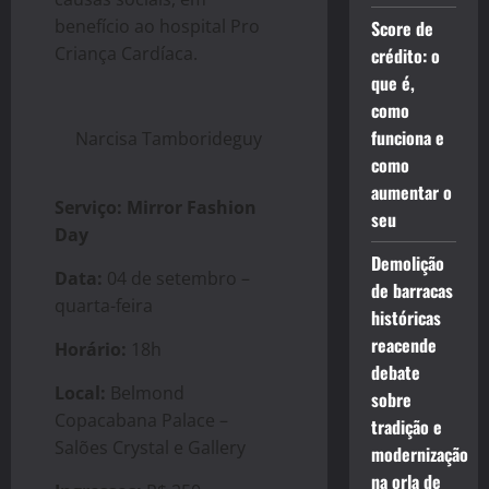
benefício ao hospital Pro
Score de
Criança Cardíaca.
crédito: o
que é,
como
funciona e
Narcisa Tamborideguy
como
aumentar o
Serviço: Mirror Fashion
seu
Day
Demolição
Data:
04 de setembro –
de barracas
quarta-feira
históricas
reacende
Horário:
18h
debate
Local:
Belmond
sobre
Copacabana Palace –
tradição e
Salões Crystal e Gallery
modernização
na orla de