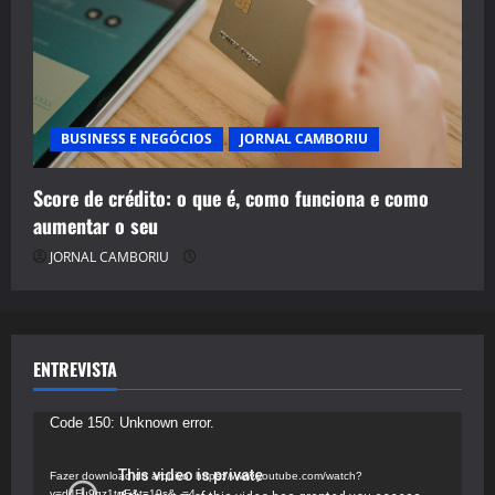
BUSINESS E NEGÓCIOS
JORNAL CAMBORIU
Score de crédito: o que é, como funciona e como
aumentar o seu
JORNAL CAMBORIU
ENTREVISTA
Tocador
Code 150: Unknown error.
de
vídeo
Fazer download do arquivo: https://www.youtube.com/watch?
v=d4Fu9gz1tqE&t=19s&_=4