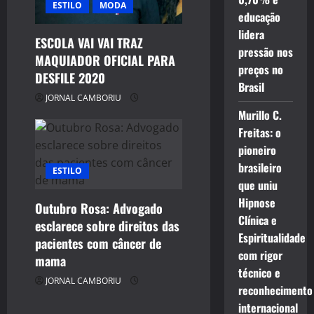
ESTILO
MODA
educação
lidera
ESCOLA VAI VAI TRAZ
pressão nos
MAQUIADOR OFICIAL PARA
preços no
DESFILE 2020
Brasil
JORNAL CAMBORIU
Murillo C.
Freitas: o
pioneiro
brasileiro
ESTILO
que uniu
Hipnose
Outubro Rosa: Advogado
Clínica e
esclarece sobre direitos das
Espiritualidade
pacientes com câncer de
com rigor
mama
técnico e
JORNAL CAMBORIU
reconhecimento
internacional