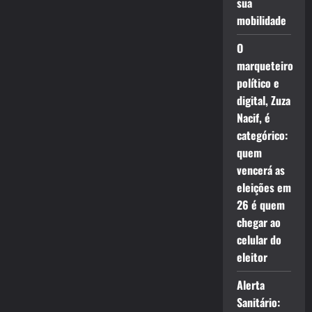
sua
mobilidade
O
marqueteiro
político e
digital, Zuza
Nacif, é
categórico:
quem
vencerá as
eleições em
26 é quem
chegar ao
celular do
eleitor
Alerta
Sanitário: