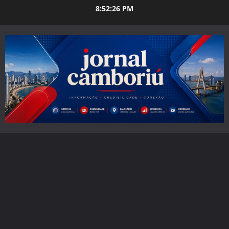
Skip
8:52:28 PM
to
content