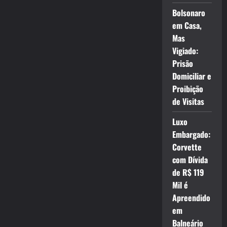
Bolsonaro
em Casa,
Mas
Vigiado:
Prisão
Domiciliar e
Proibição
de Visitas
Luxo
Embargado:
Corvette
com Dívida
de R$ 119
Mil é
Apreendido
em
Balneário