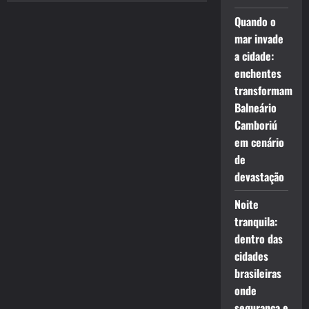
Quando o
mar invade
a cidade:
enchentes
transformam
Balneário
Camboriú
em cenário
de
devastação
Noite
tranquila:
dentro das
cidades
brasileiras
onde
segurança e