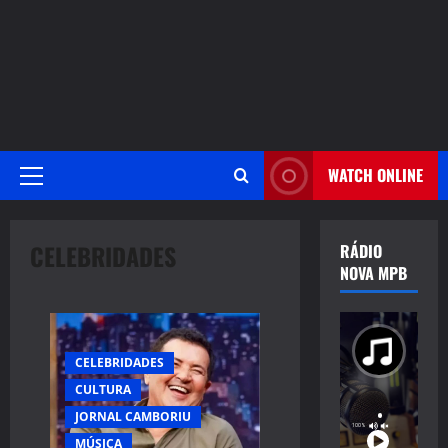
WATCH ONLINE
Primary
Menu
CELEBRIDADES
RÁDIO
NOVA MPB
CELEBRIDADES
CULTURA
JORNAL CAMBORIU
MÚSICA