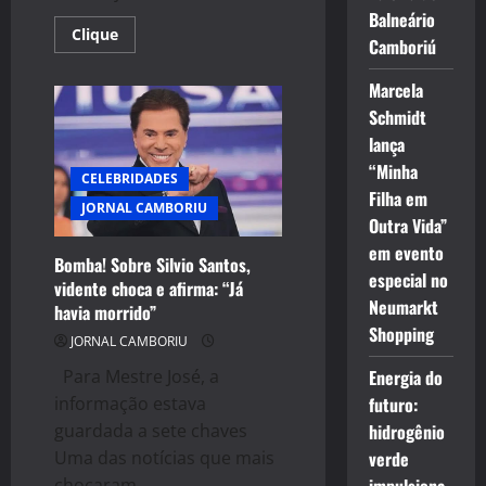
Balneário
Read
Clique
Camboriú
more
about
Scooter
Marcela
Braun
Fala
Schmidt
Sobre
Polêmica
lança
com
“Minha
Taylor
CELEBRIDADES
Swift
Filha em
e
JORNAL CAMBORIU
Documentário
Outra Vida”
“Bad
Blood”
em evento
Bomba! Sobre Silvio Santos,
especial no
vidente choca e afirma: “Já
Neumarkt
havia morrido”
Shopping
JORNAL CAMBORIU
Energia do
Para Mestre José, a
futuro:
informação estava
hidrogênio
guardada a sete chaves
verde
Uma das notícias que mais
chocaram...