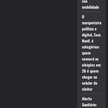
sua
mobilidade
O
marqueteiro
político e
digital, Zuza
Nacif, é
categórico:
quem
vencerá as
eleições em
26 é quem
chegar ao
celular do
eleitor
Alerta
Sanitário: