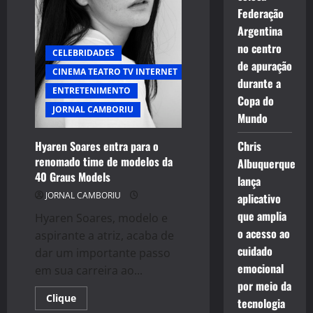
Vira
Moeda
Federação
de
Argentina
Troca”
no centro
CELEBRIDADES
de apuração
CINEMA TEATRO TV INTERNET
durante a
ENTRETENIMENTO
Copa do
JORNAL CAMBORIU
Mundo
Hyaren Soares entra para o
Chris
renomado time de modelos da
Albuquerque
40 Graus Models
lança
JORNAL CAMBORIU
aplicativo
que amplia
Hyaren Soares, modelo e
o acesso ao
aspirante a atriz, acaba de
cuidado
dar um importante passo
emocional
em sua carreira ao...
por meio da
Read
Clique
tecnologia
more