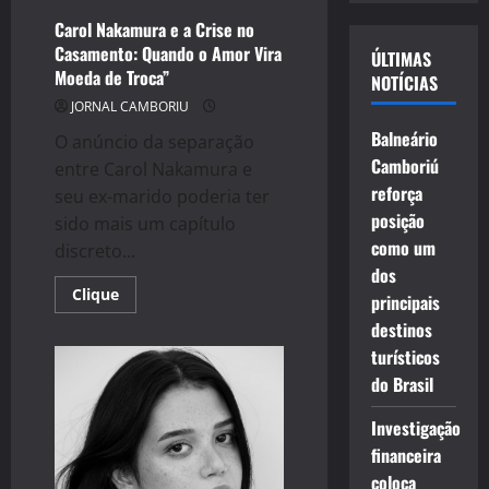
vídeo
Embargado:
Corvette
Carol Nakamura e a Crise no
com
Casamento: Quando o Amor Vira
Dívida
ÚLTIMAS
de
Moeda de Troca”
NOTÍCIAS
R$
119
JORNAL CAMBORIU
Mil
é
Balneário
O anúncio da separação
Apreendido
em
Camboriú
entre Carol Nakamura e
Balneário
reforça
Camboriú
seu ex-marido poderia ter
posição
sido mais um capítulo
como um
discreto...
dos
Read
Clique
principais
more
about
destinos
Carol
Nakamura
turísticos
e
do Brasil
a
Crise
no
Investigação
Casamento:
Quando
financeira
o
Amor
coloca