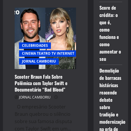
about
Hyaren
Score de
Soares
entra
crédito: o
para
que é,
o
renomado
como
time
de
funciona e
modelos
da
como
CELEBRIDADES
40
Graus
aumentar o
CINEMA TEATRO TV INTERNET
Models
seu
JORNAL CAMBORIU
Demolição
Scooter Braun Fala Sobre
de barracas
Polêmica com Taylor Swift e
históricas
Documentário “Bad Blood”
reacende
JORNAL CAMBORIU
debate
O empresário Scooter
sobre
Braun quebrou o silêncio
tradição e
sobre sua famosa disputa
modernização
com Taylor Swift em um...
na orla de