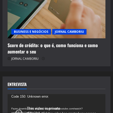
BUSINESS E NEGÓCIOS
JORNAL CAMBORIU
Score de crédito: o que é, como funciona e como
aumentar o seu
JORNAL CAMBORIU
ENTREVISTA
Tocador
Code 150: Unknown error.
de
vídeo
Fazer download do arquivo: https://www.youtube.com/watch?
v=d4Fu9gz1tqE&t=19s&_=4