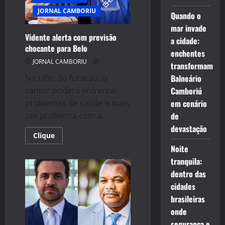
JORNAL CAMBORIU
Quando o
mar invade
Vidente alerta com previsão
a cidade:
chocante para Belo
enchentes
JORNAL CAMBORIU
transformam
No olho do furacão, o
Balneário
cantor poderá enfrentar
Camboriú
problemas de saúde e mais
em cenário
um problema com a...
de
devastação
Read
Clique
more
Noite
about
Vidente
tranquila:
alerta
com
dentro das
previsão
chocante
cidades
para
brasileiras
Belo
onde
segurança e