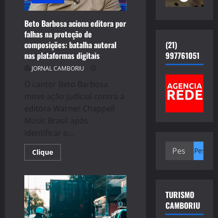
Beto Barbosa aciona editora por
falhas na proteção de
(21)
composições: batalha autoral
997761051
nas plataformas digitais
JORNAL CAMBORIU
O cantor Beto Barbosa
move ação judicial contra a
editora Warner Chappell
Music Brasil após
identificar o...
Pesquisar
Read
Clique
por:
more
about
Beto
Barbosa
aciona
editora
TURISMO
por
CAMBORIU
falhas
na