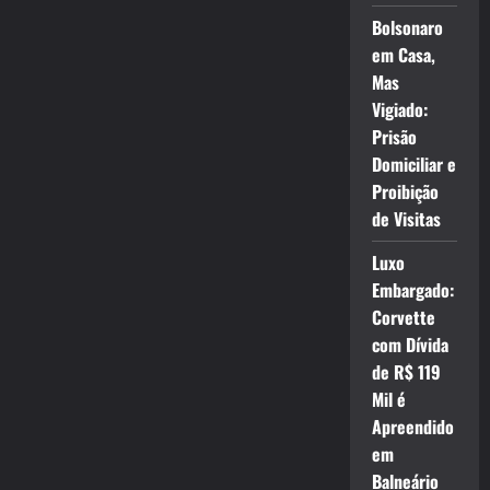
Bolsonaro
em Casa,
Mas
Vigiado:
Prisão
Domiciliar e
Proibição
de Visitas
Luxo
Embargado:
Corvette
com Dívida
de R$ 119
Mil é
Apreendido
em
Balneário