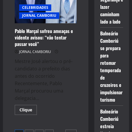
lazer
CELEBRIDADES
caminham
JORNAL CAMBORIU
lado a lado
Pablo Marçal sofreu ameaças e
Balneário
vidente avisou: “vão tentar
Camboriú
passar você”
se prepara
JORNAL CAMBORIU
para
Mestre José alertou o pré-
retomar
candidato a prefeito dias
temporada
antes do ocorrido
de
Recentemente, Pablo
cruzeiros e
Marçal procurou uma
impulsionar
delegacia...
turismo
Read
Clique
Balneário
more
about
Camboriú
Pablo
estreia
Marçal
sofreu