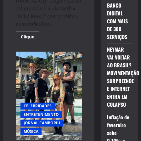
roteirista e protagonista da
BANCO
aclamada série da Netflix
DIGITAL
“Bebê Rena,” compartilhou
COM MAIS
suas reflexões...
DE 300
SERVIÇOS
Read
Clique
more
about
NEYMAR
Richard
Gadd
VAI VOLTAR
Reflete
Sobre
AO BRASIL?
Sucesso
e
MOVIMENTAÇÃO
Desafios
SURPREENDE
Pessoais
em
E INTERNET
Entrevista
sobre
ENTRA EM
“Bebê
Rena”
COLAPSO
CELEBRIDADES
ENTRETENIMENTO
Inflação de
JORNAL CAMBORIU
fevereiro
MÚSICA
sobe
0,70% e