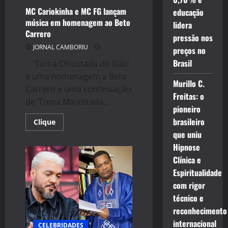
MC Cariokinha e MC FG lançam
educação
música em homenagem ao Beto
lidera
Carrero
pressão nos
JORNAL CAMBORIU
preços no
Brasil
‘Toma Chicotada do Gão’
é uma homenagem a Beto
Murillo C.
Carrero e uma continuação
Freitas: o
de ‘Toma Marretada...
pioneiro
brasileiro
Read
Clique
more
que uniu
about
MC
Hipnose
Cariokinha
e
Clínica e
MC
FG
Espiritualidade
lançam
com rigor
música
em
técnico e
homenagem
ao
reconhecimento
Beto
Carrero
internacional
CELEBRIDADES