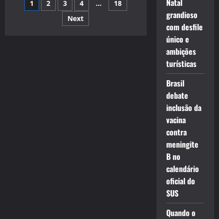
Navegação
Natal
1
2
3
4
…
18
ameaças
e
grandioso
vidente
Next
por
avisou:
com desfile
“vão
tentar
único e
posts
passar
ambições
você”
turísticas
Brasil
debate
inclusão da
vacina
contra
meningite
B no
calendário
oficial do
SUS
Quando o