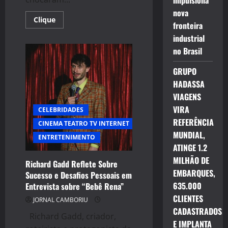
impulsiona
nova
Read
Clique
fronteira
more
about
industrial
Bomba!
Sobre
no Brasil
Silvio
Santos,
vidente
GRUPO
choca
HADASSA
e
afirma:
VIAGENS
“Já
havia
VIRA
CELEBRIDADES
morrido”
REFERÊNCIA
CINEMA TEATRO TV INTERNET
MUNDIAL,
ENTRETENIMENTO
ATINGE 1.2
MILHÃO DE
Richard Gadd Reflete Sobre
EMBARQUES,
Sucesso e Desafios Pessoais em
635.000
Entrevista sobre “Bebê Rena”
CLIENTES
JORNAL CAMBORIU
CADASTRADOS
Richard Gadd, criador,
E IMPLANTA