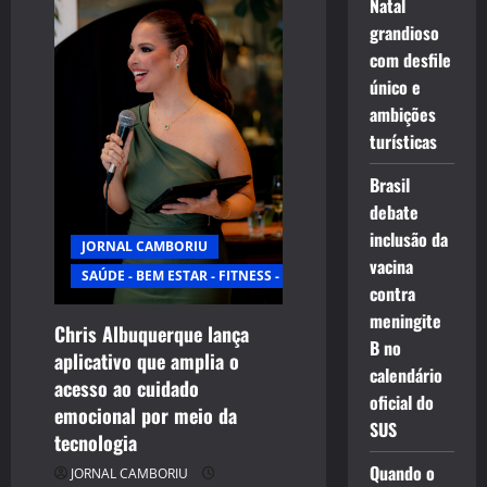
Natal
grandioso
com desfile
único e
ambições
turísticas
Brasil
debate
inclusão da
JORNAL CAMBORIU
vacina
SAÚDE - BEM ESTAR - FITNESS - ESPORTE
contra
meningite
Chris Albuquerque lança
B no
aplicativo que amplia o
calendário
acesso ao cuidado
oficial do
emocional por meio da
SUS
tecnologia
Quando o
JORNAL CAMBORIU