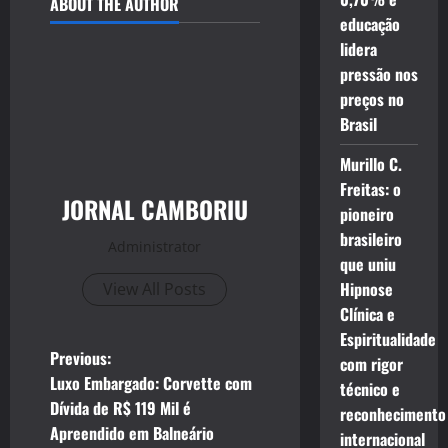
ABOUT THE AUTHOR
educação
lidera
pressão nos
preços no
Brasil
Murillo C.
Freitas: o
JORNAL CAMBORIU
pioneiro
brasileiro
Administrator
que uniu
Hipnose
View All Posts
Clínica e
Espiritualidade
P
Previous:
com rigor
Luxo Embargado: Corvette com
técnico e
o
Dívida de R$ 119 Mil é
reconhecimento
Apreendido em Balneário
internacional