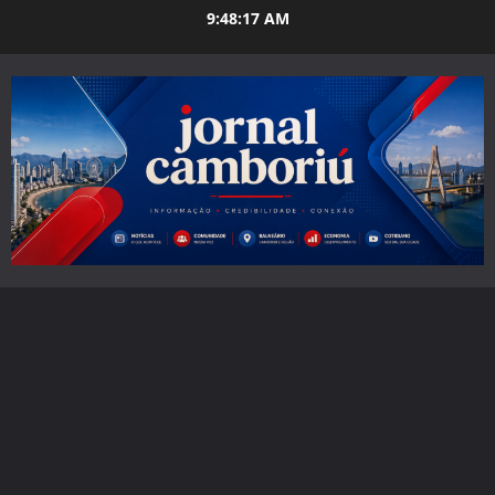
Skip
9:48:19 AM
to
content