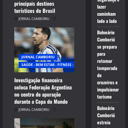
n
principais destinos
lazer
turísticos do Brasil
caminham
JORNAL CAMBORIU
lado a lado
Balneário
Camboriú
se prepara
para
JORNAL CAMBORIU
retomar
SAÚDE - BEM ESTAR - FITNESS - ESPORTE
temporada
de
Investigação financeira
cruzeiros e
coloca Federação Argentina
impulsionar
no centro de apuração
turismo
durante a Copa do Mundo
Balneário
JORNAL CAMBORIU
Camboriú
estreia