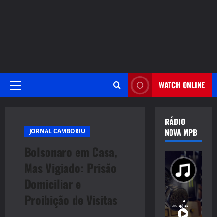
WATCH ONLINE
Primary
Menu
RÁDIO
NOVA MPB
JORNAL CAMBORIU
Bolsonaro em Casa,
Mas Vigiado: Prisão
Domiciliar e
Proibição de Visitas