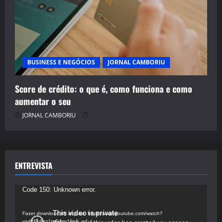
BUSINESS E NEGÓCIOS
JORNAL CAMBORIU
Score de crédito: o que é, como funciona e como
aumentar o seu
JORNAL CAMBORIU
ENTREVISTA
Tocador
Code 150: Unknown error.
de
vídeo
Fazer download do arquivo: https://www.youtube.com/watch?
v=d4Fu9gz1tqE&t=19s&_=4