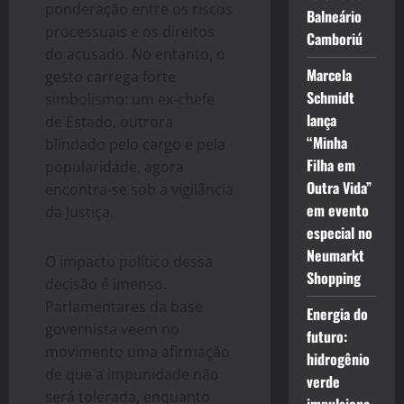
ponderação entre os riscos
Balneário
processuais e os direitos
Camboriú
do acusado. No entanto, o
Marcela
gesto carrega forte
Schmidt
simbolismo: um ex-chefe
lança
de Estado, outrora
“Minha
blindado pelo cargo e pela
Filha em
popularidade, agora
Outra Vida”
encontra-se sob a vigilância
em evento
da Justiça.
especial no
Neumarkt
O impacto político dessa
Shopping
decisão é imenso.
Parlamentares da base
Energia do
governista veem no
futuro:
movimento uma afirmação
hidrogênio
de que a impunidade não
verde
será tolerada, enquanto