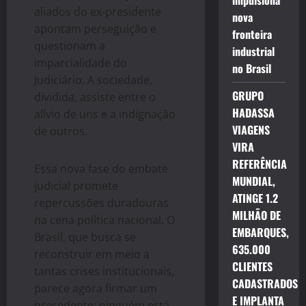
impulsiona
aliados do ex-presidente
nova
apontam perseguição e
fronteira
questionam a
industrial
imparcialidade do
no Brasil
Judiciário. A sociedade,
GRUPO
dividida, assiste entre o
HADASSA
alívio de uns e a indignação
VIAGENS
de outros.
VIRA
REFERÊNCIA
Essa nova fase do embate
MUNDIAL,
judicial promete
ATINGE 1.2
repercussões duradouras
MILHÃO DE
na cena política nacional. O
EMBARQUES,
Brasil, que busca se
635.000
reconstruir em meio a
CLIENTES
tantas crises institucionais,
CADASTRADOS
parece agora firmar um
E IMPLANTA
precedente: ninguém está