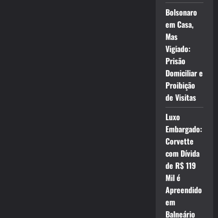
Bolsonaro
em Casa,
Mas
Vigiado:
Prisão
Domiciliar e
Proibição
de Visitas
Luxo
Embargado:
Corvette
com Dívida
de R$ 119
Mil é
Apreendido
em
Balneário