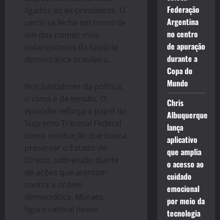
Federação
ligados ao ex-presidente. O
Argentina
cerco se fecha em torno de
no centro
um dos nomes mais
de apuração
polarizadores da história
durante a
democrática brasileira.
Copa do
Mundo
Nos bastidores da política,
o clima é de tensão. O
Chris
episódio reforça o papel do
Albuquerque
Supremo Tribunal Federal
lança
como instituição que busca
aplicativo
preservar o Estado de
que amplia
Direito, sobretudo diante
o acesso ao
de ações que atentam
cuidado
contra a ordem
emocional
democrática. Moraes,
por meio da
figura central nesse
tecnologia