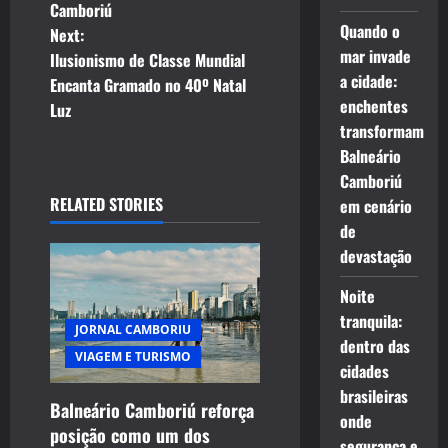
s
Camboriú
Quando o
t
Next:
mar invade
Ilusionismo de Classe Mundial
n
a cidade:
Encanta Gramado no 40º Natal
enchentes
Luz
a
transformam
Balneário
v
Camboriú
i
RELATED STORIES
em cenário
de
g
devastação
a
Noite
tranquila:
t
JORNAL CAMBORIU
dentro das
VIAGEM E TURISMO
i
cidades
brasileiras
Balneário Camboriú reforça
o
onde
posição como um dos
segurança e