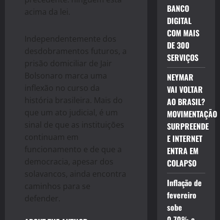
BANCO
acima da lei.
DIGITAL
COM MAIS
Independentemente dos
DE 300
desdobramentos futuros, a
SERVIÇOS
prisão domiciliar de Jair
Bolsonaro marca uma
NEYMAR
inflexão no curso da
VAI VOLTAR
história brasileira. Mais do
AO BRASIL?
que um ato judicial, é um
MOVIMENTAÇÃO
sinal de que as instituições
SURPREENDE
continuam em
E INTERNET
funcionamento e de que a
ENTRA EM
democracia, apesar dos
COLAPSO
solavancos, ainda encontra
Inflação de
caminhos para se
fevereiro
defender.
sobe
0,70% e