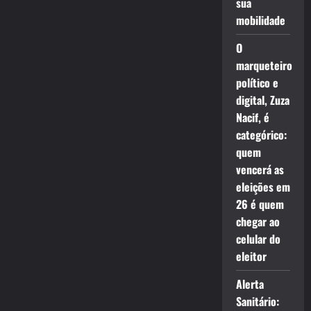
sua
mobilidade
O
marqueteiro
político e
digital, Zuza
Nacif, é
categórico:
quem
vencerá as
eleições em
26 é quem
chegar ao
celular do
eleitor
Alerta
Sanitário: