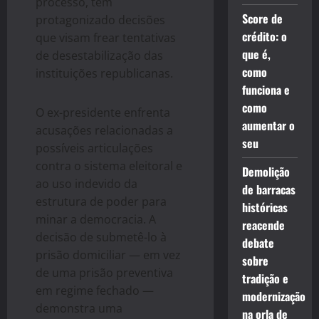
processo, tem
Score de
protagonizado decisões
crédito: o
que visam frear tentativas
que é,
de desestabilização das
como
instituições republicanas.
funciona e
como
O ex-presidente enfrenta
aumentar o
acusações relacionadas a
seu
possíveis articulações
contra o sistema eleitoral e
Demolição
ao uso indevido da
de barracas
estrutura de poder para
históricas
minar a democracia. A
reacende
decisão de submetê-lo à
debate
prisão domiciliar — em vez
sobre
de uma prisão preventiva
tradição e
em regime fechado —
modernização
demonstra uma
na orla de