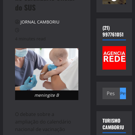
do SUS
JORNAL CAMBORIU
(21)
997761051
4 minutes read
Pesquisar
meningite B
por:
O debate sobre a
TURISMO
ampliação do calendário
CAMBORIU
nacional de vacinação