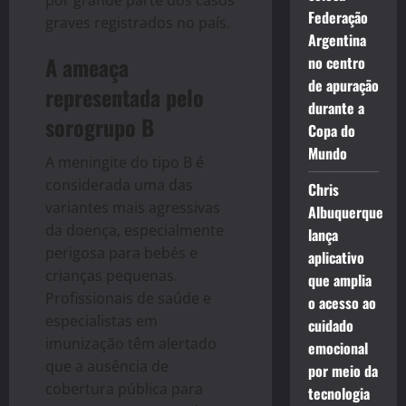
Federação
graves registrados no país.
Argentina
A ameaça
no centro
de apuração
representada pelo
durante a
sorogrupo B
Copa do
Mundo
A meningite do tipo B é
considerada uma das
Chris
variantes mais agressivas
Albuquerque
da doença, especialmente
lança
perigosa para bebés e
aplicativo
crianças pequenas.
que amplia
Profissionais de saúde e
o acesso ao
especialistas em
cuidado
imunização têm alertado
emocional
que a ausência de
por meio da
cobertura pública para
tecnologia