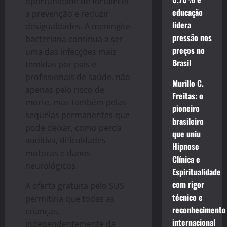
oportunidade de fortalecer
educação
a prevenção e reduzir
lidera
desigualdades. A meningite
pressão nos
bacteriana continua a ser
preços no
uma das infecções mais
Brasil
temidas por pais e
profissionais de saúde, não
Murillo C.
apenas pelo risco de
Freitas: o
morte, mas também pelas
pioneiro
sequelas permanentes que
brasileiro
pode deixar, como perda
que uniu
auditiva, dificuldades
Hipnose
motoras e danos
Clínica e
neurológicos.
Espiritualidade
com rigor
A oferta gratuita pelo SUS
técnico e
permitiria que todas as
reconhecimento
crianças,
internacional
independentemente da