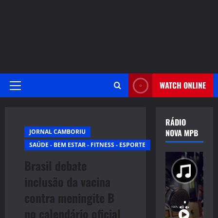
WATCH ONLINE
Primary
Menu
RÁDIO
NOVA MPB
JORNAL CAMBORIU
SAÚDE - BEM ESTAR - FITNESS - ESPORTE
Brasil debate
inclusão da vacina
contra meningite B
no calendário oficial