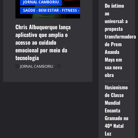
JORNAL CAMBORIU
Do íntimo
SAÚDE - BEM ESTAR - FITNESS - ESPORTE
ao
universal: a
Chris Albuquerque lança
proposta
aplicativo que amplia o
transformadora
acesso ao cuidado
de Prem
emocional por meio da
Ananda
tecnologia
Maya em
sua nova
JORNAL CAMBORIU
obra
Ilusionismo
de Classe
Mundial
Encanta
Gramado no
40º Natal
Luz