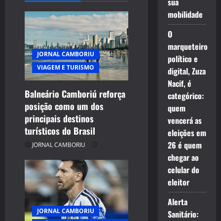
sua
i
mobilidade
g
O
a
marqueteiro
JORNAL CAMBORIU
político e
t
VIAGEM E TURISMO
digital, Zuza
Nacif, é
i
Balneário Camboriú reforça
categórico:
posição como um dos
o
quem
principais destinos
vencerá as
n
turísticos do Brasil
eleições em
26 é quem
JORNAL CAMBORIU
chegar ao
celular do
eleitor
Alerta
JORNAL CAMBORIU
Sanitário: