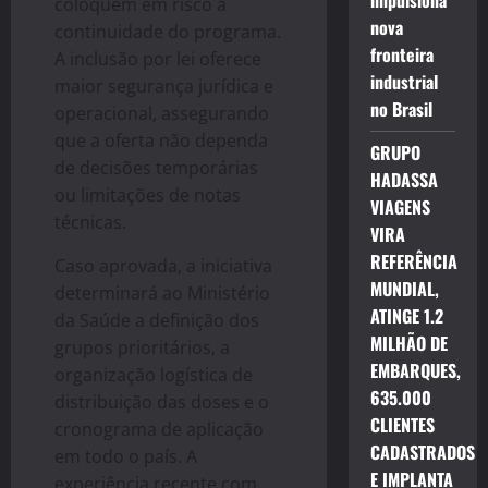
impulsiona
coloquem em risco a
nova
continuidade do programa.
fronteira
A inclusão por lei oferece
industrial
maior segurança jurídica e
no Brasil
operacional, assegurando
que a oferta não dependa
GRUPO
de decisões temporárias
HADASSA
ou limitações de notas
VIAGENS
técnicas.
VIRA
REFERÊNCIA
Caso aprovada, a iniciativa
MUNDIAL,
determinará ao Ministério
ATINGE 1.2
da Saúde a definição dos
MILHÃO DE
grupos prioritários, a
EMBARQUES,
organização logística de
635.000
distribuição das doses e o
CLIENTES
cronograma de aplicação
CADASTRADOS
em todo o país. A
E IMPLANTA
experiência recente com