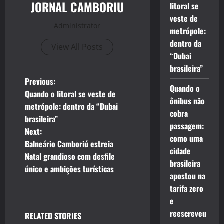
JORNAL CAMBORIU
litoral se
veste de
Administrator
metrópole:
dentro da
View All Posts
“Dubai
brasileira”
P
Previous:
Quando o
Quando o litoral se veste de
o
ônibus não
metrópole: dentro da “Dubai
cobra
brasileira”
s
passagem:
Next:
como uma
t
Balneário Camboriú estreia
cidade
Natal grandioso com desfile
brasileira
n
único e ambições turísticas
apostou na
a
tarifa zero
e
v
reescreveu
RELATED STORIES