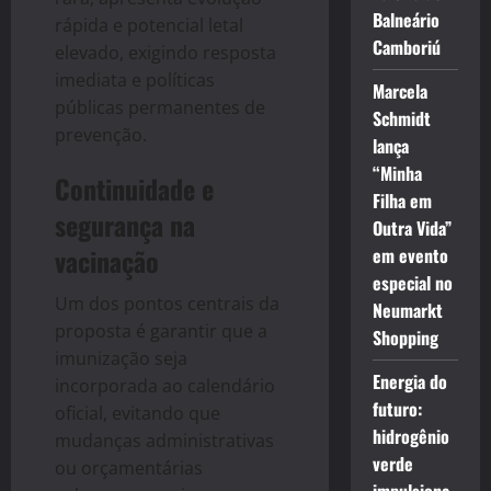
Balneário
rápida e potencial letal
Camboriú
elevado, exigindo resposta
imediata e políticas
Marcela
públicas permanentes de
Schmidt
prevenção.
lança
“Minha
Continuidade e
Filha em
segurança na
Outra Vida”
vacinação
em evento
especial no
Um dos pontos centrais da
Neumarkt
proposta é garantir que a
Shopping
imunização seja
Energia do
incorporada ao calendário
futuro:
oficial, evitando que
hidrogênio
mudanças administrativas
verde
ou orçamentárias