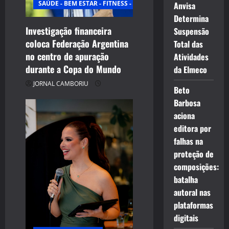
SAÚDE - BEM ESTAR - FITNESS - ESPORTE
Anvisa
Determina
Investigação financeira
Suspensão
coloca Federação Argentina
Total das
no centro de apuração
Atividades
durante a Copa do Mundo
da Elmeco
JORNAL CAMBORIU
Beto
Barbosa
aciona
editora por
falhas na
proteção de
composições:
batalha
autoral nas
plataformas
digitais