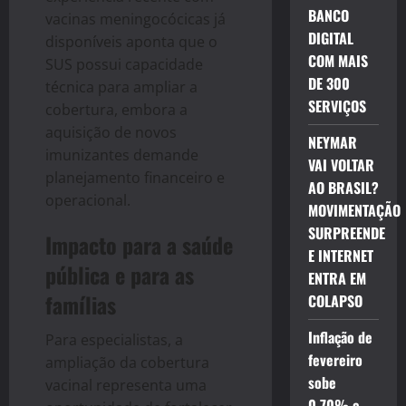
BANCO
vacinas meningocócicas já
DIGITAL
disponíveis aponta que o
COM MAIS
SUS possui capacidade
DE 300
técnica para ampliar a
SERVIÇOS
cobertura, embora a
aquisição de novos
NEYMAR
imunizantes demande
VAI VOLTAR
planejamento financeiro e
AO BRASIL?
operacional.
MOVIMENTAÇÃO
SURPREENDE
Impacto para a saúde
E INTERNET
pública e para as
ENTRA EM
famílias
COLAPSO
Inflação de
Para especialistas, a
fevereiro
ampliação da cobertura
sobe
vacinal representa uma
0,70% e