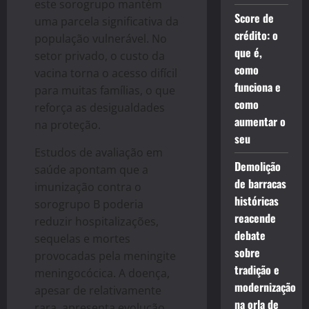
este sorogrupo mantém
Score de
uma parcela significativa da
crédito: o
população vulnerável. No
que é,
setor privado, o custo da
como
vacina torna o acesso difícil
funciona e
para muitas famílias, o que
como
reforça as desigualdades
aumentar o
na proteção.
seu
Estudos de avaliação em
Demolição
saúde apontam que a
de barracas
imunização contra o
históricas
sorogrupo B poderia
reacende
reduzir hospitalizações,
debate
sequelas e mortes
sobre
provocadas pela meningite
tradição e
meningocócica. A doença,
modernização
apesar de relativamente
na orla de
rara, apresenta evolução