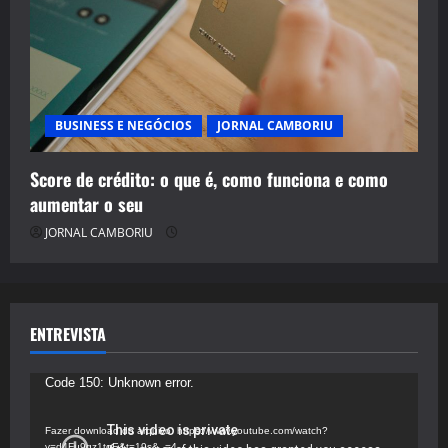
BUSINESS E NEGÓCIOS
JORNAL CAMBORIU
Score de crédito: o que é, como funciona e como
aumentar o seu
JORNAL CAMBORIU
ENTREVISTA
Tocador
Code 150: Unknown error.
de
vídeo
Fazer download do arquivo: https://www.youtube.com/watch?
v=d4Fu9gz1tqE&t=19s&_=4