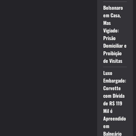
Bolsonaro
em Casa,
Mas
Vigiado:
Prisão
Domiciliar e
Proibição
de Visitas
Luxo
Embargado:
Corvette
com Dívida
de R$ 119
Mil é
Apreendido
em
Balneário