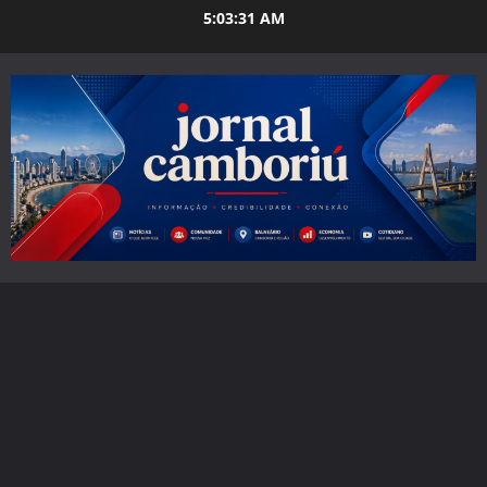
Skip
5:03:32 AM
to
content