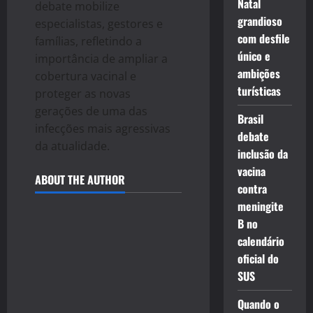
Natal
debate mobilize
grandioso
especialistas, gestores e
com desfile
famílias, refletindo a
único e
importância de ampliar a
ambições
cobertura vacinal e
turísticas
proteger as novas
gerações de uma das
Brasil
infecções mais agressivas
debate
da atualidade.
inclusão da
vacina
ABOUT THE AUTHOR
contra
meningite
B no
calendário
oficial do
SUS
Quando o