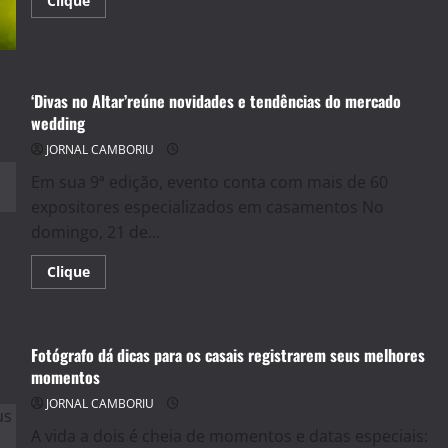
Clique
more
about
A
EMPRESA
PHOTOS
BOUTIQUE
ESPECIALIZADA
‘Divas no Altar’reúne novidades e tendências do mercado
EM
wedding
CASAMENTOS
COMEMORA
JORNAL CAMBORIU
20
ANOS
Em sua 9ª edição, evento conta com mais de 60
expositores especializados em casamentos No
domingo, 21 de...
Read
Clique
more
about
‘Divas
no
Altar’reúne
Fotógrafo dá dicas para os casais registrarem seus melhores
novidades
e
momentos
tendências
do
JORNAL CAMBORIU
mercado
wedding
A vida a dois é cheia de momentos e datas especiais: