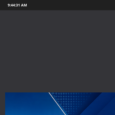
Skip
9:44:33 AM
to
content