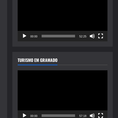
de
vídeo
00:00
52:25
TURISMO EM GRAMADO
Tocador
de
vídeo
00:00
57:18