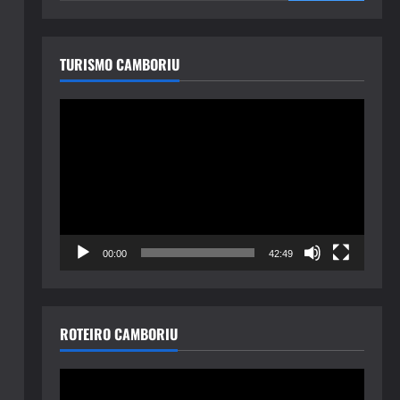
TURISMO CAMBORIU
Tocador
de
vídeo
00:00
42:49
ROTEIRO CAMBORIU
Tocador