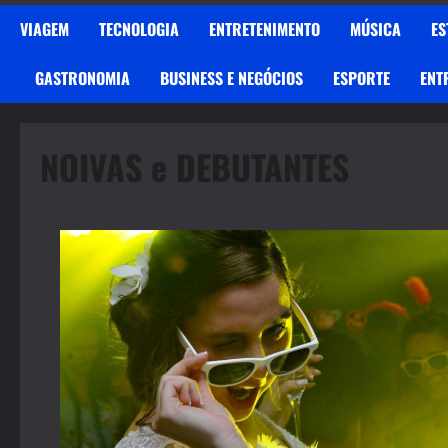
VIAGEM
TECNOLOGIA
ENTRETENIMENTO
MÚSICA
ES
GASTRONOMIA
BUSINESS E NEGÓCIOS
ESPORTE
ENT
NOIVAS e DEBUTANTES