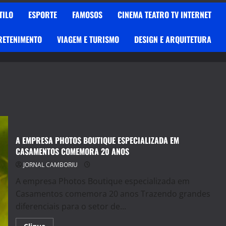
TILO
ESPORTE
FAMOSOS
CINEMA TEATRO TV INTERNET
RETENIMENTO
VIAGEM E TURISMO
DESIGN E ARQUITETURA
A EMPRESA PHOTOS BOUTIQUE ESPECIALIZADA EM
CASAMENTOS COMEMORA 20 ANOS
JORNAL CAMBORIU
A empresa Photos Boutique especializada em
Casamentos comemora 20 anos Trazendo grandes
diferenciais para o setor de...
Read