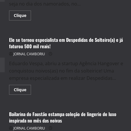
seja no dia dos namorados, no...
Read
Clique
more
about
Fotógrafo
dá
dicas
Ele se tornou especialista em Despedidas de Solteiro(a) e já
para
os
faturou 500 mil reais!
casais
registrarem
JORNAL CAMBORIU
seus
melhores
Eduardo Vespa, abriu a startup Agência Hangover e
momentos
conquistou noivos(as) no fim da solteirice! Uma
empresa especializada em realizar Despedidas...
Read
Clique
more
about
Ele
se
tornou
Bailarina do Faustão estampa coleção de lingerie de luxo
especialista
em
inspirada no mês das noivas
Despedidas
de
JORNAL CAMBORIU
Solteiro(a)