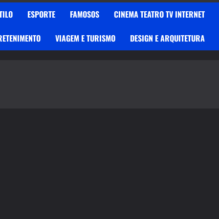
TILO
ESPORTE
FAMOSOS
CINEMA TEATRO TV INTERNET
RETENIMENTO
VIAGEM E TURISMO
DESIGN E ARQUITETURA