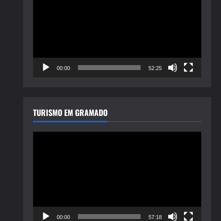
de
vídeo
00:00
52:25
TURISMO EM GRAMADO
Tocador
de
vídeo
00:00
57:18