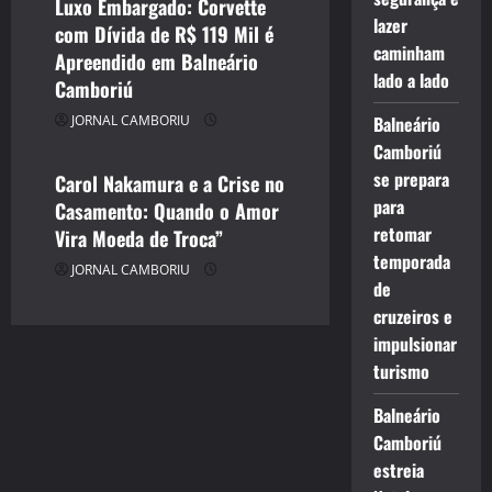
Luxo Embargado: Corvette
lazer
com Dívida de R$ 119 Mil é
CELEBRIDADES
caminham
Apreendido em Balneário
CINEMA TEATRO TV INTERNET
lado a lado
Camboriú
ENTRETENIMENTO
JORNAL CAMBORIU
Balneário
JORNAL CAMBORIU
Camboriú
se prepara
Carol Nakamura e a Crise no
para
Casamento: Quando o Amor
retomar
Vira Moeda de Troca”
temporada
JORNAL CAMBORIU
de
cruzeiros e
impulsionar
turismo
Balneário
Camboriú
estreia