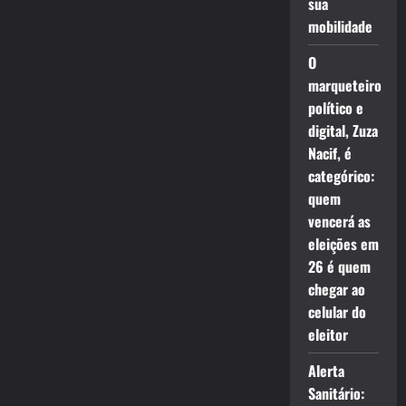
sua
mobilidade
O
marqueteiro
político e
digital, Zuza
Nacif, é
categórico:
quem
vencerá as
eleições em
26 é quem
chegar ao
celular do
eleitor
Alerta
Sanitário: