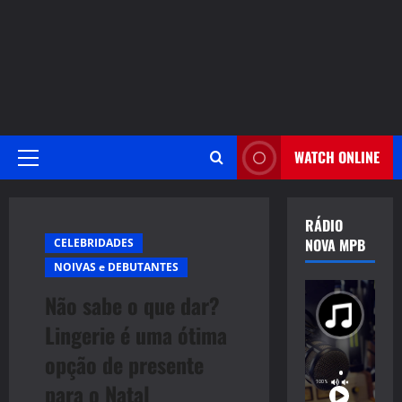
WATCH ONLINE
Primary
Menu
RÁDIO
NOVA MPB
CELEBRIDADES
NOIVAS e DEBUTANTES
Não sabe o que dar?
Lingerie é uma ótima
opção de presente
para o Natal