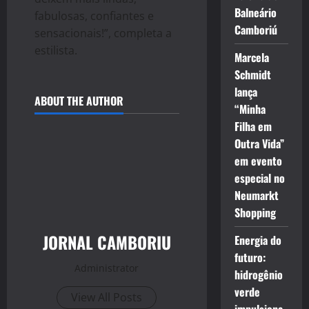
Balneário
fabulosas, confiantes e
Camboriú
sensacionais!”, completa a
estilista.
Marcela
Schmidt
lança
ABOUT THE AUTHOR
“Minha
Filha em
Outra Vida”
em evento
especial no
Neumarkt
Shopping
JORNAL CAMBORIU
Energia do
futuro:
Administrator
hidrogênio
verde
View All Posts