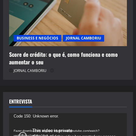
BUSINESS E NEGÓCIOS
JORNAL CAMBORIU
Score de crédito: o que é, como funciona e como
aumentar o seu
JORNAL CAMBORIU
ENTREVISTA
Tocador
Code 150: Unknown error.
de
vídeo
Fazer download do arquivo: https://www.youtube.com/watch?
v=d4Fu9gz1tqE&t=19s&_=4