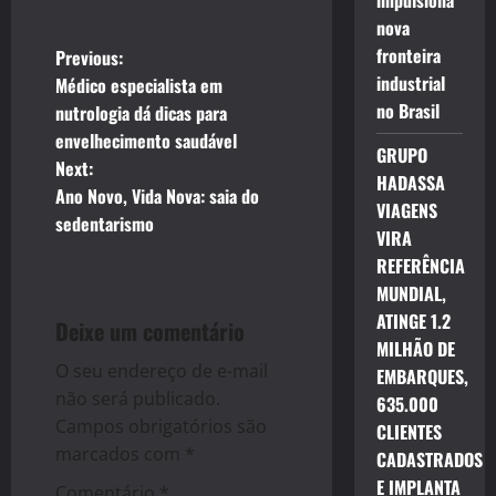
impulsiona
nova
P
fronteira
Previous:
industrial
Médico especialista em
o
no Brasil
nutrologia dá dicas para
envelhecimento saudável
s
GRUPO
Next:
HADASSA
t
Ano Novo, Vida Nova: saia do
VIAGENS
sedentarismo
VIRA
n
REFERÊNCIA
a
MUNDIAL,
ATINGE 1.2
Deixe um comentário
v
MILHÃO DE
O seu endereço de e-mail
EMBARQUES,
i
não será publicado.
635.000
g
Campos obrigatórios são
CLIENTES
marcados com
*
CADASTRADOS
a
E IMPLANTA
Comentário
*