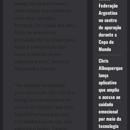
Vipagi sempre pensa na
Federação
diversidade das mulheres
Argentina
com seus variados
no centro
biotipos. Foi criada até uma
de apuração
linha de acessórios
durante a
intitulada de Vip Chain para
Copa do
fazer a composição dos
Mundo
looks trazendo maior
Chris
requinte e luxo”, destaca
Albuquerque
Alessandra Chaves.
lança
aplicativo
“Na coleção beachwear
que amplia
plus size verão 2017/2018 a
o acesso ao
Vipagi buscou explorar as
cuidado
curvas da mulher real com
emocional
biquínis tomara que caia,
por meio da
cortininha e push–up, que
tecnologia
valoriza o busto. Tangas