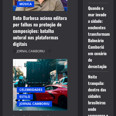
MÚSICA
Quando o
mar invade
Beto Barbosa aciona editora
a cidade:
por falhas na proteção de
enchentes
composições: batalha
transformam
autoral nas plataformas
Balneário
digitais
Camboriú
JORNAL CAMBORIU
em cenário
de
devastação
Noite
tranquila:
dentro das
CELEBRIDADES
cidades
ESTILO
brasileiras
JORNAL CAMBORIU
onde
segurança e