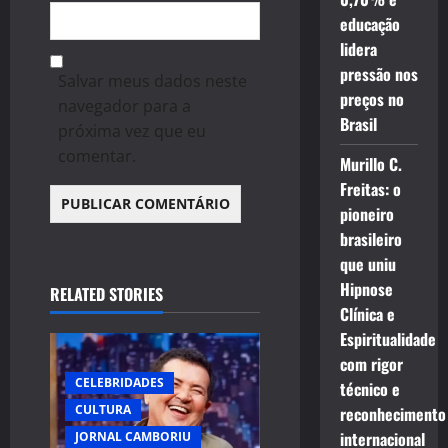
educação
lidera
pressão nos
Salvar meus dados neste
preços no
navegador para a
Brasil
próxima vez que eu
comentar.
Murillo C.
Freitas: o
pioneiro
brasileiro
que uniu
Hipnose
RELATED STORIES
Clínica e
Espiritualidade
com rigor
CELEBRIDADES
técnico e
CULTURA
reconhecimento
internacional
JORNAL CAMBORIU