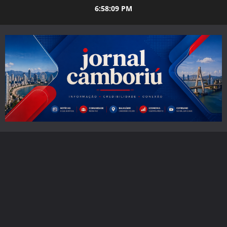
Skip
6:58:11 PM
to
content