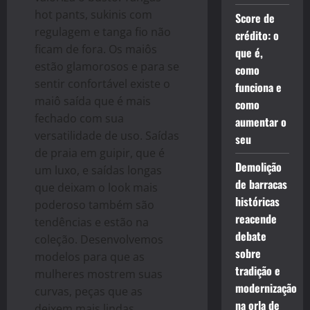
hot pants, sukinis com
Score de
regulagem e tanga fio não
crédito: o
ficam de fora. Os maiôs
que é,
estão glamorosos e para se
como
sentir confortável existe o
funciona e
maiô saída que é mais
como
fechado com sua
aumentar o
versatilidade de uso. Saídas
seu
de praia em guipir, que é
Demolição
um luxo, e saídas longas
de barracas
que deixam o look mais
históricas
poderoso também são
reacende
tendências e estão na
debate
coleção. Desenvolvemos
sobre
modelos para que as
tradição e
mulheres mostrem suas
modernização
curvas, peças que as
na orla de
deixem mais lindas,