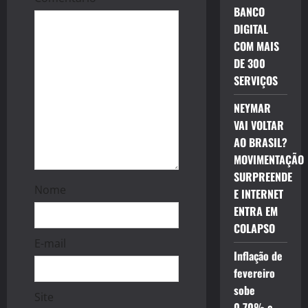
BANCO
t
DIGITAL
i
COM MAIS
DE 300
o
SERVIÇOS
n
NEYMAR
VAI VOLTAR
AO BRASIL?
MOVIMENTAÇÃO
SURPREENDE
Nome
E INTERNET
ENTRA EM
COLAPSO
E-mail
Inflação de
fevereiro
sobe
Site
0,70% e