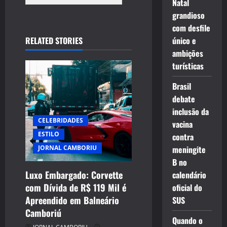
Natal
grandioso
com desfile
RELATED STORIES
único e
ambições
turísticas
Brasil
debate
inclusão da
CELEBRIDADES
vacina
ESTILO
contra
JORNAL CAMBORIU
meningite
B no
Luxo Embargado: Corvette
calendário
com Dívida de R$ 119 Mil é
oficial do
Apreendido em Balneário
SUS
Camboriú
Quando o