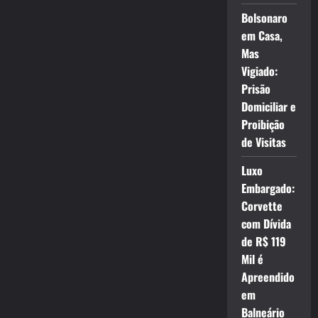
Bolsonaro
em Casa,
Mas
Vigiado:
Prisão
Domiciliar e
Proibição
de Visitas
Luxo
Embargado:
Corvette
com Dívida
de R$ 119
Mil é
Apreendido
em
Balneário