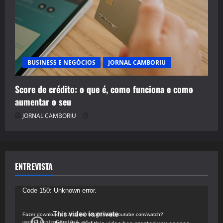
BUSINESS E NEGÓCIOS
JORNAL CAMBORIU
Score de crédito: o que é, como funciona e como
aumentar o seu
JORNAL CAMBORIU
ENTREVISTA
Tocador
Code 150: Unknown error.
de
vídeo
Fazer download do arquivo: https://www.youtube.com/watch?
v=d4Fu9gz1tqE&t=19s&_=4