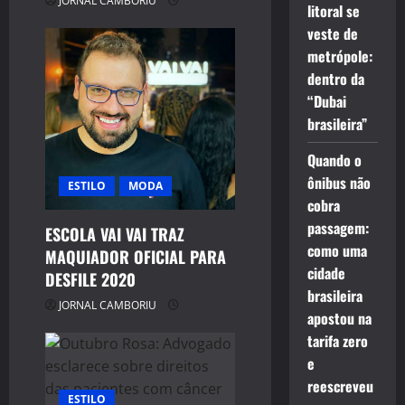
JORNAL CAMBORIU
litoral se
veste de
metrópole:
dentro da
“Dubai
brasileira”
Quando o
ônibus não
ESTILO
MODA
cobra
passagem:
ESCOLA VAI VAI TRAZ
como uma
MAQUIADOR OFICIAL PARA
cidade
DESFILE 2020
brasileira
JORNAL CAMBORIU
apostou na
tarifa zero
e
reescreveu
ESTILO