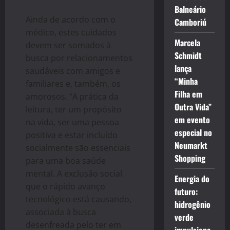
Balneário
Ainda de acordo com o
Camboriú
médico, estes cuidados
Marcela
devem ser somados à
Schmidt
busca por relacionamentos
lança
saudáveis com amigos e
“Minha
familiares e, também, os
Filha em
amorosos. “A prática da
Outra Vida”
leitura, ter um propósito
em evento
na vida, ser uma pessoa
especial no
positiva e estar incluído
Neumarkt
socialmente são essenciais
Shopping
para uma boa saúde
mental. A exclusão social
Energia do
que o rápido avanço
futuro:
tecnológico está causando,
hidrogênio
associada à busca
verde
desenfreada pelo ter em