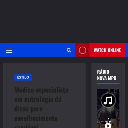
WATCH ONLINE
Primary
Menu
RÁDIO
NOVA MPB
ESTILO
Médico especialista
em nutrologia dá
dicas para
envelhecimento
saudável