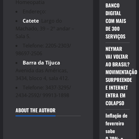
Homeopatia
BANCO
Endereço:
DIGITAL
COM MAIS
Catete
: Largo do
DE 300
Machado, 39 – 2° andar –
SERVIÇOS
Sala 5.
Telefone: 2205-2303/
NEYMAR
98697-2506
VAI VOLTAR
Barra da Tijuca
:
AO BRASIL?
Avenida das Américas,
MOVIMENTAÇÃO
3434, bloco 4, sala 412.
SURPREENDE
E INTERNET
Telefone: 3437-3295/
ENTRA EM
2434-2592/ 99913-1898
COLAPSO
ABOUT THE AUTHOR
Inflação de
fevereiro
sobe
0,70% e