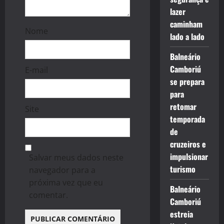
lazer
caminham
Nome
lado a lado
Balneário
Camboriú
E-mail
se prepara
para
retomar
Site
temporada
de
cruzeiros e
impulsionar
Salvar meus dados neste
turismo
navegador para a
próxima vez que eu
Balneário
comentar.
Camboriú
estreia