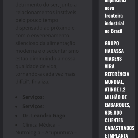
impulsiona
detrimento do ser, junto a
nova
relacionamentos instáveis
fronteira
pelo pouco tempo
industrial
dispensado ao próximo e
no Brasil
com o envenenamento
GRUPO
silencioso da alimentação
HADASSA
moderna e o sedentarismo
VIAGENS
estão diminuindo a nossa
VIRA
qualidade de vida,
REFERÊNCIA
tornando-a cada vez mais
MUNDIAL,
difícil”, finaliza.
ATINGE 1.2
MILHÃO DE
Serviços:
EMBARQUES,
Serviços:
635.000
Dr. Leandro Gago
CLIENTES
Clínica Médica –
CADASTRADOS
Nutrologia – Acupuntura –
E IMPLANTA