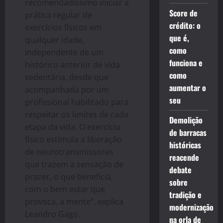
recomendadíssimo iniciar a
Score de
prática regular de
crédito: o
exercícios físicos em
que é,
qualquer idade,
como
independente de um
funciona e
histórico anterior de vida
como
sedentária, desde que
aumentar o
acompanhada por um
seu
profissional habilitado para
respeitar os limites de cada
Demolição
etapa da vida. O exercício
de barracas
físico estimula a liberação
históricas
de neurotransmissores
reacende
que trazem a sensação de
debate
prazer, o que beneficia,
sobre
com o bem estar que
tradição e
provoca, a mente”, explica
modernização
Leandro Gago.
na orla de