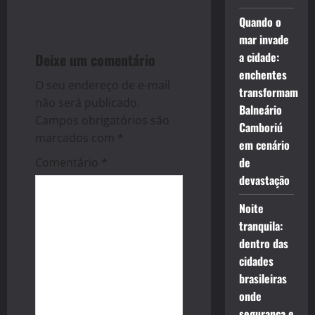
a
Quando o
mar invade
v
a cidade:
Deixe um comentário
i
enchentes
O seu endereço de e-mail
transformam
g
não será publicado.
Balneário
Campos obrigatórios são
Camboriú
a
marcados com
*
em cenário
t
de
Comentário
*
devastação
i
Noite
o
tranquila:
dentro das
n
cidades
brasileiras
onde
segurança e