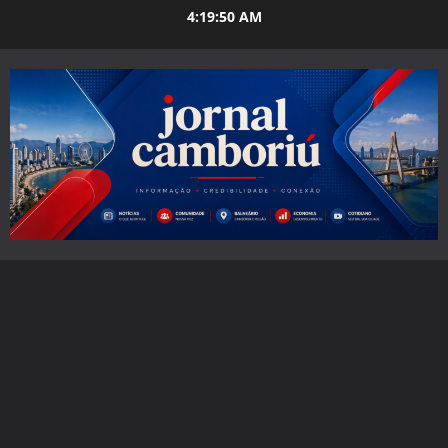
Skip
4:19:51 AM
to
content