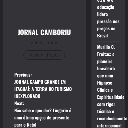
educação
lidera
pressão nos
preços no
JORNAL CAMBORIU
Brasil
Administrator
Murillo C.
Freitas: o
View All Posts
pioneiro
brasileiro
P
Previous:
que uniu
JORNAL CAMPO GRANDE EM
Hipnose
o
ITAGUAÍ: A TERRA DO TURISMO
Clínica e
INEXPLORADO
Espiritualidade
s
Next:
com rigor
t
Não sabe o que dar? Lingerie é
técnico e
uma ótima opção de presente
reconhecimento
n
para o Natal
internacional