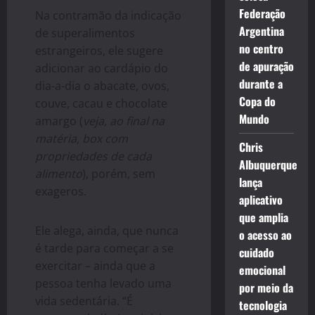
Federação
Na contramão da indicação
Argentina
de superalimentos
no centro
estrangeiros, ele sugere
de apuração
adicionar ao cardápio do
durante a
dia-a-dia o abacate, ovos,
Copa do
couve, cacau e chocolate
Mundo
amargo (
veja, ao final na
matéria, box com
Chris
propriedades de cada
Albuquerque
alimento
), porém, sem
lança
exageros.
aplicativo
que amplia
Ele alega, ainda, que nunca
o acesso ao
é tarde para começar a se
cuidado
exercitar – ainda que a
emocional
pessoa tenha levado uma
por meio da
vida sedentária. “É
tecnologia