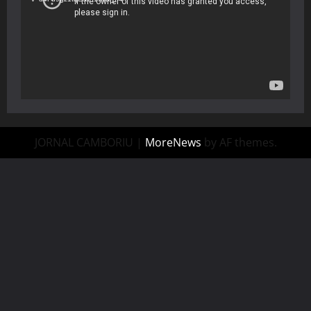
JORNAL CAMBORIU
|
MoreNews
by AF themes.