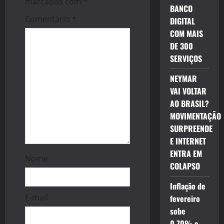
marcados com
*
BANCO
a
Comentário
*
DIGITAL
t
COM MAIS
DE 300
i
SERVIÇOS
o
NEYMAR
VAI VOLTAR
n
AO BRASIL?
MOVIMENTAÇÃO
SURPREENDE
E INTERNET
ENTRA EM
Nome
COLAPSO
Inflação de
E-mail
fevereiro
sobe
0,70% e