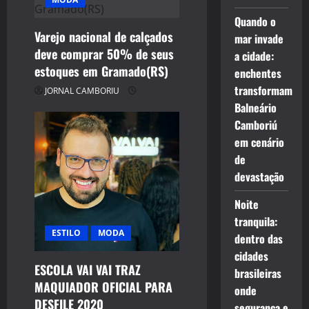
Quando o
Varejo nacional de calçados
mar invade
deve comprar 50% de seus
a cidade:
estoques em Gramado(RS)
enchentes
transformam
JORNAL CAMBORIU
Balneário
Camboriú
em cenário
de
devastação
Noite
tranquila:
ESTILO
MODA
dentro das
cidades
ESCOLA VAI VAI TRAZ
brasileiras
MAQUIADOR OFICIAL PARA
onde
DESFILE 2020
segurança e