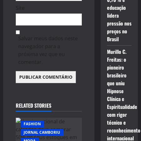
educação
Site
lidera
pressão nos
preços no
Salvar meus dados neste
Brasil
navegador para a
Murillo C.
próxima vez que eu
Freitas: o
comentar.
pioneiro
brasileiro
que uniu
Hipnose
Clínica e
RELATED STORIES
Espiritualidade
com rigor
técnico e
FASHION
reconhecimento
JORNAL CAMBORIU
internacional
MODA