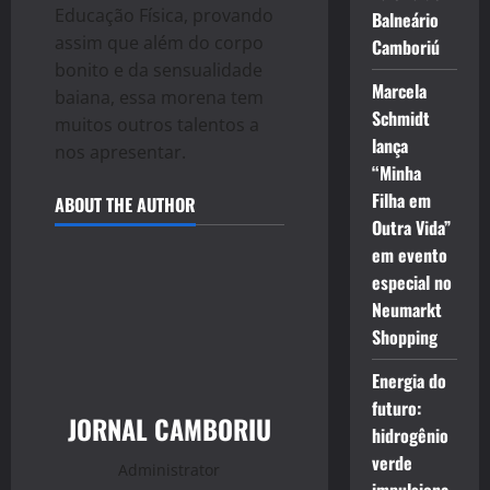
Educação Física, provando
Balneário
assim que além do corpo
Camboriú
bonito e da sensualidade
Marcela
baiana, essa morena tem
Schmidt
muitos outros talentos a
lança
nos apresentar.
“Minha
Filha em
ABOUT THE AUTHOR
Outra Vida”
em evento
especial no
Neumarkt
Shopping
Energia do
futuro:
JORNAL CAMBORIU
hidrogênio
verde
Administrator