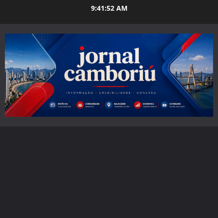
Skip
9:41:53 AM
to
content