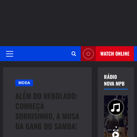
WATCH ONLINE
Primary
Menu
RÁDIO
NOVA MPB
MODA
ALÉM DO REBOLADO:
CONHEÇA
SORRISINHO, A MUSA
DA GANG DO SAMBA!