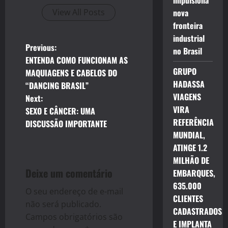
impulsiona
View All Posts
nova
fronteira
industrial
P
Previous:
no Brasil
ENTENDA COMO FUNCIONAM AS
o
GRUPO
MAQUIAGENS E CABELOS DO
HADASSA
“DANCING BRASIL”
s
VIAGENS
Next:
VIRA
t
SEXO E CÂNCER: UMA
REFERÊNCIA
DISCUSSÃO IMPORTANTE
n
MUNDIAL,
ATINGE 1.2
a
MILHÃO DE
Deixe um comentário
EMBARQUES,
v
635.000
O seu endereço de e-mail
i
CLIENTES
não será publicado.
CADASTRADOS
g
Campos obrigatórios são
E IMPLANTA