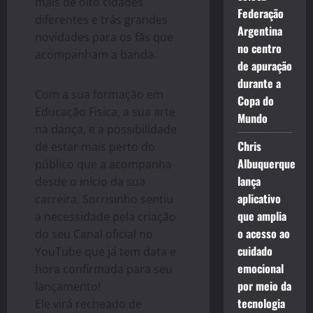
mais de oito cidades
Federação
diferentes e trás grandes
Argentina
novidades para os fãs que
no centro
acompanham a banda.
de apuração
durante a
Com a sua formação em
Copa do
Educação Fisica, a sua arte
Mundo
na dança, e a possibilidade
Chris
de estar mais perto do
Albuquerque
público que a acompanha
lança
desde o início da sua
aplicativo
carreira, Sorrisinho sentiu
que amplia
a necessidade pela criação
o acesso ao
do seu Canal oficial no
cuidado
YouTube que já tem data e
emocional
hora confirmada para seu
por meio da
lançamento!
tecnologia
Ele virá recheado de