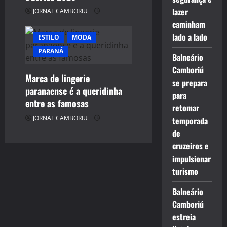
lazer
JORNAL CAMBORIU
caminham
lado a lado
ESTILO
MODA
PARANÁ
Balneário
Camboriú
Marca de lingerie
se prepara
paranaense é a queridinha
para
entre as famosas
retomar
JORNAL CAMBORIU
temporada
de
cruzeiros e
impulsionar
turismo
Balneário
Camboriú
estreia