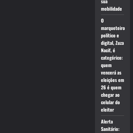
sua
mobilidade
O
marqueteiro
político e
digital, Zuza
Nacif, é
categórico:
quem
vencerá as
eleições em
26 é quem
chegar ao
celular do
eleitor
Alerta
Sanitário: