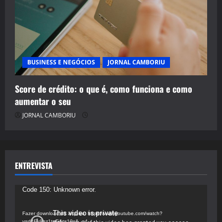
BUSINESS E NEGÓCIOS
JORNAL CAMBORIU
Score de crédito: o que é, como funciona e como
aumentar o seu
JORNAL CAMBORIU
ENTREVISTA
Tocador
Code 150: Unknown error.
de
vídeo
Fazer download do arquivo: https://www.youtube.com/watch?
v=d4Fu9gz1tqE&t=19s&_=4