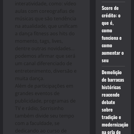
interatividade, como: vídeo
Score de
aulas com coreografias de
crédito: o
músicas que são tendência
que é,
na atualidade, que unificam
como
a dança fitness aos hits do
funciona e
momento, tags, lives,
como
dentre outras novidades…
aumentar o
podemos afirmar que será
seu
um canal diferenciado de
entretenimento, diversão e
Demolição
muita dança.
de barracas
Além de participações em
históricas
grandes eventos de
reacende
publicidade, programas de
debate
TV e rádio, Sorrisinho
sobre
também divide seu tempo
tradição e
com a faculdade, se
modernização
dedicando ao curso de
na orla de