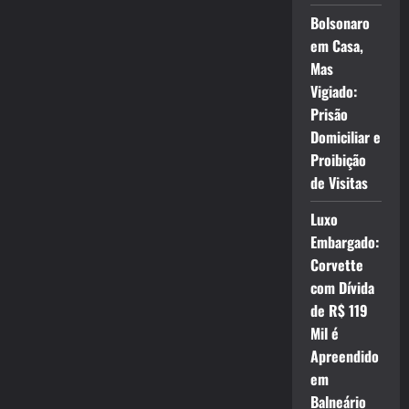
Bolsonaro
em Casa,
Mas
Vigiado:
Prisão
Domiciliar e
Proibição
de Visitas
Luxo
Embargado:
Corvette
com Dívida
de R$ 119
Mil é
Apreendido
em
Balneário