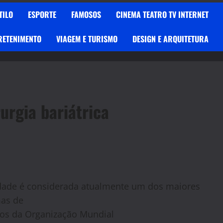
TILO
ESPORTE
FAMOSOS
CINEMA TEATRO TV INTERNET
RETENIMENTO
VIAGEM E TURISMO
DESIGN E ARQUITETURA
urgia bariátrica
dade é considerada atualmente um dos maiores
as de
os da Organização Mundial