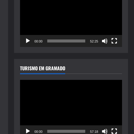
de
vídeo
00:00
52:25
TURISMO EM GRAMADO
Tocador
de
vídeo
00:00
57:18