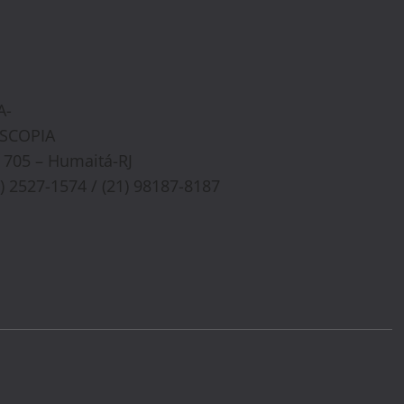
A-
OSCOPIA
a 705 – Humaitá-RJ
1) 2527-1574 / (21) 98187-8187