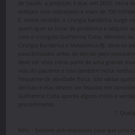
de Saúde, a projeção é que, em 2025, cerca de
estejam com sobrepeso e mais de 700 milhõe
E, nesse sentido, a cirurgia bariátrica surge 
quem quer se livrar do problema e adquirir q
com o cirurgião Guilherme Cotta, Membro da 
Cirurgia Bariátrica e Metabólica-RJ, deve-se p
possibilidades antes de decidir pelo procedime
deve ser vista como parte de uma grande mu
vida do paciente e isso também inclui reeduca
frequente de atividade física. São várias que
decisão e elas devem ser levadas em considera
Guilherme Cotta aponta alguns mitos e verda
procedimento.
1. Qualq
Mito – Existem pré-requisitos para que uma 