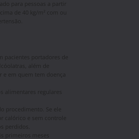
ado para pessoas a partir
acima de 40 kg/m² com ou
ertensão.
em pacientes portadores de
lcóolatras, além de
ar e em quem tem doença
s alimentares regulares
do procedimento. Se ele
r calórico e sem controle
s perdidos.
is primeiros meses