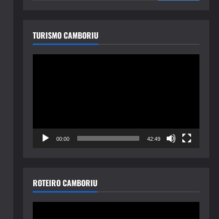
TURISMO CAMBORIU
Tocador
de
vídeo
00:00
42:49
ROTEIRO CAMBORIU
Tocador