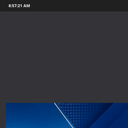
Skip
8:57:22 AM
to
content