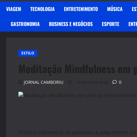
VIAGEM
TECNOLOGIA
ENTRETENIMENTO
MÚSICA
ES
GASTRONOMIA
BUSINESS E NEGÓCIOS
ESPORTE
ENT
ESTILO
Meditação Mindfulness em p
JORNAL CAMBORIU
4 minutes read
0
Prática influencia as pessoas a adquirirem um