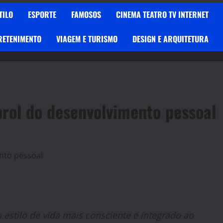
TILO
ESPORTE
FAMOSOS
CINEMA TEATRO TV INTERNET
RETENIMENTO
VIAGEM E TURISMO
DESIGN E ARQUITETURA
rol do desenvolvimento pessoal
 estilo de vida mais consciente e integrado ao