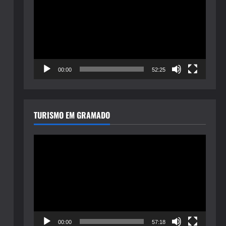
de
vídeo
00:00
52:25
TURISMO EM GRAMADO
Tocador
de
vídeo
00:00
57:18