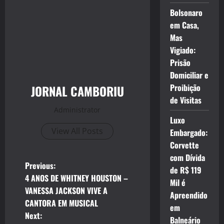
Bolsonaro
em Casa,
Mas
Vigiado:
Prisão
Domiciliar e
Proibição
JORNAL CAMBORIU
de Visitas
Administrator
Luxo
View All Posts
Embargado:
Corvette
com Dívida
P
Previous:
de R$ 119
4 ANOS DE WHITNEY HOUSTON –
Mil é
o
VANESSA JACKSON VIVE A
Apreendido
CANTORA EM MUSICAL
s
em
Next:
Balneário