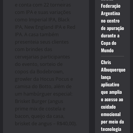
e conta com 22 torneiras
Federação
com IPA e suas variações
Argentina
como Imperial IPA, Black
no centro
IPA, New England IPA e Red
de apuração
IPA. A casa também
durante a
presenteia seus clientes
Copa do
com brindes das
Mundo
cervejarias participantes
Chris
do evento, sorteio de
Albuquerque
copos da Bodebrown,
lança
growler da Hocus Pocus e
aplicativo
camisa do Botto, além de
que amplia
um hambúrguer especial:
o acesso ao
Brisket Burger (angus
cuidado
prime mix de costela e
emocional
bacon, queijo da casa,
por meio da
brisket de angus – R$40,00).
tecnologia