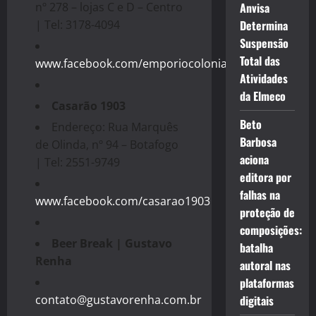
nº 278 – lojas C e D – Centro
Anvisa
| Tel: 3178-4094
Determina
Suspensão
Total das
www.facebook.com/emporiocolonial/
Atividades
da Elmeco
Casarão 1903
Beto
Endereço: Rua Marquês
Barbosa
de Olinda, nº 94 – Botafogo
aciona
| Tel: 2551-9749
editora por
falhas na
www.facebook.com/casarao1903
proteção de
composições:
Beer Break | Gustavo
batalha
Renha
autoral nas
plataformas
contato@gustavorenha.com.br
digitais