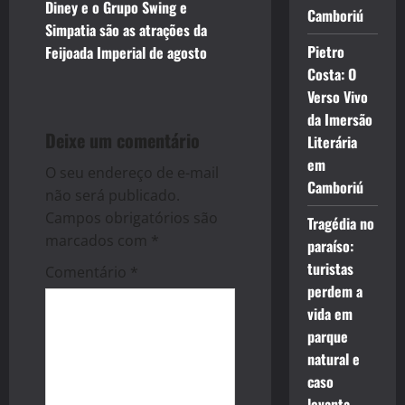
t
Diney e o Grupo Swing e
Camboriú
Simpatia são as atrações da
n
Pietro
Feijoada Imperial de agosto
Costa: O
a
Verso Vivo
v
da Imersão
Deixe um comentário
Literária
i
em
O seu endereço de e-mail
Camboriú
g
não será publicado.
Campos obrigatórios são
Tragédia no
a
marcados com
*
paraíso:
turistas
t
Comentário
*
perdem a
i
vida em
parque
o
natural e
caso
n
levanta