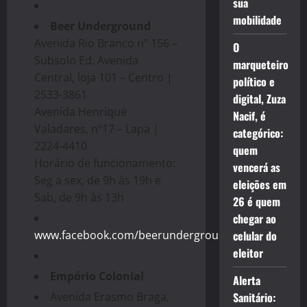
sua
mobilidade
Beer Underground
Avenida Rio Branco nº 156 –
O
Subsolo Ed. Avenida
marqueteiro
Central, loja 101 – Centro |
político e
2533-3861
digital, Zuza
Avenida Henrique
Nacif, é
Valadares, nº17 – Lapa |
categórico:
2224-4410
quem
Horário de funcionamento:
vencerá as
Seg a sex, de 9h às 19h e
eleições em
Sab, de 9h às 13h
26 é quem
chegar ao
www.facebook.com/beerundergroundcenter
celular do
eleitor
Empório Colonial
Alerta
Avenida Erasmo Braga,
Sanitário: