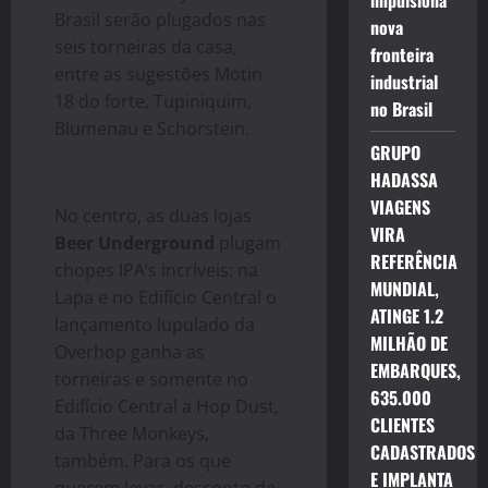
impulsiona
Brasil serão plugados nas
nova
seis torneiras da casa,
fronteira
entre as sugestões Motin
industrial
18 do forte, Tupiniquim,
no Brasil
Blumenau e Schorstein.
GRUPO
HADASSA
VIAGENS
No centro, as duas lojas
VIRA
Beer Underground
plugam
REFERÊNCIA
chopes IPA’s incríveis: na
MUNDIAL,
Lapa e no Edifício Central o
ATINGE 1.2
lançamento lupulado da
MILHÃO DE
Overhop ganha as
EMBARQUES,
torneiras e somente no
635.000
Edifício Central a Hop Dust,
CLIENTES
da Three Monkeys,
CADASTRADOS
também. Para os que
E IMPLANTA