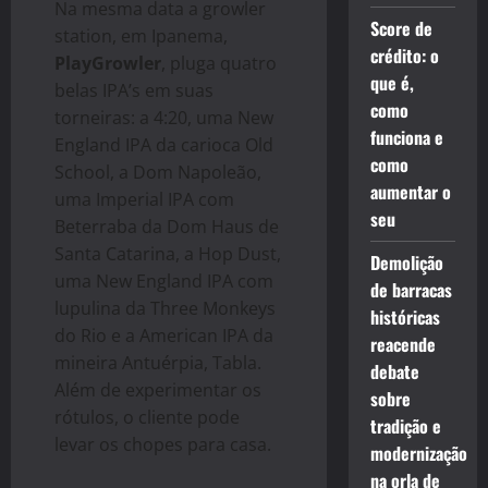
Na mesma data a growler
Score de
station, em Ipanema,
crédito: o
PlayGrowler
, pluga quatro
que é,
belas IPA’s em suas
como
torneiras: a 4:20, uma New
funciona e
England IPA da carioca Old
como
School, a Dom Napoleão,
aumentar o
uma Imperial IPA com
seu
Beterraba da Dom Haus de
Santa Catarina, a Hop Dust,
Demolição
uma New England IPA com
de barracas
lupulina da Three Monkeys
históricas
do Rio e a American IPA da
reacende
mineira Antuérpia, Tabla.
debate
Além de experimentar os
sobre
rótulos, o cliente pode
tradição e
levar os chopes para casa.
modernização
na orla de