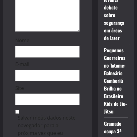
debate
sobre
segurança
em áreas
de lazer
Nome
Pequenos
Guerreiros
E-mail
no Tatame:
Balneário
Camboriú
Site
Brilha no
Brasileiro
Kids de Jiu-
Jitsu
Salvar meus dados neste
Gramado
navegador para a
ocupa 3ª
próxima vez que eu