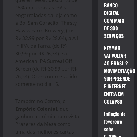
querem levar, desconto de
BANCO
15% em todas as IPA’s
DIGITAL
engarrafadas da loja como
COM MAIS
a Boi Sem Coração, Thirsty
DE 300
Hawks Farm Brewery, (de
SERVIÇOS
R$ 32,99 por R$ 28,04), a All
in IPA, da Farra, (de R$
NEYMAR
30,99 por R$ 26,34) e a
VAI VOLTAR
American IPA Surreal Off
AO BRASIL?
Screen (de R$ 30,99 por R$
MOVIMENTAÇÃO
26,34). O desconto é valido
SURPREENDE
somente no dia 15.
E INTERNET
ENTRA EM
Também no Centro, o
COLAPSO
Empório Colonial
, que
Inflação de
ganhou o prêmio da revista
fevereiro
Prazeres da Mesa como
sobe
uma das melhores cartas
0,70% e