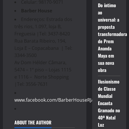
Celular: 98170-9071
Do íntimo
Barber House
ao
Endereços: Estrada dos
universal: a
três rios, 1.097, loja B,
proposta
Freguesia |Tel: 3437-8420
transformadora
Rua Barata Ribeiro, 194,
de Prem
Loja E – Copacabana | Tel:
Ananda
3344-3500
Maya em
Av Dom Hélder Câmara,
sua nova
5474 – 1º piso – Lojas 1115
obra
e 1116 – Norte Shopping
Ilusionismo
|Tel: 3556-7631
de Classe
Mundial
www.facebook.com/BarberHouseRJ/
Encanta
Gramado no
40º Natal
ABOUT THE AUTHOR
Luz