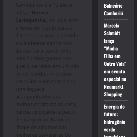
Também no dia 15 deste
Balneário
mês, o
Boteco
Camboriú
Carioquinha
, na Lapa, traz
Marcela
o verde do lúpulo para a
Schmidt
decoração e para a comida:
lança
a o ambiente ganha tons
“Minha
da cor; para comer, três
Filha em
mini hambúrgueres com
Outra Vida”
queijo, servidos em um pão
em evento
verde, sendo um bovino,
especial no
um suíno e um com blend
Neumarkt
com linguiça,
Shopping
acompanhados dos
molhos mostarda da casa,
Energia do
barbecue picante, e pesto
futuro:
de manjericão. Barris de
hidrogênio
chope de algumas das
verde
melhores cervejarias do