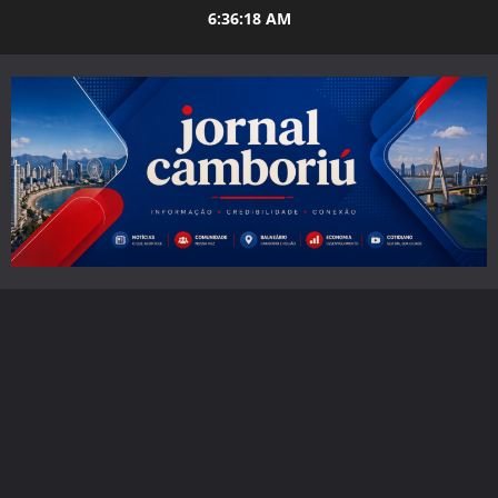
Skip
6:36:19 AM
to
content