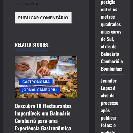
posição
comentar.
entre os
metros
quadrados
mais caros
do Sul,
RELATED STORIES
atrás de
Balneário
Camboriú e
Bombinhas
Jennifer
GASTRONOMIA
Lopez é
JORNAL CAMBORIU
alvo de
processo
Descubra 10 Restaurantes
após
Imperdíveis em Balneário
publicar
Camboriú para uma
fotos: o
Experiência Gastronômica
embate