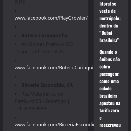
8015
litoral se
veste de
www.facebook.com/PlayGrowler/
metrópole:
dentro da
“Dubai
Boteco Carioquinha
brasileira”
Av. Gomes Freire, n 822
– Lapa |Tel: 2252-3025
Quando o
ônibus não
cobra
www.facebook.com/BotecoCarioquinha/
passagem:
como uma
Birreria Escondido, CA
cidade
Rua Voluntários da
brasileira
Pátria, nº 53 – Botafogo |
apostou na
Tel: 3489-9989
tarifa zero
e
www.facebook.com/BirreriaEscondidoCA
reescreveu