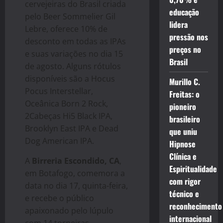
cervejeiras do Brasil criada
educação
pelo Beer Sommelier Gil
lidera
Lebre, oferece 10% de
pressão nos
desconto em todas as IPAs
preços no
e suas variações no dia 15
Brasil
de agosto. Alguns rótulos
disponíveis são a Hocus
Murillo C.
Pocus Interstellar,
Freitas: o
Oceânica Born 2 Rock,
pioneiro
2Cabeças Hi5 Black IPA,
brasileiro
Brooklyn East IPA e Dead
que uniu
Dog American IPA.
Hipnose
Clínica e
A
Birreria Escondido, CA
,
Espiritualidade
em Botafogo, comemora a
com rigor
data no dia 17, quinta-feira,
técnico e
e recebe o público
reconhecimento
apaixonado pelo lúpulo
internacional