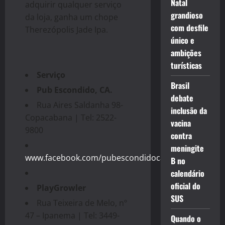
Natal
adquirir qualquer serviço
grandioso
da loja, ganha um chope
com desfile
Therezópolis Jade Ipa.
único e
ambições
turísticas
Serviço
Brasil
Pub Escondido, CA.
debate
Rua Aires Saldanha 98-
inclusão da
Copacabana | Tel: 2522-
vacina
9800
contra
meningite
www.facebook.com/pubescondidoca/
B no
calendário
oficial do
PlayGrowler
SUS
Rua Teixeira de Melo, nº
47 – Ipanema | Tel: 3449-
Quando o