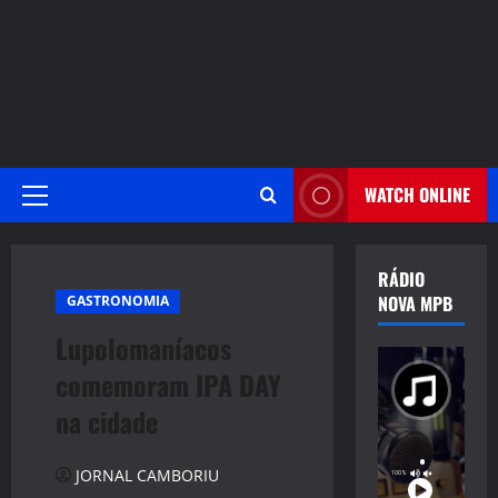
WATCH ONLINE
Primary
Menu
RÁDIO
NOVA MPB
GASTRONOMIA
Lupolomaníacos
comemoram IPA DAY
na cidade
JORNAL CAMBORIU