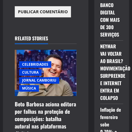
BANCO
DIGITAL
COM MAIS
DE 300
SERVIÇOS
RELATED STORIES
NEYMAR
VAI VOLTAR
AO BRASIL?
CELEBRIDADES
MOVIMENTAÇÃO
CULTURA
SURPREENDE
JORNAL CAMBORIU
E INTERNET
MÚSICA
ENTRA EM
COLAPSO
Beto Barbosa aciona editora
Inflação de
por falhas na proteção de
fevereiro
composições: batalha
sobe
autoral nas plataformas
0,70% e