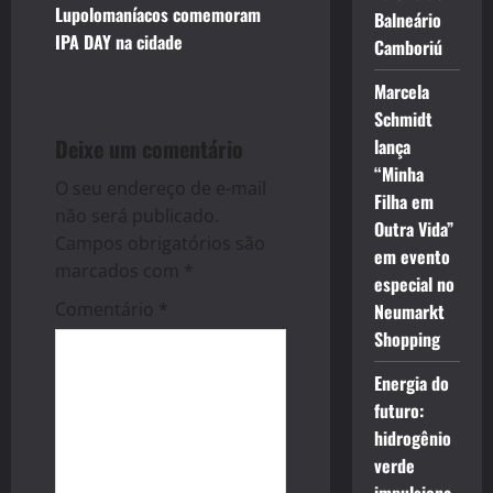
Lupolomaníacos comemoram
Balneário
n
IPA DAY na cidade
Camboriú
a
Marcela
Schmidt
v
Deixe um comentário
lança
i
“Minha
O seu endereço de e-mail
Filha em
g
não será publicado.
Outra Vida”
Campos obrigatórios são
em evento
a
marcados com
*
especial no
t
Comentário
*
Neumarkt
Shopping
i
Energia do
o
futuro:
hidrogênio
n
verde