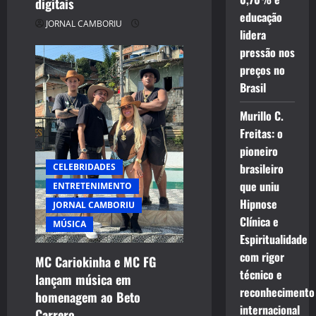
digitais
educação
JORNAL CAMBORIU
lidera
pressão nos
preços no
Brasil
Murillo C.
Freitas: o
pioneiro
brasileiro
CELEBRIDADES
que uniu
ENTRETENIMENTO
Hipnose
JORNAL CAMBORIU
Clínica e
MÚSICA
Espiritualidade
com rigor
MC Cariokinha e MC FG
técnico e
lançam música em
reconhecimento
homenagem ao Beto
internacional
Carrero