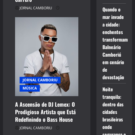
JORNAL CAMBORIU
Quando o
mar invade
a cidade:
enchentes
transformam
Balneário
Camboriú
em cenário
de
devastação
JORNAL CAMBORIU
MÚSICA
Noite
tranquila:
A Ascensão de DJ Lemex: O
dentro das
Prodigioso Artista que Está
cidades
Redefinindo o Bass House
brasileiras
onde
JORNAL CAMBORIU
segurança e