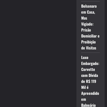
Bolsonaro
em Casa,
Mas
Vigiado:
Prisão
Domiciliar e
Proibição
de Visitas
Luxo
Embargado:
Corvette
com Dívida
de R$ 119
Mil é
Apreendido
em
Balneário