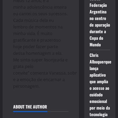
meus 12 anos, e a
Federação
minha
adoles
cência
inteira
Argentina
eu cantei
os
seus sucessos.
no centro
C
ada música dela eu
de apuração
lembro de momentos na
durante a
minha vida. É muito
Copa do
gratificante e prazeroso
Mundo
hoje poder fazer parte
dessa
homenagem
a ela.
Chris
Me sinto
super
lisonjeada
e
Albuquerque
grata
pelo
lança
convite
”
comenta
Vanessa
,
sobr
aplicativo
e
a
emoção
de
encarnar a
que amplia
personagem.
o acesso ao
cuidado
emocional
ABOUT THE AUTHOR
por meio da
tecnologia