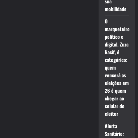
sua
mobilidade
O
marqueteiro
político e
digital, Zuza
Nacif, é
categórico:
quem
vencerá as
eleições em
26 é quem
chegar ao
celular do
eleitor
Alerta
Sanitário: