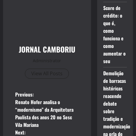
Score de
crédito: o
que é,
como
funciona e
como
JORNAL CAMBORIU
aumentar o
seu
Administrator
Demolição
View All Posts
de barracas
históricas
P
Previous:
reacende
Renato Hofer analisa o
debate
o
“modernismo” da Arquitetura
sobre
Paulista dos anos 20 no Sesc
tradição e
s
Vila Mariana
modernização
t
Next:
na orla de