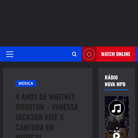
WATCH ONLINE
Primary
Menu
RÁDIO
NOVA MPB
MÚSICA
4 ANOS DE WHITNEY
HOUSTON – VANESSA
JACKSON VIVE A
CANTORA EM
MUSICAL