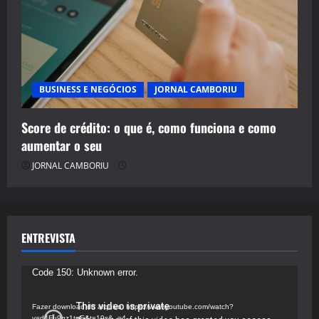
BUSINESS E NEGÓCIOS
JORNAL CAMBORIU
Score de crédito: o que é, como funciona e como
aumentar o seu
JORNAL CAMBORIU
ENTREVISTA
Tocador
Code 150: Unknown error.
de
vídeo
Fazer download do arquivo: https://www.youtube.com/watch?
v=d4Fu9gz1tqE&t=19s&_=4