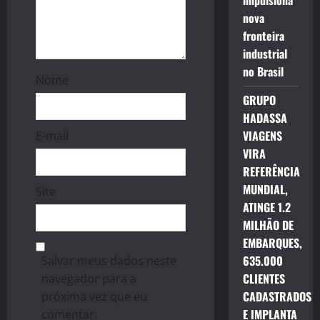
impulsiona
nova
fronteira
industrial
no Brasil
Nome
GRUPO
HADASSA
VIAGENS
E-mail
VIRA
REFERÊNCIA
MUNDIAL,
Site
ATINGE 1.2
MILHÃO DE
EMBARQUES,
635.000
Salvar meus dados neste
CLIENTES
navegador para a
CADASTRADOS
próxima vez que eu
E IMPLANTA
comentar.