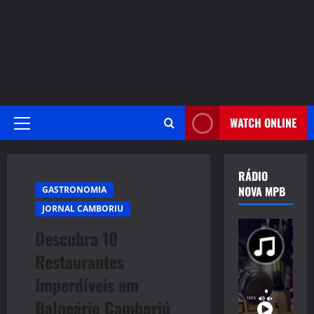
WATCH ONLINE
Primary
Menu
RÁDIO
NOVA MPB
GASTRONOMIA
JORNAL CAMBORIU
Descubra 10
Restaurantes
Imperdíveis em
Balneário Camboriú