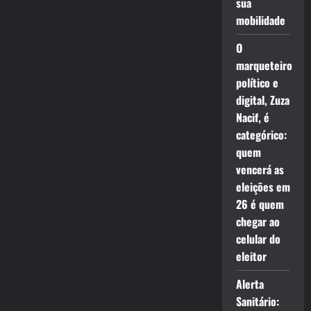
sua
mobilidade
O
marqueteiro
político e
digital, Zuza
Nacif, é
categórico:
quem
vencerá as
eleições em
26 é quem
chegar ao
celular do
eleitor
Alerta
Sanitário: