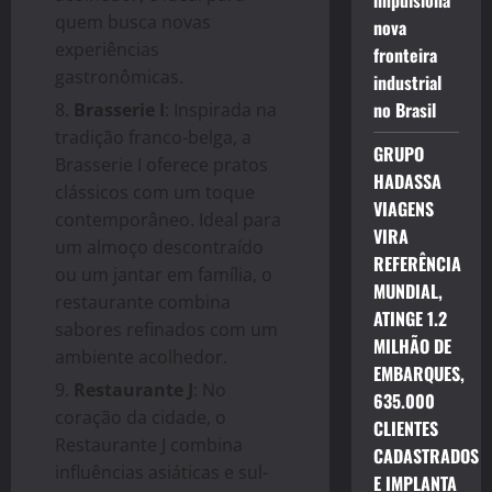
impulsiona
quem busca novas
nova
experiências
fronteira
gastronômicas.
industrial
no Brasil
Brasserie I
: Inspirada na
tradição franco-belga, a
GRUPO
Brasserie I oferece pratos
HADASSA
clássicos com um toque
VIAGENS
contemporâneo. Ideal para
VIRA
um almoço descontraído
REFERÊNCIA
ou um jantar em família, o
MUNDIAL,
restaurante combina
ATINGE 1.2
sabores refinados com um
MILHÃO DE
ambiente acolhedor.
EMBARQUES,
Restaurante J
: No
635.000
coração da cidade, o
CLIENTES
Restaurante J combina
CADASTRADOS
influências asiáticas e sul-
E IMPLANTA