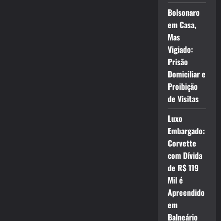
Bolsonaro
em Casa,
Mas
Vigiado:
Prisão
Domiciliar e
Proibição
de Visitas
Luxo
Embargado:
Corvette
com Dívida
de R$ 119
Mil é
Apreendido
em
Balneário