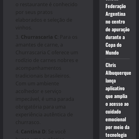
o restaurante é conhecido
Federação
por seus pratos
Argentina
elaborados e seleção de
no centro
vinhos.
de apuração
durante a
Churrascaria C
: Para os
Copa do
amantes de carne, a
Mundo
Churrascaria C oferece um
rodízio de carnes nobres e
Chris
acompanhamentos
Albuquerque
tradicionais brasileiros.
lança
Com um ambiente
aplicativo
acolhedor e serviço
que amplia
impecável, é uma parada
o acesso ao
obrigatória para uma
cuidado
experiência autêntica de
emocional
churrasco.
por meio da
Cantina D
: Se você
tecnologia