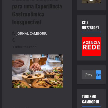
para uma Experiência
Gastronômica
Inesquecível
(21)
997761051
JORNAL CAMBORIU
3 minutes read
Pesquisar
por:
TURISMO
CAMBORIU