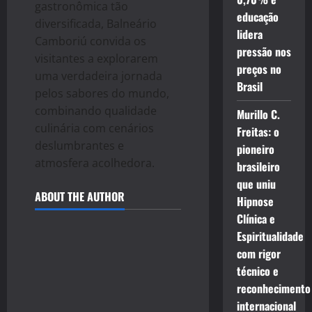
gastronômica tão
educação
diversificada, Balneário
lidera
Camboriú convida os
pressão nos
visitantes a explorarem
preços no
uma verdadeira jornada
Brasil
pelos sabores do mundo,
combinando qualidade
Murillo C.
culinária com cenários
Freitas: o
deslumbrantes e
pioneiro
atmosfera acolhedora.
brasileiro
que uniu
ABOUT THE AUTHOR
Hipnose
Clínica e
Espiritualidade
com rigor
técnico e
reconhecimento
internacional