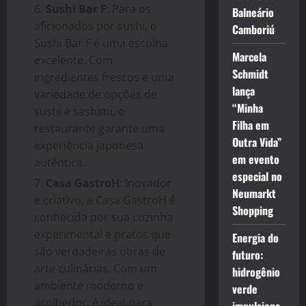
Sushi Bar F
: Para os
Balneário
aficionados por sushi, o
Camboriú
Sushi Bar F é uma escolha
Marcela
excelente. Com
Schmidt
ingredientes frescos e uma
lança
variedade de opções de
“Minha
sushi e sashimi, o
Filha em
restaurante garante uma
Outra Vida”
experiência japonesa
em evento
autêntica.
especial no
Casa GastroH
: Inovador
Neumarkt
e criativo, a Casa GastroH é
Shopping
conhecida por sua cozinha
experimental e pratos que
Energia do
são verdadeiras obras de
futuro:
arte culinárias. Com um
hidrogênio
ambiente moderno e
verde
acolhedor, é ideal para