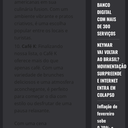
americanas em sua
BANCO
culinária fusion. Com um
DIGITAL
ambiente vibrante e pratos
COM MAIS
criativos, é uma escolha
DE 300
popular entre os locais e
SERVIÇOS
turistas.
NEYMAR
Café K
: Finalizando
VAI VOLTAR
nossa lista, o Café K
AO BRASIL?
oferece mais do que
MOVIMENTAÇÃO
apenas café. Com uma
SURPREENDE
variedade de brunches
E INTERNET
deliciosos e uma atmosfera
ENTRA EM
aconchegante, é perfeito
COLAPSO
para começar o dia com
estilo ou desfrutar de uma
Inflação de
pausa relaxante.
fevereiro
sobe
Com uma cena
0,70% e