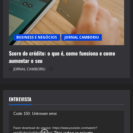
BUSINESS E NEGÓCIOS
JORNAL CAMBORIU
Score de crédito: o que é, como funciona e como
aumentar o seu
JORNAL CAMBORIU
ENTREVISTA
Tocador
Code 150: Unknown error.
de
vídeo
Fazer download do arquivo: https://www.youtube.com/watch?
v=d4Fu9gz1tqE&t=19s&_=4