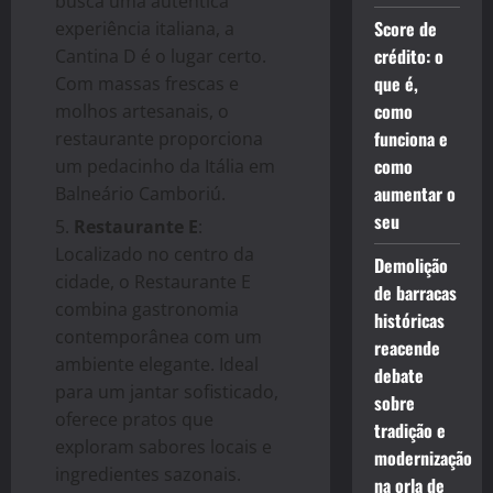
busca uma autêntica
Score de
experiência italiana, a
crédito: o
Cantina D é o lugar certo.
que é,
Com massas frescas e
como
molhos artesanais, o
funciona e
restaurante proporciona
como
um pedacinho da Itália em
aumentar o
Balneário Camboriú.
seu
Restaurante E
:
Localizado no centro da
Demolição
cidade, o Restaurante E
de barracas
combina gastronomia
históricas
contemporânea com um
reacende
ambiente elegante. Ideal
debate
para um jantar sofisticado,
sobre
oferece pratos que
tradição e
exploram sabores locais e
modernização
ingredientes sazonais.
na orla de