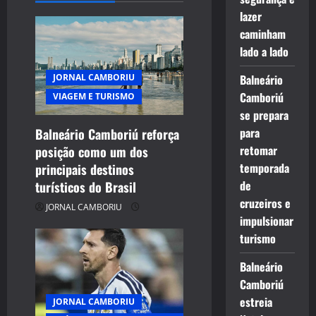
lazer
i
caminham
g
lado a lado
JORNAL CAMBORIU
Balneário
a
Camboriú
VIAGEM E TURISMO
t
se prepara
para
Balneário Camboriú reforça
i
retomar
posição como um dos
temporada
principais destinos
o
de
turísticos do Brasil
n
cruzeiros e
JORNAL CAMBORIU
impulsionar
turismo
Balneário
Camboriú
estreia
JORNAL CAMBORIU