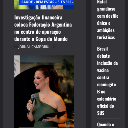
Natal
SAÚDE - BEM ESTAR - FITNESS - ESPORTE
grandioso
com desfile
Investigação financeira
único e
coloca Federação Argentina
ambições
no centro de apuração
turísticas
durante a Copa do Mundo
JORNAL CAMBORIU
Brasil
debate
inclusão da
vacina
contra
meningite
B no
calendário
oficial do
SUS
Quando o