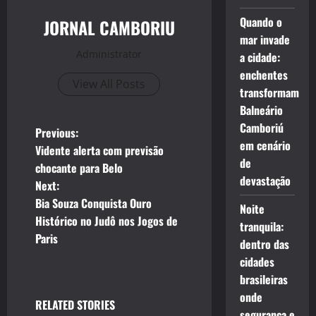
Quando o
JORNAL CAMBORIU
mar invade
Administrator
a cidade:
enchentes
View All Posts
transformam
Balneário
Camboriú
P
Previous:
em cenário
Vidente alerta com previsão
o
de
chocante para Belo
devastação
Next:
s
Bia Souza Conquista Ouro
Noite
t
Histórico no Judô nos Jogos de
tranquila:
Paris
dentro das
n
cidades
a
brasileiras
onde
RELATED STORIES
v
segurança e