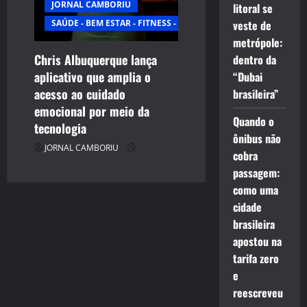
JORNAL CAMBORIU
litoral se
SAÚDE - BEM ESTAR - FITNESS - ESPORTE
veste de
metrópole:
Chris Albuquerque lança
dentro da
aplicativo que amplia o
“Dubai
acesso ao cuidado
brasileira”
emocional por meio da
Quando o
tecnologia
ônibus não
JORNAL CAMBORIU
cobra
passagem:
como uma
cidade
brasileira
apostou na
tarifa zero
e
reescreveu