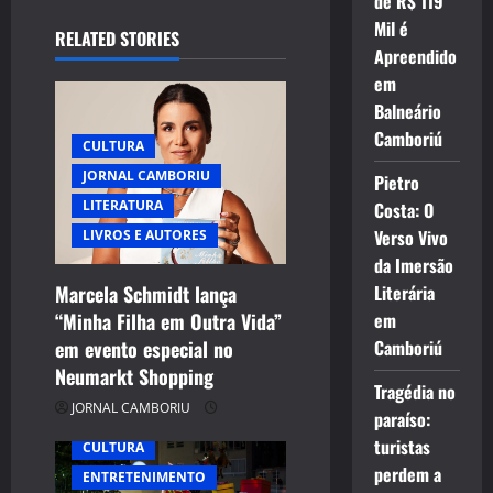
de R$ 119
Mil é
RELATED STORIES
Apreendido
em
Balneário
Camboriú
CULTURA
JORNAL CAMBORIU
Pietro
LITERATURA
Costa: O
Verso Vivo
LIVROS E AUTORES
da Imersão
Marcela Schmidt lança
Literária
“Minha Filha em Outra Vida”
em
em evento especial no
Camboriú
Neumarkt Shopping
Tragédia no
JORNAL CAMBORIU
paraíso:
turistas
CULTURA
perdem a
ENTRETENIMENTO