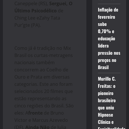
Caneppele (RS),
Serguei, O
Inflação de
Último Psicodélico
de
fevereiro
Ching Lee eZahy Tata
sobe
Pur’gte (PA).
0,70% e
educação
lidera
Como já é tradição no Mix
pressão nos
Brasil os curtas-metragens
preços no
nacionais também
Brasil
concorrem ao Coelho de
Ouro e Prata em diversas
Murillo C.
categorias. Este ano foram
Freitas: o
selecionados 20 filmes que
pioneiro
estão representando as
brasileiro
cinco regiões do Brasil. São
que uniu
eles: A
fronte
de Bruno
Hipnose
Victor e Marcus Azevedo
Clínica e
(DF),
Ainda Não
de Julia