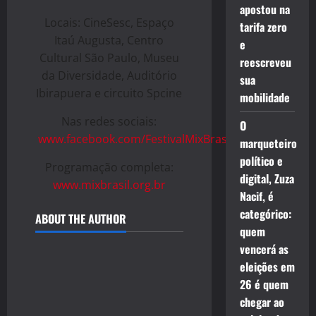
apostou na
Locais: CineSesc, Espaço
tarifa zero
Itaú Augusta, Centro
e
Cultural São Paulo, Museu
reescreveu
da Diversidade, Auditório
sua
Ibirapuera e circuito Spcine
mobilidade
Nas redes sociais:
O
www.facebook.com/FestivalMixBrasil
marqueteiro
político e
Programação completa:
digital, Zuza
www.mixbrasil.org.br
Nacif, é
categórico:
ABOUT THE AUTHOR
quem
vencerá as
eleições em
26 é quem
chegar ao