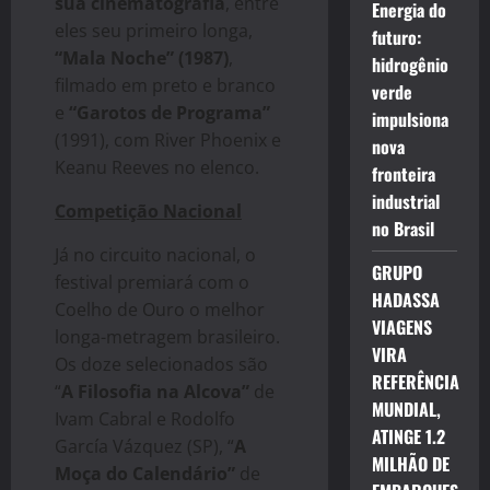
sua cinematografia
, entre
Energia do
eles seu primeiro longa,
futuro:
“Mala Noche” (1987)
,
hidrogênio
filmado em preto e branco
verde
e
“Garotos de Programa”
impulsiona
(1991), com River Phoenix e
nova
Keanu Reeves no elenco.
fronteira
industrial
Competição Nacional
no Brasil
Já no circuito nacional, o
GRUPO
festival premiará com o
HADASSA
Coelho de Ouro o melhor
VIAGENS
longa-metragem brasileiro.
VIRA
Os doze selecionados são
REFERÊNCIA
“
A Filosofia na Alcova”
de
MUNDIAL,
Ivam Cabral e Rodolfo
ATINGE 1.2
García Vázquez (SP), “
A
MILHÃO DE
Moça do Calendário”
de