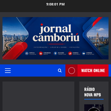
Skip
9:08:02 PM
to
content
WATCH ONLINE
Primary
Menu
RÁDIO
NOVA MPB