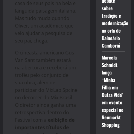
debate
casa de seus pais na bela e
sobre
lânguida paisagem italiana.
tradição e
Mas tudo muda quando
modernização
Oliver, um acadêmico que
na orla de
veio ajudar a pesquisa de
Balneário
seu pai, chega.
Camboriú
O cineasta americano Gus
Marcela
Van Sant também estará
Schmidt
na abertura e receberá um
lança
troféu pelo conjunto de
“Minha
sua obra, além de
Filha em
participar do MixLab Spcine
Outra Vida”
no decorrer do Mix Brasil.
em evento
O diretor ainda ganha uma
especial no
retrospectiva dentro do
Neumarkt
Festival com a
exibição de
Shopping
importantes títulos de