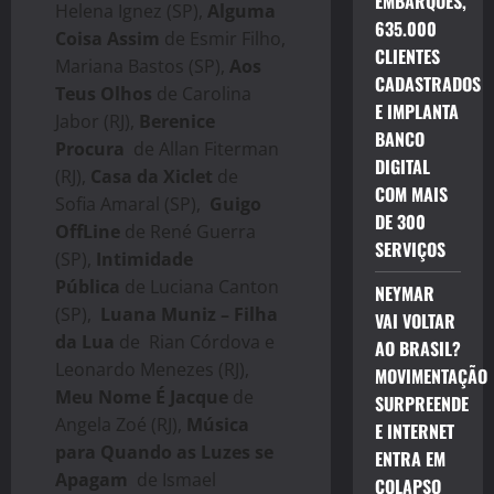
EMBARQUES,
Helena Ignez (SP),
Alguma
635.000
Coisa Assim
de Esmir Filho,
CLIENTES
Mariana Bastos (SP),
Aos
CADASTRADOS
Teus Olhos
de Carolina
E IMPLANTA
Jabor (RJ),
Berenice
BANCO
Procura
de Allan Fiterman
DIGITAL
(RJ),
Casa da Xiclet
de
COM MAIS
Sofia Amaral (SP),
Guigo
DE 300
OffLine
de René Guerra
SERVIÇOS
(SP),
Intimidade
Pública
de Luciana Canton
NEYMAR
(SP),
Luana Muniz – Filha
VAI VOLTAR
da Lua
de Rian Córdova e
AO BRASIL?
Leonardo Menezes (RJ),
MOVIMENTAÇÃO
Meu Nome É Jacque
de
SURPREENDE
Angela Zoé (RJ),
Música
E INTERNET
para Quando as Luzes se
ENTRA EM
Apagam
de Ismael
COLAPSO