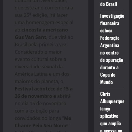
Cultura da Diversidade,
do Brasil
que este ano comemora a
sua 25° edição, irá fazer
Investigação
uma homenagem especial
financeira
ao
cineasta americano
coloca
Gus Van Sant
, que virá ao
Federação
Brasil pela primeira vez.
Argentina
Considerado o maior
no centro
evento cultural sobre a
de apuração
diversidade sexual da
durante a
América Latina e um dos
Copa do
maiores do planeta, o
Mundo
Festival acontece de 15 a
Chris
26 de novembro e
abrirá
Albuquerque
no dia 15 de novembro
lança
com a exibição para
aplicativo
convidados do longa “
Me
que amplia
Chame Pelo Seu Nome”
o acesso ao