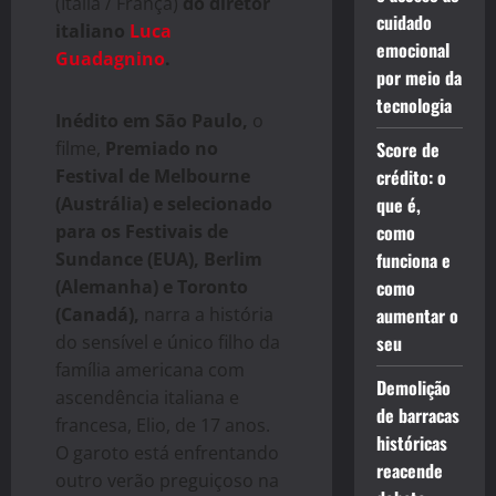
(Itália / França)
do diretor
cuidado
italiano
Luca
emocional
Guadagnino
.
por meio da
tecnologia
Inédito em São Paulo,
o
filme,
Premiado no
Score de
Festival de Melbourne
crédito: o
(Austrália) e selecionado
que é,
para os Festivais de
como
Sundance (EUA), Berlim
funciona e
(Alemanha) e Toronto
como
(Canadá),
narra a história
aumentar o
do sensível e único filho da
seu
família americana com
Demolição
ascendência italiana e
de barracas
francesa, Elio, de 17 anos.
históricas
O garoto está enfrentando
reacende
outro verão preguiçoso na