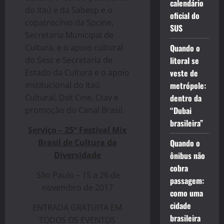
calendário
do Itaú e da Sabesp e o
oficial do
copatrocínio da Spcine,
SUS
Secretaria Municipal de
Cultura, e o apoio cultural
Quando o
do Sesc e Secretaria de
litoral se
Estado da Cultura e o apoio
veste de
institucional do Itaú
metrópole:
Cultural, Dot Cine, Ctav e
dentro da
promoção do Canal Brasil.
“Dubai
brasileira”
Serviç
o – 25
°
Festival Mix
Brasil de Cultura da
Quando o
Diversidade
ônibus não
cobra
São Paulo – 15 a 26 de
passagem:
novembro de 2017
como uma
cidade
ENTRADA GRATUITA EM
brasileira
TODOS OS EVENTOS