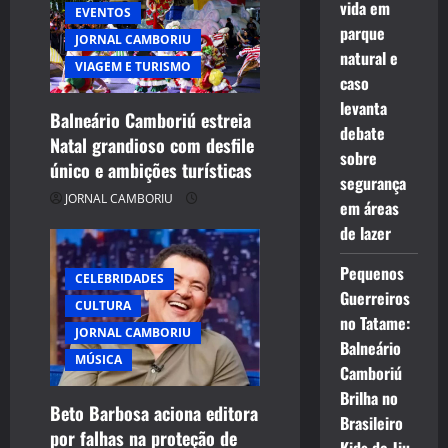
vida em
EVENTOS
parque
JORNAL CAMBORIU
natural e
VIAGEM E TURISMO
caso
levanta
Balneário Camboriú estreia
debate
Natal grandioso com desfile
sobre
único e ambições turísticas
segurança
JORNAL CAMBORIU
em áreas
de lazer
Pequenos
CELEBRIDADES
Guerreiros
CULTURA
no Tatame:
JORNAL CAMBORIU
Balneário
MÚSICA
Camboriú
Brilha no
Beto Barbosa aciona editora
Brasileiro
por falhas na proteção de