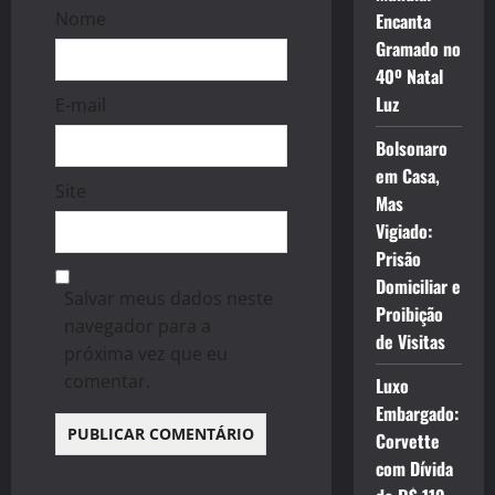
Nome
Encanta
Gramado no
40º Natal
Luz
E-mail
Bolsonaro
em Casa,
Site
Mas
Vigiado:
Prisão
Domiciliar e
Salvar meus dados neste
Proibição
navegador para a
de Visitas
próxima vez que eu
comentar.
Luxo
Embargado:
Corvette
com Dívida