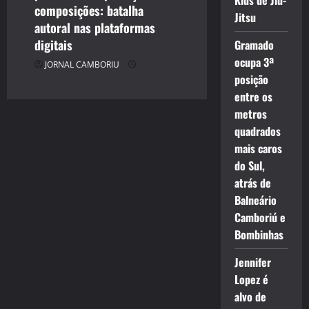
Kids de Jiu-
composições: batalha
Jitsu
autoral nas plataformas
digitais
Gramado
ocupa 3ª
JORNAL CAMBORIU
posição
entre os
metros
quadrados
mais caros
do Sul,
atrás de
Balneário
Camboriú e
Bombinhas
Jennifer
Lopez é
alvo de