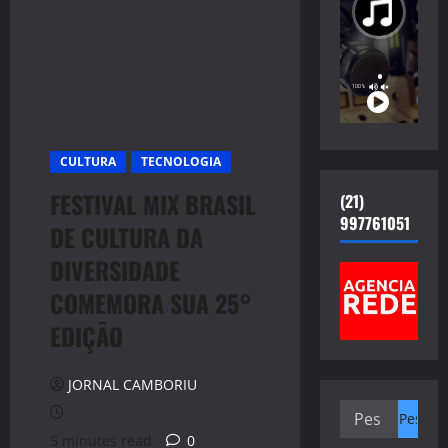
CULTURA
TECNOLOGIA
FESTIVAL MIX BRASIL
(21)
997761051
DE CULTURA DA
DIVERSIDADE
COMEMORA SUA 25°
EDIÇÃO
JORNAL CAMBORIU
Pesquisar
por:
5 minutes read
0