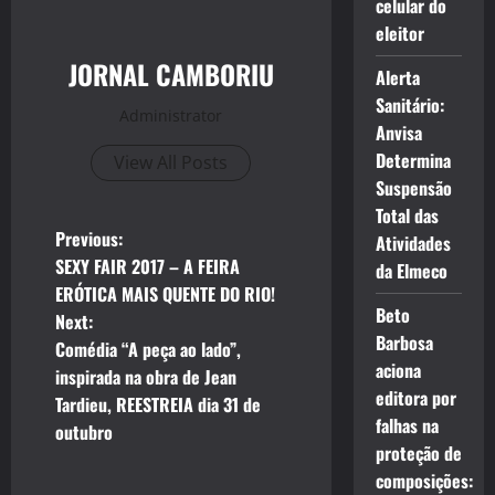
celular do
eleitor
JORNAL CAMBORIU
Alerta
Sanitário:
Administrator
Anvisa
Determina
View All Posts
Suspensão
Total das
P
Previous:
Atividades
SEXY FAIR 2017 – A FEIRA
da Elmeco
o
ERÓTICA MAIS QUENTE DO RIO!
Beto
Next:
s
Barbosa
Comédia “A peça ao lado”,
aciona
t
inspirada na obra de Jean
editora por
Tardieu, REESTREIA dia 31 de
n
falhas na
outubro
proteção de
a
composições: