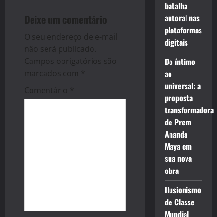
batalha
v
Deixe um comentário
autoral nas
i
plataformas
O seu endereço de e-mail
digitais
g
não será publicado.
Campos obrigatórios são
Do íntimo
a
marcados com
*
ao
universal: a
t
Comentário
*
proposta
i
transformadora
de Prem
o
Ananda
Maya em
n
sua nova
obra
Ilusionismo
de Classe
Mundial