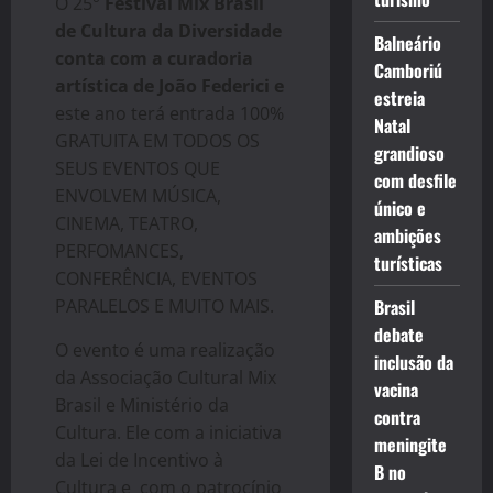
O 25°
Festival Mix Brasil
de Cultura da Diversidade
Balneário
conta com a curadoria
Camboriú
artística de João Federici e
estreia
este ano terá entrada 100%
Natal
GRATUITA EM TODOS OS
grandioso
SEUS EVENTOS QUE
com desfile
ENVOLVEM MÚSICA,
único e
CINEMA, TEATRO,
ambições
PERFOMANCES,
turísticas
CONFERÊNCIA, EVENTOS
PARALELOS E MUITO MAIS.
Brasil
debate
O evento é uma realização
inclusão da
da Associação Cultural Mix
vacina
Brasil e Ministério da
contra
Cultura. Ele com a iniciativa
meningite
da Lei de Incentivo à
B no
Cultura e com o patrocínio