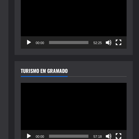
de
vídeo
00:00
52:25
TURISMO EM GRAMADO
Tocador
de
vídeo
00:00
57:18