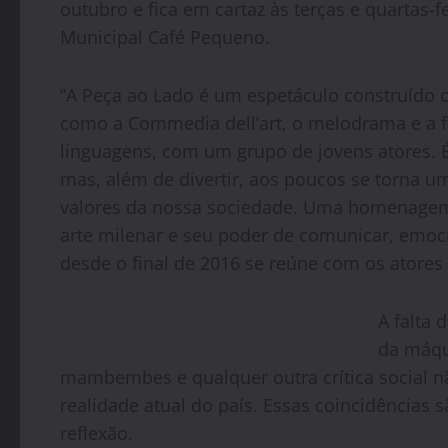
outubro e fica em cartaz às terças e quartas-f
Municipal Café Pequeno.
“A Peça ao Lado é um espetáculo construído c
como a Commedia dell’art, o melodrama e a fa
linguagens, com um grupo de jovens atores.
mas, além de divertir, aos poucos se torna um
valores da nossa sociedade. Uma homenagem 
arte milenar e seu poder de comunicar, emoc
desde o final de 2016 se reúne com os atores
A falta 
da máqu
mambembes e qualquer outra crítica social 
realidade atual do país. Essas coincidências 
reflexão.