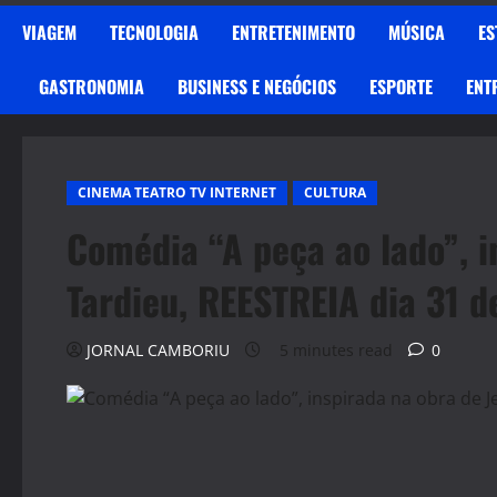
VIAGEM
TECNOLOGIA
ENTRETENIMENTO
MÚSICA
ES
GASTRONOMIA
BUSINESS E NEGÓCIOS
ESPORTE
ENT
CINEMA TEATRO TV INTERNET
CULTURA
Comédia “A peça ao lado”, i
Tardieu, REESTREIA dia 31 d
JORNAL CAMBORIU
5 minutes read
0