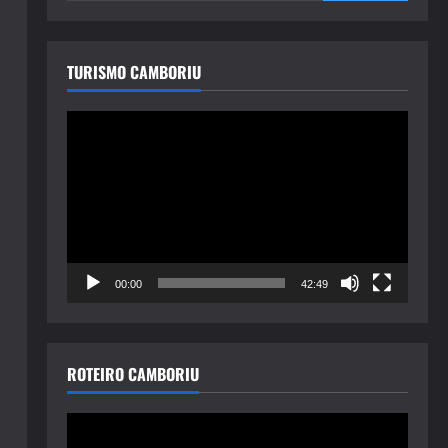
TURISMO CAMBORIU
Tocador
de
vídeo
00:00
42:49
ROTEIRO CAMBORIU
Tocador