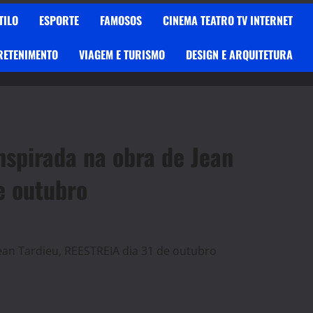
TILO
ESPORTE
FAMOSOS
CINEMA TEATRO TV INTERNET
RETENIMENTO
VIAGEM E TURISMO
DESIGN E ARQUITETURA
nspirada na obra de Jean
e outubro