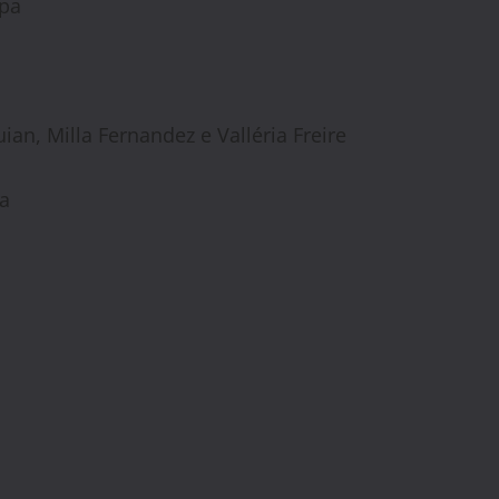
apa
ian, Milla Fernandez e Valléria Freire
a