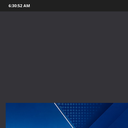
Skip
6:30:54 AM
to
content