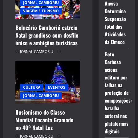
Anvisa
JORNAL CAMBORIU
Determina
VIAGEM E TURISMO
Suspensão
Total das
Balneário Camboriú estreia
Atividades
Natal grandioso com desfile
da Elmeco
único e ambições turísticas
JORNAL CAMBORIU
Beto
Barbosa
aciona
editora por
falhas na
CULTURA
EVENTOS
proteção de
JORNAL CAMBORIU
composições:
batalha
Ilusionismo de Classe
autoral nas
Mundial Encanta Gramado
plataformas
no 40º Natal Luz
digitais
JORNAL CAMBORIU