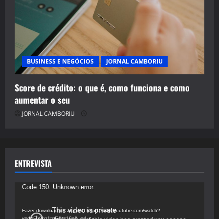
BUSINESS E NEGÓCIOS
JORNAL CAMBORIU
Score de crédito: o que é, como funciona e como
aumentar o seu
JORNAL CAMBORIU
ENTREVISTA
Tocador
Code 150: Unknown error.
de
vídeo
Fazer download do arquivo: https://www.youtube.com/watch?
v=d4Fu9gz1tqE&t=19s&_=4