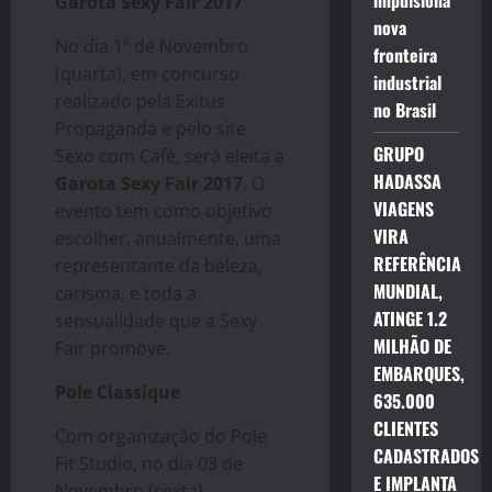
impulsiona
Garota Sexy Fair 2017
nova
No dia 1º de Novembro
fronteira
(quarta), em concurso
industrial
realizado pela Exitus
no Brasil
Propaganda e pelo site
GRUPO
Sexo com Café, será eleita a
HADASSA
Garota Sexy Fair 2017
.
O
VIAGENS
evento tem como objetivo
VIRA
escolher, anualmente, uma
REFERÊNCIA
representante da beleza,
MUNDIAL,
carisma, e toda a
ATINGE 1.2
sensualidade que a Sexy
MILHÃO DE
Fair promove.
EMBARQUES,
Pole Classique
635.000
CLIENTES
Com organização do Pole
CADASTRADOS
Fit Studio, no dia 03 de
E IMPLANTA
Novembro (sexta),