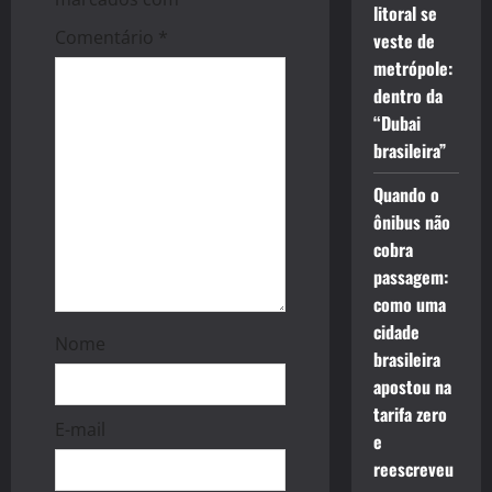
a
litoral se
t
Comentário
*
veste de
metrópole:
i
dentro da
“Dubai
o
brasileira”
n
Quando o
ônibus não
cobra
passagem:
como uma
cidade
Nome
brasileira
apostou na
tarifa zero
E-mail
e
reescreveu