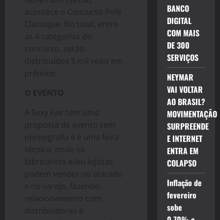
BANCO
acontece o Concurso Pole
DIGITAL
Classique.
No total, entre
COM MAIS
as 4 categorias do
DE 300
concurso, serão
SERVIÇOS
distribuídos 5 mil reais em
prêmios.
NEYMAR
VAI VOLTAR
O EVENTO
AO BRASIL?
A Sexy Fair tem uma
MOVIMENTAÇÃO
proposta de evento sem
SURPREENDE
pornografia e é uma feira
E INTERNET
técnica, onde os
ENTRA EM
fabricantes e/ou lojistas
COLAPSO
podem vender no atacado
Inflação de
e no varejo, fazendo
fevereiro
relacionamento com
sobe
distribuidores e
0,70% e