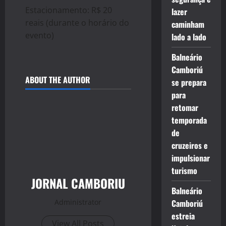
Estacionamento: R$ 20
lazer
reais (durante o horário do
caminham
evento)
lado a lado
Balneário
Camboriú
ABOUT THE AUTHOR
se prepara
para
retomar
temporada
de
cruzeiros e
impulsionar
turismo
JORNAL CAMBORIU
Balneário
Administrator
Camboriú
estreia
View All Posts