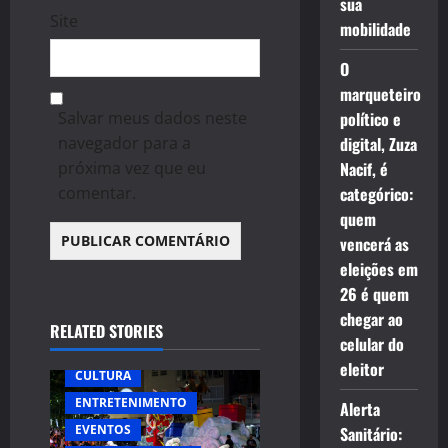
sua
Site
mobilidade
O
marqueteiro
Salvar meus dados neste
político e
navegador para a
digital, Zuza
próxima vez que eu
Nacif, é
comentar.
categórico:
quem
vencerá as
eleições em
26 é quem
chegar ao
RELATED STORIES
celular do
eleitor
CULTURA
ENTRETENIMENTO
Alerta
EVENTOS
Sanitário: