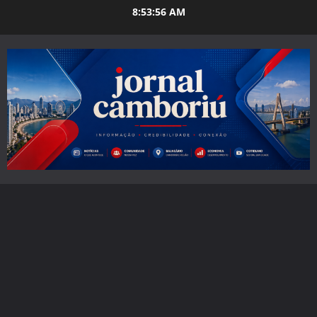
Skip
8:53:57 AM
to
content