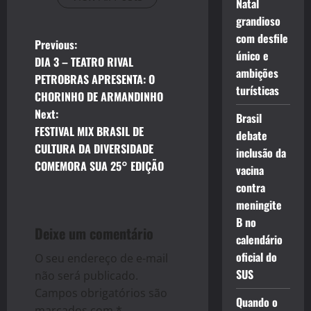
Natal
grandioso
com desfile
P
Previous:
único e
DIA 3 – TEATRO RIVAL
o
ambições
PETROBRAS APRESENTA: O
turísticas
CHORINHO DE ARMANDINHO
s
Next:
Brasil
t
FESTIVAL MIX BRASIL DE
debate
CULTURA DA DIVERSIDADE
inclusão da
n
COMEMORA SUA 25° EDIÇÃO
vacina
contra
a
meningite
v
B no
Deixe um comentário
calendário
i
oficial do
O seu endereço de e-mail
SUS
g
não será publicado.
Campos obrigatórios são
Quando o
marcados com
*