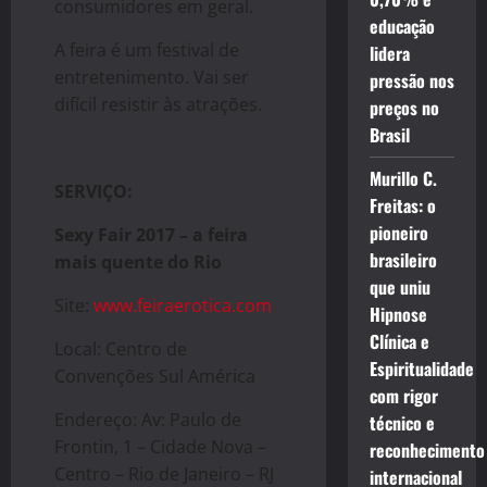
consumidores em geral.
educação
A feira é um festival de
lidera
entretenimento. Vai ser
pressão nos
difícil resistir às atrações.
preços no
Brasil
Murillo C.
SERVIÇO:
Freitas: o
pioneiro
Sexy Fair 2017 – a feira
brasileiro
mais quente do Rio
que uniu
Site:
www.feiraerotica.com
Hipnose
Clínica e
Local: Centro de
Espiritualidade
Convenções Sul América
com rigor
Endereço:
Av: Paulo de
técnico e
Frontin, 1 – Cidade Nova –
reconhecimento
Centro – Rio de Janeiro – RJ
internacional