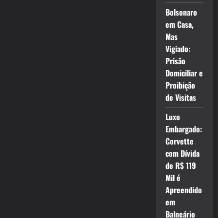
Bolsonaro
em Casa,
Mas
Vigiado:
Prisão
Domiciliar e
Proibição
de Visitas
Luxo
Embargado:
Corvette
com Dívida
de R$ 119
Mil é
Apreendido
em
Balneário