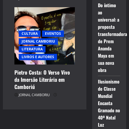
Do íntimo
ao
universal: a
proposta
transformadora
CULTURA
EVENTOS
de Prem
JORNAL CAMBORIU
Ananda
LITERATURA
Maya em
LIVROS E AUTORES
sua nova
obra
Pietro Costa: O Verso Vivo
da Imersão Literária em
Ilusionismo
Camboriú
de Classe
Mundial
JORNAL CAMBORIU
Encanta
Gramado no
40º Natal
Luz