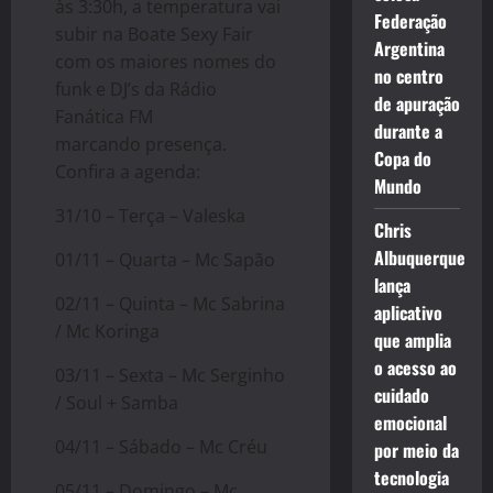
às 3:30h, a temperatura vai
Federação
subir na Boate Sexy Fair
Argentina
com os maiores nomes do
no centro
funk e DJ’s da Rádio
de apuração
Fanática FM
durante a
marcando presença.
Copa do
Confira a agenda:
Mundo
31/10 – Terça – Valeska
Chris
Albuquerque
01/11 – Quarta – Mc Sapão
lança
02/11 – Quinta – Mc Sabrina
aplicativo
/ Mc Koringa
que amplia
o acesso ao
03/11 – Sexta – Mc Serginho
cuidado
/ Soul + Samba
emocional
04/11 – Sábado – Mc Créu
por meio da
tecnologia
05/11 – Domingo – Mc