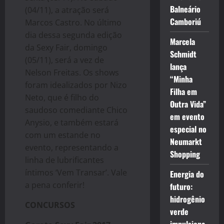
Balneário
(04/11), a atração será
Camboriú
Marcos Castro. No último
dia dessa segunda edição
Marcela
da Sexy Fair, domingo
Schmidt
(05/11), será a vez de
lança
Nelson Freitas. Os shows
“Minha
foram idealizados por Nizo
Filha em
Neto, que é filho do
Outra Vida”
saudoso comediante Chico
em evento
Anysio, e também estará
especial no
com um estande no
Neumarkt
evento, representando a
Shopping
linha de lubrificantes
íntimos ‘Vem Transar’. Vale
Energia do
a pena conferir!
futuro:
hidrogênio
CONCURSOS
verde