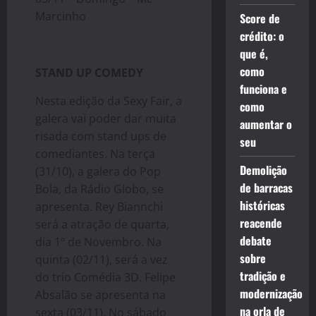
Marcinho
Score de
crédito: o
que é,
como
STAND UP COMEDY
funciona e
Nesta edição da Sexy Fair, a
como
galera vai poder dar muita
aumentar o
risada com stand ups de
seu
comediantes. Na terça
Demolição
(31/10), a galera do Pop
de barracas
Bola, da Rádio Globo, se
históricas
apresenta. Rey Biannchi
reacende
será a atração de quarta,
debate
dia 1º de Novembro. Na
sobre
quinta (02/11), será a vez
tradição e
do trio Comédia 3D. Felipe
modernização
Absalão se apresenta na
na orla de
sexta (03/11). No sábado