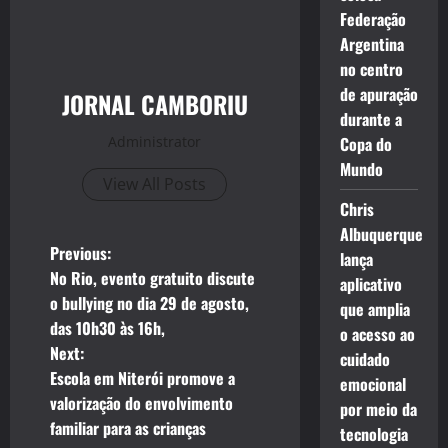
Federação
Argentina
no centro
de apuração
JORNAL CAMBORIU
durante a
Administrator
Copa do
Mundo
View All Posts
Chris
Albuquerque
P
Previous:
lança
No Rio, evento gratuito discute
aplicativo
o
o bullying no dia 29 de agosto,
que amplia
das 10h30 às 16h,
s
o acesso ao
Next:
cuidado
t
Escola em Niterói promove a
emocional
valorização do envolvimento
por meio da
n
familiar para as crianças
tecnologia