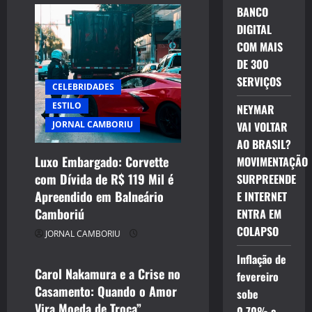
BANCO
DIGITAL
COM MAIS
DE 300
SERVIÇOS
CELEBRIDADES
ESTILO
NEYMAR
JORNAL CAMBORIU
VAI VOLTAR
AO BRASIL?
Luxo Embargado: Corvette
MOVIMENTAÇÃO
com Dívida de R$ 119 Mil é
SURPREENDE
CELEBRIDADES
Apreendido em Balneário
E INTERNET
CINEMA TEATRO TV INTERNET
Camboriú
ENTRA EM
ENTRETENIMENTO
COLAPSO
JORNAL CAMBORIU
JORNAL CAMBORIU
Inflação de
Carol Nakamura e a Crise no
fevereiro
Casamento: Quando o Amor
sobe
Vira Moeda de Troca”
0,70% e