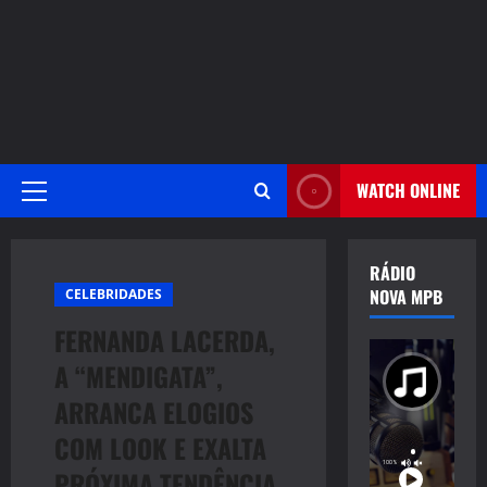
WATCH ONLINE
Primary
Menu
RÁDIO
NOVA MPB
CELEBRIDADES
FERNANDA LACERDA,
A “MENDIGATA”,
ARRANCA ELOGIOS
COM LOOK E EXALTA
PRÓXIMA TENDÊNCIA