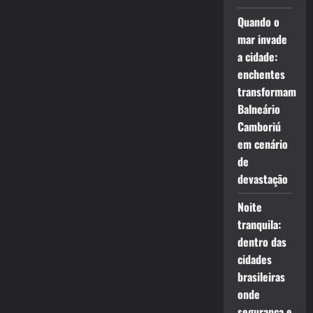
Quando o
mar invade
a cidade:
enchentes
transformam
Balneário
Camboriú
em cenário
de
devastação
Noite
tranquila:
dentro das
cidades
brasileiras
onde
segurança e