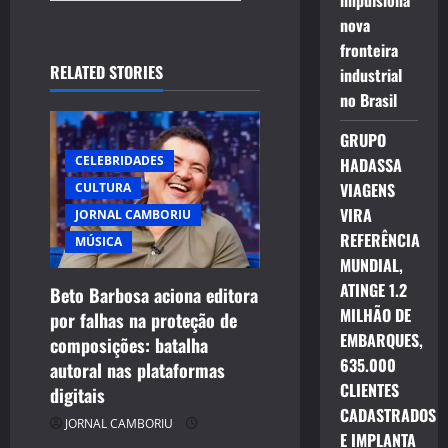
impulsiona
nova
fronteira
RELATED STORIES
industrial
no Brasil
GRUPO
CELEBRIDADES
HADASSA
VIAGENS
CULTURA
VIRA
JORNAL CAMBORIU
REFERÊNCIA
MÚSICA
MUNDIAL,
ATINGE 1.2
Beto Barbosa aciona editora
MILHÃO DE
por falhas na proteção de
EMBARQUES,
composições: batalha
635.000
autoral nas plataformas
CLIENTES
digitais
CADASTRADOS
JORNAL CAMBORIU
E IMPLANTA