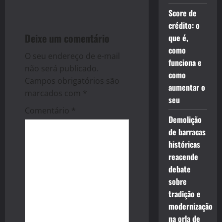
a
Score de
crédito: o
v
Deixe um comentário
que é,
i
como
O seu endereço de e-mail
funciona e
g
não será publicado.
como
Campos obrigatórios são
aumentar o
a
marcados com
*
seu
t
Comentário
*
Demolição
i
de barracas
históricas
o
reacende
debate
n
sobre
tradição e
modernização
na orla de