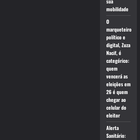
sua
mobilidade
O
marqueteiro
político e
digital, Zuza
Nacif, é
categórico:
quem
vencerá as
eleições em
26 é quem
chegar ao
celular do
eleitor
Alerta
Sanitário: