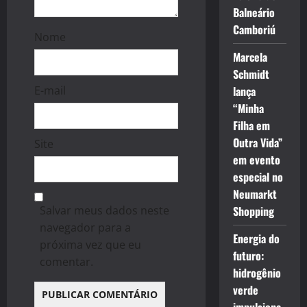
Balneário
Camboriú
Nome
Marcela
Schmidt
E-mail
lança
“Minha
Filha em
Outra Vida”
Site
em evento
especial no
Neumarkt
Salvar meus dados neste
Shopping
navegador para a
Energia do
próxima vez que eu
futuro:
comentar.
hidrogênio
verde