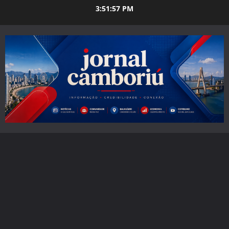
Skip
3:51:58 PM
to
content