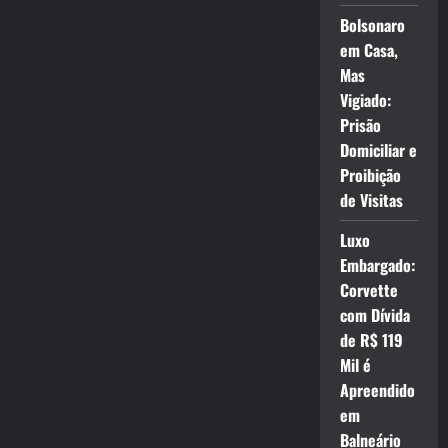
Bolsonaro
em Casa,
Mas
Vigiado:
Prisão
Domiciliar e
Proibição
de Visitas
Luxo
Embargado:
Corvette
com Dívida
de R$ 119
Mil é
Apreendido
em
Balneário