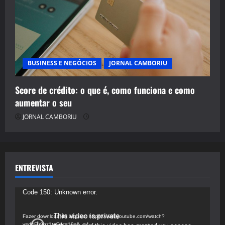
BUSINESS E NEGÓCIOS
JORNAL CAMBORIU
Score de crédito: o que é, como funciona e como
aumentar o seu
JORNAL CAMBORIU
ENTREVISTA
Tocador
Code 150: Unknown error.
de
vídeo
Fazer download do arquivo: https://www.youtube.com/watch?
v=d4Fu9gz1tqE&t=19s&_=4