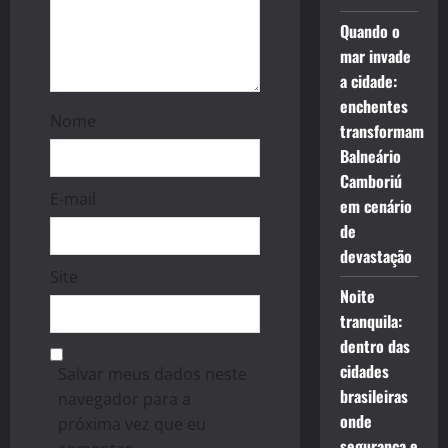
Quando o
mar invade
a cidade:
enchentes
Nome
transformam
Balneário
Camboriú
E-mail
em cenário
de
devastação
Site
Noite
tranquila:
dentro das
cidades
Salvar meus dados neste
brasileiras
navegador para a
onde
próxima vez que eu
segurança e