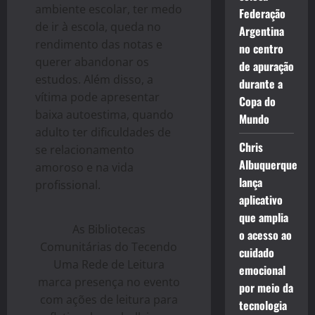
ambiente escolar, ter medo
Federação
de ir à escola, queda no
Argentina
rendimento das notas e
no centro
querer abandonar os
de apuração
estudos. Além disso, a
durante a
vítima pode apresentar
Copa do
baixa autoestima, quando
Mundo
adulto ter dificuldades de
Chris
se relacionamento
Albuquerque
amoroso e na vida
lança
profissional.
aplicativo
que amplia
As Bibliotecas
o acesso ao
Comunitárias do Tecendo
cuidado
Uma Rede de Leitura
emocional
marca presença no evento
por meio da
com ações de leitura para
tecnologia