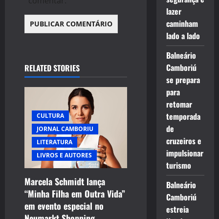
comentar.
lazer
caminham
lado a lado
Balneário
Camboriú
RELATED STORIES
se prepara
para
retomar
temporada
CULTURA
de
JORNAL CAMBORIU
cruzeiros e
LITERATURA
impulsionar
LIVROS E AUTORES
turismo
Marcela Schmidt lança
Balneário
“Minha Filha em Outra Vida”
Camboriú
em evento especial no
estreia
Neumarkt Shopping