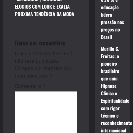
a
ELOGIOS COM LOOK E EXALTA
educação
v
PRÓXIMA TENDÊNCIA DA MODA
lidera
pressão nos
i
preços no
Brasil
g
Deixe um comentário
Murillo C.
a
O seu endereço de e-mail
Freitas: o
não será publicado.
t
pioneiro
Campos obrigatórios são
brasileiro
i
marcados com
*
que uniu
Hipnose
Comentário
*
o
Clínica e
Espiritualidade
n
com rigor
técnico e
reconhecimento
internacional