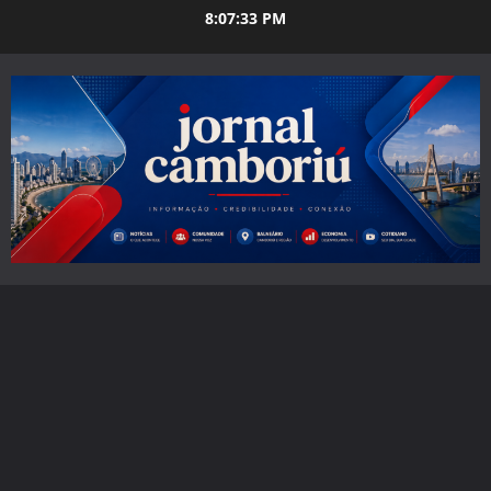
Skip
8:07:34 PM
to
content