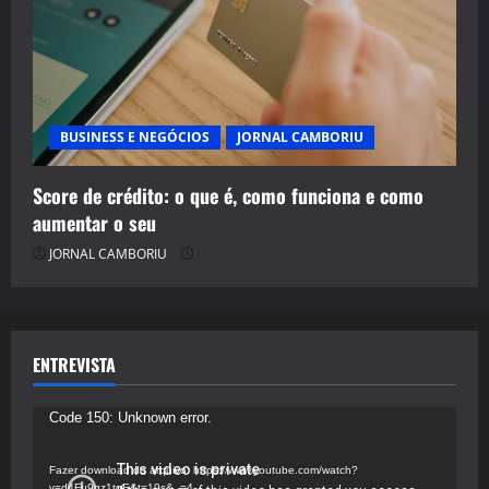
BUSINESS E NEGÓCIOS
JORNAL CAMBORIU
Score de crédito: o que é, como funciona e como
aumentar o seu
JORNAL CAMBORIU
ENTREVISTA
Tocador
Code 150: Unknown error.
de
vídeo
Fazer download do arquivo: https://www.youtube.com/watch?
v=d4Fu9gz1tqE&t=19s&_=4