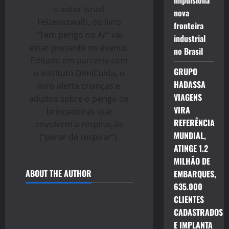
impulsiona
o autor Israel
nova
Felzenszwalb, do livro
fronteira
“Tem perigo no Ar” vai
industrial
estar presente no evento.
no Brasil
Editado em parceria com
GRUPO
o Instituto DimiCuida, o
HADASSA
livro alerta crianças e
VIAGENS
adultos sobre o perigo de
VIRA
brincadeiras que
REFERÊNCIA
envolvem a respiração
MUNDIAL,
(“parar de respirar”).
ATINGE 1.2
MILHÃO DE
ABOUT THE AUTHOR
EMBARQUES,
635.000
CLIENTES
CADASTRADOS
E IMPLANTA