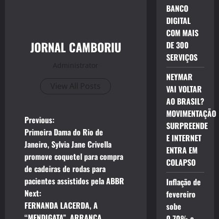
BANCO
DIGITAL
COM MAIS
JORNAL CAMBORIU
DE 300
SERVIÇOS
Administrator
NEYMAR
View All Posts
VAI VOLTAR
AO BRASIL?
MOVIMENTAÇÃO
P
Previous:
SURPREENDE
Primeira Dama do Rio de
E INTERNET
o
Janeiro, Sylvia Jane Crivella
ENTRA EM
promove coquetel para compra
s
COLAPSO
de cadeiras de rodas para
t
pacientes assistidos pela ABBR
Inflação de
Next:
fevereiro
n
FERNANDA LACERDA, A
sobe
“MENDIGATA”, ARRANCA
0,70% e