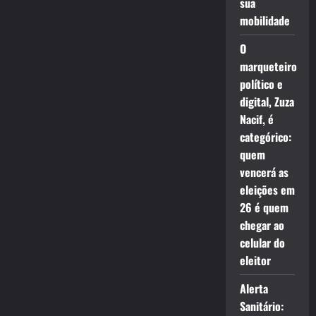
sua
mobilidade
O
marqueteiro
político e
digital, Zuza
Nacif, é
categórico:
quem
vencerá as
eleições em
26 é quem
chegar ao
celular do
eleitor
Alerta
Sanitário: