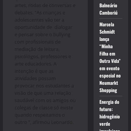
Balneário
artes, rodas de conversas e
Camboriú
debates. “As crianças e
adolescentes vão ter a
Marcela
oportunidade de dialogar
Schmidt
e pensar sobre o bullying
lança
com profissionais de
“Minha
mediação de leitura,
Filha em
psicólogos, professores e
Outra Vida”
arte educadores. A
em evento
intenção é que as
especial no
atividades possam
Neumarkt
provocar nos estudantes a
Shopping
visão de que uma relação
saudável com os amigos ou
Energia do
colegas de classe só existe
futuro:
quando respeitamos o
hidrogênio
outro “, afirmou Leonardo.
verde