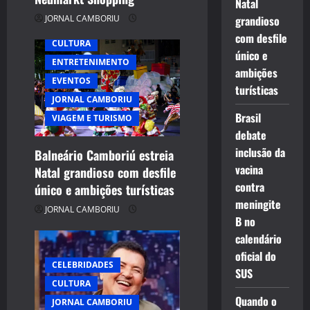
Natal
JORNAL CAMBORIU
grandioso
com desfile
CULTURA
único e
ENTRETENIMENTO
ambições
EVENTOS
turísticas
JORNAL CAMBORIU
Brasil
VIAGEM E TURISMO
debate
inclusão da
Balneário Camboriú estreia
vacina
Natal grandioso com desfile
contra
único e ambições turísticas
meningite
JORNAL CAMBORIU
B no
calendário
oficial do
CELEBRIDADES
SUS
CULTURA
Quando o
JORNAL CAMBORIU