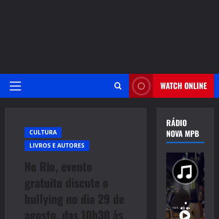
WATCH ONLINE
Primary
Menu
RÁDIO
NOVA MPB
CULTURA
LIVROS E AUTORES
No Rio, evento
gratuito discute o
bullying no dia 29 de
agosto, das 10h30 às