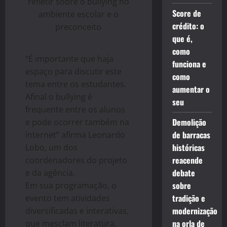
refletir sobre o bullying no
Score de
ambiente escolar e o
crédito: o
preconceito
que é,
como
“É importante que haja
funciona e
espaço para discutir este
como
tema entre os estudantes.
aumentar o
Afinal o bullying é
seu
frequente entre os alunos
Demolição
e pode ocorrer também na
de barracas
internet” afirma Leonardo
históricas
Lobo, um dos
reacende
coordenadores do projeto
debate
e da agência.
sobre
Em sua programação, o
tradição e
evento tem atividades
modernização
diversificadas e interativas,
na orla de
que mesclam literatura,