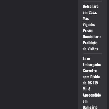
Bolsonaro
em Casa,
Mas
Vigiado:
Prisão
Domiciliar e
Proibição
de Visitas
Luxo
Embargado:
Corvette
com Dívida
de R$ 119
Mil é
Apreendido
em
Balneário