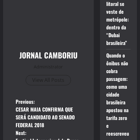
litoral se
veste de
metrópole:
dentro da
“Dubai
brasileira”
JORNAL CAMBORIU
Quando o
ônibus não
Administrator
cobra
passagem:
View All Posts
como uma
cidade
P
Previous:
brasileira
CESAR MAIA CONFIRMA QUE
apostou na
o
SERÁ CANDIDATO AO SENADO
tarifa zero
FEDERAL 2018
e
s
Next:
reescreveu