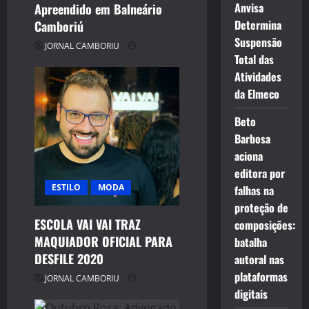
Anvisa
Apreendido em Balneário
Determina
Camboriú
Suspensão
JORNAL CAMBORIU
Total das
Atividades
da Elmeco
Beto
Barbosa
aciona
editora por
ESTILO
MODA
falhas na
proteção de
ESCOLA VAI VAI TRAZ
composições:
MAQUIADOR OFICIAL PARA
batalha
DESFILE 2020
autoral nas
plataformas
JORNAL CAMBORIU
digitais