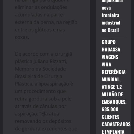
impulsiona
eliminar as ondulações
nova
acumuladas na parte
fronteira
externa da perna, na região
industrial
entre os glúteos e nas
no Brasil
coxas.
GRUPO
HADASSA
De acordo com a cirurgiã
VIAGENS
plástica Juliana Rizzatti,
VIRA
Membro da Sociedade
REFERÊNCIA
Brasileira de Cirurgia
MUNDIAL,
Plástica, a lipoaspiração é
ATINGE 1.2
um procedimento que
MILHÃO DE
retira gordura sob a pele
EMBARQUES,
através de cânulas por
635.000
aspiração. “Ela atua
CLIENTES
removendo os depósitos
CADASTRADOS
de gordura excedentes que
E IMPLANTA