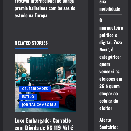
t
Festival Internacional de Dança
sua
premia bailarinos com bolsas de
mobilidade
n
estudo na Europa
O
a
marqueteiro
político e
v
digital, Zuza
RELATED STORIES
i
Nacif, é
categórico:
g
quem
vencerá as
a
eleições em
t
26 é quem
CELEBRIDADES
chegar ao
ESTILO
i
celular do
JORNAL CAMBORIU
eleitor
o
Alerta
Luxo Embargado: Corvette
n
Sanitário:
com Dívida de R$ 119 Mil é