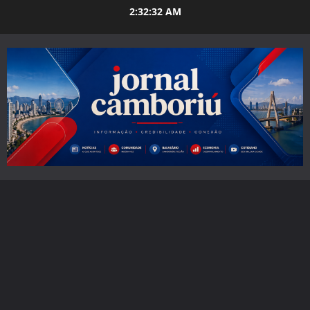
Skip
2:32:33 AM
to
content