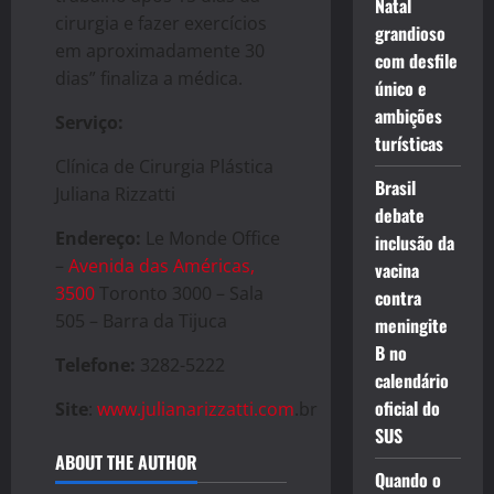
Natal
cirurgia e fazer exercícios
grandioso
em aproximadamente 30
com desfile
dias” finaliza a médica.
único e
ambições
Serviço:
turísticas
Clínica de Cirurgia Plástica
Brasil
Juliana Rizzatti
debate
Endereço:
Le Monde Office
inclusão da
–
Avenida das Américas,
vacina
3500
Toronto 3000 – Sala
contra
505 – Barra da Tijuca
meningite
B no
Telefone:
3282-5222
calendário
oficial do
Site
:
www.julianarizzatti.com
.br
SUS
ABOUT THE AUTHOR
Quando o