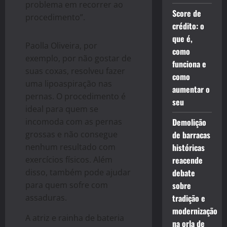
problema em recorrer ao
Score de
procedimento”.
crédito: o
que é,
Paolla Oliveira, por
como
exemplo, por não gostar de
funciona e
suas coxas, resolveu fazer
como
uma lipoaspiração nas
aumentar o
pernas. O procedimento é
seu
ideal para quem se
incomoda com as pernas
Demolição
grossas e não consegue
de barracas
nenhum resultado com
históricas
exercícios físicos. Além
reacende
disso, também pode ajudar
debate
para quem sofre com
sobre
assaduras.
tradição e
modernização
A atriz e rainha de bateria
na orla de