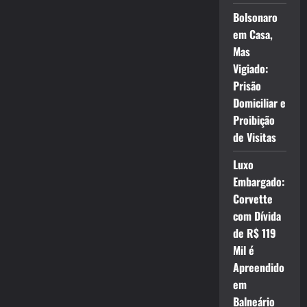
Bolsonaro
em Casa,
Mas
Vigiado:
Prisão
Domiciliar e
Proibição
de Visitas
Luxo
Embargado:
Corvette
com Dívida
de R$ 119
Mil é
Apreendido
em
Balneário