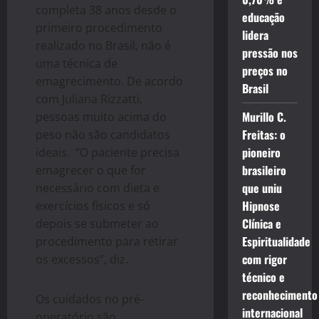
completa 38 anos desde o
educação
primeiro procedimento
lidera
realizado no Brasil, não é
pressão nos
uma técnica de
preços no
emagrecimento. De acordo
Brasil
com Juliana Rizzatti,
Murillo C.
pessoas muito acima do
Freitas: o
peso não são candidatos
pioneiro
ideais. “O paciente precisa
brasileiro
emagrecer o que for
que uniu
necessário com dieta e
Hipnose
exercícios físicos e só
Clínica e
depois se submeter ao
Espiritualidade
procedimento para retirar
com rigor
os excessos”, diz.
técnico e
reconhecimento
Os cuidados no pré-
internacional
operatório são