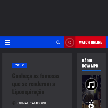
WATCH ONLINE
Primary
Menu
RÁDIO
NOVA MPB
ESTILO
Conheça as famosas
que se renderam a
Lipoaspiração
JORNAL CAMBORIU