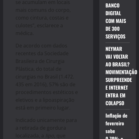
se acumulam em locais
BANCO
mais comuns do corpo,
DIGITAL
como cintura, costas e
COM MAIS
culotes”, esclarece a
DE 300
médica.
SERVIÇOS
De acordo com dados
NEYMAR
recentes da Sociedade
VAI VOLTAR
Brasileira de Cirurgia
AO BRASIL?
Plástica, do total de
MOVIMENTAÇÃO
cirurgias no Brasil (1.472.
SURPREENDE
435 em 2016), 57% são de
E INTERNET
procedimentos estéticos e
ENTRA EM
eletivos e a lipoaspiração
COLAPSO
está em primeiro lugar.
Inflação de
Indicado unicamente para
fevereiro
a retirada de gordura
sobe
localizada, a
lipo
, que
0,70% e