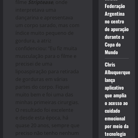
filme
Striptease
, onde
Federação
interpretava uma
Argentina
dançarina e apresentava
no centro
um corpo sarado, mas com
de apuração
índice muito pequeno de
durante a
gordura, a atriz
Copa do
confidenciou: “Eu fiz muita
Mundo
musculação para o filme e
precisei de uma
Chris
lipoaspiração para retirada
Albuquerque
de gorduras em várias
lança
partes do corpo. Fiquei
aplicativo
muito bem e foi uma das
que amplia
minhas primeiras cirurgias.
o acesso ao
O resultado foi excelente
cuidado
e desde esta época, há
emocional
quase 20 anos, sempre que
por meio da
preciso não tenho nenhum
tecnologia