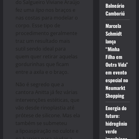
do Salgueiro Viviane Araújo
Balneário
fez uma
lipo
nos braços e
Camboriú
nas costas para modelar o
corpo. Esse tipo de
Marcela
procedimento geralmente
Schmidt
traz um resultado mais
lança
sutil sendo ideal para
“Minha
quem quer retirar aquelas
Filha em
gordurinhas que ficam
Outra Vida”
entre a axila e o braço.
em evento
especial no
Não é segredo que a
Neumarkt
cantora Anitta já fez várias
Shopping
intervenções estéticas, que
vão desde rinoplastia até
Energia do
prótese de silicone. Mas ela
futuro:
também se submeteu
hidrogênio
a lipoaspiração no culote e
verde
na barriga para ajudar a