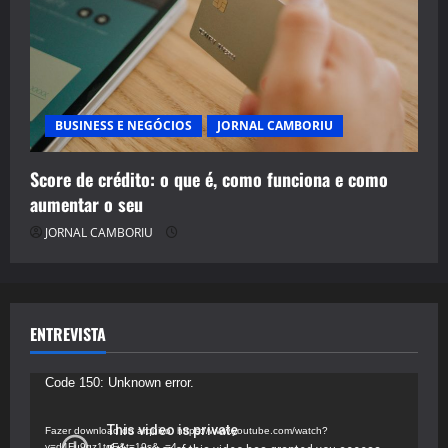
BUSINESS E NEGÓCIOS
JORNAL CAMBORIU
Score de crédito: o que é, como funciona e como
aumentar o seu
JORNAL CAMBORIU
ENTREVISTA
Tocador
Code 150: Unknown error.
de
vídeo
Fazer download do arquivo: https://www.youtube.com/watch?
v=d4Fu9gz1tqE&t=19s&_=4