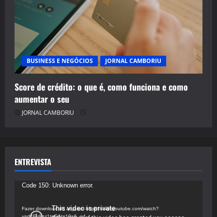
BUSINESS E NEGÓCIOS
JORNAL CAMBORIU
Score de crédito: o que é, como funciona e como
aumentar o seu
JORNAL CAMBORIU
ENTREVISTA
Tocador
Code 150: Unknown error.
de
vídeo
Fazer download do arquivo: https://www.youtube.com/watch?
v=d4Fu9gz1tqE&t=19s&_=4