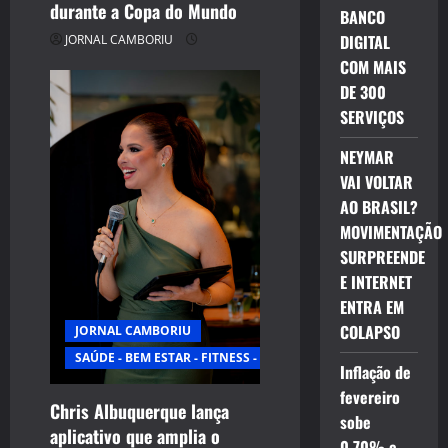
durante a Copa do Mundo
BANCO
DIGITAL
JORNAL CAMBORIU
COM MAIS
DE 300
SERVIÇOS
NEYMAR
VAI VOLTAR
AO BRASIL?
MOVIMENTAÇÃO
SURPREENDE
E INTERNET
ENTRA EM
COLAPSO
JORNAL CAMBORIU
SAÚDE - BEM ESTAR - FITNESS - ESPORTE
Inflação de
fevereiro
Chris Albuquerque lança
sobe
aplicativo que amplia o
0,70% e