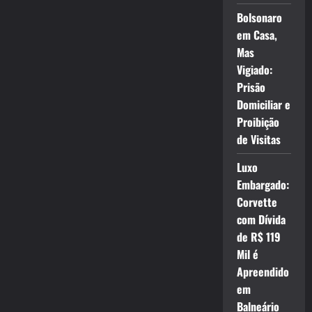
Bolsonaro
em Casa,
Mas
Vigiado:
Prisão
Domiciliar e
Proibição
de Visitas
Luxo
Embargado:
Corvette
com Dívida
de R$ 119
Mil é
Apreendido
em
Balneário