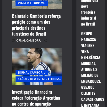
a
impulsiona
VIAGEM E TURISMO
nova
t
fronteira
Balneário Camboriú reforça
i
industrial
posição como um dos
no Brasil
principais destinos
o
turísticos do Brasil
GRUPO
n
HADASSA
JORNAL CAMBORIU
VIAGENS
VIRA
REFERÊNCIA
MUNDIAL,
ATINGE 1.2
JORNAL CAMBORIU
MILHÃO DE
SAÚDE - BEM ESTAR - FITNESS - ESPORTE
EMBARQUES,
635.000
Investigação financeira
CLIENTES
coloca Federação Argentina
CADASTRADOS
no centro de apuração
E IMPLANTA