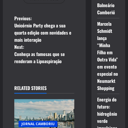
Balneário
Camboriú
P
Previous:
Marcela
Unicórnio Party chega a sua
o
Schmidt
quarta edição com novidades e
lança
mais interação
s
“Minha
Next:
Filha em
t
Conheça as famosas que se
Outra Vida”
renderam a Lipoaspiração
n
em evento
especial no
a
Neumarkt
RELATED STORIES
Shopping
v
Energia do
i
futuro:
g
hidrogênio
verde
JORNAL CAMBORIU