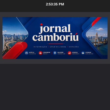
Skip
2:53:36 PM
to
content