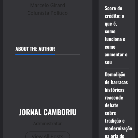
Marcelo Girard
Score de
Colunista Político
crédito: o
que é,
como
funciona e
como
ABOUT THE AUTHOR
aumentar o
seu
Demolição
de barracas
históricas
reacende
debate
JORNAL CAMBORIU
sobre
tradição e
Administrator
modernização
na orla de
View All Posts