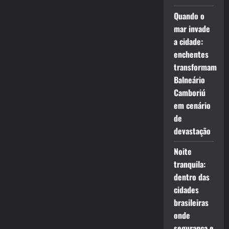
Quando o
mar invade
a cidade:
enchentes
transformam
Balneário
Camboriú
em cenário
de
devastação
Noite
tranquila:
dentro das
cidades
brasileiras
onde
segurança e