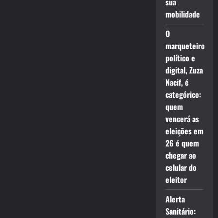
sua
mobilidade
O
marqueteiro
político e
digital, Zuza
Nacif, é
categórico:
quem
vencerá as
eleições em
26 é quem
chegar ao
celular do
eleitor
Alerta
Sanitário: