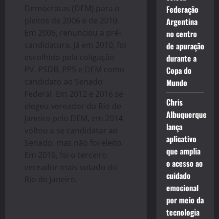
Democratas (DEM) para o
Federação
pleitos de 2006 e de 2010.
Argentina
Em 2006, renunciou a pré-
no centro
candidatura. Já em 2010, foi
de apuração
escolhido pela coligação
durante a
PV, PSDB, PPS e DEM como
Copa do
candidato ao Senado
Mundo
Federal. Em 2012 e 2016 se
Chris
elegeu vereador do Rio de
Albuquerque
Janeiro pelo DEM, em 2014
lança
voltou a se candidatar ao
aplicativo
Senado, mas não foi eleito.
que amplia
Em 2016, foi o terceiro
o acesso ao
vereador mais votado do
cuidado
Rio de Janeiro.
emocional
por meio da
tecnologia