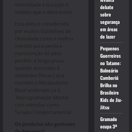
intensidade e duração à
debate
medida que a dieta evolui.
sobre
segurança
Esta dieta é considerada
em áreas
por muitos Guidelines de
de lazer
Obesidade como o melhor
método para perda e
Pequenos
manutenção de peso
Guerreiros
perdido à longo prazo ,
no Tatame:
quando associado à
Balneário
atividades físicas ( que
Camboriú
mantém o Metabolismo
Brilha no
Basal acelerado ) e à
Brasileiro
Reprogramação Mental
Kids de Jiu-
com métodos como
Jitsu
Terapia Comportamental .
Gramado
Os produtos são gostosos
ocupa 3ª
de degustar?