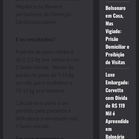
Hepática ou Renal e
Bolsonaro
portadores de Doenças
em Casa,
Cardiovasculares.
Mas
Vigiado:
Prisão
E os resultados?
Domiciliar e
A perda de peso média é
Proibição
de 2-2,5 kg por semana nas
de Visitas
3 fases iniciais . Média de
Luxo
perda de peso de 7-10 kg
Embargado:
ao mês para mulheres e
Corvette
10-12 kg pra homens.
com Dívida
Calcula-se o peso a ser
de R$ 119
perdido pelo paciente e
Mil é
80% deste é eliminado nas
Apreendido
3 fases iniciais.
em
Balneário
Em que momento a