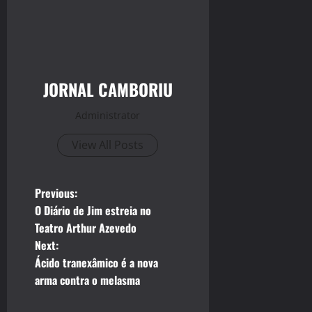
JORNAL CAMBORIU
Administrator
View All Posts
P
Previous:
O Diário de Jim estreia no
o
Teatro Arthur Azevedo
Next:
s
Ácido tranexâmico é a nova
t
arma contra o melasma