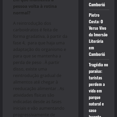
Camboriú
pessoa volta à rotina
normal?
Pietro
Costa: O
A reintrodução dos
Verso Vivo
carboidratos é feita de
da Imersão
forma gradativa, à partir da
Literária
fase 4, para que haja uma
em
adaptação do organismo e
Camboriú
para que se mantenha a
perda de peso . À partir
Tragédia no
disso, existe uma
paraíso:
reintrodução gradual de
turistas
alimentos até chegar à
perdem a
reeducação alimentar . As
vida em
atividades físicas são
parque
indicadas desde as fases
natural e
iniciais e vão aumentando
caso
progressivamente de
levanta