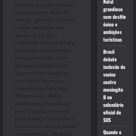
Natal
quebrar a gordura pra ser
grandioso
utilizada como fonte de
com desfile
energia, gerando glicose e
único e
corpos cetônicos que
ambições
atuam no cérebro
turísticas
reduzindo muito a fome e
deixando nosso cérebro
Brasil
psico-estimulado, com
debate
sensação de bem estar.
inclusão da
Este método resulta em
vacina
uma perda de peso e
contra
manutenção bem mais
meningite
eficientes que dietas
B no
tradicionais. A perda de
calendário
peso e gordura visceral
oficial do
(abdominal) é em média 3
SUS
vezes maior que em dietas
Quando o
convencionais , gerando