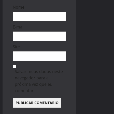
Nome
E-mail
Site
Salvar meus dados neste
navegador para a
próxima vez que eu
comentar.