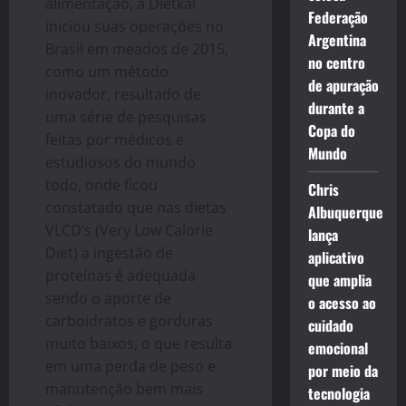
alimentação, a Dietkal
Federação
iniciou suas operações no
Argentina
Brasil em meados de 2015,
no centro
como um método
de apuração
inovador, resultado de
durante a
uma série de pesquisas
Copa do
feitas por médicos e
Mundo
estudiosos do mundo
todo, onde ficou
Chris
constatado que nas dietas
Albuquerque
VLCD’s (Very Low Calorie
lança
Diet) a ingestão de
aplicativo
proteínas é adequada
que amplia
sendo o aporte de
o acesso ao
carboidratos e gorduras
cuidado
muito baixos, o que resulta
emocional
em uma perda de peso e
por meio da
manutenção bem mais
tecnologia