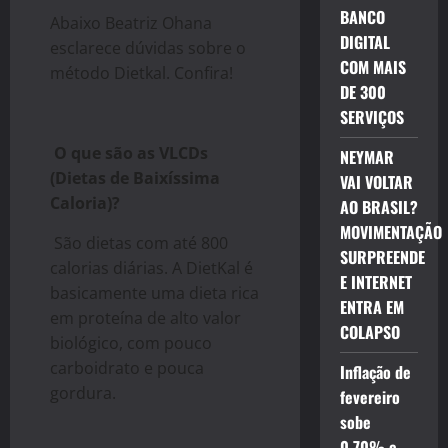
BANCO
Abaixo Beatriz Ohana
DIGITAL
esclarece dúvidas sobre o
COM MAIS
método Dietkal. Confira!
DE 300
SERVIÇOS
O que são as VLCDs
NEYMAR
(Dietas de Baixíssima
VAI VOLTAR
Caloria)?
AO BRASIL?
MOVIMENTAÇÃO
São dietas com até 800
SURPREENDE
calorias diárias. A DietKal é
E INTERNET
basicamente uma dieta rica
ENTRA EM
em proteína de alto valor
COLAPSO
biológico, com pouco
carboidrato e pouca
Inflação de
gordura.
fevereiro
sobe
0,70% e