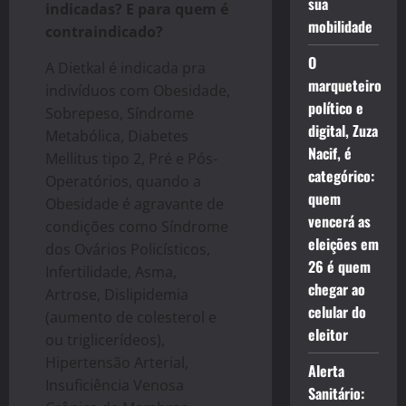
sua
indicadas? E para quem é
mobilidade
contraindicado?
O
A Dietkal é indicada pra
marqueteiro
indivíduos com Obesidade,
político e
Sobrepeso, Síndrome
digital, Zuza
Metabólica, Diabetes
Nacif, é
Mellitus tipo 2, Pré e Pós-
categórico:
Operatórios, quando a
quem
Obesidade é agravante de
vencerá as
condições como Síndrome
eleições em
dos Ovários Policísticos,
26 é quem
Infertilidade, Asma,
chegar ao
Artrose, Dislipidemia
celular do
(aumento de colesterol e
eleitor
ou triglicerídeos),
Hipertensão Arterial,
Alerta
Insuficiência Venosa
Sanitário: