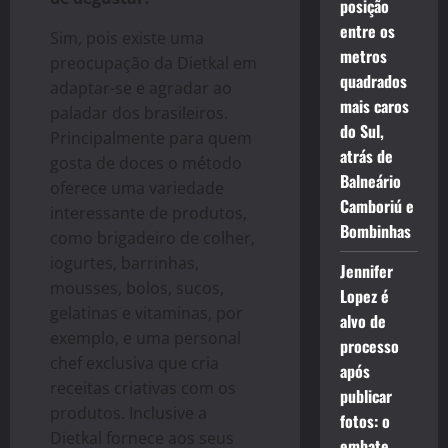
posição
entre os
Sim, pois existe uma
metros
preocupação da Dietkal em
quadrados
adaptar-se e agradar ao
mais caros
paladar dos brasileiros.
do Sul,
Principalmente para quem
atrás de
gosta de doces o método
Balneário
oferece uma variedade
Camboriú e
interessante de produtos,
Bombinhas
como brigadeiro de colher,
iogurtes, barrinhas,
Jennifer
mousses, bolos, sucos,
Lopez é
gelatinas e vitaminas, por
alvo de
exemplo, e uma personal
processo
chef exclusiva que cria
após
receitas criativas com os
publicar
produtos. Inclusive a
fotos: o
Dietkal fornece aos seus
embate