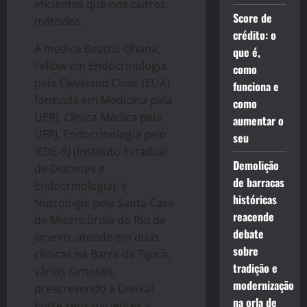
eficientes que nos outros
Score de
métodos.
crédito: o
A médica Beatriz Ohana,
que é,
Fellow em Endocrinologia
como
pela Cleveland Clinic (EUA),
funciona e
formada em Medicina pela
como
UERJ, Clínica Médica pela
aumentar o
UFRJ, Endocrinologia pelo
seu
IEDE-RJ (Instituto Estadual
Demolição
de Diabetes e
de barracas
Endocrinologia), e
históricas
Nutrologia pela Santa Casa
reacende
de Misericórdia do Rio de
debate
Janeiro, atende em duas
sobre
clínicas na Barra da Tijuca,
tradição e
vários famosos,
modernização
prescrevendo a Dietkal.
na orla de
Entre seus pacientes a