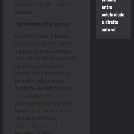
pacientes um livro com 50
entre
receitas.
celebridade
e direito
Recomendações gerais
autoral
De acordo com a Beatriz
Ohana, por ser um método
cientificamente validado,
com cálculo de duração de
fases de acordo com a
necessidade de perda de
peso de cada paciente,
avaliação de indicações e
contraindicações,
acompanhamento clínico-
laboratorial, necessidade
de suplementação
vitamínico-mineral , é
imprescindível o