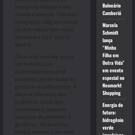
Balneário
humorista Fabiana Karla
Camboriú
chama a atenção: “Fabiana
emagreceu 10kg em menos
Marcela
de dois meses com muita
Schmidt
disciplina e foco” contra
lança
Beatriz.
“Minha
Filha em
De acordo com ela, este é
Outra Vida”
um método com
em evento
quantidade normal de
especial no
proteínas, porém baixa de
Neumarkt
gorduras e carboidratos. A
Shopping
dieta se diferencia das
polêmicas dietas que
Energia do
incentivam o consumo
futuro:
excessivo de proteínas e
hidrogênio
gorduras. “Os produtos
verde
Dietkal tendem a ser mais