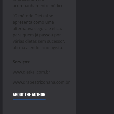
acompanhamento médico.
“O método Dietkal se
apresenta como uma
alternativa segura e eficaz
para quem já passou por
várias dietas sem sucesso”,
afirma a endocrinologista.
Serviços:
www.dietkal.com.br
www.drabeatrizohana.com.br
ABOUT THE AUTHOR