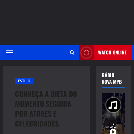
WATCH ONLINE
Primary
Menu
RÁDIO
NOVA MPB
ESTILO
CONHEÇA A DIETA DO
MOMENTO SEGUIDA
POR ATORES E
CELEBRIDADES