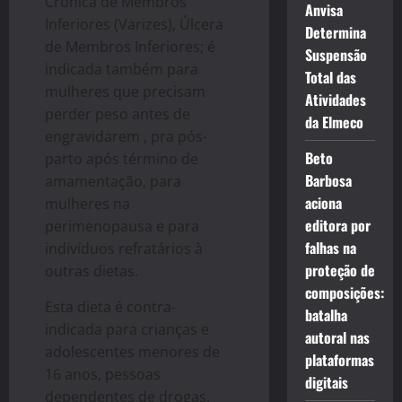
Crônica de Membros
Anvisa
Inferiores (Varizes), Úlcera
Determina
de Membros Inferiores; é
Suspensão
indicada também para
Total das
mulheres que precisam
Atividades
perder peso antes de
da Elmeco
engravidarem , pra pós-
Beto
parto após término de
Barbosa
amamentação, para
aciona
mulheres na
editora por
perimenopausa e para
falhas na
indivíduos refratários à
proteção de
outras dietas.
composições:
Esta dieta é contra-
batalha
indicada para crianças e
autoral nas
adolescentes menores de
plataformas
16 anos, pessoas
digitais
dependentes de drogas,