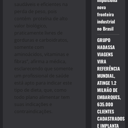
impulsiona
saudáveis e eficientes na
nova
perda de peso, pois
fronteira
contém proteína de alto
industrial
valor biológico,
no Brasil
praticamente livres de
GRUPO
gorduras e carboidratos,
HADASSA
somente com
VIAGENS
aminoácidos, vitaminas e
VIRA
fibras”, afirma a médica,
REFERÊNCIA
esclarecendo
que somente
MUNDIAL,
um profissional de saúde
ATINGE 1.2
está apto para indicar este
MILHÃO DE
tipo de dieta, que, como
EMBARQUES,
todo plano alimentar tem
635.000
suas indicações e
CLIENTES
contraindicações.
CADASTRADOS
E IMPLANTA