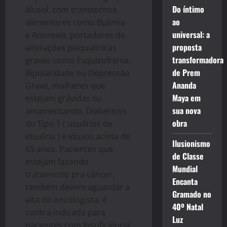
Do íntimo
álcool, com transtornos
ao
alimentares como Bulimia
universal: a
e Anorexia, portadores de
proposta
alterações psiquiátricas
transformadora
graves como Esquizofrenia,
de Prem
Bipolaridade ou Depressão
Ananda
Grave, mulheres que
Maya em
estejam grávidas ou
sua nova
amamentando, Diabéticos
obra
do Tipo 1 ( usuários de
insulina ) e idosos acima de
Ilusionismo
65 anos. Pacientes que
de Classe
estejam fazendo
Mundial
tratamento pra câncer,
Encanta
também devem aguardar a
Gramado no
alta do oncologista; é
40º Natal
contra-indicada para
Luz
pacientes com Insuficiência