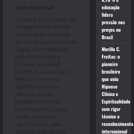
educação
Como funciona?
lidera
A DietKal é um método de
pressão nos
emagrecimento dividido
preços no
em seis fases. É baseada
Brasil
em sachês que, misturados
Murillo C.
à água, viram refeições,
Freitas: o
além de barrinhas e
pioneiro
biscoitos que já vêm
brasileiro
prontos pra consumo. O
que uniu
método consiste na
Hipnose
ingestão vitaminas,
Clínica e
mousses, pizzas,
Espiritualidade
brigadeiro de colher,
com rigor
hambúrgueres, crepes,
técnico e
sopas… e também
reconhecimento
iogurtes, bolos, pães,
internacional
omeletes e panquecas.