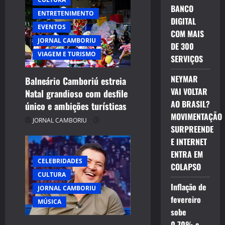
BANCO
g
ENTRETENIMENTO
DIGITAL
EVENTOS
a
COM MAIS
JORNAL CAMBORIU
DE 300
t
VIAGEM E TURISMO
SERVIÇOS
i
NEYMAR
Balneário Camboriú estreia
VAI VOLTAR
Natal grandioso com desfile
o
AO BRASIL?
único e ambições turísticas
n
MOVIMENTAÇÃO
JORNAL CAMBORIU
SURPREENDE
E INTERNET
ENTRA EM
CELEBRIDADES
COLAPSO
CULTURA
Inflação de
JORNAL CAMBORIU
fevereiro
MÚSICA
sobe
0,70% e