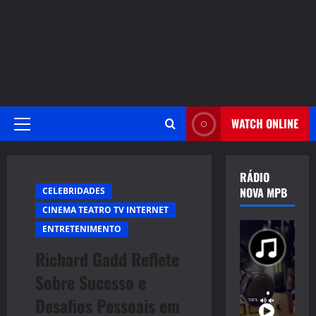
WATCH ONLINE
Primary
Menu
RÁDIO
NOVA MPB
CELEBRIDADES
CINEMA TEATRO TV INTERNET
ENTRETENIMENTO
Richard Gadd Reflete
Sobre Sucesso e
Desafios Pessoais em