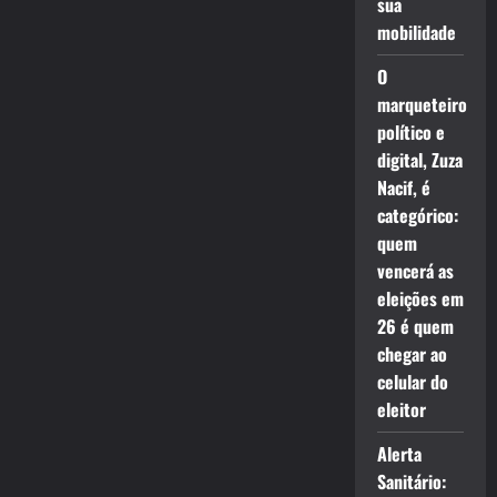
sua
mobilidade
O
marqueteiro
político e
digital, Zuza
Nacif, é
categórico:
quem
vencerá as
eleições em
26 é quem
chegar ao
celular do
eleitor
Alerta
Sanitário: