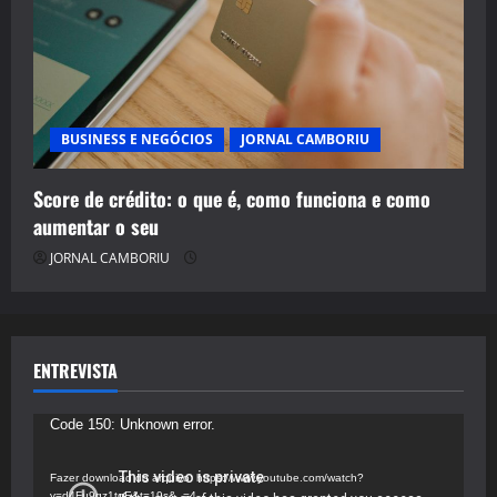
BUSINESS E NEGÓCIOS
JORNAL CAMBORIU
Score de crédito: o que é, como funciona e como
aumentar o seu
JORNAL CAMBORIU
ENTREVISTA
Tocador
Code 150: Unknown error.
de
vídeo
Fazer download do arquivo: https://www.youtube.com/watch?
v=d4Fu9gz1tqE&t=19s&_=4