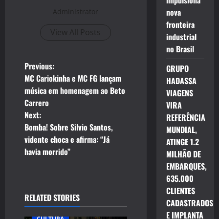
impulsiona
nova
Administrator
fronteira
View All Posts
industrial
no Brasil
P
Previous:
GRUPO
MC Cariokinha e MC FG lançam
HADASSA
o
música em homenagem ao Beto
VIAGENS
Carrero
VIRA
s
Next:
REFERÊNCIA
t
Bomba! Sobre Silvio Santos,
MUNDIAL,
vidente choca e afirma: “Já
ATINGE 1.2
n
havia morrido”
MILHÃO DE
EMBARQUES,
a
635.000
v
CLIENTES
RELATED STORIES
CADASTRADOS
i
E IMPLANTA
CULTURA