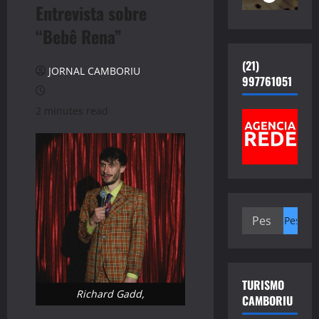
Entrevista sobre
“Bebê Rena”
(21)
JORNAL CAMBORIU
997761051
2 minutes read
Pesquisar
por:
TURISMO
Richard Gadd,
CAMBORIU