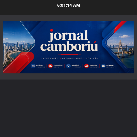
Skip
6:01:15 AM
to
content