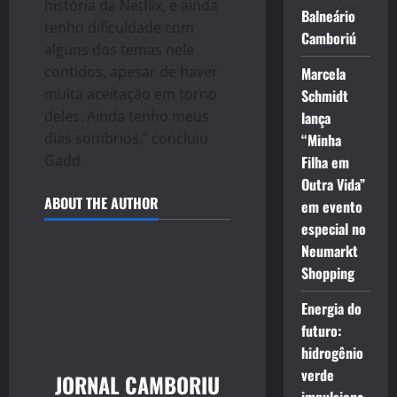
história da Netflix, e ainda
Balneário
tenho dificuldade com
Camboriú
alguns dos temas nele
contidos, apesar de haver
Marcela
muita aceitação em torno
Schmidt
deles. Ainda tenho meus
lança
dias sombrios,” concluiu
“Minha
Gadd.
Filha em
Outra Vida”
ABOUT THE AUTHOR
em evento
especial no
Neumarkt
Shopping
Energia do
futuro:
hidrogênio
verde
JORNAL CAMBORIU