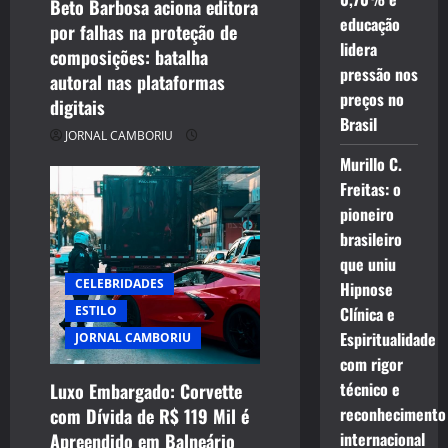
Beto Barbosa aciona editora
educação
por falhas na proteção de
lidera
composições: batalha
pressão nos
autoral nas plataformas
preços no
digitais
Brasil
JORNAL CAMBORIU
Murillo C.
Freitas: o
pioneiro
brasileiro
que uniu
CELEBRIDADES
Hipnose
Clínica e
ESTILO
Espiritualidade
JORNAL CAMBORIU
com rigor
técnico e
Luxo Embargado: Corvette
reconhecimento
com Dívida de R$ 119 Mil é
internacional
Apreendido em Balneário