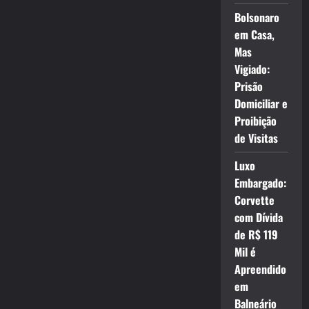
Bolsonaro
em Casa,
Mas
Vigiado:
Prisão
Domiciliar e
Proibição
de Visitas
Luxo
Embargado:
Corvette
com Dívida
de R$ 119
Mil é
Apreendido
em
Balneário