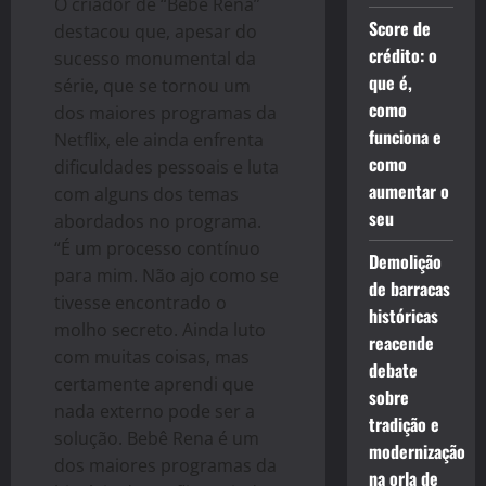
O criador de “Bebê Rena”
Score de
destacou que, apesar do
crédito: o
sucesso monumental da
que é,
série, que se tornou um
como
dos maiores programas da
funciona e
Netflix, ele ainda enfrenta
como
dificuldades pessoais e luta
aumentar o
com alguns dos temas
seu
abordados no programa.
“É um processo contínuo
Demolição
para mim. Não ajo como se
de barracas
tivesse encontrado o
históricas
molho secreto. Ainda luto
reacende
com muitas coisas, mas
debate
certamente aprendi que
sobre
nada externo pode ser a
tradição e
solução. Bebê Rena é um
modernização
dos maiores programas da
na orla de