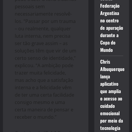
Federação
pessoais sem
Argentina
necessariamente resolvê-
no centro
los. “Passar por um trauma
de apuração
– ou realmente, qualquer
durante a
luta interna, nem precisa
Copa do
ser tão grave assim – as
Mundo
soluções têm que vir de um
certo senso de identidade,”
Chris
explicou. “A ambição pode
Albuquerque
trazer muita felicidade,
lança
mas acho que a satisfação
aplicativo
interna e a felicidade vêm
que amplia
de ter uma certa facilidade
o acesso ao
consigo mesmo e uma
cuidado
certa maneira de pensar e
emocional
receber o mundo.”
por meio da
tecnologia