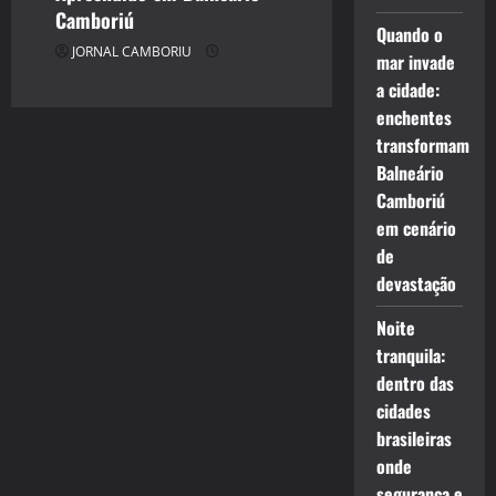
Camboriú
Quando o
JORNAL CAMBORIU
mar invade
a cidade:
enchentes
transformam
Balneário
Camboriú
em cenário
de
devastação
Noite
tranquila:
dentro das
cidades
brasileiras
onde
segurança e