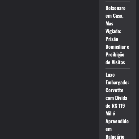
Bolsonaro
em Casa,
Mas
Vigiado:
Prisão
Domiciliar e
Proibição
de Visitas
Luxo
Embargado:
Corvette
com Dívida
de R$ 119
Mil é
Apreendido
em
Balneário