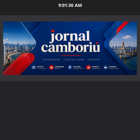
Skip
9:01:31 AM
to
content