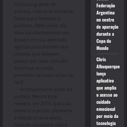
histórica grande de
Federação
acertos, mais precisamente
Argentina
feitos para famosos e
no centro
políticos. Além disso, ele
de apuração
abre constantemente um
durante a
espaço em sua apertada
Copa do
agenda para atender aos
Mundo
clientes que desejam
Chris
passar por uma consulta
Albuquerque
espiritual ou pelas
lança
previsões de suas cartas de
aplicativo
tarô.
que amplia
Acompanhante ávido da
o acesso ao
política, Mestre José
cuidado
revelou, em 2019, que Lula
emocional
deixaria a prisão, pleitearia
por meio da
a eleição e seria eleito,
tecnologia
levando vantagem sobre