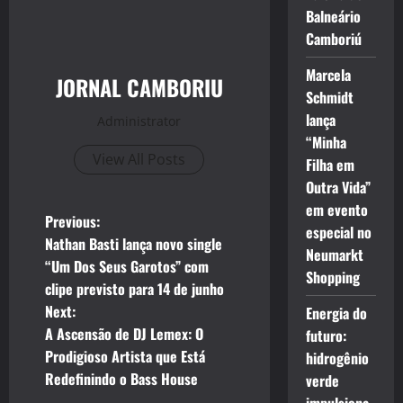
Balneário
Camboriú
Marcela
JORNAL CAMBORIU
Schmidt
lança
Administrator
“Minha
View All Posts
Filha em
Outra Vida”
em evento
P
Previous:
especial no
Nathan Basti lança novo single
Neumarkt
o
“Um Dos Seus Garotos” com
Shopping
clipe previsto para 14 de junho
s
Next:
Energia do
t
A Ascensão de DJ Lemex: O
futuro:
Prodigioso Artista que Está
hidrogênio
n
Redefinindo o Bass House
verde