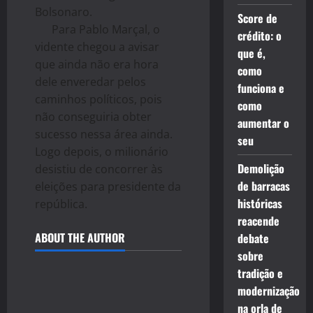
Bolsonaro.
Score de
Para Pablo Marçal, o
crédito: o
vidente chegou a avisar
que é,
que ainda não era hora
como
dele enveredar pelos
funciona e
caminhos políticos, pois
como
não conseguiria obter
aumentar o
sucesso nessa área ainda.
seu
Logo depois, o milionário
Demolição
desistiu de concorrer às
de barracas
eleições para presidente da
históricas
república.
reacende
ABOUT THE AUTHOR
debate
sobre
tradição e
modernização
na orla de