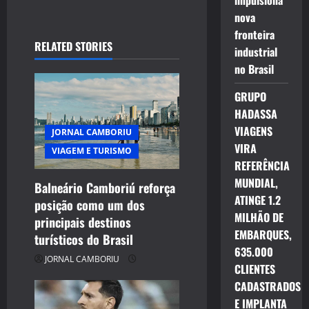
impulsiona
a
nova
v
fronteira
RELATED STORIES
industrial
i
no Brasil
g
GRUPO
HADASSA
a
VIAGENS
JORNAL CAMBORIU
t
VIRA
VIAGEM E TURISMO
REFERÊNCIA
i
MUNDIAL,
Balneário Camboriú reforça
ATINGE 1.2
posição como um dos
o
MILHÃO DE
principais destinos
EMBARQUES,
n
turísticos do Brasil
635.000
JORNAL CAMBORIU
CLIENTES
CADASTRADOS
E IMPLANTA