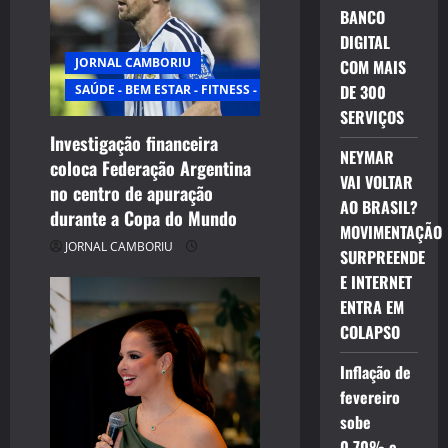
BANCO
DIGITAL
JORNAL CAMBORIU
COM MAIS
DE 300
SAÚDE - BEM ESTAR - FITNESS - ESPORTE
SERVIÇOS
Investigação financeira
NEYMAR
coloca Federação Argentina
VAI VOLTAR
no centro de apuração
AO BRASIL?
durante a Copa do Mundo
MOVIMENTAÇÃO
JORNAL CAMBORIU
SURPREENDE
E INTERNET
ENTRA EM
COLAPSO
Inflação de
fevereiro
sobe
0,70% e