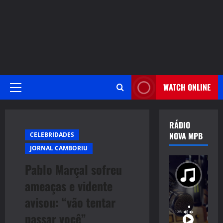
WATCH ONLINE
Primary
Menu
RÁDIO
NOVA MPB
CELEBRIDADES
JORNAL CAMBORIU
Pablo Marçal sofreu
ameaças e vidente
avisou: “vão tentar
passar você”