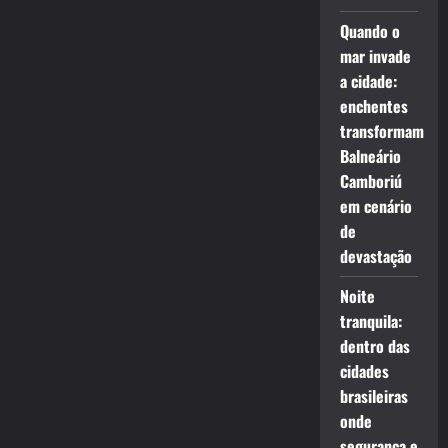
Quando o
mar invade
a cidade:
enchentes
transformam
Balneário
Camboriú
em cenário
de
devastação
Noite
tranquila:
dentro das
cidades
brasileiras
onde
segurança e