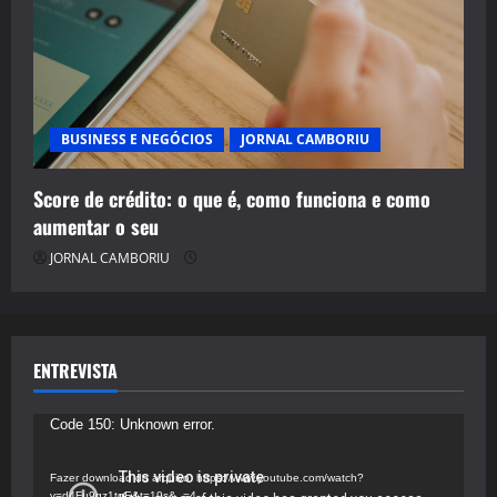
BUSINESS E NEGÓCIOS
JORNAL CAMBORIU
Score de crédito: o que é, como funciona e como
aumentar o seu
JORNAL CAMBORIU
ENTREVISTA
Tocador
Code 150: Unknown error.
de
vídeo
Fazer download do arquivo: https://www.youtube.com/watch?
v=d4Fu9gz1tqE&t=19s&_=4