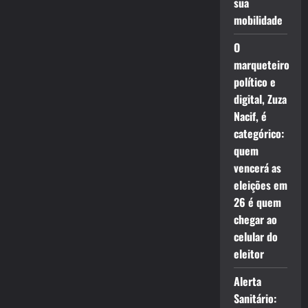
sua
mobilidade
O
marqueteiro
político e
digital, Zuza
Nacif, é
categórico:
quem
vencerá as
eleições em
26 é quem
chegar ao
celular do
eleitor
Alerta
Sanitário: