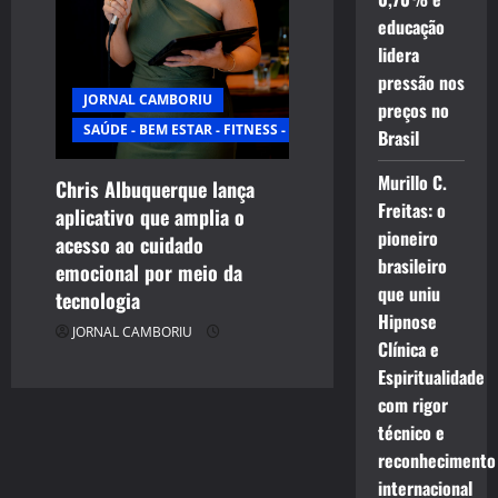
educação
lidera
pressão nos
JORNAL CAMBORIU
preços no
SAÚDE - BEM ESTAR - FITNESS - ESPORTE
Brasil
Murillo C.
Chris Albuquerque lança
Freitas: o
aplicativo que amplia o
pioneiro
acesso ao cuidado
brasileiro
emocional por meio da
que uniu
tecnologia
Hipnose
JORNAL CAMBORIU
Clínica e
Espiritualidade
com rigor
técnico e
reconhecimento
internacional