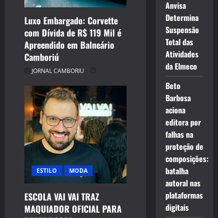
Anvisa
Determina
Luxo Embargado: Corvette
Suspensão
com Dívida de R$ 119 Mil é
Total das
Apreendido em Balneário
Atividades
Camboriú
da Elmeco
JORNAL CAMBORIU
Beto
Barbosa
aciona
editora por
falhas na
proteção de
composições:
batalha
ESTILO
MODA
autoral nas
plataformas
ESCOLA VAI VAI TRAZ
digitais
MAQUIADOR OFICIAL PARA