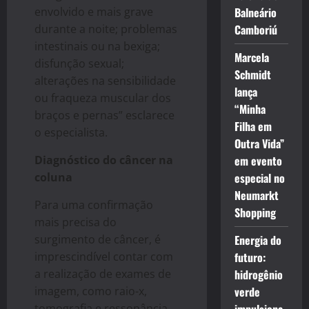
envolvido e mais grave
Balneário
durante a noite; problemas
Camboriú
intestinais ou na bexiga;
Marcela
disfunção sexual;
Schmidt
alterações na sensibilidade
lança
ou fraqueza muscular dos
“Minha
braços e pernas” esclarece
Filha em
o especialista.
Outra Vida”
Diagnóstico do câncer na
em evento
coluna
especial no
Neumarkt
Para uma confirmação
Shopping
mais precisa do
surgimento de câncer, é
Energia do
imprescindível contar com
futuro:
a realização de exames de
hidrogênio
imagem, como raio-x,
verde
tomografia e ressonância