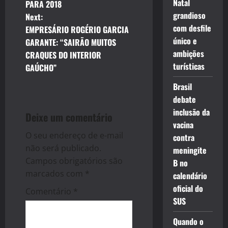
Natal
PARA 2018
s
grandioso
Next:
com desfile
t
EMPRESÁRIO ROGÉRIO GARCIA
único e
GARANTE: “SAIRÃO MUITOS
n
ambições
CRAQUES DO INTERIOR
turísticas
GAÚCHO”
a
Brasil
v
debate
inclusão da
i
Deixe um comentário
vacina
g
O seu endereço de e-mail
contra
não será publicado.
meningite
a
Campos obrigatórios são
B no
marcados com
*
calendário
t
oficial do
Comentário
*
i
SUS
o
Quando o