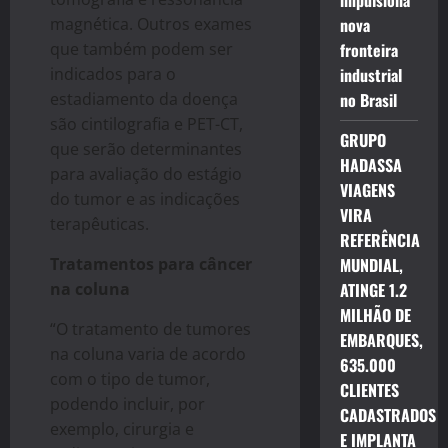
impulsiona
magnética. Outros exames
nova
que também podem ser
fronteira
indicados para o
industrial
estadiamento da doença
no Brasil
são cintilografia e PET-CT,
GRUPO
que serão determinantes
HADASSA
para avaliação do estágio
VIAGENS
do tumor e as indicações
VIRA
terapêuticas.
REFERÊNCIA
Tratamentos para câncer
MUNDIAL,
na coluna
ATINGE 1.2
MILHÃO DE
“O tratamento de tumores
EMBARQUES,
na coluna varia de acordo
635.000
com o tipo de tumor,
CLIENTES
podendo incluir, por
CADASTRADOS
exemplo, cirurgia e
E IMPLANTA