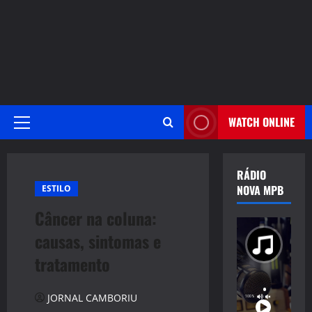
WATCH ONLINE
Primary
Menu
RÁDIO
NOVA MPB
ESTILO
Câncer na coluna:
causas, sintomas e
tratamento
JORNAL CAMBORIU