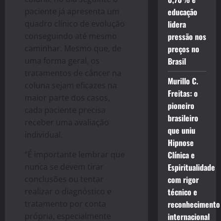
paciente já apresenta um
educação
quadro clínico de evolução
lidera
conseguindo até mesmo
pressão nos
caminhar. Mesmo que, de
preços no
uma forma geral, os
Brasil
tratamentos de câncer na
Murillo C.
coluna sejam eficazes na
Freitas: o
maior parte dos casos,
pioneiro
cada paciente precisa
brasileiro
receber uma avaliação
que uniu
individual.
Hipnose
“É importante lembrar que
Clínica e
nunca se devem tirar
Espiritualidade
conclusões ou tentar
com rigor
realizar o diagnóstico e
técnico e
tratamento por conta
reconhecimento
própria, especialmente
internacional