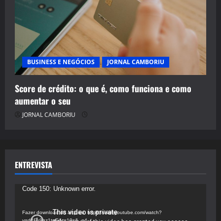
BUSINESS E NEGÓCIOS
JORNAL CAMBORIU
Score de crédito: o que é, como funciona e como
aumentar o seu
JORNAL CAMBORIU
ENTREVISTA
Tocador
Code 150: Unknown error.
de
vídeo
Fazer download do arquivo: https://www.youtube.com/watch?
v=d4Fu9gz1tqE&t=19s&_=4