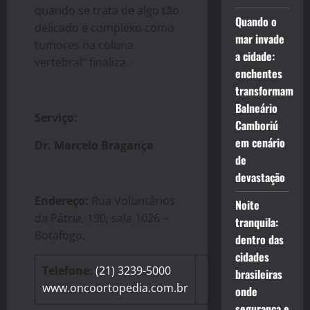
quando se trata de algo tão
Quando o
delicado e complexo como
mar invade
tumores na coluna
a cidade:
vertebral” finaliza.
enchentes
transformam
Balneário
Serviço:
Camboriú
em cenário
Dr. Marcelo Bragança
de
devastação
Endereço:
Rua Voluntários
Noite
da Pátria, 190, sala 1026 –
tranquila:
Botafogo.
dentro das
cidades
Telefone:
(21) 3239-5000
brasileiras
www.oncoortopedia.com.br
onde
segurança e