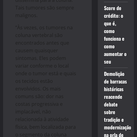
dissemina para a coluna.
Tais tumores são sempre
Score de
malignos.
crédito: o
que é,
“Às vezes, os tumores na
como
coluna vertebral são
funciona e
encontrados antes que
como
causem quaisquer
aumentar o
sintomas. Eles podem
seu
variar conforme o local
onde o tumor está e quais
Demolição
os tecidos estão
de barracas
envolvidos. Os mais
históricas
comuns são: dor nas
reacende
costas progressiva e
debate
implacável, não
sobre
relacionada à atividade
tradição e
física, bem localizada para
modernização
o segmento da coluna
na orla de