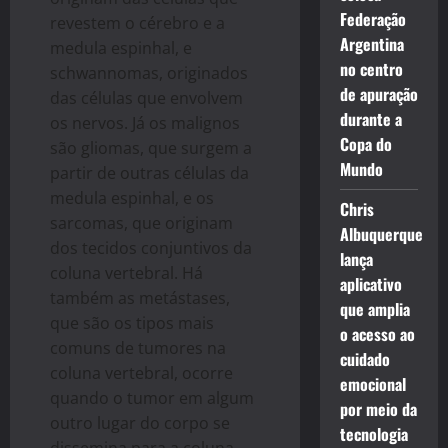
Federação
revestem o cérebro e a
Argentina
medula espinhal, e
no centro
schwannomas, originados
de apuração
das células que envolvem
durante a
os nervos. Já os malignos
Copa do
são gliomas, que surgem a
Mundo
partir de outras células da
medula espinhal, e os
Chris
sarcomas, que originam
Albuquerque
dos tecidos conjuntivos da
lança
coluna vertebral. Há
aplicativo
também as metástases,
que amplia
que são os tipos mais
o acesso ao
comuns de tumores na
cuidado
coluna vertebral, ocorre
emocional
quando o tumor em algum
por meio da
outro lugar do corpo se
tecnologia