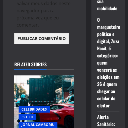
sua
Salvar meus dados neste
mobilidade
navegador para a
próxima vez que eu
O
comentar.
marqueteiro
político e
digital, Zuza
Nacif, é
categórico:
quem
RELATED STORIES
vencerá as
eleições em
26 é quem
chegar ao
celular do
eleitor
CELEBRIDADES
Alerta
ESTILO
Sanitário:
JORNAL CAMBORIU