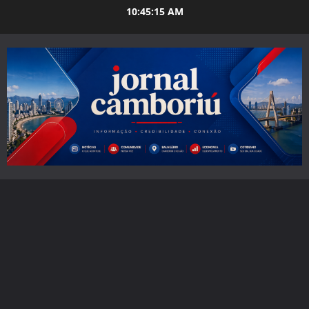
Skip
10:45:17 AM
to
content