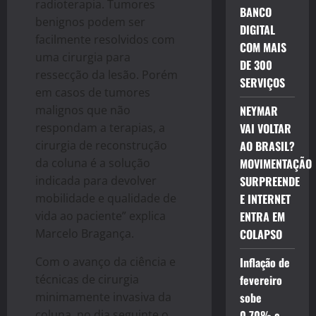
radioterapia. Tumores
BANCO
benignos podem ser
DIGITAL
facilmente resolvidos com
COM MAIS
uma cirurgia para
DE 300
ressecção da lesão. Porém
SERVIÇOS
em casos de tumores
malignos que não
NEYMAR
respondam a terapias, a
VAI VOLTAR
cirurgia de reconstrução
AO BRASIL?
da coluna é a solução
MOVIMENTAÇÃO
indicada para devolver
SURPREENDE
mobilidade e qualidade de
E INTERNET
vida ao paciente” explica
ENTRA EM
Marcelo Bragança.
COLAPSO
Com o avanço da ciência e
Inflação de
técnicas de cirurgia
fevereiro
minimamente invasiva da
sobe
coluna, no dia seguinte o
0,70% e