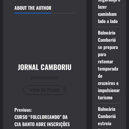
lazer
ABOUT THE AUTHOR
caminham
lado a lado
Balneário
Camboriú
se prepara
para
retomar
JORNAL CAMBORIU
temporada
de
Administrator
cruzeiros e
View All Posts
impulsionar
turismo
P
Balneário
Previous:
Camboriú
CURSO “FOLCLOREANDO” DA
o
estreia
CIA BANTO ABRE INSCRIÇÕES