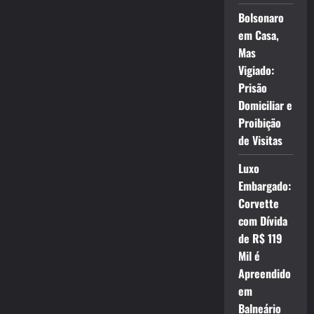
Bolsonaro
em Casa,
Mas
Vigiado:
Prisão
Domiciliar e
Proibição
de Visitas
Luxo
Embargado:
Corvette
com Dívida
de R$ 119
Mil é
Apreendido
em
Balneário