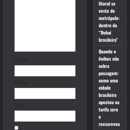
litoral se
n
veste de
metrópole:
dentro da
“Dubai
brasileira”
Quando o
ônibus não
Nome
cobra
passagem:
como uma
E-mail
cidade
brasileira
apostou na
Site
tarifa zero
e
reescreveu