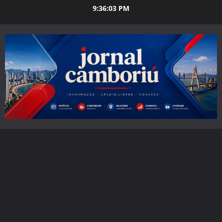
Skip
9:36:04 PM
to
content