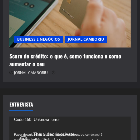
BUSINESS E NEGÓCIOS
JORNAL CAMBORIU
Score de crédito: o que é, como funciona e como
aumentar o seu
JORNAL CAMBORIU
ENTREVISTA
Tocador
Code 150: Unknown error.
de
vídeo
Fazer download do arquivo: https://www.youtube.com/watch?
v=d4Fu9gz1tqE&t=19s&_=4