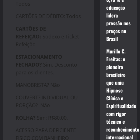
Todos
educação
lidera
CARTÕES DE DÉBITO: Todos
pressão nos
CARTÕES DE
preços no
REFEIÇÃO:
Sodexo e Ticket
Brasil
Refeição
Murillo C.
ESTACIONAMENTO
Freitas: o
FECHADO?
Sim. Desconto
pioneiro
para os clientes.
brasileiro
que uniu
MANOBRISTA? Não
Hipnose
COUVERT? INDIVIDUAL OU
Clínica e
PORÇÃO? Não
Espiritualidade
com rigor
ROLHA?
Sim; R$80,00.
técnico e
reconhecimento
ACESSO PARA DEFICIENTE
internacional
FÍSICO COM BANHEIRO