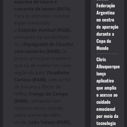
espuma de couve e
Federação
crocante de bacon (R$14)
.
Argentina
Para as entradas, comece
no centro
experimentando
de apuração
o
Salpicão Vertical (R$38)
,
durante a
com peito de boi desfiado,
Copa do
ou o
Espaguetti de Chuchu
Mundo
com camarão (R$48).
Os
pratos principais trazem o
Chris
que há de melhor em cada
Albuquerque
região do país:
Picadinho
lança
Carioca (R$48)
, com arroz
aplicativo
de banana e flocos de
que amplia
milho;
Frango do Campo
o acesso ao
(R$60)
, recheado com
cuidado
taioba e ricota, servido
emocional
sobre creme de milho
por meio da
verde;
Leão Veloso (R$80)
,
tecnologia