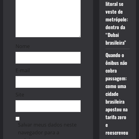
litoral se
veste de
metrópole:
dentro da
“Dubai
brasileira”
Nome
Quando o
ônibus não
cobra
E-mail
passagem:
como uma
cidade
Site
brasileira
apostou na
tarifa zero
e
Salvar meus dados neste
reescreveu
navegador para a