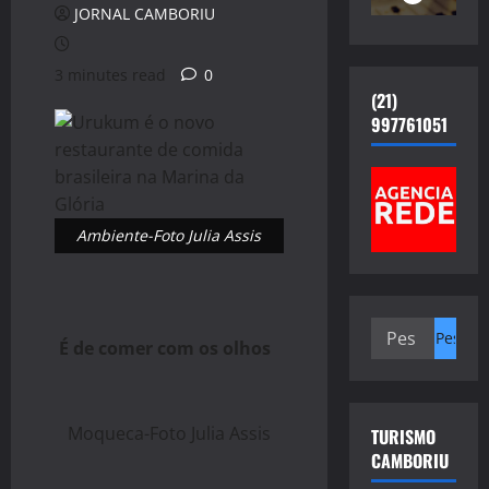
JORNAL CAMBORIU
3 minutes read
0
(21)
997761051
Ambiente-Foto Julia Assis
Pesquisar
É de comer com os olhos
por:
Moqueca-Foto Julia Assis
TURISMO
CAMBORIU