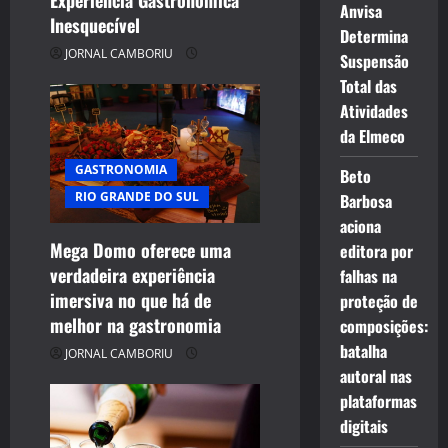
Anvisa
Inesquecível
Determina
JORNAL CAMBORIU
Suspensão
Total das
Atividades
da Elmeco
GASTRONOMIA
Beto
RIO GRANDE DO SUL
Barbosa
aciona
Mega Domo oferece uma
editora por
verdadeira experiência
falhas na
imersiva no que há de
proteção de
melhor na gastronomia
composições:
batalha
JORNAL CAMBORIU
autoral nas
plataformas
digitais