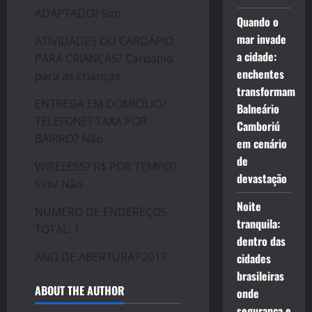
ADAPTADO? Sim
Quando o
mar invade
ATIVIDADES OU CARDÁPIO
a cidade:
PARA CRIANÇAS? Cardápio
enchentes
para as crianças
transformam
ENTREGA EM DOMICÍLIO?
Balneário
TELEFONE? TAXA POR
Camboriú
BAIRRO? Não
em cenário
de
WIRELESS? R$ POR TEMPO?
devastação
Sim/ Não
Noite
NÚMERO DE ENDEREÇOS
tranquila:
TOTAL: 1
dentro das
ANO DE ABERTURA? 2017
cidades
brasileiras
ABOUT THE AUTHOR
onde
segurança e