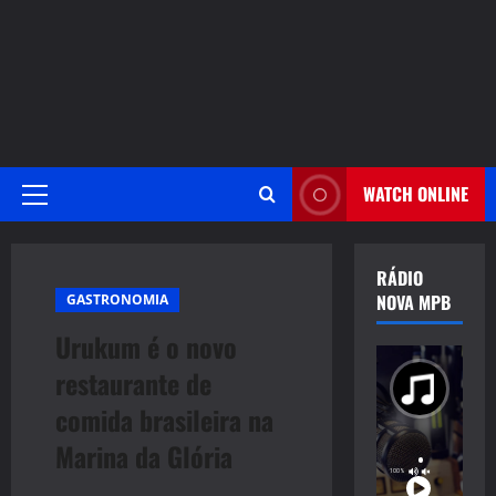
WATCH ONLINE
Primary
Menu
RÁDIO
NOVA MPB
GASTRONOMIA
Urukum é o novo
restaurante de
comida brasileira na
Marina da Glória