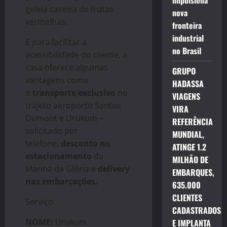
impulsiona
geleia caseira de frutas
nova
vermelhas.
fronteira
industrial
E para facilitar a
no Brasil
acessibilidade do cliente, a
casa oferece algumas
GRUPO
vantagens como
HADASSA
o
transporte exclusivo
no
VIAGENS
trajeto aeroporto Santos
VIRA
Dumont e Urukum –
REFERÊNCIA
solicitado por
MUNDIAL,
telefone,
desconto no
ATINGE 1.2
estacionamento
da
MILHÃO DE
Marina da Glória e
delivery
EMBARQUES,
nas embarcações.
635.000
CLIENTES
Serviço
CADASTRADOS
NOME:
Urukum
E IMPLANTA