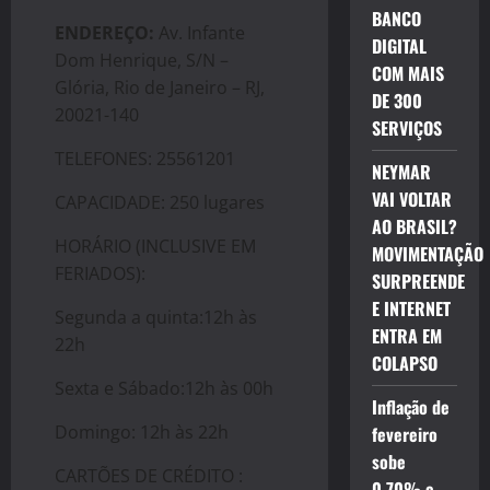
BANCO
ENDEREÇO:
Av. Infante
DIGITAL
Dom Henrique, S/N –
COM MAIS
Glória, Rio de Janeiro – RJ,
DE 300
20021-140
SERVIÇOS
TELEFONES: 25561201
NEYMAR
VAI VOLTAR
CAPACIDADE: 250 lugares
AO BRASIL?
HORÁRIO (INCLUSIVE EM
MOVIMENTAÇÃO
FERIADOS):
SURPREENDE
E INTERNET
Segunda a quinta:12h às
ENTRA EM
22h
COLAPSO
Sexta e Sábado:12h às 00h
Inflação de
Domingo: 12h às 22h
fevereiro
sobe
CARTÕES DE CRÉDITO :
0,70% e