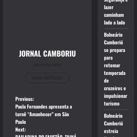
lazer
caminham
lado a lado
Balneário
Camboriú
se prepara
JORNAL CAMBORIU
para
retomar
Administrator
temporada
View All Posts
de
cruzeiros e
impulsionar
P
Previous:
turismo
Paula Fernandes apresenta a
o
turnê “Amanhecer” em São
Balneário
Paulo
Camboriú
s
Next:
estreia
BAILARINA DO FAUSTÃO, TAINÁ