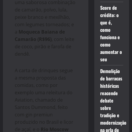
uma saborosa combinação
Score de
de camarão, polvo, lula,
crédito: o
peixe branco e mexilhão,
que é,
com legumes torneados; e
como
a
Moqueca Baiana de
funciona e
Camarão (R$96)
, com leite
como
de coco, pirão e farofa de
aumentar o
dendê.
seu
A carta de drinques segue
Demolição
a mesma proposta das
de barracas
comidas, como por
históricas
exemplo uma releitura do
reacende
Aviation, chamado de
debate
Santos Dummond, feito
sobre
com gin premiun
tradição e
produzido no Brasil e licor
modernização
de açaí, e o
Rio Moscow
na orla de