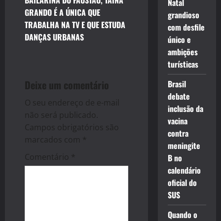
t
Natal
GRANDO É A ÚNICA QUE
grandioso
n
TRABALHA NA TV E QUE ESTUDA
com desfile
DANÇAS URBANAS
único e
a
ambições
v
turísticas
i
Deixe um comentário
Brasil
debate
g
O seu endereço de e-mail
inclusão da
não será publicado.
vacina
a
Campos obrigatórios são
contra
marcados com
*
t
meningite
Comentário
*
B no
i
calendário
oficial do
o
SUS
n
Quando o