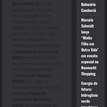
Mule (R$34)
, feito com
Balneário
Absolut açaí, sucos de
Camboriú
limão e gengibre com
Marcela
hortelã e espuma de
Schmidt
gengibre no topo, servido
lança
na caneca de cobre. Para
“Minha
fechar a experiência, o
Filha em
cliente pode escolher entre
Outra Vida”
o
Rocambole de Churros
em evento
(R$20)
, enrolado no doce
especial no
de leite e servido com calda
Neumarkt
de chocolate derretido,
Shopping
o
Sorvete de Tapioca
(R$20)
com calda de
Energia do
maracujá e farofa doce, e a
futuro:
deliciosa
Dupla de
hidrogênio
Cocadinha de Panela
verde
(R$24)
, acompanhada de