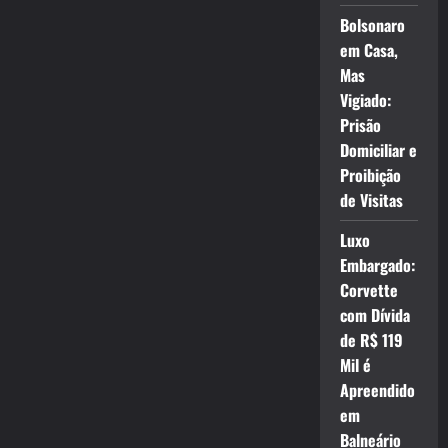
Bolsonaro
em Casa,
Mas
Vigiado:
Prisão
Domiciliar e
Proibição
de Visitas
Luxo
Embargado:
Corvette
com Dívida
de R$ 119
Mil é
Apreendido
em
Balneário