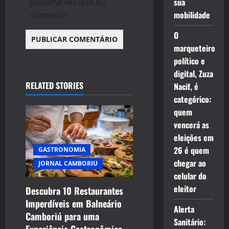
sua
próxima vez que eu
mobilidade
comentar.
O
marqueteiro
político e
digital, Zuza
RELATED STORIES
Nacif, é
categórico:
quem
vencerá as
eleições em
26 é quem
GASTRONOMIA
chegar ao
JORNAL CAMBORIU
celular do
eleitor
Descubra 10 Restaurantes
Imperdíveis em Balneário
Alerta
Camboriú para uma
Sanitário:
Experiência Gastronômica