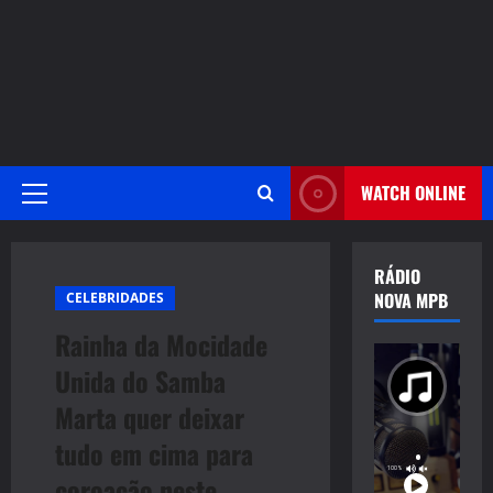
WATCH ONLINE
Primary
Menu
RÁDIO
NOVA MPB
CELEBRIDADES
Rainha da Mocidade
Unida do Samba
Marta quer deixar
tudo em cima para
coroação neste