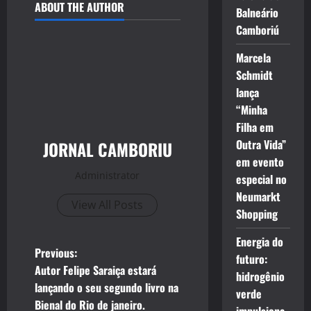
ABOUT THE AUTHOR
Balneário
Camboriú
Marcela
Schmidt
lança
“Minha
Filha em
Outra Vida”
JORNAL CAMBORIU
em evento
Administrator
especial no
Neumarkt
View All Posts
Shopping
Energia do
P
Previous:
futuro:
Autor Felipe Saraiça estará
hidrogênio
o
lançando o seu segundo livro na
verde
Bienal do Rio de janeiro.