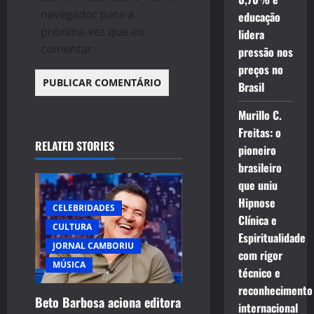
navegador para a
educação
próxima vez que eu
lidera
comentar.
pressão nos
preços no
Brasil
Murillo C.
Freitas: o
RELATED STORIES
pioneiro
brasileiro
que uniu
Hipnose
CELEBRIDADES
Clínica e
CULTURA
Espiritualidade
JORNAL CAMBORIU
com rigor
MÚSICA
técnico e
reconhecimento
Beto Barbosa aciona editora
internacional