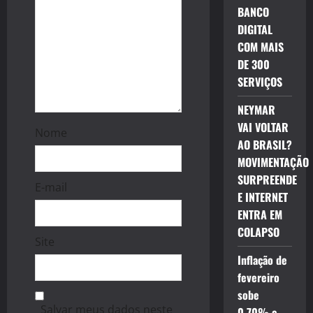
n
BANCO
DIGITAL
COM MAIS
DE 300
SERVIÇOS
NEYMAR
VAI VOLTAR
Nome
AO BRASIL?
MOVIMENTAÇÃO
SURPREENDE
E-mail
E INTERNET
ENTRA EM
COLAPSO
Site
Inflação de
fevereiro
sobe
Salvar meus dados neste
0,70% e