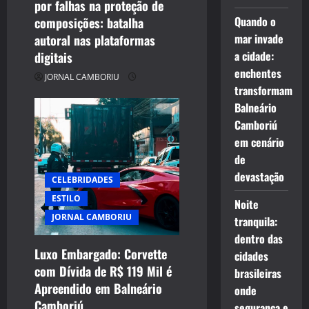
por falhas na proteção de
Quando o
composições: batalha
mar invade
autoral nas plataformas
a cidade:
digitais
enchentes
JORNAL CAMBORIU
transformam
Balneário
Camboriú
em cenário
de
devastação
CELEBRIDADES
ESTILO
Noite
JORNAL CAMBORIU
tranquila:
dentro das
Luxo Embargado: Corvette
cidades
com Dívida de R$ 119 Mil é
brasileiras
CELEBRIDADES
Apreendido em Balneário
onde
CINEMA TEATRO TV INTERNET
Camboriú
segurança e