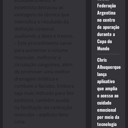
estabelecimento. A
Federação
esteticista destacou as
Argentina
vantagens da técnica que
no centro
intensifica o resultado da
de apuração
definição corporal,
durante a
auxiliando a dieta e treinos.
Copa do
– Este procedimento serve
Mundo
para aumentar o volume
muscular, melhorar a
Chris
circulação sanguínea, além
Albuquerque
de promover uma melhor
lança
drenagem linfática e
aplicativo
combate à flacidez. Embora
que amplia
seja mais indicado para fins
o acesso ao
estéticos, também auxilia
cuidado
na facilitação da contração
emocional
muscular – explicou Nina
por meio da
Lima.
tecnologia