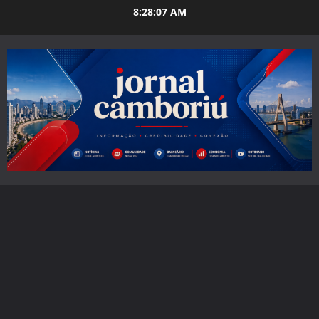
Skip
8:28:09 AM
to
content