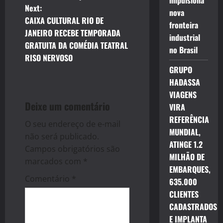
s
impulsiona
Next:
nova
t
CAIXA CULTURAL RIO DE
fronteira
JANEIRO RECEBE TEMPORADA
industrial
n
GRATUITA DA COMÉDIA TEATRAL
no Brasil
RISO NERVOSO
a
GRUPO
v
HADASSA
VIAGENS
i
Deixe um comentário
VIRA
REFERÊNCIA
g
O seu endereço de e-mail
MUNDIAL,
não será publicado.
ATINGE 1.2
a
Campos obrigatórios são
MILHÃO DE
marcados com
*
t
EMBARQUES,
Comentário
*
635.000
i
CLIENTES
CADASTRADOS
o
E IMPLANTA