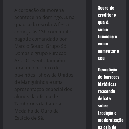
Score de
A coroação da morena
crédito: o
acontece no domingo, 3, na
que é,
quadra da escola. A festa
como
começa às 13h com muito
funciona e
pagode comandado por
como
Márcio Souto, Grupo Só
aumentar o
Damas e grupo Furacão
seu
Azul. O evento também
terá um encontro de
Demolição
pavilhões , show da Unidos
de barracas
de Manguinhos e uma
históricas
apresentação especial dos
reacende
alunos da oficina de
debate
Tamborins da bateria
sobre
Medalha de Ouro da
tradição e
Estácio de Sá.
modernização
na orla de