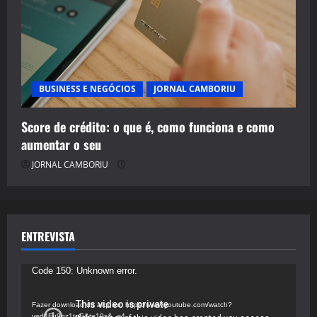
BUSINESS E NEGÓCIOS
JORNAL CAMBORIU
Score de crédito: o que é, como funciona e como
aumentar o seu
JORNAL CAMBORIU
ENTREVISTA
Tocador
Code 150: Unknown error.
de
vídeo
Fazer download do arquivo: https://www.youtube.com/watch?
v=d4Fu9gz1tqE&t=19s&_=4