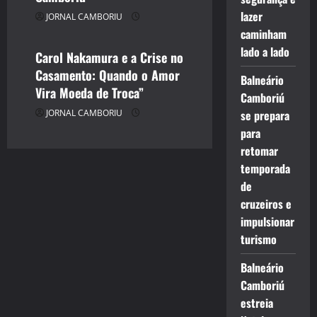
ENTRETENIMENTO
lazer
JORNAL CAMBORIU
JORNAL CAMBORIU
caminham
lado a lado
Carol Nakamura e a Crise no
Casamento: Quando o Amor
Balneário
Vira Moeda de Troca”
Camboriú
JORNAL CAMBORIU
se prepara
para
retomar
temporada
de
cruzeiros e
impulsionar
turismo
Balneário
Camboriú
estreia