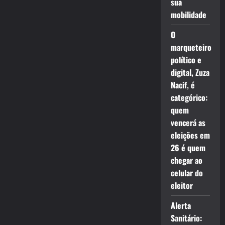
sua
mobilidade
O
marqueteiro
político e
digital, Zuza
Nacif, é
categórico:
quem
vencerá as
eleições em
26 é quem
chegar ao
celular do
eleitor
Alerta
Sanitário: