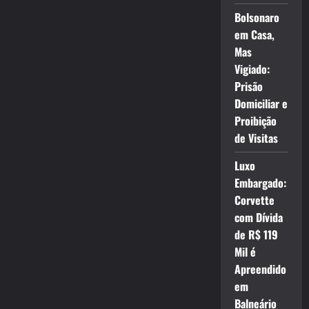
Bolsonaro
em Casa,
Mas
Vigiado:
Prisão
Domiciliar e
Proibição
de Visitas
Luxo
Embargado:
Corvette
com Dívida
de R$ 119
Mil é
Apreendido
em
Balneário