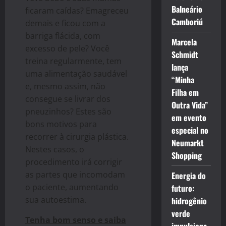
Balneário
ficaram caídas? Emagreceu
Camboriú
demais e ficou com a
barriga flácida, com
Marcela
excesso de pele? Você
Schmidt
treina regularmente, tem
lança
uma alimentação saudável
“Minha
e, mesmo assim, não
Filha em
consegue se livrar dos
Outra Vida”
pneuzinhos? Estes são
em evento
bons motivos para
especial no
recorrer à cirurgia plástica.
Neumarkt
Nestes casos, o
Shopping
procedimento irá corrigir
as partes que incomodam
Energia do
o paciente, aumentando
futuro:
sua autoestima.
hidrogênio
verde
Tenha bom senso e saiba