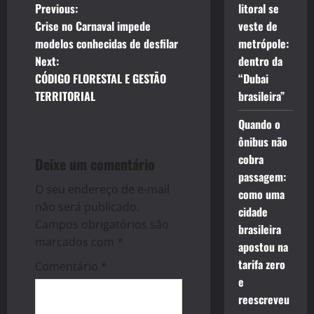
P
Previous:
litoral se
Crise no Carnaval impede
veste de
o
modelos conhecidas de desfilar
metrópole:
Next:
dentro da
s
CÓDIGO FLORESTAL E GESTÃO
“Dubai
t
TERRITORIAL
brasileira”
n
Quando o
ônibus não
a
cobra
Deixe um comentário
passagem:
v
O seu endereço de e-mail
como uma
não será publicado.
cidade
i
Campos obrigatórios são
brasileira
g
marcados com
*
apostou na
tarifa zero
Comentário
*
a
e
reescreveu
t