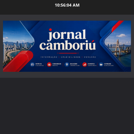
Skip
10:56:06 AM
to
content