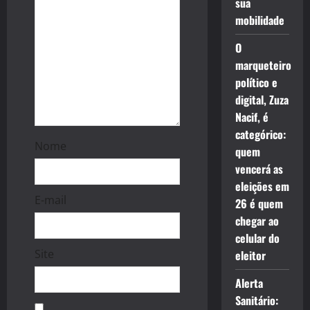
sua
i
mobilidade
o
O
marqueteiro
n
político e
digital, Zuza
Nacif, é
categórico:
Nome
quem
vencerá as
eleições em
E-mail
26 é quem
chegar ao
celular do
Site
eleitor
Alerta
Sanitário: