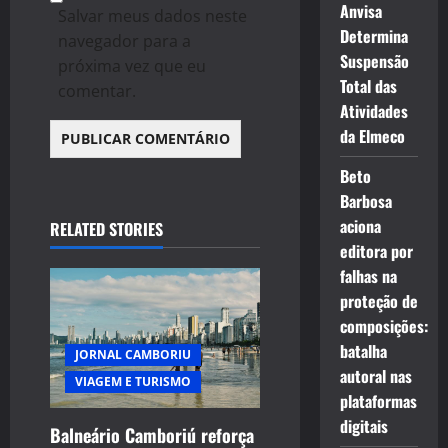
Anvisa
Salvar meus dados neste
Determina
navegador para a
Suspensão
próxima vez que eu
Total das
comentar.
Atividades
da Elmeco
Beto
Barbosa
aciona
RELATED STORIES
editora por
falhas na
proteção de
composições:
batalha
JORNAL CAMBORIU
autoral nas
VIAGEM E TURISMO
plataformas
digitais
Balneário Camboriú reforça