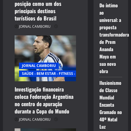
posição como um dos
Do íntimo
principais destinos
ao
turísticos do Brasil
universal: a
proposta
JORNAL CAMBORIU
transformadora
de Prem
Ananda
Maya em
sua nova
JORNAL CAMBORIU
obra
SAÚDE - BEM ESTAR - FITNESS - ESPORTE
Ilusionismo
Investigação financeira
de Classe
coloca Federação Argentina
Mundial
no centro de apuração
Encanta
durante a Copa do Mundo
Gramado no
40º Natal
JORNAL CAMBORIU
Luz