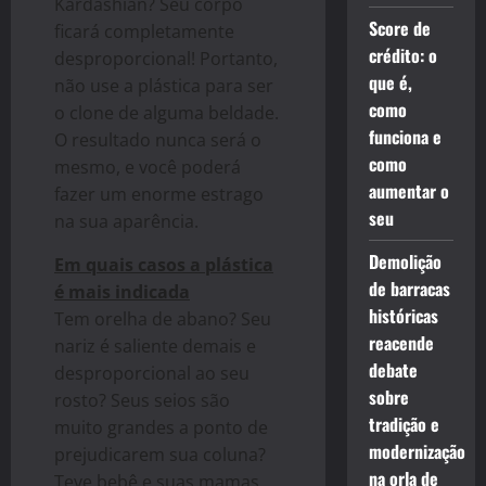
Kardashian? Seu corpo
Score de
ficará completamente
crédito: o
desproporcional! Portanto,
que é,
não use a plástica para ser
como
o clone de alguma beldade.
funciona e
O resultado nunca será o
como
mesmo, e você poderá
aumentar o
fazer um enorme estrago
seu
na sua aparência.
Demolição
Em quais casos a plástica
de barracas
é mais indicada
históricas
Tem orelha de abano? Seu
reacende
nariz é saliente demais e
debate
desproporcional ao seu
sobre
rosto? Seus seios são
tradição e
muito grandes a ponto de
modernização
prejudicarem sua coluna?
na orla de
Teve bebê e suas mamas