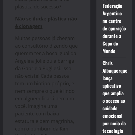
Federação
plástica de sucesso?
Argentina
Não se iluda: plástica não
no centro
é clonagem
de apuração
durante a
Muitas pessoas já chegam
Copa do
ao consultório dizendo que
Mundo
querem ter a boca igual da
Angelina Jolie ou a barriga
Chris
da Gabriela Pugliesi. Isso
Albuquerque
não existe! Cada pessoa
lança
tem um biotipo próprio, e
aplicativo
nem sempre o que é lindo
que amplia
em alguém ficará bem em
o acesso ao
você. Imagina uma
cuidado
paciente com baixa
emocional
estatura e bem magrinha,
por meio da
com o bumbum da Kim
tecnologia