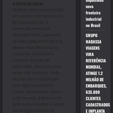
impulsiona
a hora de parar
nova
Realizar uma lipoaspiração
fronteira
em partes com excesso de
industrial
gordura que não é
no Brasil
eliminada nem com
atividade física, aumentar
GRUPO
os seios pequenos para te
HADASSA
deixar mais feminina ou
VIAGENS
implantar botox para
VIRA
suavizar marcas de
REFERÊNCIA
expressão. Desejos como
MUNDIAL,
esses são normais. Todo
ATINGE 1.2
mundo tem insatisfação
MILHÃO DE
com alguma parte do
EMBARQUES,
corpo. No entanto, como
635.000
tudo na vida, é preciso ter
CLIENTES
bom senso e saber o limite
CADASTRADOS
da cirurgia plástica. Já
E IMPLANTA