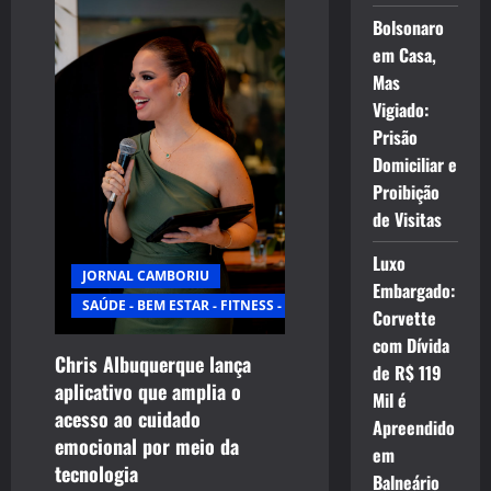
Bolsonaro
em Casa,
Mas
Vigiado:
Prisão
Domiciliar e
Proibição
de Visitas
Luxo
JORNAL CAMBORIU
Embargado:
SAÚDE - BEM ESTAR - FITNESS - ESPORTE
Corvette
com Dívida
Chris Albuquerque lança
de R$ 119
aplicativo que amplia o
Mil é
acesso ao cuidado
Apreendido
emocional por meio da
em
tecnologia
Balneário