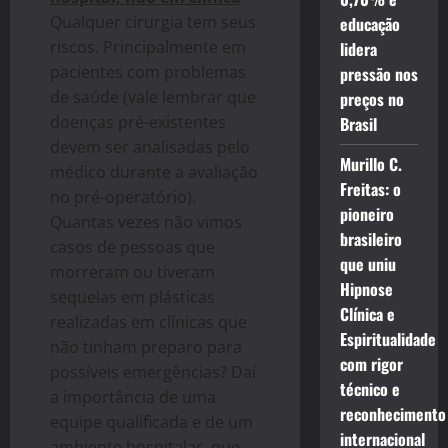
Qualquer cirurgia tem seus
educação
riscos. Principalmente em
lidera
pacientes com problemas
pressão nos
de saúde (vale lembrar que
preços no
doenças pré-existentes
Brasil
devem ser analisadas pelo
Murillo C.
médico durante a avaliação
Freitas: o
no pré-operatório).
pioneiro
Quantas vezes não vimos
brasileiro
casos de pessoas que
que uniu
morreram ou tiveram
Hipnose
sequelas em plásticas
Clínica e
realizadas em clínicas que
Espiritualidade
não tinham preparo para
com rigor
possíveis emergências? Daí
técnico e
a importância de uma
reconhecimento
equipe qualificada e de um
internacional
ambiente hospitalar, que