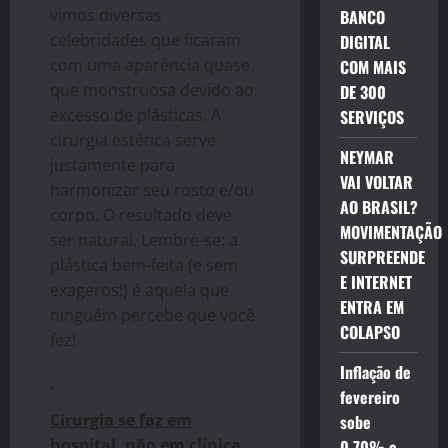
vimos diversas
BANCO
celebridades que ficaram
DIGITAL
com uma aparência quase
COM MAIS
que monstruosa devido ao
DE 300
excesso de plásticas. A
SERVIÇOS
cirurgia estética serve
NEYMAR
justamente para
VAI VOLTAR
harmonizar seu rosto e/ou
AO BRASIL?
corpo. O resultado deve
MOVIMENTAÇÃO
ser natural. Lembre-se: a
SURPREENDE
plástica bem-feita (e sem
E INTERNET
exageros!) é aquela que
ENTRA EM
ninguém percebe que você
COLAPSO
fez!
Inflação de
fevereiro
Cirurgia se faz em
sobe
hospital, não em clínica
0,70% e