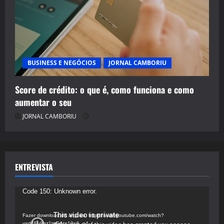
BUSINESS E NEGÓCIOS
JORNAL CAMBORIU
Score de crédito: o que é, como funciona e como
aumentar o seu
JORNAL CAMBORIU
ENTREVISTA
Tocador
Code 150: Unknown error.
de
vídeo
Fazer download do arquivo: https://www.youtube.com/watch?
v=d4Fu9gz1tqE&t=19s&_=4