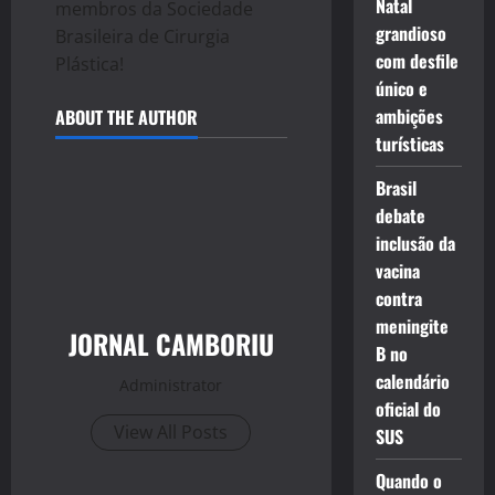
Natal
membros da Sociedade
grandioso
Brasileira de Cirurgia
com desfile
Plástica!
único e
ambições
ABOUT THE AUTHOR
turísticas
Brasil
debate
inclusão da
vacina
contra
meningite
JORNAL CAMBORIU
B no
calendário
Administrator
oficial do
View All Posts
SUS
Quando o