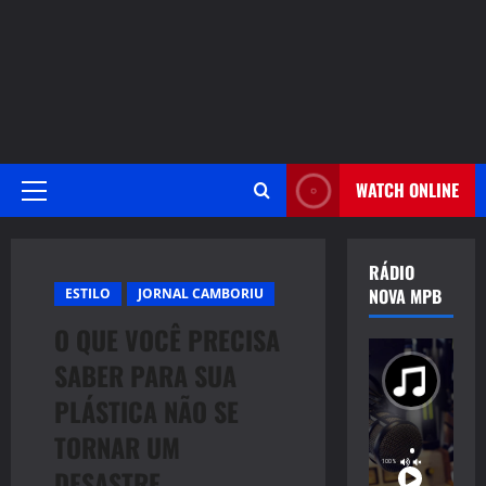
WATCH ONLINE
Primary
Menu
RÁDIO
NOVA MPB
ESTILO
JORNAL CAMBORIU
O QUE VOCÊ PRECISA
SABER PARA SUA
PLÁSTICA NÃO SE
TORNAR UM
DESASTRE