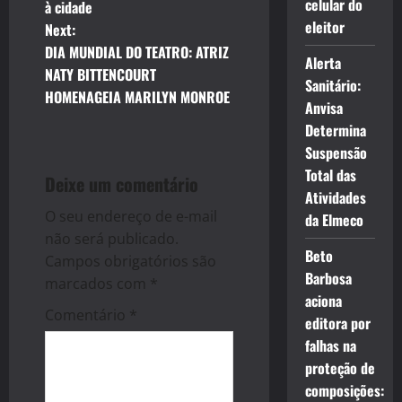
o
celular do
à cidade
eleitor
Next:
s
DIA MUNDIAL DO TEATRO: ATRIZ
Alerta
t
NATY BITTENCOURT
Sanitário:
HOMENAGEIA MARILYN MONROE
Anvisa
n
Determina
a
Suspensão
Total das
Deixe um comentário
v
Atividades
O seu endereço de e-mail
da Elmeco
i
não será publicado.
Beto
g
Campos obrigatórios são
Barbosa
marcados com
*
a
aciona
Comentário
*
editora por
t
falhas na
proteção de
i
composições: