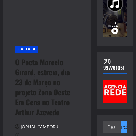
CULTURA
O Poeta Marcelo
(21)
997761051
Girard, estreia, dia
23 de Março no
projeto Zona Oeste
Em Cena no Teatro
Arthur Azevedo
Pesquisar
JORNAL CAMBORIU
por: