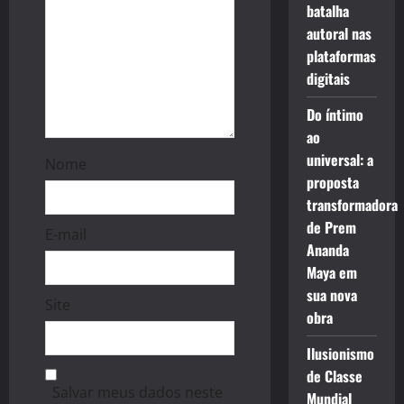
o
batalha
autoral nas
n
plataformas
digitais
Do íntimo
ao
universal: a
Nome
proposta
transformadora
de Prem
E-mail
Ananda
Maya em
sua nova
Site
obra
Ilusionismo
de Classe
Salvar meus dados neste
Mundial