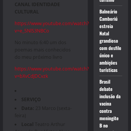
CANAL IDENTIDADE
Balneário
CULTURAL
Camboriú
https://www.youtube.com/watch?
estreia
v=e_5NlS3NBCo
Natal
grandioso
No minuto 6:40 um dos
com desfile
poemas mais conhecidos
único e
do meu próximo livro
ambições
https://www.youtube.com/watch?
turísticas
v=bXvCdJDCvzk
Brasil
debate
inclusão da
SERVIÇO
vacina
Data:
23 Marco (sexta-
contra
feira)
meningite
Local
Teatro Arthur
B no