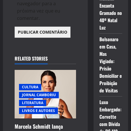
navegador para a
Encanta
próxima vez que eu
Gramado no
comentar.
40º Natal
Luz
Bolsonaro
em Casa,
Mas
RELATED STORIES
Vigiado:
Prisão
Domiciliar e
Proibição
CULTURA
de Visitas
JORNAL CAMBORIU
Luxo
LITERATURA
Embargado:
LIVROS E AUTORES
Corvette
com Dívida
Marcela Schmidt lança