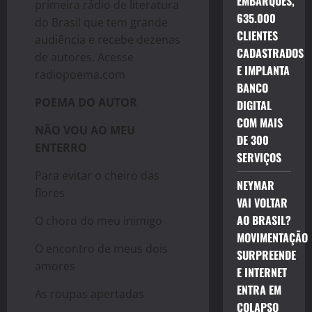
EMBARQUES,
primeira rádio de literatura
635.000
do Brasil que tem grande
CLIENTES
audiência e recebe dezenas
CADASTRADOS
de autores. Acesse
E IMPLANTA
radiopoema.com
BANCO
POEMA DO AUTOR
DIGITAL
COM MAIS
NÃO VOU AO MEU
DE 300
ENTERRO
SERVIÇOS
Para evitar o cheiro das
NEYMAR
flores
VAI VOLTAR
AO BRASIL?
O choro do meu inimigo
MOVIMENTAÇÃO
O encontro de meus dois
SURPREENDE
amores
E INTERNET
ENTRA EM
As roupas apertadas
COLAPSO