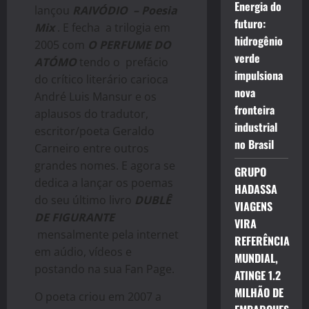
Energia do
lançou
RAIVÓDIO
– Poesia
futuro:
Mix
. E fecha a trilogia em
hidrogênio
2005 com
O
PERFUME DO
verde
ATÓMO
tendo o prefácio
impulsiona
do crítico literário carioca
nova
André Luis Mansur e os
fronteira
aplausos do tradutor,
industrial
escritor/poeta Geraldo
no Brasil
Carneiro entre outros
grandes nomes. E agora se
GRUPO
dedica a lançar os poemas
HADASSA
do seu último livro
DUBLÊ
VIAGENS
DE FIGURANTE
VIRA
mensalmente pela internet
REFERÊNCIA
em aúdio, vídeos e
MUNDIAL,
postando na sua Fan Page.
ATINGE 1.2
MILHÃO DE
O poeta criou em 2007 a