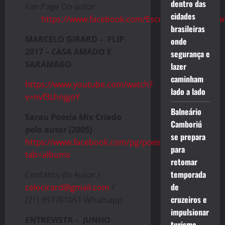
dentro das
Fan Page Do autor
cidades
https://www.facebook.com/EscritorMarceloGira
brasileiras
MARCELO GIRARD – FLIP
onde
2017 – CASA AMADO E
segurança e
SARAMAGO
lazer
caminham
https://www.youtube.com/watch?
lado a lado
v=nvf3LhnjgoY
Balneário
Sarau Poesia Mix Criado
Camboriú
pelo autor (2005)
se prepara
https://www.facebook.com/pg/poesiamix/photos/?
para
tab=albums
retomar
temporada
Contatos do Autor /
de
celocirard@gmail.com
/
cruzeiros e
(21) 997761051 Whatsapp
impulsionar
ENTREVISTA – JUNHO
turismo