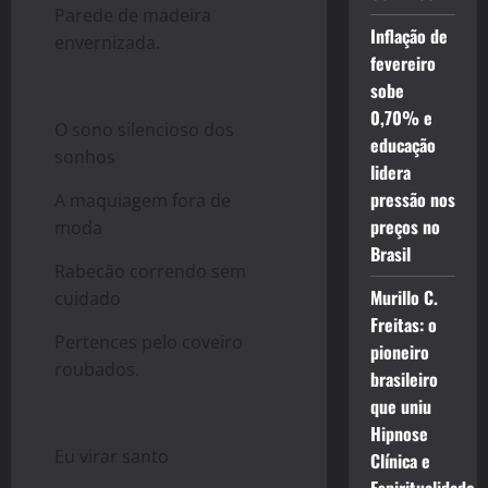
Parede de madeira
Inflação de
envernizada.
fevereiro
sobe
0,70% e
O sono silencioso dos
educação
sonhos
lidera
pressão nos
A maquiagem fora de
preços no
moda
Brasil
Rabecão correndo sem
Murillo C.
cuidado
Freitas: o
Pertences pelo coveiro
pioneiro
roubados.
brasileiro
que uniu
Hipnose
Eu virar santo
Clínica e