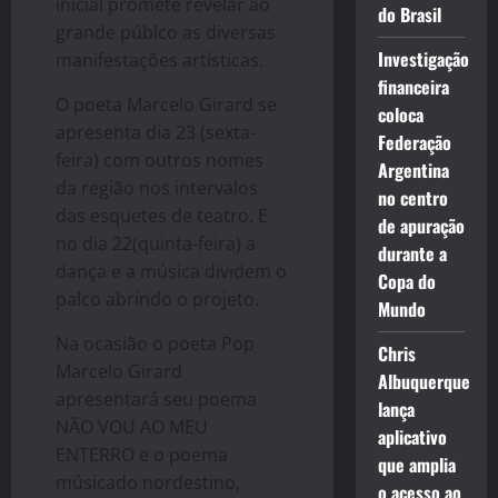
inicial promete revelar ao
do Brasil
grande públco as diversas
Investigação
manifestações artísticas.
financeira
O poeta Marcelo Girard se
coloca
apresenta dia 23 (sexta-
Federação
feira) com outros nomes
Argentina
da região nos intervalos
no centro
das esquetes de teatro. E
de apuração
no dia 22(quinta-feira) a
durante a
dança e a música dividem o
Copa do
palco abrindo o projeto.
Mundo
Na ocasião o poeta Pop
Chris
Marcelo Girard
Albuquerque
apresentará seu poema
lança
NÃO VOU AO MEU
aplicativo
ENTERRO e o poema
que amplia
músicado nordestino,
o acesso ao