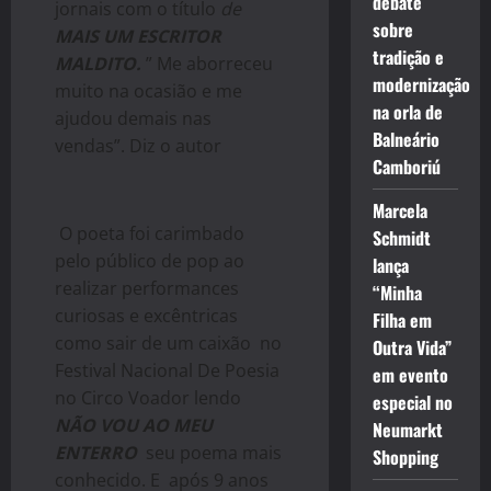
debate
jornais com o título
de
sobre
MAIS UM ESCRITOR
tradição e
MALDITO.
” Me aborreceu
modernização
muito na ocasião e me
na orla de
ajudou demais nas
Balneário
vendas”. Diz o autor
Camboriú
Marcela
O poeta foi carimbado
Schmidt
pelo público de pop ao
lança
realizar performances
“Minha
curiosas e excêntricas
Filha em
como sair de um caixão no
Outra Vida”
Festival Nacional De Poesia
em evento
no Circo Voador lendo
especial no
NÃO VOU AO MEU
Neumarkt
ENTERRO
seu poema mais
Shopping
conhecido. E após 9 anos