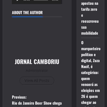
apostou na
de
tarifa zero
áudio
ABOUT THE AUTHOR
e
reescreveu
sua
mobilidade
O
marqueteiro
político e
JORNAL CAMBORIU
digital, Zuza
Nacif, é
Administrator
categórico:
quem
View All Posts
vencerá as
eleições em
P
26 é quem
Previous:
chegar ao
Rio de Janeiro Beer Show chega