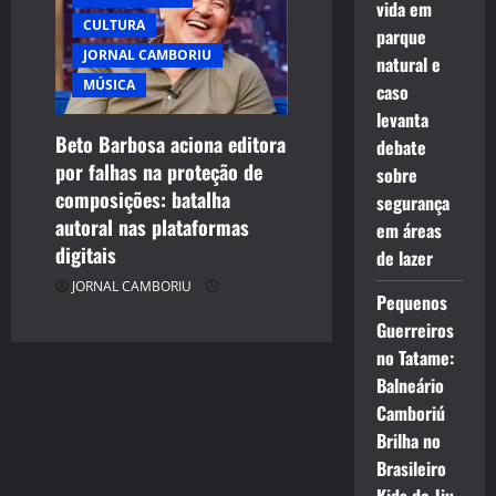
vida em
CULTURA
parque
JORNAL CAMBORIU
natural e
MÚSICA
caso
levanta
Beto Barbosa aciona editora
debate
por falhas na proteção de
sobre
composições: batalha
segurança
autoral nas plataformas
em áreas
digitais
de lazer
JORNAL CAMBORIU
Pequenos
Guerreiros
no Tatame:
Balneário
Camboriú
Brilha no
Brasileiro