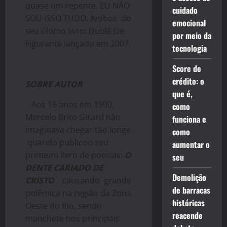
quase um repente, EU NÃO
cuidado
SOU ISSO TUDO. Ambos do
emocional
seu último livro: Dublê De
por meio da
Figurante lançado em 2007.
tecnologia
Score de
crédito: o
SOBRE AUTOR
que é,
Aos 16 anos em 1990,
como
Marcelo Brito Girard não
funciona e
imaginava chegar tão longe
como
quando publicou seu
aumentar o
primeiro livro de poesias:
O
seu
DENTE CARIADO DE
Demolição
CRISTO
causando grande
de barracas
polêmica na região da Zona
históricas
Oeste do Rio, sendo
reacende
manchete nos principais