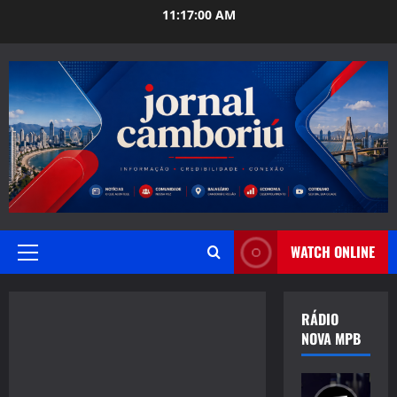
Skip
11:17:01 AM
to
content
WATCH ONLINE
Primary
Menu
RÁDIO
NOVA MPB