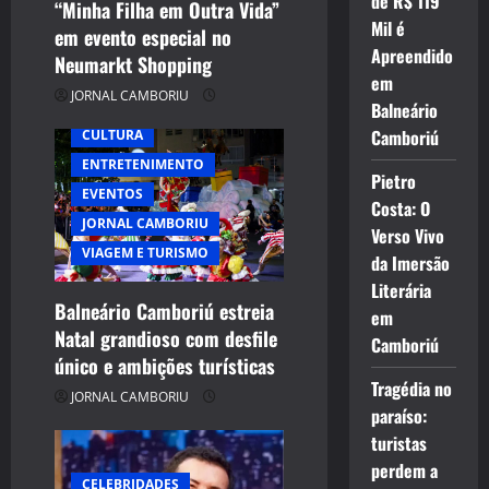
de R$ 119
“Minha Filha em Outra Vida”
Mil é
em evento especial no
Apreendido
Neumarkt Shopping
em
JORNAL CAMBORIU
Balneário
Camboriú
CULTURA
ENTRETENIMENTO
Pietro
EVENTOS
Costa: O
JORNAL CAMBORIU
Verso Vivo
VIAGEM E TURISMO
da Imersão
Literária
Balneário Camboriú estreia
em
Natal grandioso com desfile
Camboriú
único e ambições turísticas
Tragédia no
JORNAL CAMBORIU
paraíso:
turistas
perdem a
CELEBRIDADES