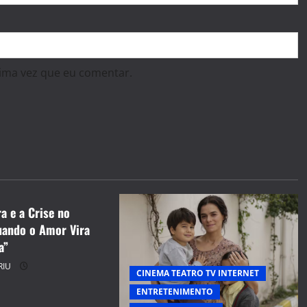
ima vez que eu comentar.
S
RO TV INTERNET
ENTO
BORIU
a e a Crise no
ando o Amor Vira
a”
RIU
CINEMA TEATRO TV INTERNET
ENTRETENIMENTO