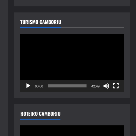
TURISMO CAMBORIU
Tocador
de
vídeo
00:00
42:49
ROTEIRO CAMBORIU
Tocador