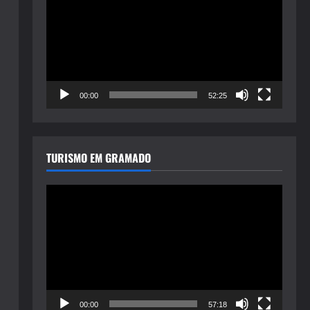
de
vídeo
00:00
52:25
TURISMO EM GRAMADO
Tocador
de
vídeo
00:00
57:18