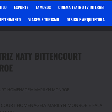
TILO
ESPORTE
FAMOSOS
CINEMA TEATRO TV INTERNET
RETENIMENTO
VIAGEM E TURISMO
DESIGN E ARQUITETURA
TRIZ NATY BITTENCOURT
ROE
TENCOURT HOMENAGEIA MARILYN MONROE E FALA