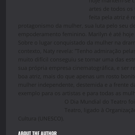
hoje mantém-se c
artes de todos o
feita pela atriz é
protagonismo da mulher, sua luta pelo seu d
empoderamento feminino. Marilyn é até hoje 
Sobre o lugar conquistado da mulher na dra
contexto, Naty revela: ”Tenho admiração pel
muito difícil conseguiu se tornar uma das e
sua própria empresa cinematográfica, e ser 
boa atriz, mais do que apenas um rosto bon
mulher independente, destemida e a frente d
exemplo para os artistas e para todas as mulh
O Dia Mundial do Teatro foi
Teatro, ligado à Organizaç
Cultura (UNESCO).
ABOUT THE AUTHOR