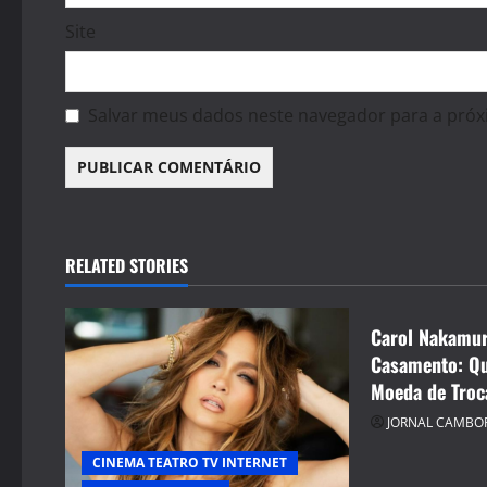
Site
Salvar meus dados neste navegador para a próx
CELEBRIDADE
CINEMA TEAT
ENTRETENIM
RELATED STORIES
JORNAL CAM
Carol Nakamur
Casamento: Qu
Moeda de Troc
JORNAL CAMBO
CINEMA TEATRO TV INTERNET