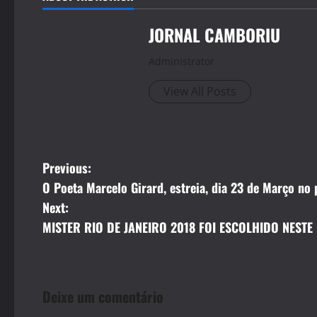
JORNAL CAMBORIU
Administrator
View All Posts
P
Previous:
O Poeta Marcelo Girard, estreia, dia 23 de Março no
o
Next:
s
MISTER RIO DE JANEIRO 2018 FOI ESCOLHIDO NEST
t
n
Deixe um comentário