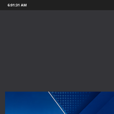
Skip
6:01:32 AM
to
content