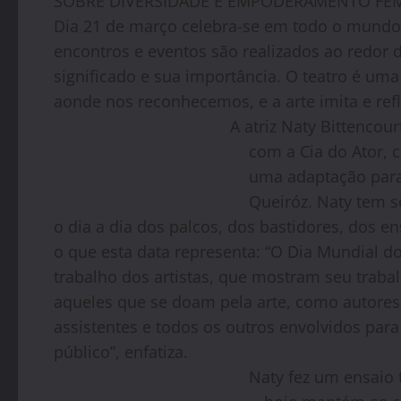
SOBRE DIVERSIDADE E EMPODERAMENTO FE
Dia 21 de março celebra-se em todo o mundo 
encontros e eventos são realizados ao redor d
significado e sua importância. O teatro é um
aonde nos reconhecemos, e a arte imita e ref
A atriz Naty Bittencou
com a Cia do Ator, 
uma adaptação para 
Queiróz. Naty tem s
o dia a dia dos palcos, dos bastidores, dos e
o que esta data representa: “O Dia Mundial d
trabalho dos artistas, que mostram seu trab
aqueles que se doam pela arte, como autores, 
assistentes e todos os outros envolvidos par
público”, enfatiza.
Naty fez um ensaio