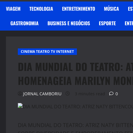
VIAGEM
TECNOLOGIA
ENTRETENIMENTO
MÚSICA
ES
GASTRONOMIA
BUSINESS E NEGÓCIOS
ESPORTE
ENT
CINEMA TEATRO TV INTERNET
DIA MUNDIAL DO TEATRO: A
HOMENAGEIA MARILYN MON
JORNAL CAMBORIU
3 minutes read
0
DIA MUNDIAL DO TEATRO: ATRIZ NATY BIT