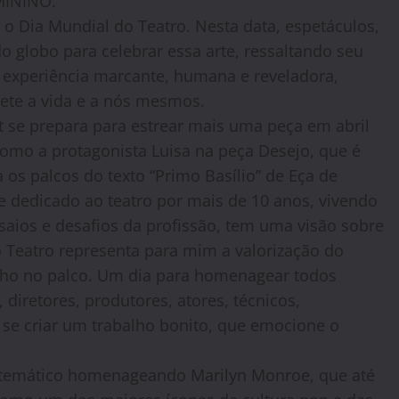
MININO.
o Dia Mundial do Teatro. Nesta data, espetáculos,
o globo para celebrar essa arte, ressaltando seu
a experiência marcante, humana e reveladora,
lete a vida e a nós mesmos.
rt se prepara para estrear mais uma peça em abril
como a protagonista Luisa na peça Desejo, que é
os palcos do texto “Primo Basílio” de Eça de
e dedicado ao teatro por mais de 10 anos, vivendo
nsaios e desafios da profissão, tem uma visão sobre
o Teatro representa para mim a valorização do
alho no palco. Um dia para homenagear todos
diretores, produtores, atores, técnicos,
a se criar um trabalho bonito, que emocione o
 temático homenageando Marilyn Monroe, que até