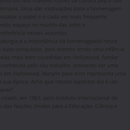
omo um dos maiores ícones da cultura pop e das
s tempos. Uma das motivações para a homenagem
 ressaltar o papel e o cada vez mais frequente
evido espaço no mundo das artes e
referência nesses assuntos.
maturgia e a importância da homenageada nesse
as suas conquistas, pois mesmo tendo uma infância
strelas mais bem sucedidas em Hollywood, fundar
reconhecida pelo seu trabalho, provando ser uma
ito em Hollywood. Marylin para mim representa uma
a sua época. Acho que nesses aspectos ela é um
eres”.
 criado, em 1961. pelo Instituto Internacional de
ão das Nações Unidas para a Educação, Ciência e