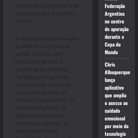
colocar isso para dentro do
Federação
seu corpo, que é seu bem
Argentina
maior”.
no centro
de apuração
durante a
A especialista aponta que o
Copa do
grande erro é procurar
Mundo
contar calorias, sem
preocupar-se com a
Chris
qualidade do alimento:
Albuquerque
“Iludidos pelo apelo de
lança
zero calorias, muitos se
aplicativo
esquecem de olhar os
que amplia
demais componentes. Na
o acesso ao
lista dos produtos, os
cuidado
ingredientes vem em
emocional
ordem decrescente, da
por meio da
maior para menor
tecnologia