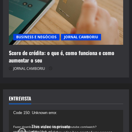
BUSINESS E NEGÓCIOS
JORNAL CAMBORIU
Score de crédito: o que é, como funciona e como
aumentar o seu
JORNAL CAMBORIU
ENTREVISTA
Tocador
Code 150: Unknown error.
de
vídeo
Fazer download do arquivo: https://www.youtube.com/watch?
v=d4Fu9gz1tqE&t=19s&_=4