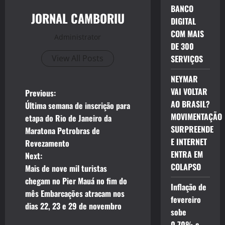
BANCO
JORNAL CAMBORIU
DIGITAL
COM MAIS
Administrator
DE 300
View All Posts
SERVIÇOS
NEYMAR
P
VAI VOLTAR
Previous:
AO BRASIL?
Última semana de inscrição para
o
MOVIMENTAÇÃO
etapa do Rio de Janeiro da
SURPREENDE
Maratona Petrobras de
s
E INTERNET
Revezamento
ENTRA EM
t
Next:
COLAPSO
Mais de nove mil turistas
n
chegam no Pier Mauá no fim do
Inflação de
mês Embarcações atracam nos
a
fevereiro
dias 22, 23 e 29 de novembro
sobe
v
0,70% e