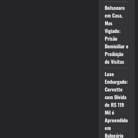
Bolsonaro
em Casa,
Mas
Vigiado:
Prisão
Domiciliar e
Proibição
de Visitas
Luxo
Embargado:
Corvette
com Dívida
de R$ 119
Mil é
Apreendido
em
Balneário