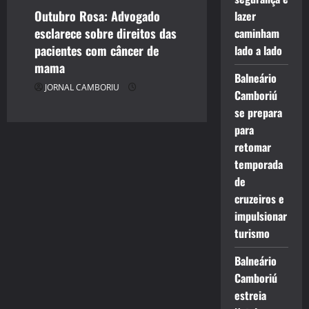
Outubro Rosa: Advogado
lazer
esclarece sobre direitos das
caminham
pacientes com câncer de
lado a lado
mama
Balneário
JORNAL CAMBORIU
Camboriú
se prepara
para
retomar
temporada
de
cruzeiros e
impulsionar
turismo
Balneário
Camboriú
estreia