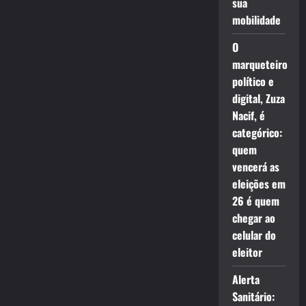
sua
mobilidade
O
marqueteiro
político e
digital, Zuza
Nacif, é
categórico:
quem
vencerá as
eleições em
26 é quem
chegar ao
celular do
eleitor
Alerta
Sanitário: