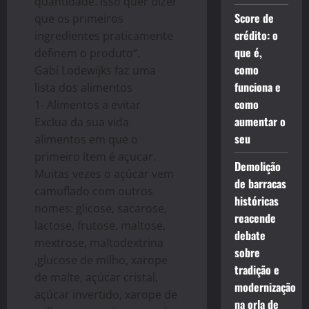
quantidade. Isso quer dizer
Score de
que os primeiros
crédito: o
ingredientes praticamente
que é,
definem o produto”.
como
Gabi Lodewijks faz uma
funciona e
lista dos alimentos
como
1- Alimentos a evitar
aumentar o
Exclua da sua vida
seu
alimentos em que o
primeiro ítem é açucar.
Demolição
Muitas vezes o açúcar vem
de barracas
camuflado com outros
históricas
nomes: glicose, sacarose,
reacende
lactose, frutose, maltose,
debate
mextrose, maltodextrina
sobre
,glucose de milho, xarope
tradição e
de malte, açúcar cristal,
modernização
açúcar invertido, xarope de
na orla de