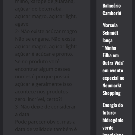
milho, xarope de guaraná,
Balneário
açúcar de beterraba,
Camboriú
açúcar magro, açúcar light,
agave.
Marcela
2- Não existe acúcar magro
Schmidt
Não se engane. Não existe
lança
açúcar magro, açúcar light:
“Minha
açúcar é açúcar e pronto.
Filha em
Se no produto você
Outra Vida”
encontrar algum desses
em evento
nomes é porque possui
especial no
açúcar e geralmente isso
Neumarkt
acontece nos produtos
Shopping
zero. Incrível, certo?!
Energia do
3- Não deixe de considerar
futuro:
a data
hidrogênio
Pode parecer obvio, mas a
verde
data de validade também é