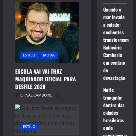
Quando o
mar invade
a cidade:
enchentes
transformam
Balneário
Camboriú
ESTILO
MODA
em cenário
de
ESCOLA VAI VAI TRAZ
devastação
MAQUIADOR OFICIAL PARA
DESFILE 2020
Noite
JORNAL CAMBORIU
tranquila:
dentro das
cidades
brasileiras
onde
ESTILO
segurança e