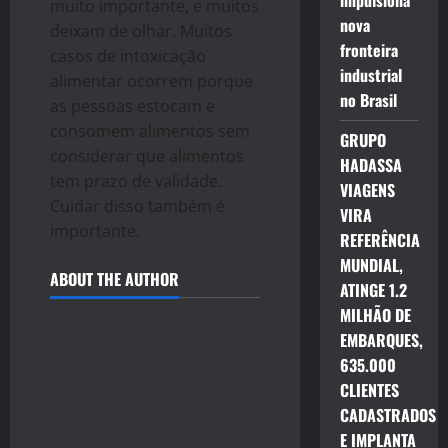
impulsiona
muito importante, e muitos
nova
deixam de olhar. Muitos
fronteira
casos de intoxicação
industrial
alimentar ocorrem porque
no Brasil
as pessoas estocam e
consomem alimentos sem
GRUPO
considerar que alimentos
HADASSA
tem prazo de validade.
VIAGENS
Cuidar disso também é
VIRA
importante.
REFERÊNCIA
MUNDIAL,
ABOUT THE AUTHOR
ATINGE 1.2
MILHÃO DE
EMBARQUES,
635.000
CLIENTES
CADASTRADOS
E IMPLANTA