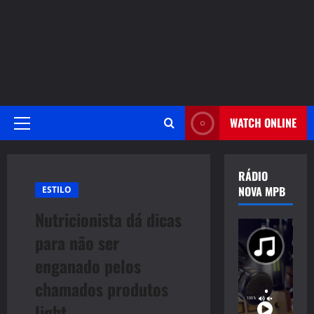
WATCH ONLINE
Primary
Menu
RÁDIO
NOVA MPB
ESTILO
Nutricionista dá dicas
para não ser
enganado pelos
chamados produtos
light