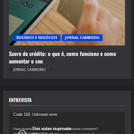
BUSINESS E NEGÓCIOS
JORNAL CAMBORIU
Score de crédito: o que é, como funciona e como
aumentar o seu
JORNAL CAMBORIU
ENTREVISTA
Tocador
Code 150: Unknown error.
de
vídeo
Fazer download do arquivo: https://www.youtube.com/watch?
v=d4Fu9gz1tqE&t=19s&_=4