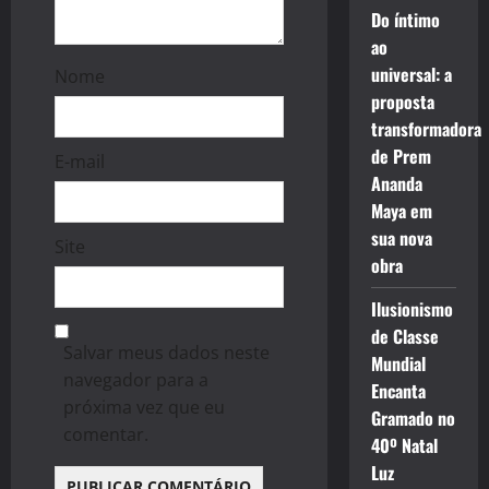
Do íntimo
ao
universal: a
Nome
proposta
transformadora
de Prem
E-mail
Ananda
Maya em
sua nova
Site
obra
Ilusionismo
de Classe
Salvar meus dados neste
Mundial
navegador para a
Encanta
próxima vez que eu
Gramado no
comentar.
40º Natal
Luz