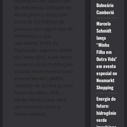
população têm algum tipo
Balneário
de deficiência. O Estado do
Camboriú
Rio de Janeiro conta com
cerca de 3,9 milhões de
Marcela
pessoas com algum tipo de
Schmidt
deficiência, o que
lança
representa 24,4% da
“Minha
População, segundo dados
Filha em
do Censo 2015, e por estes
Outra Vida”
números várias Instituiçoes
em evento
estarão neste evento como
especial no
Vicente Moretti, JAMDS,
Neumarkt
Instituto de Surdos Jurema
Shopping
Amor nas Mãos; AME ;
Energia do
Abrigo Minha Casa. Será
futuro:
um momento único e
hidrogênio
muito especial.
verde