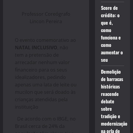
Score de
Professor Coreógrafo
crédito: o
Lincon Pereira
que é,
como
funciona e
O evento comemorativo ao
como
NATAL INCLUSIVO
, não
aumentar o
tem a pretensão de
seu
arrecadar nenhum valor
financeiro para os seus
Demolição
idealizadores, pedindo
de barracas
apenas uma lata de leite ou
históricas
mucilon que será doado às
reacende
crianças atendidas pela
debate
instituição
sobre
tradição e
De acordo com o IBGE, no
modernização
Brasil cerca de 24% da
na orla de