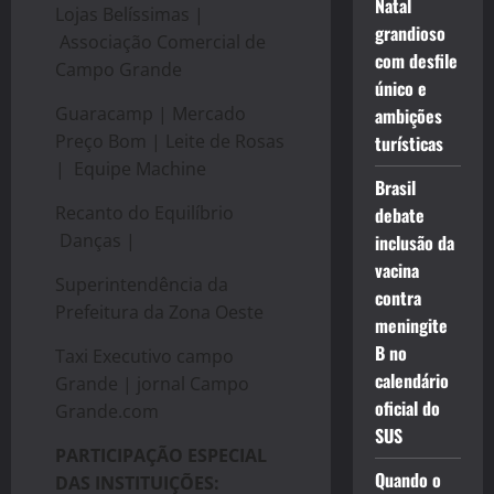
Natal
Lojas Belíssimas |
grandioso
Associação Comercial de
com desfile
Campo Grande
único e
Guaracamp | Mercado
ambições
Preço Bom | Leite de Rosas
turísticas
| Equipe Machine
Brasil
Recanto do Equilíbrio
debate
Danças |
inclusão da
vacina
Superintendência da
contra
Prefeitura da Zona Oeste
meningite
B no
Taxi Executivo campo
calendário
Grande | jornal Campo
oficial do
Grande.com
SUS
PARTICIPAÇÃO ESPECIAL
Quando o
DAS INSTITUIÇÕES: