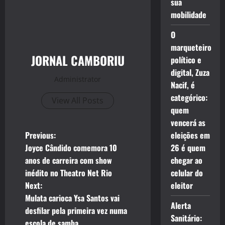
sua
mobilidade
O
marqueteiro
JORNAL CAMBORIU
político e
digital, Zuza
Administrator
Nacif, é
categórico:
View All Posts
quem
vencerá as
P
Previous:
eleições em
Joyce Cândido comemora 10
26 é quem
o
anos de carreira com show
chegar ao
inédito no Theatro Net Rio
celular do
s
Next:
eleitor
t
Mulata carioca Ysa Santos vai
Alerta
desfilar pela primeira vez numa
n
Sanitário:
escola de samba