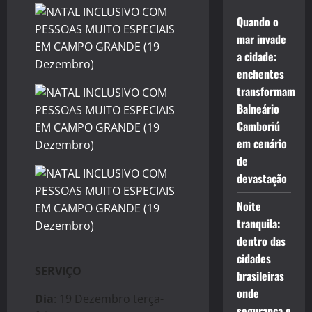
Quando o
mar invade
a cidade:
enchentes
transformam
Balneário
Camboriú
em cenário
de
devastação
Noite
tranquila:
dentro das
cidades
SERVIÇO
brasileiras
onde
Dia
: 19 Dezembro terça-
segurança e