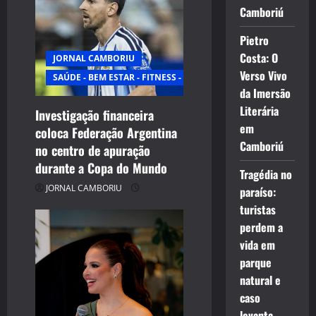
Camboriú
Pietro
Costa: O
JORNAL CAMBORIU
Verso Vivo
SAÚDE - BEM ESTAR - FITNESS - ESPORTE
da Imersão
Literária
Investigação financeira
em
coloca Federação Argentina
Camboriú
no centro de apuração
durante a Copa do Mundo
Tragédia no
JORNAL CAMBORIU
paraíso:
turistas
perdem a
vida em
parque
natural e
caso
levanta