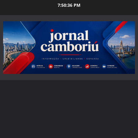
Skip
7:50:37 PM
to
content