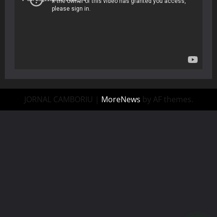
JORNAL CAMBORIU
|
MoreNews
by AF themes.