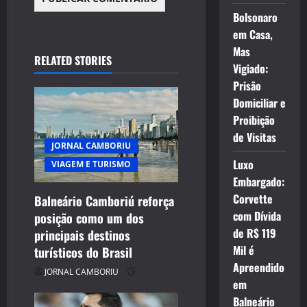
Bolsonaro
em Casa,
Mas
RELATED STORIES
Vigiado:
Prisão
Domiciliar e
Proibição
de Visitas
JORNAL CAMBORIU
Luxo
VIAGEM E TURISMO
Embargado:
Corvette
Balneário Camboriú reforça
com Dívida
posição como um dos
de R$ 119
principais destinos
Mil é
turísticos do Brasil
Apreendido
JORNAL CAMBORIU
em
Balneário