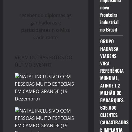
impulsiona
nova
fronteira
recebendo diplomas as
industrial
ganhadoras e
no Brasil
participantes n o Miss
Cadeirante
GRUPO
HADASSA
VIAGENS
VEJAM OUTRAS FOTOS DO
VIRA
ÚLTIMO EVENTO
REFERÊNCIA
MUNDIAL,
ATINGE 1.2
MILHÃO DE
EMBARQUES,
635.000
CLIENTES
CADASTRADOS
E IMPLANTA