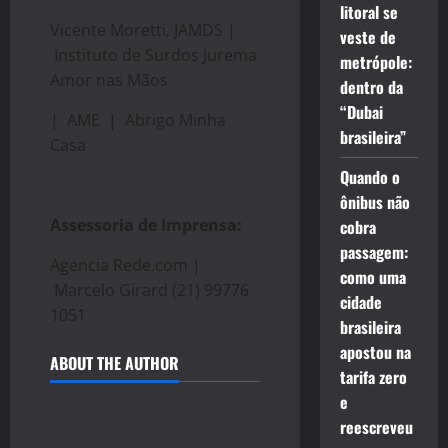
litoral se
Vicente Moretti, JAMDS |
veste de
Instituto de Surdos Jurema
metrópole:
Amor nas Mãos
dentro da
“Dubai
| AME | Abrigo Minha
brasileira”
Casa
Quando o
ônibus não
Assessoria de Imprensa:
cobra
passagem:
Agencia Rede.com |
como uma
Marcelo Girard (21) 99776
cidade
1051
brasileira
apostou na
ABOUT THE AUTHOR
tarifa zero
e
reescreveu