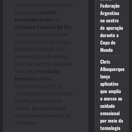
que fará sua estréia como
Federação
passista, a
modelo
Argentina
Fernanda Anália
do
no centro
Inclusive Fashion By Rio
de apuração
vestindo um modelo de
durante a
noiva exclusivo das Lojas
Copa do
Belíssimas Noivas. E a
Mundo
apresentação do evento
Chris
será da repórter da Rede
Albuquerque
TV e atriz
Fernanda
lança
Honorato
(Filme
aplicativo
Cromossomo 21) e o
que amplia
coreógrafo e mestre Sala
o acesso ao
Lincoln Pereira entre
cuidado
outras personalidades
emocional
confirmadas que estarão
por meio da
no evento.
tecnologia