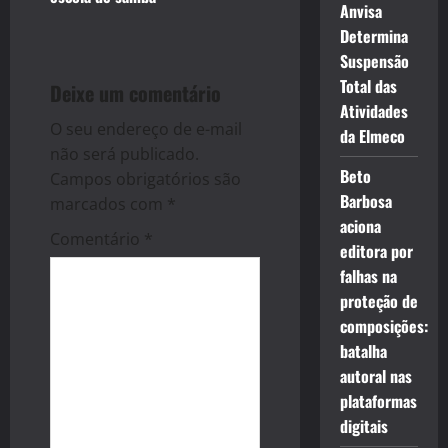
Anvisa
a
Determina
Suspensão
v
Total das
Deixe um comentário
Atividades
i
O seu endereço de e-mail
da Elmeco
g
não será publicado.
Beto
Campos obrigatórios são
a
Barbosa
marcados com
*
aciona
t
Comentário
*
editora por
falhas na
i
proteção de
o
composições:
batalha
n
autoral nas
plataformas
digitais