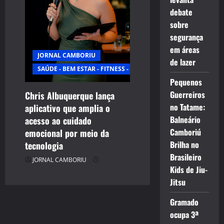
debate
sobre
segurança
em áreas
JORNAL CAMBORIU
de lazer
SAÚDE - BEM ESTAR - FITNESS - ESPORTE
Pequenos
Guerreiros
Chris Albuquerque lança
no Tatame:
aplicativo que amplia o
Balneário
acesso ao cuidado
Camboriú
emocional por meio da
Brilha no
tecnologia
Brasileiro
JORNAL CAMBORIU
Kids de Jiu-
Jitsu
Gramado
ocupa 3ª