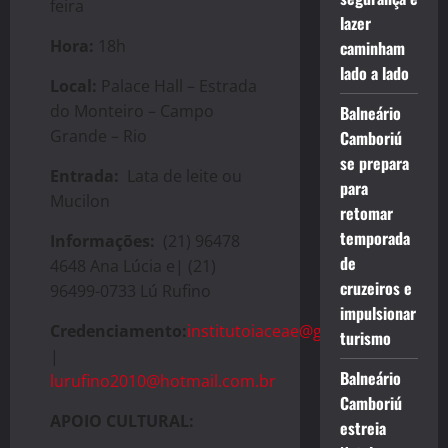
feira
lazer
Hora:
18h
caminham
lado a lado
Local:
Palace Hall – Estrada
do Monteiro – Campo
Balneário
Grande – Rio
Camboriú
se prepara
Entrada:
Lata de leite ou
para
Mucilon
retomar
temporada
Informações:
(21) 96478
de
4648 Ana Lúcia e| (21)
cruzeiros e
96499-0733 Lú Rufino
impulsionar
Credenciamento:
institutoiaceae@gmail.com
turismo
|
Balneário
lurufino2010@hotmail.com.br
Camboriú
APOIO CULTURAL:
estreia