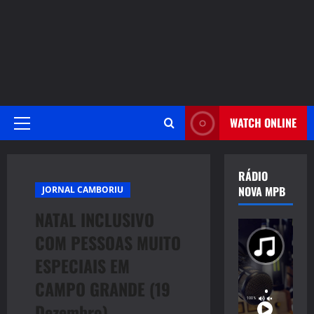
WATCH ONLINE
Primary
Menu
RÁDIO
NOVA MPB
JORNAL CAMBORIU
NATAL INCLUSIVO
COM PESSOAS MUITO
ESPECIAIS EM
CAMPO GRANDE (19
Dezembro)