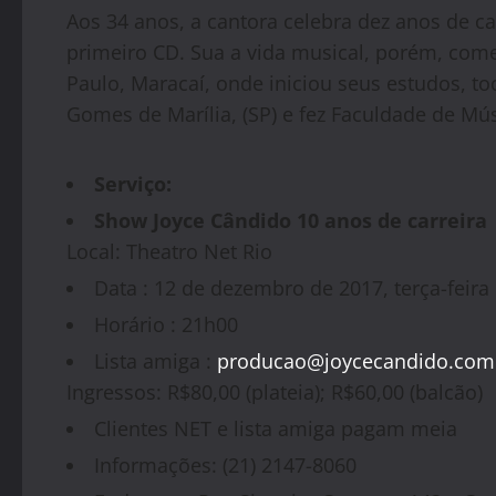
Aos 34 anos, a cantora celebra dez anos de ca
primeiro CD. Sua a vida musical, porém, com
Paulo, Maracaí, onde iniciou seus estudos, t
Gomes de Marília, (SP) e fez Faculdade de Mú
Serviço:
Show Joyce Cândido 10 anos de carreira
Local: Theatro Net Rio
Data : 12 de dezembro de 2017, terça-feira
Horário : 21h00
Lista amiga :
producao@joycecandido.com
Ingressos: R$80,00 (plateia); R$60,00 (balcão)
Clientes NET e lista amiga pagam meia
Informações: (21) 2147-8060