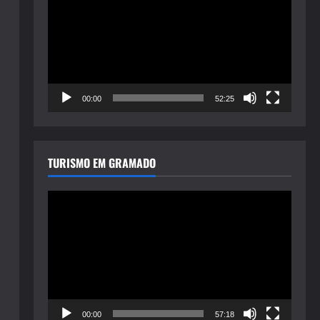
de
vídeo
00:00
52:25
TURISMO EM GRAMADO
Tocador
de
vídeo
00:00
57:18