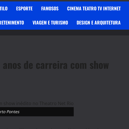
TILO
ESPORTE
FAMOSOS
CINEMA TEATRO TV INTERNET
RETENIMENTO
VIAGEM E TURISMO
DESIGN E ARQUITETURA
 anos de carreira com show
rto Pontes