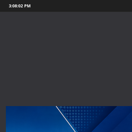
Skip
3:08:04 PM
to
content