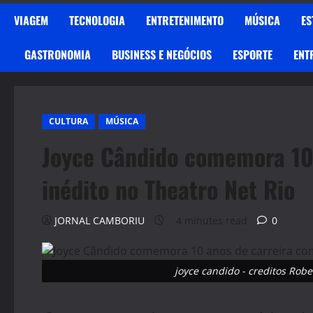
VIAGEM
TECNOLOGIA
ENTRETENIMENTO
MÚSICA
ES
GASTRONOMIA
BUSINESS E NEGÓCIOS
ESPORTE
ENT
CULTURA
MÚSICA
Joyce Cândido comemora 10
inédito no Theatro Net Rio
JORNAL CAMBORIU
4 minutes read
0
joyce candido - creditos Robe