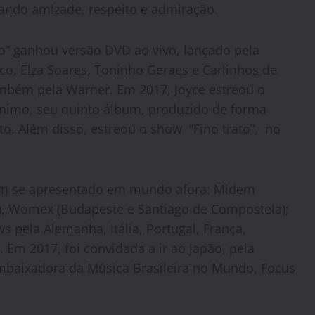
tando amizade, respeito e admiração.
” ganhou versão DVD ao vivo, lançado pela
o, Elza Soares, Toninho Geraes e Carlinhos de
também pela Warner. Em 2017, Joyce estreou o
nimo, seu quinto álbum, produzido de forma
o. Além disso, estreou o show “Fino trato”, no
em se apresentado em mundo afora: Midem
), Womex (Budapeste e Santiago de Compostela);
s pela Alemanha, Itália, Portugal, França,
Em 2017, foi convidada a ir ao Japão, pela
mbaixadora da Música Brasileira no Mundo, Focus