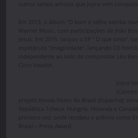
outros tantos artistas que Joyce vem conquis
Em 2013, o álbum “O bom e velho samba novo
Warner Music, com participações de João Bosc
Jesus. Em 2015, lançou o EP ” O que sinto”, 
espetáculo “Imaginidade”, lançando CD homô
independente ao lado do compositor Léo Bent
Circo Voador.
Joyce t
(Cannes
projeto Novas Vozes do Brasil (Espanha); show
República Tcheca, Hungria, Holanda e Canadá. 
primeira vez, onde recebeu o prêmio como E
Brasil – Press Award.