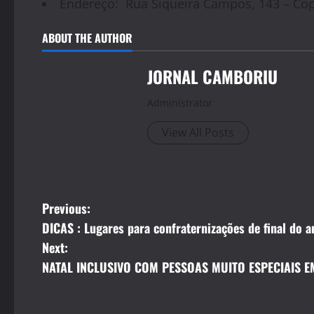
Endereço:
Rua Siqueira Campos, 143 – Cop
ABOUT THE AUTHOR
JORNAL CAMBORIU
Administrator
View All Posts
P
Previous:
DICAS : Lugares para confraternizações de final do a
o
Next:
s
NATAL INCLUSIVO COM PESSOAS MUITO ESPECIAIS 
t