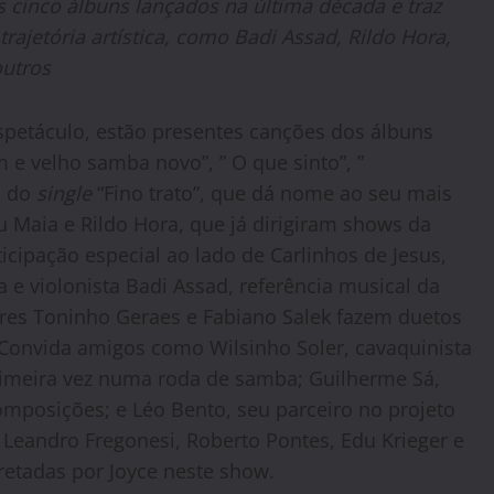
 cinco álbuns lançados na última década e traz
rajetória artística, como Badi Assad, Rildo Hora,
outros
spetáculo, estão presentes canções dos álbuns
 e velho samba novo”, ” O que sinto”, ”
m do
single
“Fino trato”, que dá nome ao seu mais
u Maia e Rildo Hora, que já dirigiram shows da
icipação especial ao lado de Carlinhos de Jesus,
e violonista Badi Assad, referência musical da
res Toninho Geraes e Fabiano Salek fazem duetos
Convida amigos como Wilsinho Soler, cavaquinista
rimeira vez numa roda de samba; Guilherme Sá,
mposições; e Léo Bento, seu parceiro no projeto
Leandro Fregonesi, Roberto Pontes, Edu Krieger e
retadas por Joyce neste show.