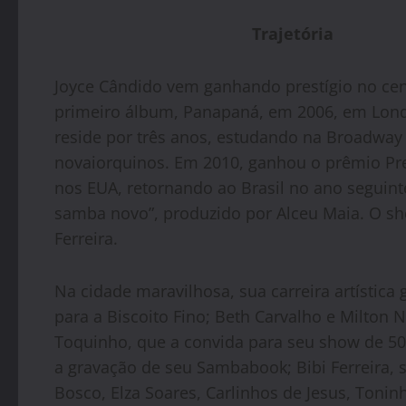
Trajetória
Joyce Cândido vem ganhando prestígio no cen
primeiro álbum, Panapaná, em 2006, em Lond
reside por três anos, estudando na Broadway 
novaiorquinos. Em 2010, ganhou o prêmio Pr
nos EUA, retornando ao Brasil no ano seguinte
samba novo”, produzido por Alceu Maia. O sh
Ferreira.
Na cidade maravilhosa, sua carreira artístic
para a Biscoito Fino; Beth Carvalho e Milton
Toquinho, que a convida para seu show de 50 
a gravação de seu Sambabook; Bibi Ferreira, s
Bosco, Elza Soares, Carlinhos de Jesus, Toni