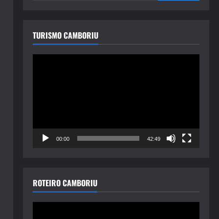
TURISMO CAMBORIU
Tocador
de
vídeo
00:00
42:49
ROTEIRO CAMBORIU
Tocador