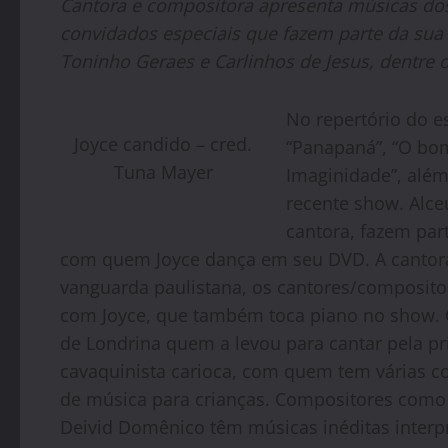
Cantora e compositora apresenta músicas dos
convidados especiais que fazem parte da sua t
Toninho Geraes e Carlinhos de Jesus, dentre 
No repertório do e
Joyce candido – cred.
“Panapaná”, “O bom
Tuna Mayer
Imaginidade”, alé
recente show. Alce
cantora, fazem part
com quem Joyce dança em seu DVD. A cantora 
vanguarda paulistana, os cantores/composito
com Joyce, que também toca piano no show. 
de Londrina quem a levou para cantar pela p
cavaquinista carioca, com quem tem várias co
de música para crianças. Compositores como 
Deivid Domênico têm músicas inéditas interp