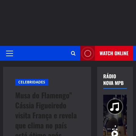
WATCH ONLINE
Primary
Menu
RÁDIO
NOVA MPB
CELEBRIDADES
Musa do Flamengo”
Cássia Figueiredo
visita França e revela
que clima no país
está ótimo após