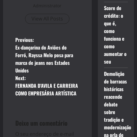
Administrator
Score de
crédito: o
View All Posts
que é,
como
funciona e
P
Previous:
como
Ex-dançarina do Aviões do
o
aumentar o
Forró, Rayssa Melo posa para
seu
marca de jeans nos Estados
s
Unidos
Demolição
t
Next:
de barracas
FERNANDA D’AVILA E CARREIRA
históricas
n
COMO EMPRESÁRIA ARTÍSTICA
reacende
a
debate
sobre
v
tradição e
Deixe um comentário
modernização
i
O seu endereço de e-mail
na orla de