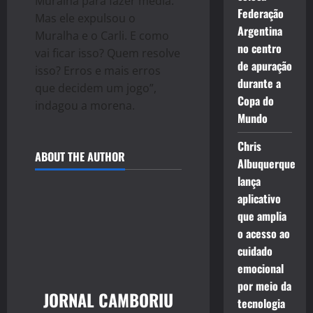
Muralha para fazer média.
Federação
Mas ele expulsou o
Argentina
Muralha e o Carli. E como
no centro
vai ficar isso? Quem resolve
de apuração
isso? Erros e mais erros
durante a
que decidem um jogo”,
Copa do
indagou a morena.
Mundo
Chris
ABOUT THE AUTHOR
Albuquerque
lança
aplicativo
que amplia
o acesso ao
cuidado
emocional
por meio da
JORNAL CAMBORIU
tecnologia