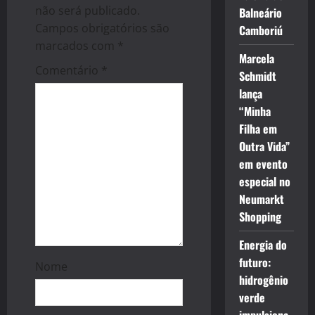
g
não será publicado.
Balneário
Campos obrigatórios são
Camboriú
a
marcados com
*
Marcela
t
Comentário
*
Schmidt
lança
i
“Minha
o
Filha em
Outra Vida”
n
em evento
especial no
Neumarkt
Shopping
Energia do
futuro:
Nome
hidrogênio
verde