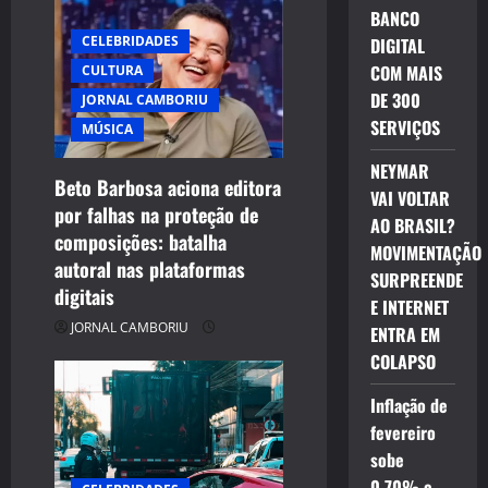
BANCO
CELEBRIDADES
DIGITAL
COM MAIS
CULTURA
DE 300
JORNAL CAMBORIU
SERVIÇOS
MÚSICA
NEYMAR
Beto Barbosa aciona editora
VAI VOLTAR
por falhas na proteção de
AO BRASIL?
composições: batalha
MOVIMENTAÇÃO
autoral nas plataformas
SURPREENDE
digitais
E INTERNET
JORNAL CAMBORIU
ENTRA EM
COLAPSO
Inflação de
fevereiro
sobe
0,70% e