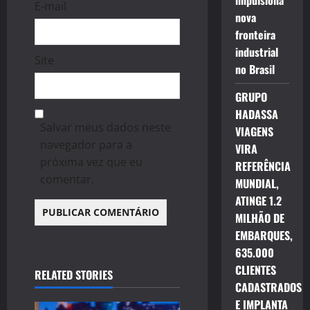
impulsiona
E-mail
nova
fronteira
industrial
Site
no Brasil
GRUPO
HADASSA
Salvar meus dados neste
VIAGENS
navegador para a
VIRA
próxima vez que eu
REFERÊNCIA
comentar.
MUNDIAL,
ATINGE 1.2
MILHÃO DE
EMBARQUES,
635.000
CLIENTES
RELATED STORIES
CADASTRADOS
E IMPLANTA