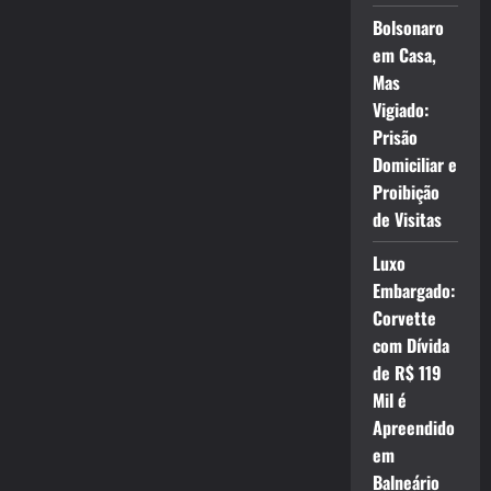
Bolsonaro
em Casa,
Mas
Vigiado:
Prisão
Domiciliar e
Proibição
de Visitas
Luxo
Embargado:
Corvette
com Dívida
de R$ 119
Mil é
Apreendido
em
Balneário