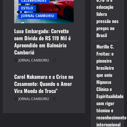
CELEBRIDADES
educação
ESTILO
lidera
JORNAL CAMBORIU
pressão nos
preços no
Luxo Embargado: Corvette
Brasil
com Dívida de R$ 119 Mil é
CELEBRIDADES
Apreendido em Balneário
Murillo C.
CINEMA TEATRO TV INTERNET
Camboriú
Freitas: o
ENTRETENIMENTO
pioneiro
JORNAL CAMBORIU
JORNAL CAMBORIU
brasileiro
que uniu
Carol Nakamura e a Crise no
Hipnose
Casamento: Quando o Amor
Clínica e
Vira Moeda de Troca”
Espiritualidade
JORNAL CAMBORIU
com rigor
técnico e
reconhecimento
internacional