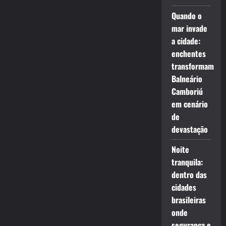
Quando o
mar invade
a cidade:
enchentes
transformam
Balneário
Camboriú
em cenário
de
devastação
Noite
tranquila:
dentro das
cidades
brasileiras
onde
segurança e