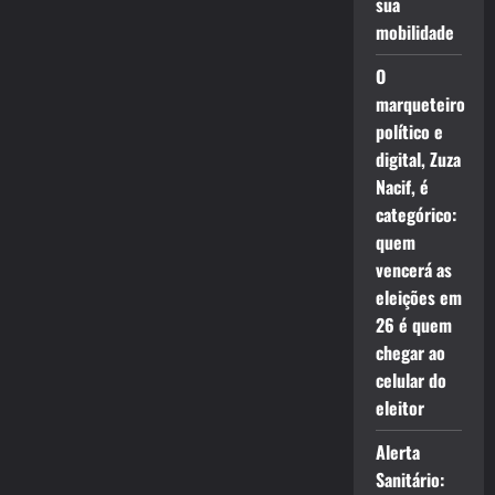
sua
mobilidade
O
marqueteiro
político e
digital, Zuza
Nacif, é
categórico:
quem
vencerá as
eleições em
26 é quem
chegar ao
celular do
eleitor
Alerta
Sanitário: