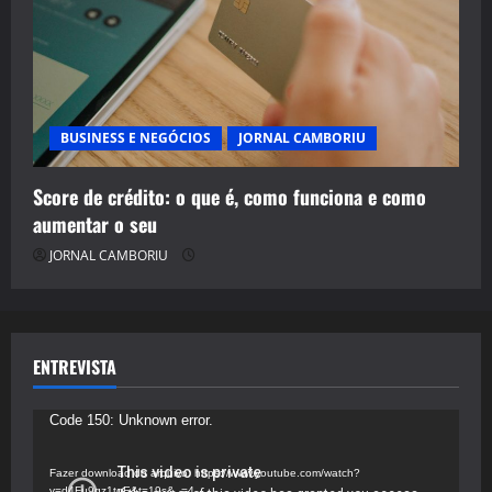
BUSINESS E NEGÓCIOS
JORNAL CAMBORIU
Score de crédito: o que é, como funciona e como
aumentar o seu
JORNAL CAMBORIU
ENTREVISTA
Tocador
Code 150: Unknown error.
de
vídeo
Fazer download do arquivo: https://www.youtube.com/watch?
v=d4Fu9gz1tqE&t=19s&_=4