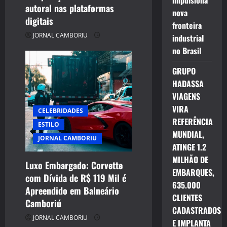
impulsiona
autoral nas plataformas
nova
digitais
fronteira
JORNAL CAMBORIU
industrial
no Brasil
GRUPO
HADASSA
VIAGENS
VIRA
CELEBRIDADES
REFERÊNCIA
ESTILO
MUNDIAL,
JORNAL CAMBORIU
ATINGE 1.2
MILHÃO DE
Luxo Embargado: Corvette
EMBARQUES,
com Dívida de R$ 119 Mil é
CELEBRIDADES
635.000
Apreendido em Balneário
CINEMA TEATRO TV INTERNET
CLIENTES
Camboriú
ENTRETENIMENTO
CADASTRADOS
JORNAL CAMBORIU
JORNAL CAMBORIU
E IMPLANTA