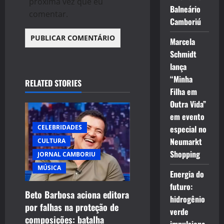
próxima vez que eu
Balneário
comentar.
Camboriú
Marcela
Schmidt
lança
“Minha
RELATED STORIES
Filha em
Outra Vida”
em evento
especial no
CELEBRIDADES
Neumarkt
CULTURA
Shopping
JORNAL CAMBORIU
MÚSICA
Energia do
futuro:
Beto Barbosa aciona editora
hidrogênio
por falhas na proteção de
verde
composições: batalha