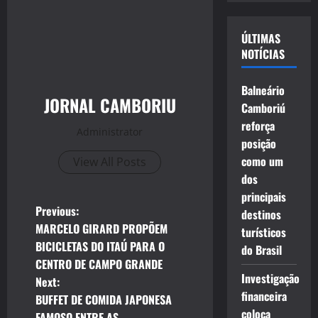
vídeo
ÚLTIMAS
NOTÍCIAS
Balneário
JORNAL CAMBORIU
Camboriú
reforça
Administrator
posição
como um
View All Posts
dos
principais
P
Previous:
destinos
MARCELO GIRARD PROPÕEM
turísticos
o
BICICLETAS DO ITAÚ PARA O
do Brasil
CENTRO DE CAMPO GRANDE
s
Investigação
Next:
financeira
t
BUFFET DE COMIDA JAPONESA
coloca
FAMOSO ENTRE AS