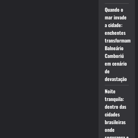
Quando o
mar invade
a cidade:
enchentes
transformam
Balneário
Camboriú
em cenário
de
devastação
Noite
tranquila:
dentro das
cidades
brasileiras
onde
segurança e