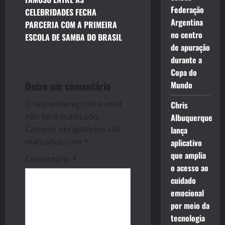
n
Federação
CELEBRIDADES FECHA
Argentina
PARCERIA COM A PRIMEIRA
a
no centro
ESCOLA DE SAMBA DO BRASIL
de apuração
v
durante a
i
Copa do
Deixe um comentário
Mundo
g
O seu endereço de e-mail
Chris
a
não será publicado.
Albuquerque
Campos obrigatórios são
lança
t
marcados com
*
aplicativo
i
que amplia
Comentário
*
o acesso ao
o
cuidado
emocional
n
por meio da
tecnologia