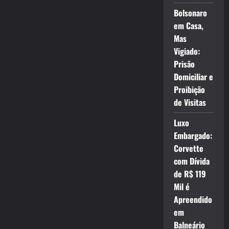
Bolsonaro
em Casa,
Mas
Vigiado:
Prisão
Domiciliar e
Proibição
de Visitas
Luxo
Embargado:
Corvette
com Dívida
de R$ 119
Mil é
Apreendido
em
Balneário