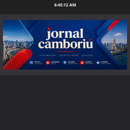
Skip
6:45:13 AM
to
content