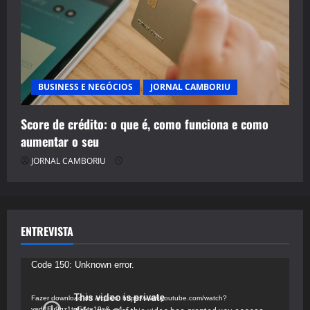
BUSINESS E NEGÓCIOS
JORNAL CAMBORIU
Score de crédito: o que é, como funciona e como
aumentar o seu
JORNAL CAMBORIU
ENTREVISTA
Tocador
Code 150: Unknown error.
de
vídeo
Fazer download do arquivo: https://www.youtube.com/watch?
v=d4Fu9gz1tqE&t=19s&_=4