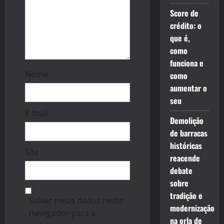
Score de
crédito: o
que é,
como
funciona e
Nome
como
aumentar o
seu
E-mail
Demolição
de barracas
históricas
Site
reacende
debate
sobre
tradição e
Salvar meus dados neste
modernização
navegador para a
na orla de