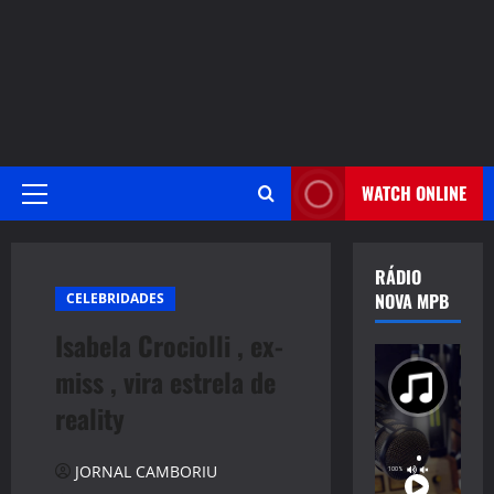
WATCH ONLINE
Primary
Menu
RÁDIO
NOVA MPB
CELEBRIDADES
Isabela Crociolli , ex-
miss , vira estrela de
reality
JORNAL CAMBORIU