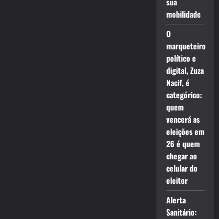
sua
mobilidade
O
marqueteiro
político e
digital, Zuza
Nacif, é
categórico:
quem
vencerá as
eleições em
26 é quem
chegar ao
celular do
eleitor
Alerta
Sanitário: