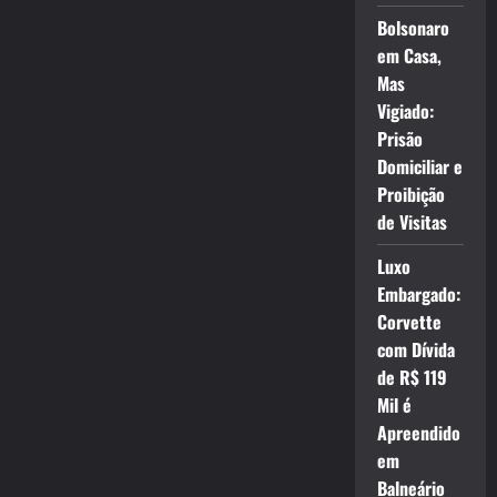
Bolsonaro
em Casa,
Mas
Vigiado:
Prisão
Domiciliar e
Proibição
de Visitas
Luxo
Embargado:
Corvette
com Dívida
de R$ 119
Mil é
Apreendido
em
Balneário