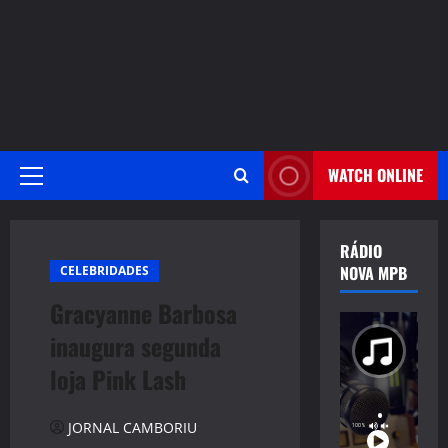
WATCH ONLINE
Primary
Menu
RÁDIO
NOVA MPB
CELEBRIDADES
Gracyanne Barbosa
inaugura segunda
loja Pink Lash
JORNAL CAMBORIU