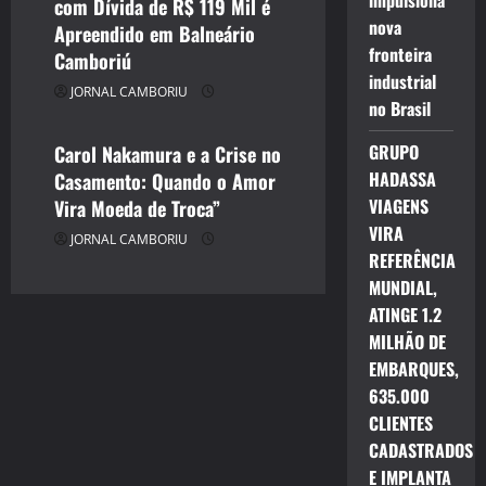
impulsiona
com Dívida de R$ 119 Mil é
CELEBRIDADES
nova
Apreendido em Balneário
CINEMA TEATRO TV INTERNET
fronteira
Camboriú
ENTRETENIMENTO
industrial
JORNAL CAMBORIU
JORNAL CAMBORIU
no Brasil
GRUPO
Carol Nakamura e a Crise no
HADASSA
Casamento: Quando o Amor
VIAGENS
Vira Moeda de Troca”
VIRA
JORNAL CAMBORIU
REFERÊNCIA
MUNDIAL,
ATINGE 1.2
MILHÃO DE
EMBARQUES,
635.000
CLIENTES
CADASTRADOS
E IMPLANTA