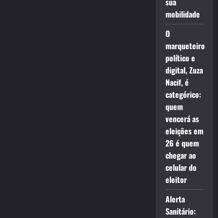
sua
mobilidade
O
marqueteiro
político e
digital, Zuza
Nacif, é
categórico:
quem
vencerá as
eleições em
26 é quem
chegar ao
celular do
eleitor
Alerta
Sanitário: