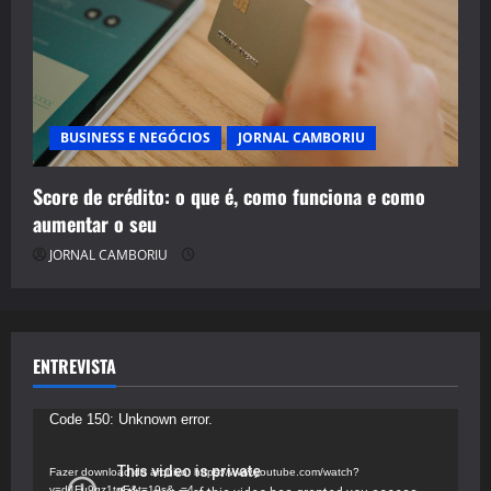
BUSINESS E NEGÓCIOS
JORNAL CAMBORIU
Score de crédito: o que é, como funciona e como
aumentar o seu
JORNAL CAMBORIU
ENTREVISTA
Tocador
Code 150: Unknown error.
de
vídeo
Fazer download do arquivo: https://www.youtube.com/watch?
v=d4Fu9gz1tqE&t=19s&_=4