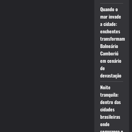
Quando o
mar invade
a cidade:
enchentes
transformam
Balneário
Camboriú
em cenário
de
devastação
Noite
tranquila:
dentro das
cidades
brasileiras
onde
segurança e