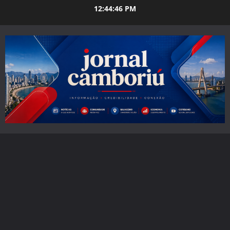
Skip
12:44:47 PM
to
content