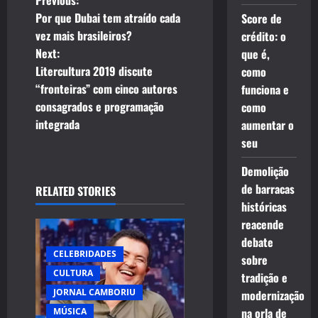
P
Previous:
Por que Dubai tem atraído cada
Score de
o
vez mais brasileiros?
crédito: o
Next:
que é,
s
Litercultura 2019 discute
como
t
“fronteiras” com cinco autores
funciona e
consagrados e programação
como
n
integrada
aumentar o
seu
a
Demolição
v
de barracas
RELATED STORIES
i
históricas
reacende
g
debate
CELEBRIDADES
sobre
a
CULTURA
tradição e
JORNAL CAMBORIU
modernização
t
na orla de
MÚSICA