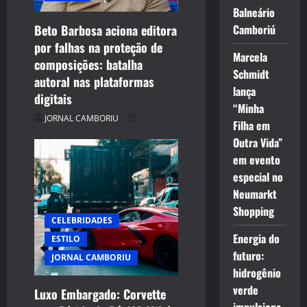
i
Balneário
Camboriú
Beto Barbosa aciona editora
o
por falhas na proteção de
Marcela
composições: batalha
n
Schmidt
autoral nas plataformas
lança
digitais
“Minha
JORNAL CAMBORIU
Filha em
Outra Vida”
em evento
especial no
Neumarkt
Shopping
CELEBRIDADES
Energia do
ESTILO
futuro:
JORNAL CAMBORIU
hidrogênio
verde
Luxo Embargado: Corvette