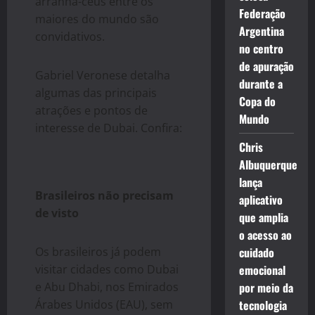
arranha-céus entre os
Federação
maiores do mundo são
Argentina
convidativos.
no centro
de apuração
Gabriel Veronese detalha
durante a
algumas das principais
Copa do
atrações e pontos de
Mundo
interesse de Dubai. Confira:
Chris
Albuquerque
lança
Brasileiros não precisam
aplicativo
de visto
que amplia
o acesso ao
Os brasileiros já podem
cuidado
visitar cidades como Dubai
emocional
e Abu Dhabi, nos Emirados
por meio da
Árabes Unidos (EAU), sem
tecnologia