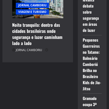
debate
JORNAL CAMBORIU
sobre
VIAGEM E TURISMO
segurança
em áreas
Noite tranquila: dentro das
de lazer
cidades brasileiras onde
segurança e lazer caminham
Pequenos
lado a lado
Guerreiros
JORNAL CAMBORIU
no Tatame:
Balneário
Camboriú
Brilha no
Brasileiro
Kids de Jiu-
Jitsu
Gramado
ocupa 3ª