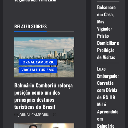
Bolsonaro
a
em Casa,
v
Mas
RELATED STORIES
Vigiado:
i
Prisão
Domiciliar e
g
Proibição
a
de Visitas
JORNAL CAMBORIU
t
Luxo
VIAGEM E TURISMO
Embargado:
i
Corvette
Balneário Camboriú reforça
com Dívida
posição como um dos
o
de R$ 119
principais destinos
Mil é
n
turísticos do Brasil
Apreendido
JORNAL CAMBORIU
em
Balneário