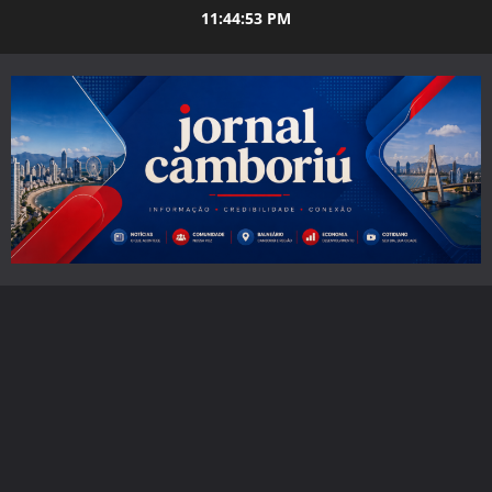
Skip
11:44:54 PM
to
content