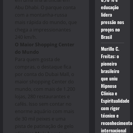
em uma ilha artificial em
educação
Abu Dhabi. O parque conta
lidera
com a montanha-russa
pressão nos
mais rápida do mundo, que
preços no
chega a impressionantes
Brasil
240 km/h.
O Maior Shopping Center
Murillo C.
do Mundo
Freitas: o
Para quem gosta de
pioneiro
compras, o destaque fica
brasileiro
por conta do Dubai Mall, o
que uniu
maior shopping Center do
Hipnose
mundo, com mais de 1.200
Clínica e
lojas, 280 restaurantes e
Espiritualidade
cafés. Isso sem contar no
com rigor
enorme aquário com mais
técnico e
de 30 mil peixes e uma
reconhecimento
pista de patinação de gelo
internacional