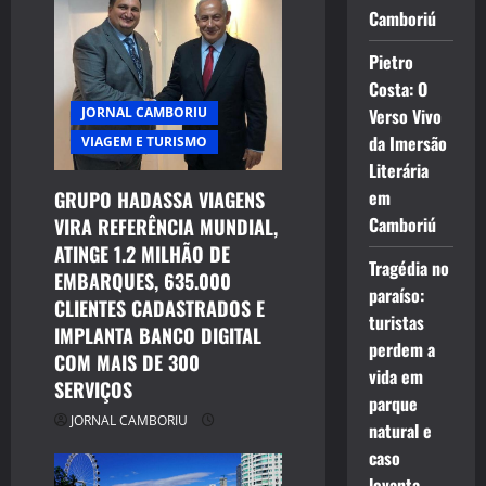
Camboriú
Pietro
Costa: O
JORNAL CAMBORIU
Verso Vivo
da Imersão
VIAGEM E TURISMO
Literária
em
GRUPO HADASSA VIAGENS
Camboriú
VIRA REFERÊNCIA MUNDIAL,
ATINGE 1.2 MILHÃO DE
Tragédia no
EMBARQUES, 635.000
paraíso:
CLIENTES CADASTRADOS E
turistas
IMPLANTA BANCO DIGITAL
perdem a
COM MAIS DE 300
vida em
SERVIÇOS
parque
JORNAL CAMBORIU
natural e
caso
levanta