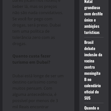
bares (ficam nos hotéis) e
Natal
beber lá, mas os preços
grandioso
não são nada convidativos.
com desfile
Se você for pego com
único e
drogas, será preso. Dubai
ambições
tem uma política de
turísticas
tolerância zero com as
Brasil
drogas.
debate
inclusão da
Quanto custa fazer
vacina
turismo em Dubai?
contra
meningite
Dubai está longe de ser um
B no
destino caríssimo como
calendário
muitos pensam. Com
oficial do
alguma antecedência, é
SUS
possível por menos de 3
mil Reais encontrar
Quando o