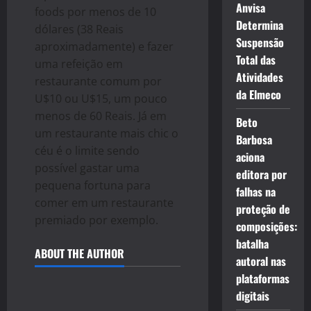
Anvisa
foods por menos de 10
Determina
dólares (38 Reais
Suspensão
aproximadamente) e fazer
Total das
uma refeição em
Atividades
restaurante comum por
da Elmeco
U$10 ou U$15, um pouco
menos de 60 Reais. Já em
Beto
um restaurante mais chic o
Barbosa
céu é o limite sendo
aciona
possível gastar uma
editora por
pequena fortuna para
falhas na
comer em um restaurante
proteção de
premiado por exemplo.
composições:
batalha
ABOUT THE AUTHOR
autoral nas
plataformas
digitais