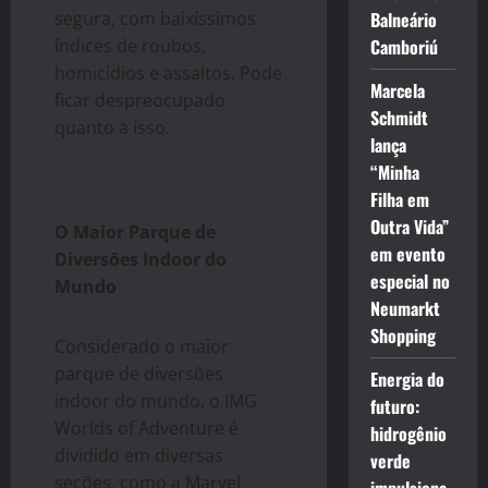
segura, com baixíssimos
Balneário
índices de roubos,
Camboriú
homicídios e assaltos. Pode
Marcela
ficar despreocupado
Schmidt
quanto a isso.
lança
“Minha
Filha em
Outra Vida”
O Maior Parque de
em evento
Diversões Indoor do
especial no
Mundo
Neumarkt
Shopping
Considerado o maior
parque de diversões
Energia do
indoor do mundo, o IMG
futuro:
Worlds of Adventure é
hidrogênio
dividido em diversas
verde
seções, como a Marvel