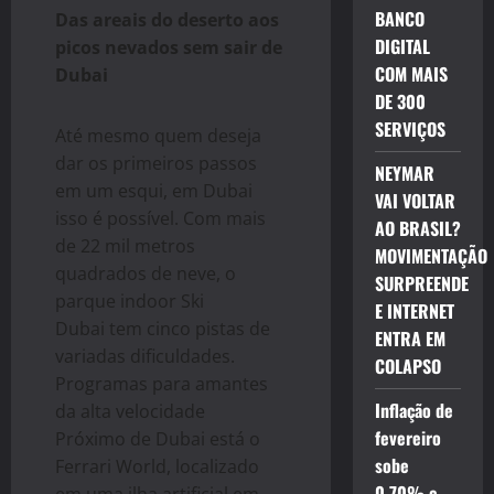
BANCO
Das areais do deserto aos
DIGITAL
picos nevados sem sair de
COM MAIS
Dubai
DE 300
SERVIÇOS
Até mesmo quem deseja
dar os primeiros passos
NEYMAR
em um esqui, em Dubai
VAI VOLTAR
isso é possível. Com mais
AO BRASIL?
de 22 mil metros
MOVIMENTAÇÃO
quadrados de neve, o
SURPREENDE
parque indoor Ski
E INTERNET
Dubai tem cinco pistas de
ENTRA EM
variadas dificuldades.
COLAPSO
Programas para amantes
Inflação de
da alta velocidade
fevereiro
Próximo de Dubai está o
sobe
Ferrari World, localizado
0,70% e