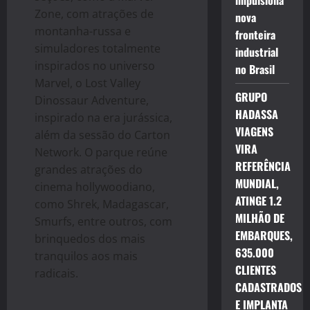
impulsiona
Zone, com atrações de
nova
montanha-russa e
fronteira
simuladores totalmente
industrial
inspirados no universo
no Brasil
Marvel, o Lost Valley
GRUPO
Dinossaur Adventure,
HADASSA
inspirado na era jurássica,
VIAGENS
além da sessão do Carton
VIRA
Network. O parque reúne
REFERÊNCIA
grandes atrações do
MUNDIAL,
cinema hollywoodiano,
ATINGE 1.2
como Shrek, Madagascar,
MILHÃO DE
Smurfs, entre outros, com
EMBARQUES,
brinquedos dos mais
635.000
tranquilos aos mais
CLIENTES
radicais.
CADASTRADOS
E IMPLANTA