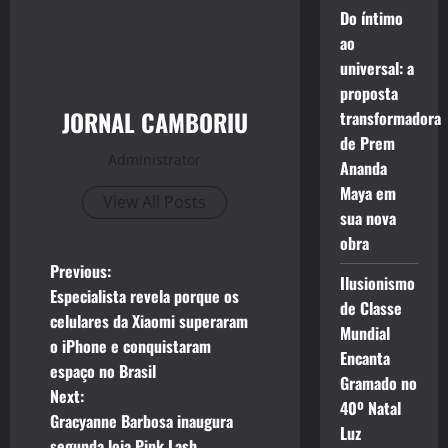
Do íntimo
ao
universal: a
proposta
JORNAL CAMBORIU
transformadora
de Prem
Administrator
Ananda
Maya em
View All Posts
sua nova
obra
P
Previous:
Ilusionismo
Especialista revela porque os
de Classe
o
celulares da Xiaomi superaram
Mundial
o iPhone e conquistaram
s
Encanta
espaço no Brasil
Gramado no
t
Next:
40º Natal
Gracyanne Barbosa inaugura
Luz
n
segunda loja Pink Lash