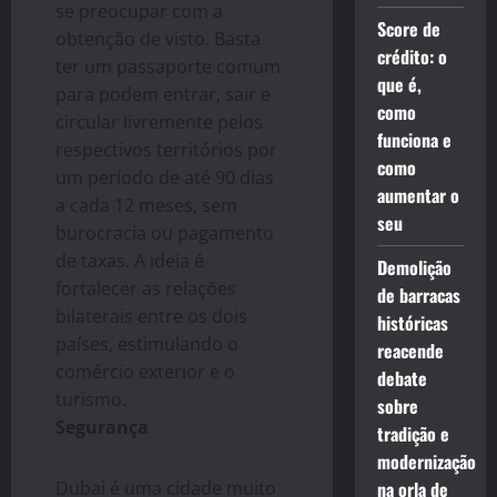
se preocupar com a
Score de
obtenção de visto. Basta
crédito: o
ter um passaporte comum
que é,
para podem entrar, sair e
como
circular livremente pelos
funciona e
respectivos territórios por
como
um período de até 90 dias
aumentar o
a cada 12 meses, sem
seu
burocracia ou pagamento
de taxas. A ideia é
Demolição
fortalecer as relações
de barracas
bilaterais entre os dois
históricas
países, estimulando o
reacende
comércio exterior e o
debate
turismo.
sobre
Segurança
tradição e
modernização
Dubai é uma cidade muito
na orla de