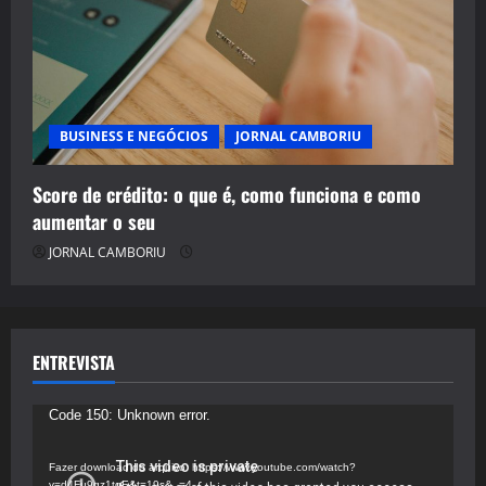
BUSINESS E NEGÓCIOS
JORNAL CAMBORIU
Score de crédito: o que é, como funciona e como
aumentar o seu
JORNAL CAMBORIU
ENTREVISTA
Tocador
Code 150: Unknown error.
de
vídeo
Fazer download do arquivo: https://www.youtube.com/watch?
v=d4Fu9gz1tqE&t=19s&_=4