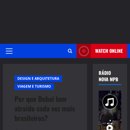
WATCH ONLINE
Primary
Menu
RÁDIO
NOVA MPB
DESIGN E ARQUITETURA
VIAGEM E TURISMO
Por que Dubai tem
atraído cada vez mais
brasileiros?