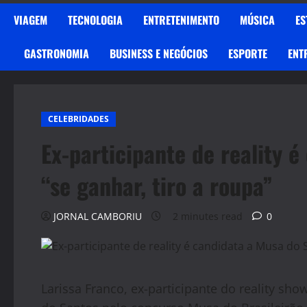
VIAGEM
TECNOLOGIA
ENTRETENIMENTO
MÚSICA
ES
GASTRONOMIA
BUSINESS E NEGÓCIOS
ESPORTE
ENT
CELEBRIDADES
Ex-participante de reality 
“se ganhar, tiro a roupa”
JORNAL CAMBORIU
2 minutes read
0
Larissa Franco, ex-participante do reality sh