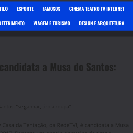
TILO
ESPORTE
FAMOSOS
CINEMA TEATRO TV INTERNET
RETENIMENTO
VIAGEM E TURISMO
DESIGN E ARQUITETURA
é candidata a Musa do Santos:
ow Casa da Tentação, da RedeTV!, é candidata a Musa