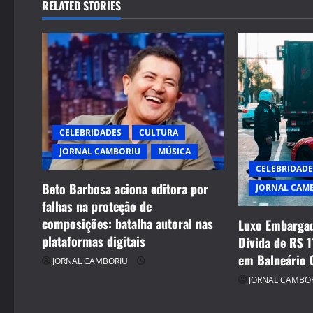
RELATED STORIES
CELEBRIDADES
CULTURA
JORNAL CAMBORIU
MÚSICA
CELEBRIDADE
Beto Barbosa aciona editora por
JORNAL CAM
falhas na proteção de
composições: batalha autoral nas
Luxo Embargad
plataformas digitais
Dívida de R$ 1
em Balneário 
JORNAL CAMBORIU
JORNAL CAMBO