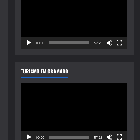
de
vídeo
00:00
52:25
TURISMO EM GRAMADO
Tocador
de
vídeo
00:00
57:18