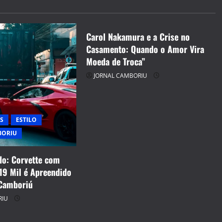
JORNAL CAMBORIU
Carol Nakamura e a Crise no
Casamento: Quando o Amor Vira
Moeda de Troca”
JORNAL CAMBORIU
S
ESTILO
BORIU
o: Corvette com
19 Mil é Apreendido
Camboriú
RIU