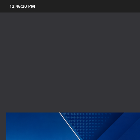
Skip
12:46:21 PM
to
content