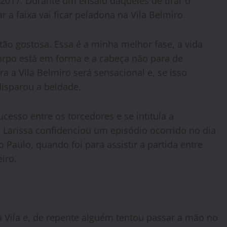
2017. Durante um ensaio daqueles de tirar o
r a faixa vai ficar peladona na Vila Belmiro.
tão gostosa. Essa é a minha melhor fase, a vida
orpo está em forma e a cabeça não para de
a a Vila Belmiro será sensacional e, se isso
disparou a beldade.
ucesso entre os torcedores e se intitula a
a. Larissa confidenciou um episódio ocorrido no dia
Paulo, quando foi para assistir a partida entre
iro.
 Vila e, de repente alguém tentou passar a mão no