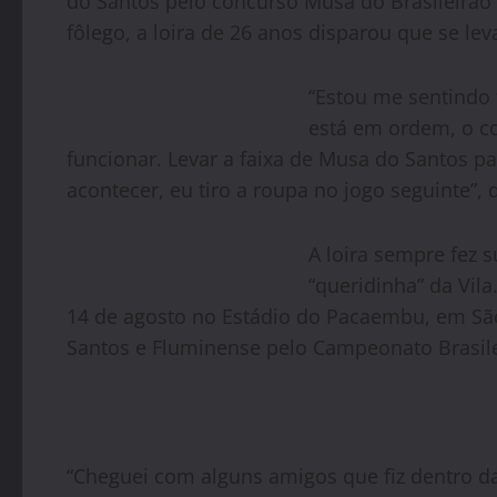
do Santos pelo concurso Musa do Brasileirão 
fôlego, a loira de 26 anos disparou que se leva
“Estou me sentindo 
está em ordem, o c
funcionar. Levar a faixa de Musa do Santos par
acontecer, eu tiro a roupa no jogo seguinte”, 
A loira sempre fez s
“queridinha” da Vil
14 de agosto no Estádio do Pacaembu, em São 
Santos e Fluminense pelo Campeonato Brasile
“Cheguei com alguns amigos que fiz dentro da