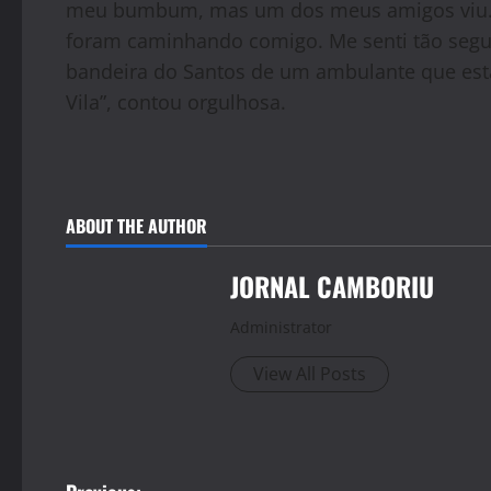
meu bumbum, mas um dos meus amigos viu. R
foram caminhando comigo. Me senti tão segur
bandeira do Santos de um ambulante que esta
Vila”, contou orgulhosa.
ABOUT THE AUTHOR
JORNAL CAMBORIU
Administrator
View All Posts