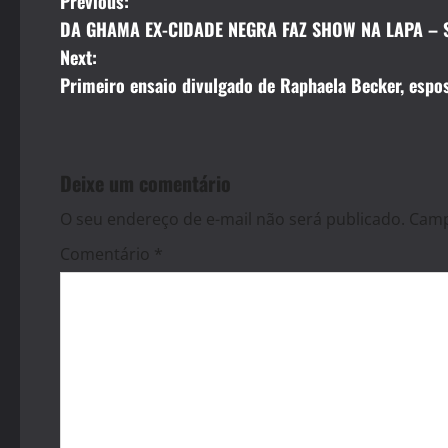
P
Previous:
DA GHAMA EX-CIDADE NEGRA FAZ SHOW NA LAPA – 
o
Next:
s
Primeiro ensaio divulgado de Raphaela Becker, espo
t
n
Deixe um comentário
a
O seu endereço de e-mail não será publicado.
Camp
v
Comentário
*
i
g
a
t