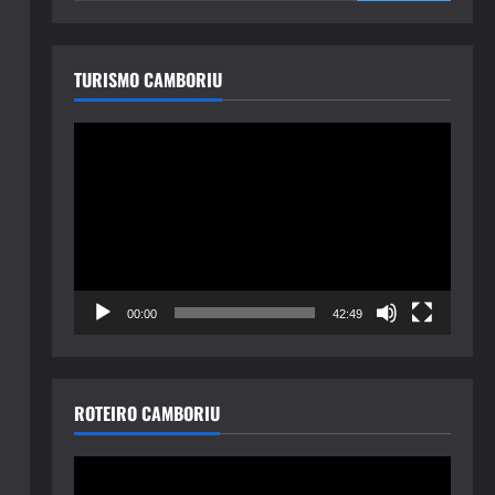
TURISMO CAMBORIU
Tocador
de
vídeo
00:00
42:49
ROTEIRO CAMBORIU
Tocador