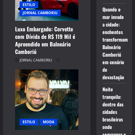
ESTILO
t
Quando o
JORNAL CAMBORIU
mar invade
i
a cidade:
Luxo Embargado: Corvette
enchentes
o
com Dívida de R$ 119 Mil é
transformam
Apreendido em Balneário
n
Balneário
Camboriú
Camboriú
JORNAL CAMBORIU
em cenário
de
devastação
Noite
tranquila:
dentro das
cidades
brasileiras
ESTILO
MODA
onde
segurança e