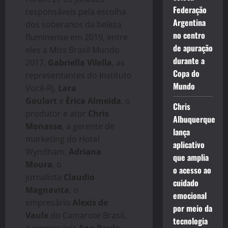
Federação
responsáveis pela escolha
Argentina
dos soberanos da beleza
no centro
fluminense em 2019, entre
de apuração
eles a Miss Brasil Mundo
durante a
2017,
Gabriella Vilella
, as
Copa do
representantes do Instituto
Mundo
Você-Rj,
Lara
Goulart
e
Èrica Almeida
, o
Chris
produtor e ator
Chris
Albuquerque
Monassa
, a gerente de
lança
marketing do Hotel
aplicativo
Wyndham,
Adriana
que amplia
Moura
, o
o acesso ao
jornalista
Claudio
cuidado
Magnavita
, o
emocional
empresário
Alexis de
por meio da
Vaulx
do Camarote Brasil,
tecnologia