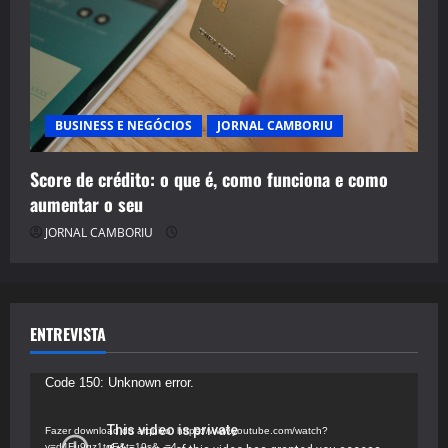
BUSINESS E NEGÓCIOS
JORNAL CAMBORIU
Score de crédito: o que é, como funciona e como
aumentar o seu
JORNAL CAMBORIU
ENTREVISTA
Tocador
Code 150: Unknown error.
de
vídeo
Fazer download do arquivo: https://www.youtube.com/watch?
v=d4Fu9gz1tqE&t=19s&_=4