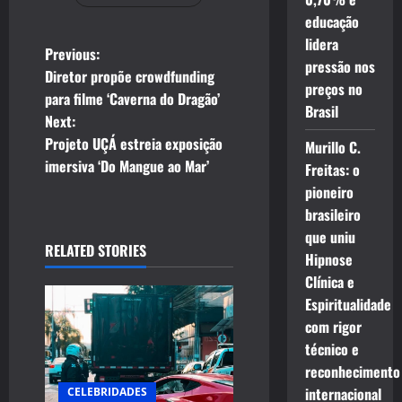
educação
lidera
P
Previous:
pressão nos
Diretor propõe crowdfunding
o
preços no
para filme ‘Caverna do Dragão’
Brasil
Next:
s
Projeto UÇÁ estreia exposição
Murillo C.
t
imersiva ‘Do Mangue ao Mar’
Freitas: o
pioneiro
n
brasileiro
que uniu
a
RELATED STORIES
Hipnose
v
Clínica e
Espiritualidade
i
com rigor
técnico e
g
reconhecimento
a
internacional
CELEBRIDADES