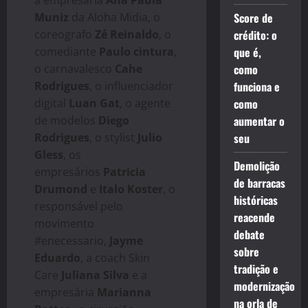
a empresária
Ana Paula
Muniz
da Aloha Midia, o
Score de
coreografo
Zé Reinaldo
, o
crédito: o
comediante
Paulo cintura
,
que é,
o carnavalesco
Cahe
como
Rodrigues
, o influenciador
funciona e
digital
Luan Gat
, o agente
como
de modelos
Diego
aumentar o
Rodrigues
, o stylist
Julio
seu
Gless
, os
Demolição
empresários
Patricia
de barracas
Drumond
e
Italo Koster
, o
históricas
responsável pelo
reacende
movimento
debate
#enecessario,
Jayme
sobre
Eduardo
, a coach Skin
tradição e
Care
Juliana Silva
e a
modernização
empresária
Marianna
na orla de