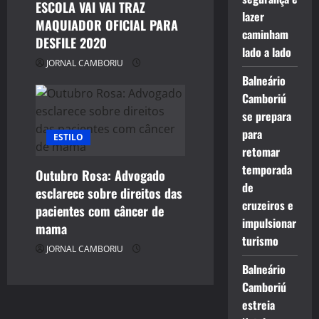
ESCOLA VAI VAI TRAZ
lazer
MAQUIADOR OFICIAL PARA
caminham
DESFILE 2020
lado a lado
JORNAL CAMBORIU
Balneário
Camboriú
se prepara
para
ESTILO
retomar
temporada
Outubro Rosa: Advogado
de
esclarece sobre direitos das
cruzeiros e
pacientes com câncer de
impulsionar
mama
turismo
JORNAL CAMBORIU
Balneário
Camboriú
estreia