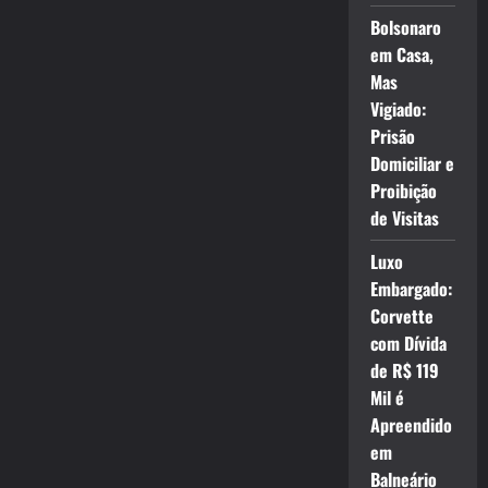
Bolsonaro
em Casa,
Mas
Vigiado:
Prisão
Domiciliar e
Proibição
de Visitas
Luxo
Embargado:
Corvette
com Dívida
de R$ 119
Mil é
Apreendido
em
Balneário