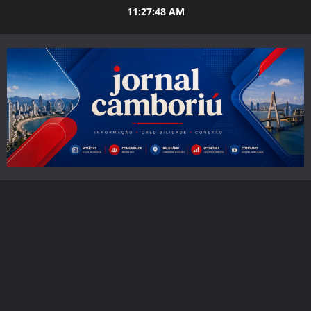
Skip
11:27:49 AM
to
content