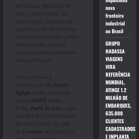
impulsiona
de roupas, 480 litros de
nova
leite, 1.200 fraldas, 500
fronteira
cobertores, centenas de
industrial
agasalhos. Os vencedores
no Brasil
deste quesito foram a Miss
GRUPO
Belford Roxo, Adriana
HADASSA
Yanca e o Mister Resende,
VIAGENS
Vinicius Marçal.
VIRA
REFERÊNCIA
O evento teve a
MUNDIAL,
participação
do Stúdio
ATINGE 1.2
Ágape
de BH produção
MILHÃO DE
visual,
AMPÓ
Moda
EMBARQUES,
Praia,
Perfil do Sol
sungas
635.000
por Billy Bob diretamente
CLIENTES
do Ceará, trajes de gala
CADASTRADOS
da
Lúmiere
e também o
E IMPLANTA