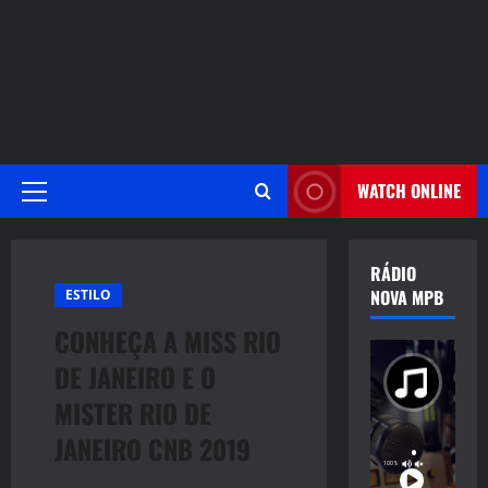
WATCH ONLINE
Primary
Menu
RÁDIO
NOVA MPB
ESTILO
CONHEÇA A MISS RIO
DE JANEIRO E O
MISTER RIO DE
JANEIRO CNB 2019