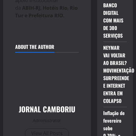
apoio institucional
BANCO
da
ABIH-RJ
,
Hotéis Rio
,
Rio
DIGITAL
Tur e Prefeitura RIO.
COM MAIS
DE 300
SERVIÇOS
ABOUT THE AUTHOR
NEYMAR
VAI VOLTAR
AO BRASIL?
MOVIMENTAÇÃO
SURPREENDE
E INTERNET
ENTRA EM
COLAPSO
JORNAL CAMBORIU
Inflação de
fevereiro
Administrator
sobe
View All Posts
0,70% e