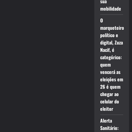
sua
mobilidade
O
marqueteiro
político e
digital, Zuza
Nacif, é
categórico:
quem
vencerá as
eleições em
26 é quem
chegar ao
celular do
eleitor
Alerta
Sanitário: