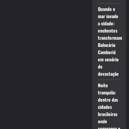
Quando o
mar invade
a cidade:
enchentes
transformam
Balneário
Camboriú
em cenário
de
devastação
Noite
tranquila:
dentro das
cidades
brasileiras
onde
segurança e