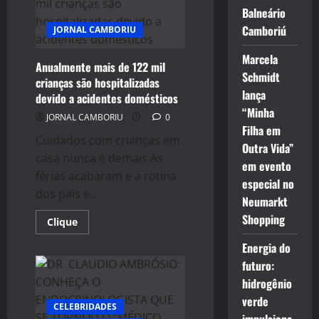
Isabella
Balneário
Silvestre
estão
Camboriú
JORNAL CAMBORIU
no
elenco
de
Marcela
“Uma
Anualmente mais de 122 mil
Escola
Schmidt
crianças são hospitalizadas
D+”
lança
devido a acidentes domésticos
“Minha
JORNAL CAMBORIU
0
Filha em
Cuidados com crianças em
Outra Vida”
casa nunca é demais As
em evento
férias acabaram e a rotina
especial no
dos pais e...
Neumarkt
Shopping
Read
Clique
more
about
Energia do
Anualmente
mais
futuro:
de
122
hidrogênio
mil
verde
crianças
CELEBRIDADES
são