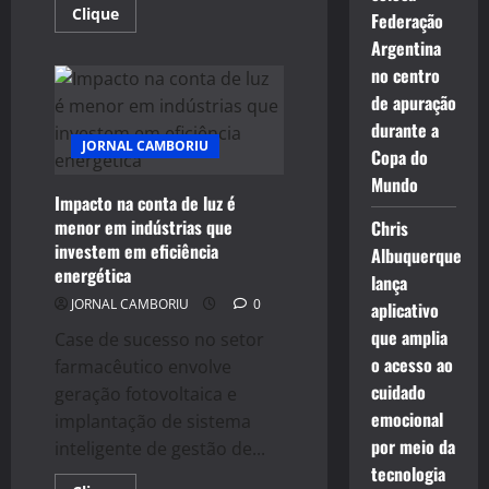
Read
Clique
Federação
more
about
Argentina
Startup
no centro
de
moda
de apuração
carioca
surpreende
durante a
mais
JORNAL CAMBORIU
uma
Copa do
vez
e
Mundo
emociona
Impacto na conta de luz é
com
menor em indústrias que
Chris
desfile
impecável.
investem em eficiência
Albuquerque
energética
lança
JORNAL CAMBORIU
0
aplicativo
que amplia
Case de sucesso no setor
o acesso ao
farmacêutico envolve
cuidado
geração fotovoltaica e
emocional
implantação de sistema
por meio da
inteligente de gestão de...
tecnologia