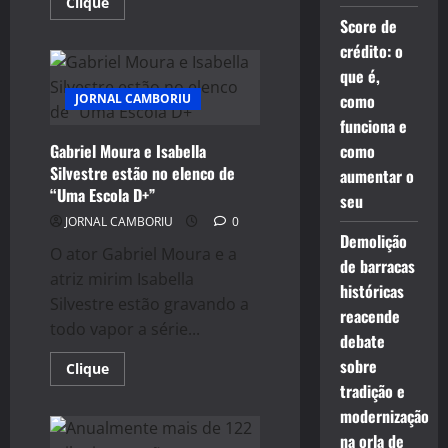
Read
Clique
more
Score de
about
Impacto
crédito: o
na
conta
que é,
de
como
JORNAL CAMBORIU
luz
é
funciona e
menor
em
Gabriel Moura e Isabella
como
indústrias
que
Silvestre estão no elenco de
aumentar o
investem
“Uma Escola D+”
em
seu
eficiência
JORNAL CAMBORIU
0
energética
Demolição
O ator Gabriel Moura e a
de barracas
atriz mirim Isabella
históricas
Silvestre estão gravando a
reacende
todo vapor a série...
debate
sobre
Read
Clique
more
tradição e
about
Gabriel
modernização
Moura
e
na orla de