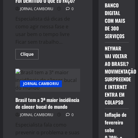
FUI DEMITIDO O QUE EU FAÇO?
QUE
BANCO
SE
JORNAL CAMBORIU
0
TORNOU
DIGITAL
O
Especialista dá dicas de
“MÉDICO
COM MAIS
DAS
como agir nessa fase e
CELEBRIDADES
DE 300
usar bem o tempo livre
SERVIÇOS
Ficar sem trabalho...
NEYMAR
Read
Clique
VAI VOLTAR
more
about
AO BRASIL?
FUI
MOVIMENTAÇÃO
DEMITIDO
O
SURPREENDE
QUE
JORNAL CAMBORIU
EU
E INTERNET
FAÇO?
ENTRA EM
Brasil tem a 3ª maior incidência
COLAPSO
de câncer bucal do mundo
Inflação de
JORNAL CAMBORIU
0
fevereiro
Especialista fala como
sobe
prevenir o problema e suas
0,70% e