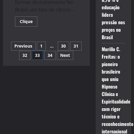
formas de tratamento No
educação
Brasil, um tipo de câncer...
lidera
Read
Clique
pressão nos
more
preços no
about
Brasil
Brasil
tem
a
Navegação
Previous
1
…
30
31
3ª
Murillo C.
maior
incidência
32
33
34
Next
Freitas: o
por
de
câncer
pioneiro
bucal
posts
brasileiro
do
mundo
que uniu
Hipnose
Clínica e
Espiritualidade
com rigor
técnico e
reconhecimento
internacional