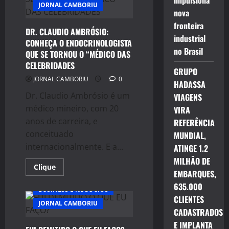
impulsiona
hospitalizadas
JORNAL CAMBORIU
devido
nova
a
acidentes
fronteira
domésticos
DR. CLAUDIO AMBRÓSIO:
industrial
CONHEÇA O ENDOCRINOLOGISTA
no Brasil
QUE SE TORNOU O “MÉDICO DAS
CELEBRIDADES
GRUPO
JORNAL CAMBORIU
0
HADASSA
Dr. Claudio Ambrósio é um
VIAGENS
médico mineiro, com 20
VIRA
anos de carreira, e
REFERÊNCIA
conceituado
MUNDIAL,
internacionalmente. E a...
ATINGE 1.2
MILHÃO DE
Read
Clique
EMBARQUES,
more
about
635.000
DR.
BUSINESS E NEGÓCIOS
CLAUDIO
CLIENTES
AMBRÓSIO:
JORNAL CAMBORIU
CONHEÇA
CADASTRADOS
O
ENDOCRINOLOGISTA
E IMPLANTA