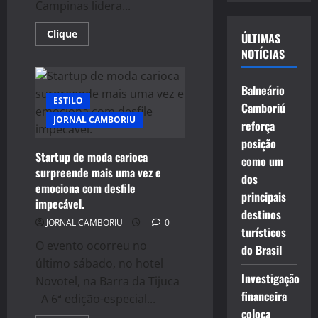
vídeo
Campinas lidera...
Read
Clique
ÚLTIMAS
more
NOTÍCIAS
about
JET
SPORTS
CONTEST:
Balneário
ERIK
ESTILO
TEIXEIRA
Camboriú
DEFENDE
JORNAL CAMBORIU
A
reforça
LIDERANÇA
posição
EM
RIBEIRÃO
Startup de moda carioca
como um
PIRES
surpreende mais uma vez e
dos
emociona com desfile
principais
impecável.
destinos
JORNAL CAMBORIU
0
turísticos
O evento ocorreu no
do Brasil
último sábado, no hotel
Investigação
Novotel, na Barra da Tijuca
financeira
A 6ª edição-especial...
coloca