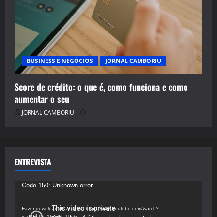
BUSINESS E NEGÓCIOS
JORNAL CAMBORIU
Score de crédito: o que é, como funciona e como
aumentar o seu
JORNAL CAMBORIU
ENTREVISTA
Tocador
Code 150: Unknown error.
de
vídeo
Fazer download do arquivo: https://www.youtube.com/watch?
v=d4Fu9gz1tqE&t=19s&_=4