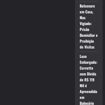
Bolsonaro
em Casa,
Mas
Vigiado:
Prisão
Domiciliar e
Proibição
de Visitas
Luxo
Embargado:
Corvette
com Dívida
de R$ 119
Mil é
Apreendido
em
Balneário