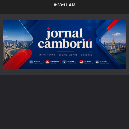
Skip
8:33:13 AM
to
content