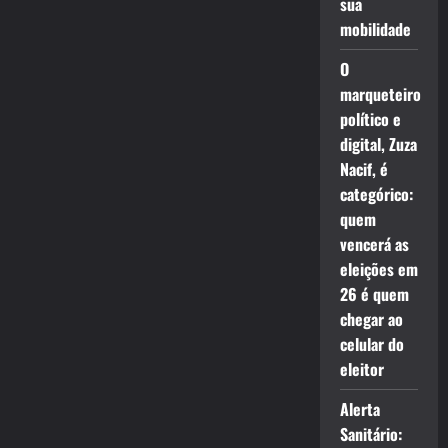
sua
mobilidade
O
marqueteiro
político e
digital, Zuza
Nacif, é
categórico:
quem
vencerá as
eleições em
26 é quem
chegar ao
celular do
eleitor
Alerta
Sanitário: