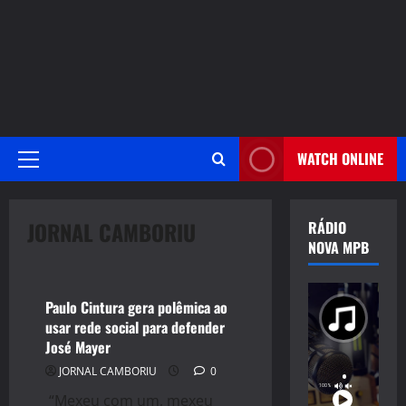
WATCH ONLINE
Primary
Menu
JORNAL CAMBORIU
RÁDIO
NOVA MPB
JORNAL CAMBORIU
Paulo Cintura gera polêmica ao
usar rede social para defender
José Mayer
JORNAL CAMBORIU
0
“Mexeu com um, mexeu