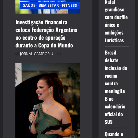
Natal
SAÚDE - BEM ESTAR - FITNESS - ESPORTE
grandioso
com desfile
Investigação financeira
único e
coloca Federação Argentina
ambições
no centro de apuração
turísticas
durante a Copa do Mundo
Brasil
JORNAL CAMBORIU
debate
inclusão da
vacina
contra
meningite
B no
calendário
oficial do
SUS
Quando o