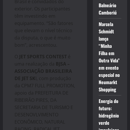
Brasil e convidados do
Balneário
exterior. Os participantes
Camboriú
têm investindo em
equipamento. “São fatores
Marcela
que elevam o nível técnico
Schmidt
da disputa, o que é muito
lança
bom”, acrescentou.
“Minha
Filha em
O
JET SPORTS CONTEST
é
Outra Vida”
uma realização da
BJSA –
em evento
ASSOCIAÇÃO BRASILEIRA
especial no
DE JET SK
I, com produção
Neumarkt
da CPM7 FULL PROMOTION,
Shopping
apoio da PREFEITURA DE
RIBEIRÃO PIRES, DA
Energia do
SECRETARIA DE TURISMO E
futuro:
DESENOVLVIMENTO
hidrogênio
ECONÔMICO, NATURAL
verde
RACING, RADICAL JET