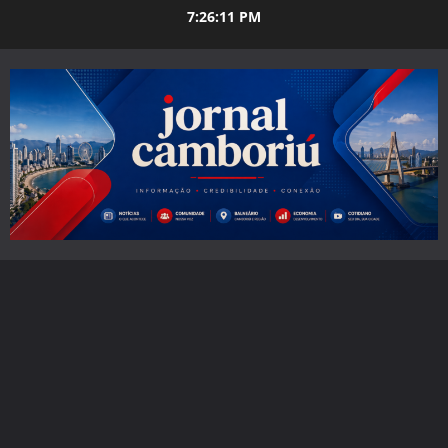
Skip
7:26:12 PM
to
content