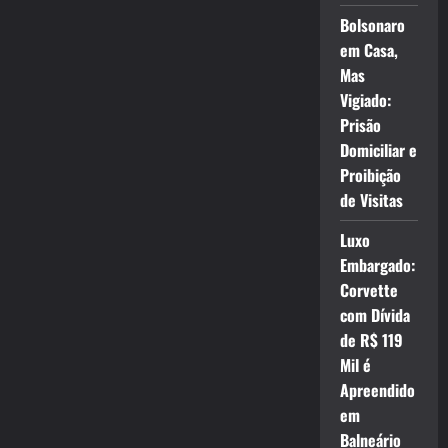
Bolsonaro
em Casa,
Mas
Vigiado:
Prisão
Domiciliar e
Proibição
de Visitas
Luxo
Embargado:
Corvette
com Dívida
de R$ 119
Mil é
Apreendido
em
Balneário