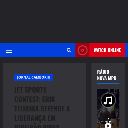
WATCH ONLINE
Primary
Menu
RÁDIO
NOVA MPB
JORNAL CAMBORIU
JET SPORTS
CONTEST: ERIK
TEIXEIRA DEFENDE A
LIDERANÇA EM
RIBEIRÃO PIRES