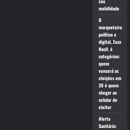
sua
mobilidade
O
marqueteiro
político e
digital, Zuza
Nacif, é
categórico:
quem
vencerá as
eleições em
26 é quem
chegar ao
celular do
eleitor
Alerta
Sanitário: