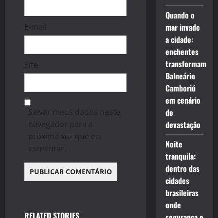
Quando o
E-mail
mar invade
a cidade:
enchentes
transformam
Site
Balneário
Camboriú
em cenário
Salvar meus dados neste
de
navegador para a
devastação
próxima vez que eu
Noite
comentar.
tranquila:
dentro das
cidades
brasileiras
onde
RELATED STORIES
segurança e