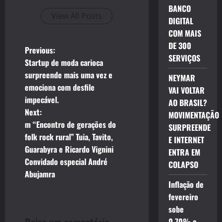
BANCO
View All Posts
DIGITAL
COM MAIS
DE 300
P
Previous:
SERVIÇOS
Startup de moda carioca
o
surpreende mais uma vez e
NEYMAR
emociona com desfile
s
VAI VOLTAR
impecável.
AO BRASIL?
t
Next:
MOVIMENTAÇÃO
m “Encontro de gerações do
SURPREENDE
n
folk rock rural” Tuia, Tavito,
E INTERNET
Guarabyra e Ricardo Vignini
ENTRA EM
a
Convidado especial André
COLAPSO
v
Abujamra
Inflação de
i
fevereiro
sobe
g
0,70% e