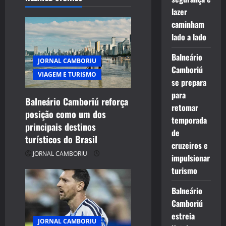
lazer
caminham
lado a lado
Balneário
JORNAL CAMBORIU
Camboriú
VIAGEM E TURISMO
se prepara
para
Balneário Camboriú reforça
retomar
posição como um dos
temporada
principais destinos
de
turísticos do Brasil
cruzeiros e
JORNAL CAMBORIU
impulsionar
turismo
Balneário
Camboriú
estreia
JORNAL CAMBORIU