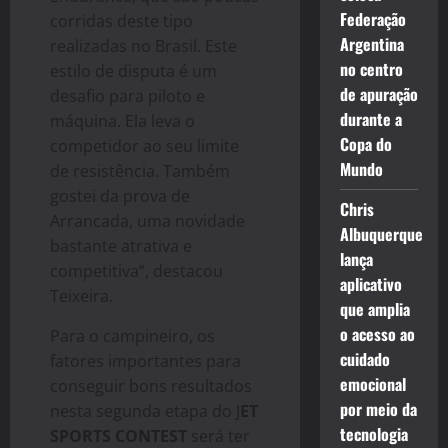
Federação
corridas deste tipo
Argentina
realizadas no Brasil. Este
no centro
estilo de disputa é um
de apuração
desafio para piloto e
durante a
máquina. Ela leva o
Copa do
competidor ao seu limite
Mundo
de resistência. Também
gostei da prova de
Chris
Arrancada, uma novidade
Albuquerque
bastante atrativa e
lança
competitiva”, destacou
aplicativo
Teixeira.
que amplia
o acesso ao
Para o campineiro, os
cuidado
fatores importantes para
emocional
conseguir bons resultados
por meio da
nesta segunda etapa do J
ET
tecnologia
SPORTS CONTEST
será ter