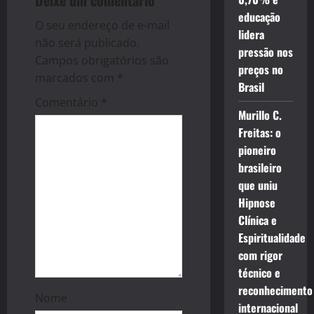
Deixe um comentário
educação
a
O seu endereço de e-mail
lidera
não será publicado.
t
pressão nos
Campos obrigatórios são
preços no
i
marcados com
*
Brasil
Comentário
*
o
Murillo C.
Freitas: o
n
pioneiro
brasileiro
que uniu
Hipnose
Clínica e
Espiritualidade
com rigor
técnico e
reconhecimento
Nome
internacional