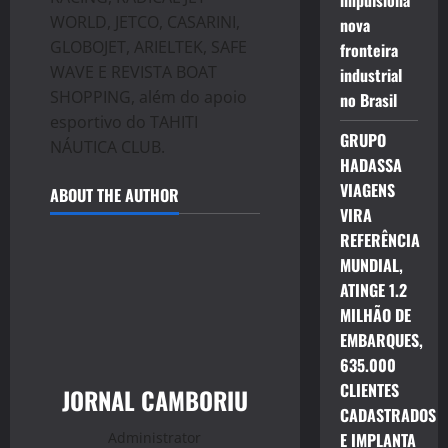
impulsiona
WORLD, JETCO, CASARINI,
nova
GLOBOJET, ARIELTEK, SAFE
fronteira
WAVE E REVISTA BOAT
industrial
SHOPPING, além do apoio
no Brasil
esportivo do TAHITI
GRUPO
NÁUTICA CLUB.
HADASSA
VIAGENS
ABOUT THE AUTHOR
VIRA
REFERÊNCIA
MUNDIAL,
ATINGE 1.2
MILHÃO DE
EMBARQUES,
635.000
CLIENTES
JORNAL CAMBORIU
CADASTRADOS
Administrator
E IMPLANTA