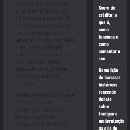
resistência acima de tudo,
Score de
largar bem e contar com
crédito: o
um bom equipamento. “Eu
que é,
e meu pai temos treinado
como
bastante, no lago que
funciona e
temos em nosso sítio. Além
como
disso, tenho realizado
aumentar o
trabalho de academia, que
seu
é fundamental. Muita
dedicação para garantir
Demolição
um ótimo resultado”,
de barracas
ressaltou.
históricas
reacende
Teixeira lembrou ainda que
debate
o nível técnico da
sobre
competição é bastante
tradição e
elevado, reunindo
modernização
competidores de todo o
na orla de