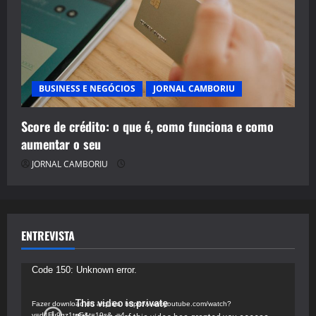
BUSINESS E NEGÓCIOS
JORNAL CAMBORIU
Score de crédito: o que é, como funciona e como
aumentar o seu
JORNAL CAMBORIU
ENTREVISTA
Tocador
Code 150: Unknown error.
de
vídeo
Fazer download do arquivo: https://www.youtube.com/watch?
v=d4Fu9gz1tqE&t=19s&_=4