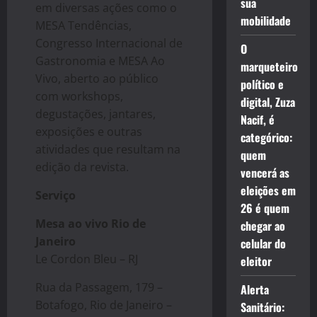
sua
em diversas ações como o
mobilidade
MESA Tendências,
Congresso Internacional de
O
Gastronomia e MESA Ao
marqueteiro
Vivo, aberto ao público
político e
com workshops,
digital, Zuza
degustações, jantares,
Nacif, é
exposições e outras
categórico:
atividades que resultam na
quem
edição da revista.
vencerá as
eleições em
Serviço
26 é quem
Mesa ao vivo Rio de
chegar ao
Janeiro
celular do
Le Cordon Bleu – RJ
eleitor
Rua da Passagem, 179 –
Alerta
Botafogo, Rio de Janeiro –
Sanitário: