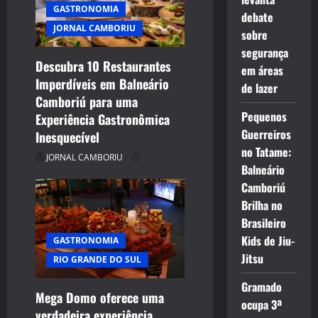
t
GASTRONOMIA
debate
JORNAL CAMBORIU
sobre
i
segurança
Descubra 10 Restaurantes
o
em áreas
Imperdíveis em Balneário
de lazer
n
Camboriú para uma
Pequenos
Experiência Gastronômica
Guerreiros
Inesquecível
no Tatame:
JORNAL CAMBORIU
Balneário
Camboriú
Brilha no
Brasileiro
Kids de Jiu-
GASTRONOMIA
Jitsu
RIO GRANDE DO SUL
Gramado
Mega Domo oferece uma
ocupa 3ª
verdadeira experiência