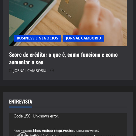
BUSINESS E NEGÓCIOS
JORNAL CAMBORIU
Score de crédito: o que é, como funciona e como
aumentar o seu
JORNAL CAMBORIU
ENTREVISTA
Tocador
Code 150: Unknown error.
de
vídeo
Fazer download do arquivo: https://www.youtube.com/watch?
v=d4Fu9gz1tqE&t=19s&_=4