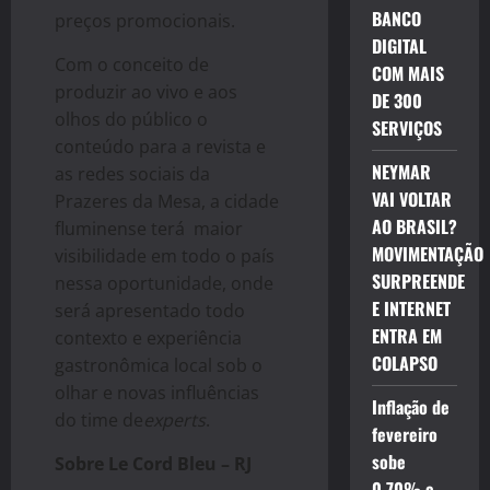
BANCO
preços promocionais.
DIGITAL
Com o conceito de
COM MAIS
produzir ao vivo e aos
DE 300
olhos do público o
SERVIÇOS
conteúdo para a revista e
NEYMAR
as redes sociais da
VAI VOLTAR
Prazeres da Mesa, a cidade
AO BRASIL?
fluminense terá maior
MOVIMENTAÇÃO
visibilidade em todo o país
SURPREENDE
nessa oportunidade, onde
E INTERNET
será apresentado todo
ENTRA EM
contexto e experiência
COLAPSO
gastronômica local sob o
olhar e novas influências
Inflação de
do time de
experts
.
fevereiro
sobe
Sobre Le Cord Bleu – RJ
0,70% e