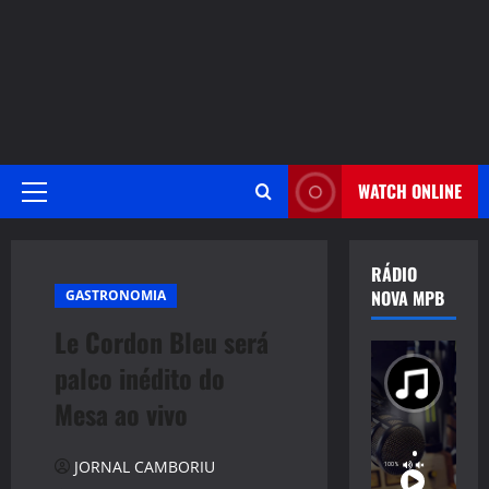
WATCH ONLINE
Primary
Menu
RÁDIO
NOVA MPB
GASTRONOMIA
Le Cordon Bleu será
palco inédito do
Mesa ao vivo
JORNAL CAMBORIU