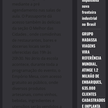
impulsiona
mediante a pré
nova
agendamento nas salas de
fronteira
aula. O Passaporte dá
industrial
acesso também às delícias
no Brasil
da seção O Melhor das
GRUPO
Cidades , onde comidinhas
HADASSA
de restaurantes, bares e
VIAGENS
docerias locais serão
VIRA
oferecidas das 19h às
REFERÊNCIA
20h30. No átrio da escola
MUNDIAL,
acontece, durante toda a
ATINGE 1.2
programação do evento, o
MILHÃO DE
Empório Mesa, com acesso
EMBARQUES,
gratuito ao público, onde
635.000
diversos produtos
CLIENTES
artesanais, como vinhos,
CADASTRADOS
bebidas, ingredientes e
E IMPLANTA
utensílios serão vendidos a