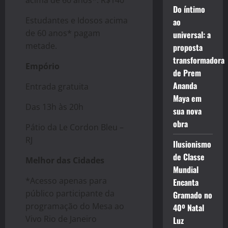
acima de 60 anos*: R$140
Do íntimo
Estudantes e Idosos acima
ao
de 60 anos* pagam
universal: a
metade.
proposta
transformadora
Empório
de Prem
Ananda
Entrada gratuita
Maya em
Das 13h às 20h
sua nova
obra
Pátio da Le Cordon Bleu –
RJ
Ilusionismo
de Classe
Melhor das Cidades
Mundial
*Acesso apenas para
Encanta
público participante da
Gramado no
programação do Mesa ao
40º Natal
Vivo Rio de Janeiro
Luz