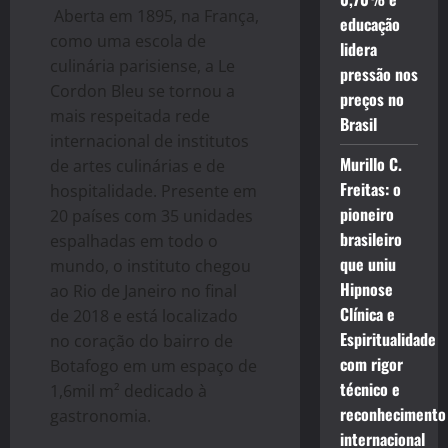
Aberta em 1895, na França,
educação
como uma escola de
lidera
culinária parisiense, a Le
pressão nos
Cordon Bleu se tornou a
preços no
mais respeitada rede
Brasil
internacional de institutos
Murillo C.
de artes culinárias e de
Freitas: o
hospitalidade. Presente em
pioneiro
20 países com 35 unidades
brasileiro
espalhadas em todo o
que uniu
mundo, o instituto chegou
Hipnose
ao Rio de Janeiro no final
Clínica e
de 2018 e está localizado
Espiritualidade
no coração do bairro de
com rigor
Botafogo em um espaço de
técnico e
1,6mil m² dedicado à
reconhecimento
gastronomia.
internacional