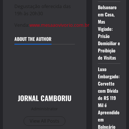
Degustação oferecida das
Bolsonaro
19h às 20h30
em Casa,
Mas
Venda:
www.mesaaovivorio.com.br
Vigiado:
Prisão
ABOUT THE AUTHOR
Domiciliar e
Proibição
de Visitas
Luxo
Embargado:
Corvette
com Dívida
JORNAL CAMBORIU
de R$ 119
Mil é
Administrator
Apreendido
em
View All Posts
Balneário