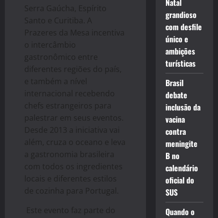
Natal
Serra Gaúcha, Espírito
grandioso
Santo e Curitiba. A
com desfile
Prazeres da Mesa incentiva
único e
o intercâmbio
ambições
gastronômico entre
turísticas
diferentes regiões do país,
e também a nível
Brasil
internacional recebendo
debate
chefs estrangeiros para
inclusão da
palestrar em seus eventos.
vacina
Desde 2013 a iniciativa vai
contra
além, cruza o oceano e leva
meningite
a gastronomia brasileira
B no
com todos os ingredientes
calendário
locais e diferentes estilos
oficial do
de cozinha para Portugal.
SUS
Este evento faz parte do
Quando o