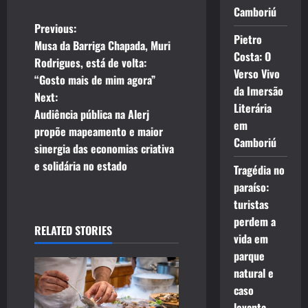
Camboriú
P
Previous:
Pietro
Musa da Barriga Chapada, Muri
o
Costa: O
Rodrigues, está de volta:
Verso Vivo
“Gosto mais de mim agora”
s
da Imersão
Next:
Literária
t
Audiência pública na Alerj
em
propõe mapeamento e maior
n
Camboriú
sinergia das economias criativa
e solidária no estado
Tragédia no
a
paraíso:
v
turistas
perdem a
i
RELATED STORIES
vida em
parque
g
natural e
a
caso
levanta