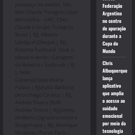
presença no evento. São
Federação
eles: Claude Troisgros (Que
Argentina
Marravilha – GNT, Chez
no centro
Claude e Grupo Troisgros
de apuração
Brasil | RJ), Alberto
durante a
Landgraf (Oteque | RJ),
Copa do
Roberta Sudbrack (Sud, o
Mundo
pássaro verde / Garagem
Chris
da Roberta / Sudtruck | RJ
Albuquerque
), Nello
lança
Cassese(Copacabana
aplicativo
Palace | RJ),Katia Barbosa
que amplia
(Aconchego Carioca | RJ),
o acesso ao
Andréa Tinoco (Bufê
cuidado
Andréa Tinoco | RJ),Jimmy
emocional
McManis (Ogrostronomia e
por meio da
Burgertopia | RJ), Henrique
tecnologia
Mirabeau (Purus Panis |