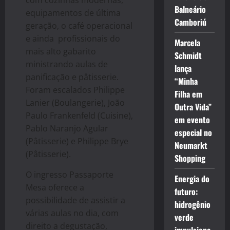
com cozinhas modernas,
Balneário
equipamentos de última
Camboriú
geração, o café operacional
e ainda profissionais do
Marcela
mais alto gabarito
Schmidt
ministrando aulas de
lança
panificação e pâtisserie.
“Minha
Foram escalados Philippe
Filha em
Lanier (Boulangerie), João
Outra Vida”
Paulo Frankenfeld (Cuisine),
em evento
Pablo Naranjo Agular
especial no
(Pâtisserie) e Philippe Brye
Neumarkt
(Pâtisserie).
Shopping
O ingresso Passaporte
Energia do
Mesa oferece a
futuro:
possibilidade de assistir a
hidrogênio
várias aulas no dia, com
verde
direito a degustação,