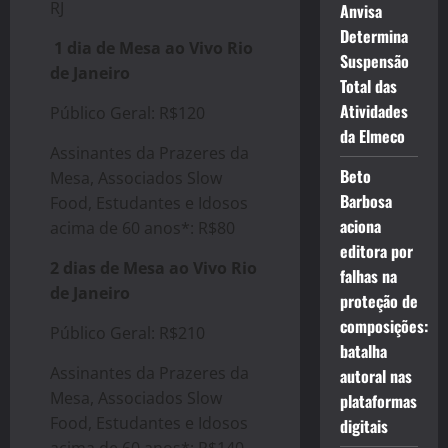
RJ
Anvisa
Determina
1 dia de Mesa ao Vivo Rio
Suspensão
de Janeiro
Total das
Atividades
Público Geral: R$120
da Elmeco
Assinantes da Prazeres da
Beto
Mesa, Associados Slow
Barbosa
Food, Estudantes e Idosos
aciona
acima de 60 anos*: R$80
editora por
2 dias de Mesa ao Vivo Rio
falhas na
de Janeiro
proteção de
composições:
Público Geral: R$210
batalha
Assinantes da Prazeres da
autoral nas
Mesa, Associados Slow
plataformas
Food, Estudantes e Idosos
digitais