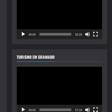
de
vídeo
00:00
52:25
TURISMO EM GRAMADO
Tocador
de
vídeo
00:00
57:18