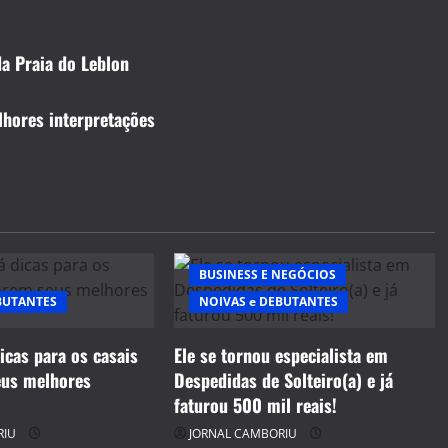
da Praia do Leblon
hores interpretações
BUSINESS E NEGÓCIOS
BUTANTES
NOIVAS e DEBUTANTES
icas para os casais
Ele se tornou especialista em
eus melhores
Despedidas de Solteiro(a) e já
faturou 500 mil reais!
RIU
JORNAL CAMBORIU