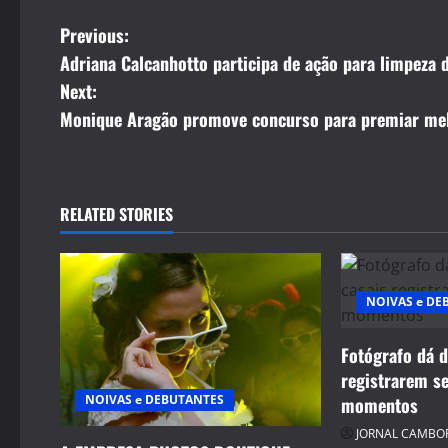
P
Previous:
Adriana Calcanhotto participa de ação para limpeza 
o
Next:
s
Monique Aragão promove concurso para premiar mel
t
n
RELATED STORIES
a
v
NOIVAS e DE
i
Fotógrafo dá d
g
registrarem s
NOIVAS e DEBUTANTES
momentos
a
JORNAL CAMBO