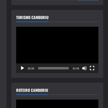
TURISMO CAMBORIU
Tocador
de
vídeo
00:00
42:49
ROTEIRO CAMBORIU
Tocador