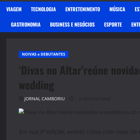
VIAGEM
TECNOLOGIA
ENTRETENIMENTO
MÚSICA
ES
GASTRONOMIA
BUSINESS E NEGÓCIOS
ESPORTE
ENT
NOIVAS e DEBUTANTES
‘Divas no Altar’reúne novid
wedding
JORNAL CAMBORIU
2 minutes read
Em sua 9ª edição, evento conta com mais de 