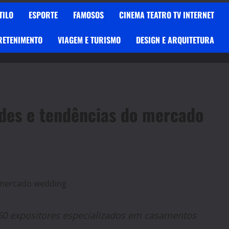
TILO
ESPORTE
FAMOSOS
CINEMA TEATRO TV INTERNET
RETENIMENTO
VIAGEM E TURISMO
DESIGN E ARQUITETURA
ades e tendências do mercado
60 expositores especializados em casamentos