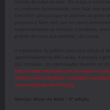
missão de subir ao altar. “Às vezes, é necess
os melhores fornecedores, sem falar que qu
Descobrir serviços que se alinhem ao gosto d
proposta é fazer com que os casais encontr
experimentando os serviços e produtos, vive
grande dia mais que perfeito”, diz Luana.
A expectativa de público para esta edição é d
aproximadamente 800 casais. A entrada é gratu
são limitadas. Os interessados deverão se insc
https://www.eventbrite.com.br/e/divas-no-alt
medium=discovery&utm-campaign=social&ut
source=cp&utm-term=listing
Serviço:
Divas no Altar – 9ª edição