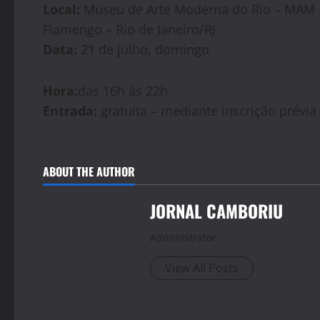
Local:
Museu de Arte Moderna do Rio – MAM -
Flamengo – Rio de Janeiro/RJ
Data:
21 de julho, domingo
Hora:
das 16h às 22h
Entrada:
gratuita – mediante inscrição prévia
ABOUT THE AUTHOR
JORNAL CAMBORIU
Administrator
View All Posts