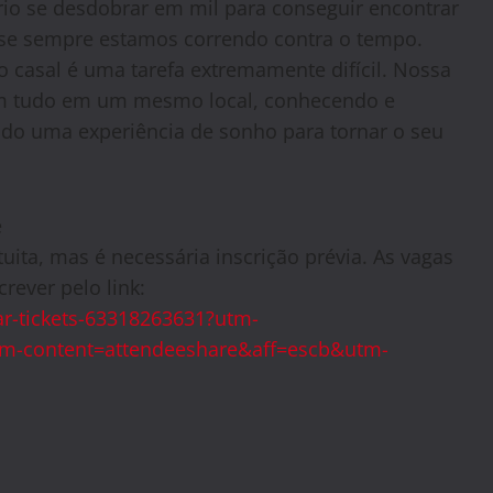
ário se desdobrar em mil para conseguir encontrar
ase sempre estamos correndo contra o tempo.
o casal é uma tarefa extremamente difícil. Nossa
em tudo em um mesmo local, conhecendo e
ndo uma experiência de sonho para tornar o seu
e
ita, mas é necessária inscrição prévia. As vagas
rever pelo link:
ar-tickets-63318263631?utm-
m-content=attendeeshare&aff=escb&utm-