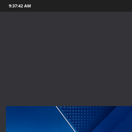
Skip
9:37:44 AM
to
content