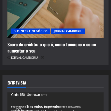
BUSINESS E NEGÓCIOS
JORNAL CAMBORIU
Score de crédito: o que é, como funciona e como
aumentar o seu
JORNAL CAMBORIU
ENTREVISTA
Tocador
Code 150: Unknown error.
de
vídeo
Fazer download do arquivo: https://www.youtube.com/watch?
v=d4Fu9gz1tqE&t=19s&_=4