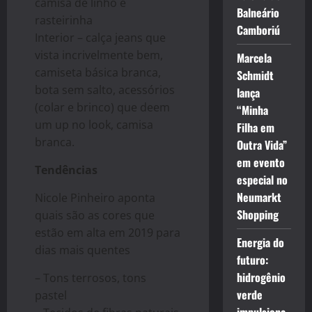
camisa de linho e
Balneário
rasteirinha
Camboriú
Interior – calça jeans que
vista incrivelmente bem,
Marcela
camiseta básica branca,
Schmidt
bota sem salto, acessórios
lança
(colar e brinco) que deem
“Minha
um up no look, camisa
Filha em
branca.
Outra Vida”
em evento
Tendências
especial no
Neumarkt
Nicole Pinheiro aponta
Shopping
quais são as cores que
estão em alta em 2019 para
Energia do
dias mais quentes
futuro:
hidrogênio
– Tons terrosos, tons
verde
pastel