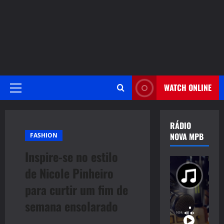
WATCH ONLINE
Primary
Menu
RÁDIO
NOVA MPB
FASHION
Inspire-se no estilo
de Nicole Pinheiro
para curtir um fim de
semana ensolarado