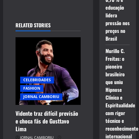
n
educação
a
lidera
pressão nos
RELATED STORIES
v
preços no
Brasil
i
Murillo C.
g
Freitas: o
a
pioneiro
brasileiro
t
CELEBRIDADES
que uniu
FASHION
Hipnose
i
Clínica e
JORNAL CAMBORIU
o
Espiritualidade
Vidente traz difícil previsão
com rigor
n
e choca fãs de Gusttavo
técnico e
Lima
reconhecimento
internacional
JORNAL CAMBORIU