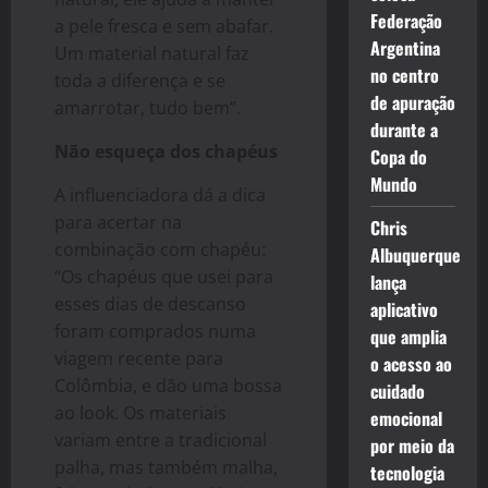
Federação
a pele fresca e sem abafar.
Argentina
Um material natural faz
no centro
toda a diferença e se
de apuração
amarrotar, tudo bem”.
durante a
Não esqueça dos chapéus
Copa do
Mundo
A influenciadora dá a dica
para acertar na
Chris
combinação com chapéu:
Albuquerque
“Os chapéus que usei para
lança
esses dias de descanso
aplicativo
foram comprados numa
que amplia
viagem recente para
o acesso ao
Colômbia, e dão uma bossa
cuidado
ao look. Os materiais
emocional
variam entre a tradicional
por meio da
palha, mas também malha,
tecnologia