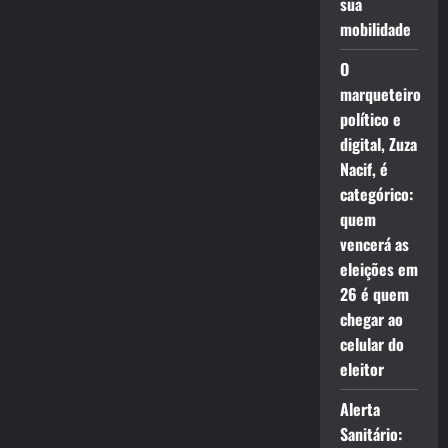
sua
mobilidade
O
marqueteiro
político e
digital, Zuza
Nacif, é
categórico:
quem
vencerá as
eleições em
26 é quem
chegar ao
celular do
eleitor
Alerta
Sanitário: