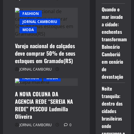
Quando o
FASHION
mar invade
JORNAL CAMBORIU
a cidade:
MODA
enchentes
transformam
Varejo nacional de calçados
Balneário
deve comprar 50% de seus
Camboriú
estoques em Gramado(RS)
em cenário
de
JORNAL CAMBORIU
devastação
FASHION
MODA
Noite
A NOVA COLUNA DA
tranquila:
AGENCIA REDE “SEREIA NA
dentro das
REDE” PESCOU Ludmilla
cidades
Oliveira
brasileiras
JORNAL CAMBORIU
0
onde
segurança e