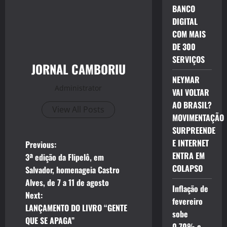
BANCO
DIGITAL
COM MAIS
DE 300
SERVIÇOS
JORNAL CAMBORIU
NEYMAR
Administrator
VAI VOLTAR
AO BRASIL?
View All Posts
MOVIMENTAÇÃO
SURPREENDE
P
E INTERNET
Previous:
ENTRA EM
3ª edição da Flipelô, em
o
COLAPSO
Salvador, homenageia Castro
Alves, de 7 a 11 de agosto
s
Inflação de
Next:
fevereiro
t
LANÇAMENTO DO LIVRO “GENTE
sobe
QUE SE APAGA”
0,70% e