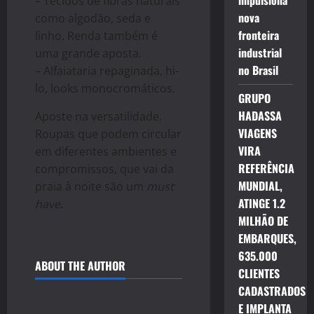
impulsiona
– Tecidos de fibras naturais
nova
como algodão, seda e
fronteira
linho. Renda também é
industrial
uma grande aposta.
no Brasil
– Alfaiataria repaginada, hi-
lo, looks monocromáticos.
GRUPO
HADASSA
Aposte na versatilidade.
VIAGENS
Roupas que podem circular
VIRA
em diferentes ambientes e
REFERÊNCIA
compromissos, que vai da
MUNDIAL,
praia à noite são um
must
ATINGE 1.2
have
.
MILHÃO DE
EMBARQUES,
635.000
ABOUT THE AUTHOR
CLIENTES
CADASTRADOS
E IMPLANTA