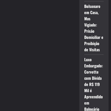
Bolsonaro
em Casa,
Mas
Vigiado:
Prisão
Domiciliar e
Proibição
de Visitas
Luxo
Embargado:
Corvette
com Dívida
de R$ 119
Mil é
Apreendido
em
Balneário