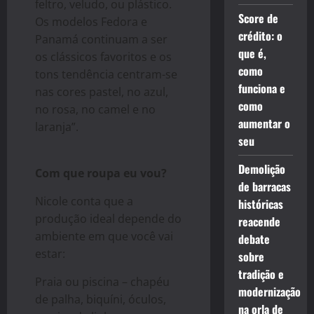
feltro, veludo, ou plástico.
Score de
Os modelos Fedora e
crédito: o
Panamá continuam a ser
que é,
os clássicos favoritos e os
como
tons tendência centram-se
funciona e
nas cores pastel, no azul,
como
no rosa, no camel e no
aumentar o
laranja”.
seu
Demolição
Com que roupa eu vou?
de barracas
Nicole conta que a
históricas
produção ideal depende do
reacende
ambiente em que você vai
debate
estar:
sobre
tradição e
Praia ou piscina – chapéu
modernização
de palha, biquíni, óculos,
na orla de