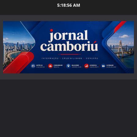
Skip
5:18:57 AM
to
content