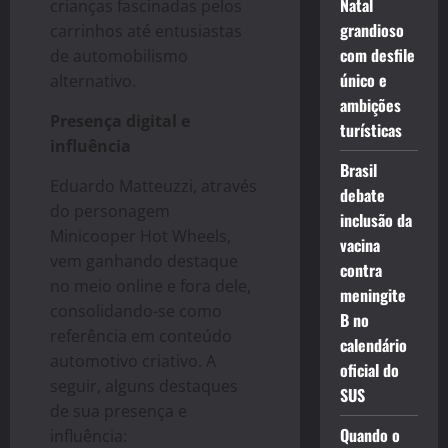
Natal
crianças fascinadas pelos
grandioso
carrinhos até entusiastas
com desfile
de automobilismo
único e
alternativo.
ambições
Presença digital e
turísticas
influência
Brasil
Eduardo Matteuzzi, através
debate
do personagem
inclusão da
Minicooper Hot Wheels,
vacina
vem ganhando destaque
contra
no meio online e fora dele,
meningite
consolidando-se como
B no
referência em conteúdo
calendário
automotivo criativo. A
oficial do
seguir, alguns destaques
SUS
de sua presença e
Quando o
influência: