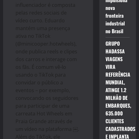
impulsiona
influenciador é composta
nova
pelas redes sociais de
fronteira
vídeo curto. Eduardo
industrial
mantém uma presença
no Brasil
ativa no TikTok
GRUPO
(@minicooper.hotwheels),
HADASSA
onde publica reels e clipes
VIAGENS
dos carros e interage com
VIRA
os fãs. É comum vê-lo
REFERÊNCIA
usando o TikTok para
MUNDIAL,
convidar o público a
ATINGE 1.2
eventos – por exemplo,
MILHÃO DE
convocando os seguidores
EMBARQUES,
para participar de uma
635.000
carreata Hot Wheels em
CLIENTES
Praia Grande através de
CADASTRADOS
um vídeo na plataforma ￼.
E IMPLANTA
Além do TikTok, ele