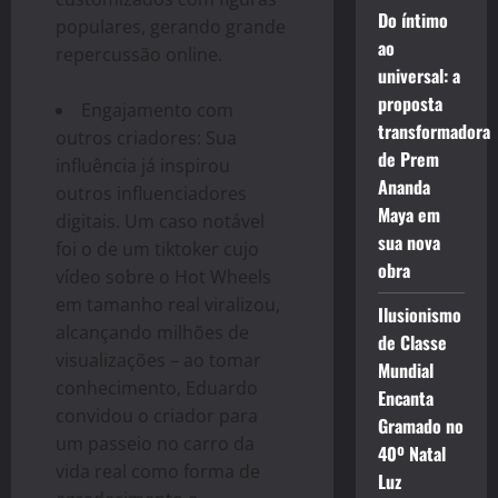
Do íntimo
populares, gerando grande
ao
repercussão online.
universal: a
proposta
Engajamento com
transformadora
outros criadores: Sua
de Prem
influência já inspirou
Ananda
outros influenciadores
Maya em
digitais. Um caso notável
sua nova
foi o de um tiktoker cujo
obra
vídeo sobre o Hot Wheels
em tamanho real viralizou,
Ilusionismo
alcançando milhões de
de Classe
visualizações – ao tomar
Mundial
conhecimento, Eduardo
Encanta
convidou o criador para
Gramado no
um passeio no carro da
40º Natal
vida real como forma de
Luz