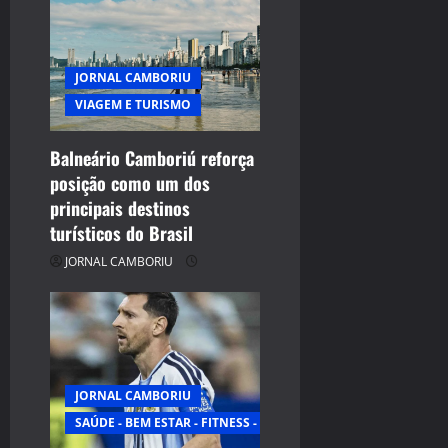
g
a
JORNAL CAMBORIU
t
VIAGEM E TURISMO
i
Balneário Camboriú reforça
posição como um dos
o
principais destinos
n
turísticos do Brasil
JORNAL CAMBORIU
JORNAL CAMBORIU
SAÚDE - BEM ESTAR - FITNESS - ESPORTE