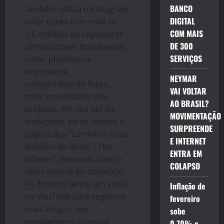
BANCO
também utiliza o Instagram
DIGITAL
onde conta com mais de
COM MAIS
1.6 milhões de seguidores
DE 300
(@minicooper.hotwheelss)
SERVIÇOS
como plataforma
importante,
NEYMAR
compartilhando fotos,
VAI VOLTAR
reels e novidades dos
AO BRASIL?
projetos. Em sua bio do
MOVIMENTAÇÃO
Instagram, ele se intitula a
SURPREENDE
página dos “carrinhos mais
E INTERNET
amados do Brasil – Hot
ENTRA EM
Wheels”, deixando claro o
COLAPSO
tema central do conteúdo
￼. Embora tenha um canal
Inflação de
no YouTube para registros
fevereiro
mais longos, seu
sobe
engajamento principal
0,70% e