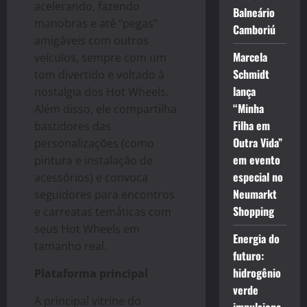
acelerando, fazendo
Balneário
manobras e até “pegas”
Camboriú
amigáveis com outros
Marcela
veículos, sempre com um
Schmidt
tom divertido e voltado à
lança
nostalgia dos Hot Wheels.
“Minha
Além disso, ele compartilha
Filha em
bastidores das
Outra Vida”
personalizações (como
em evento
pintura e instalação de
especial no
acessórios) e convoca
Neumarkt
seguidores para encontros
Shopping
e carreatas temáticas com
seus Hot Wheels em
Energia do
tamanho real.
futuro:
hidrogênio
Plataforma principal
verde
A principal vitrine do