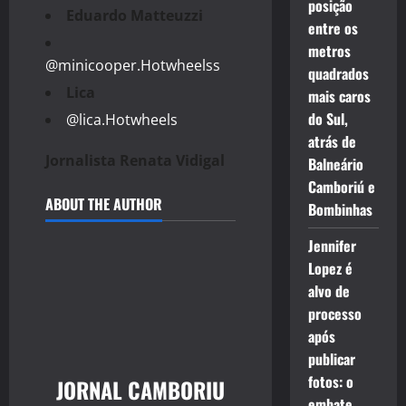
posição
Eduardo Matteuzzi
entre os
metros
@minicooper.Hotwheelss
quadrados
Lica
mais caros
do Sul,
@lica.Hotwheels
atrás de
Jornalista Renata Vidigal
Balneário
Camboriú e
ABOUT THE AUTHOR
Bombinhas
Jennifer
Lopez é
alvo de
processo
após
publicar
fotos: o
JORNAL CAMBORIU
embate