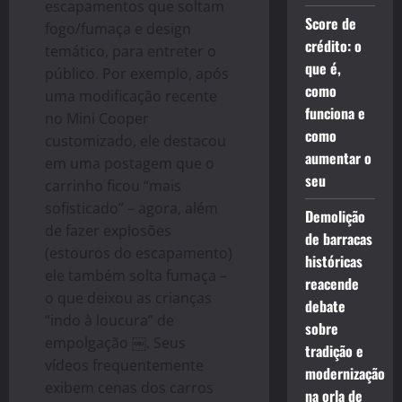
escapamentos que soltam
Score de
fogo/fumaça e design
crédito: o
temático, para entreter o
que é,
público. Por exemplo, após
como
uma modificação recente
funciona e
no Mini Cooper
como
customizado, ele destacou
aumentar o
em uma postagem que o
seu
carrinho ficou “mais
sofisticado” – agora, além
Demolição
de fazer explosões
de barracas
(estouros do escapamento)
históricas
ele também solta fumaça –
reacende
o que deixou as crianças
debate
“indo à loucura” de
sobre
empolgação ￼. Seus
tradição e
vídeos frequentemente
modernização
exibem cenas dos carros
na orla de