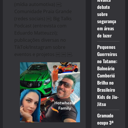
(mídia automotiva) ￼;
debate
Comunidade Praia Grande
sobre
(redes sociais) ￼; Big Talks
segurança
Podcast (entrevista com
em áreas
Eduardo Matteuzzi);
de lazer
publicações diversas no
Pequenos
TikTok/Instagram sobre
Guerreiros
eventos e projetos ￼ ￼ ￼.
no Tatame:
Balneário
Camboriú
Brilha no
Brasileiro
Kids de Jiu-
Jitsu
Gramado
ocupa 3ª