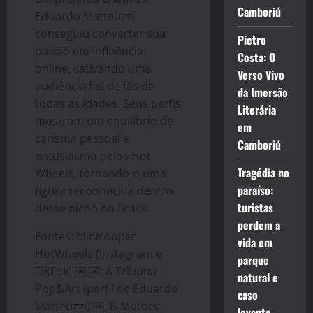
Camboriú
Eduardo Matteuzzi
conseguiu converter sua
Pietro
paixão em influência
Costa: O
online, cativando uma
Verso Vivo
audiência fiel de fãs de
da Imersão
todas as idades. Seus perfis
Literária
mostram um equilíbrio de
em
carisma pessoal e
Camboriú
entusiasmo pelos Hot
Tragédia no
Wheels, tornando-o uma
paraíso:
figura reconhecida dentro
turistas
desse nicho no Brasil.
perdem a
Fontes: Minicooper
vida em
HotWheels (Instagram e
parque
TikTok) ￼ ￼; A Tribuna –
natural e
Pop&Art (perfil de Eduardo
caso
Matteuzzi) ￼; B-Motors
levanta