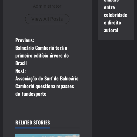
Administrator
entre
celebridade
View All Posts
e direito
autoral
P
Previous:
Balneário Camboriú terá o
o
primeiro edifício-árvore do
Brasil
s
Next:
t
Associação de Surf de Balneário
Camboriú questiona repasses
n
do Fundesporte
a
v
RELATED STORIES
i