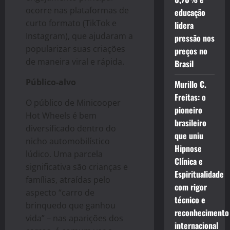
ocorre nas plataformas de
educação
curto formato (TikTok e
lidera
Instagram), que ajudaram a
pressão nos
popularizar suas criações
preços no
de maneira viral e rápida.
Brasil
Público-alvo
Murillo C.
Freitas: o
O público de Minicooper
pioneiro
Hot Wheels é bem
brasileiro
diversificado dentro do
que uniu
nicho automobilístico
Hipnose
lúdico. Uma parcela
Clínica e
significativa são crianças e
Espiritualidade
famílias, atraídas pelo
com rigor
aspecto “carro de
técnico e
brinquedo que ganhou
reconhecimento
vida” – nas aparições dos
internacional