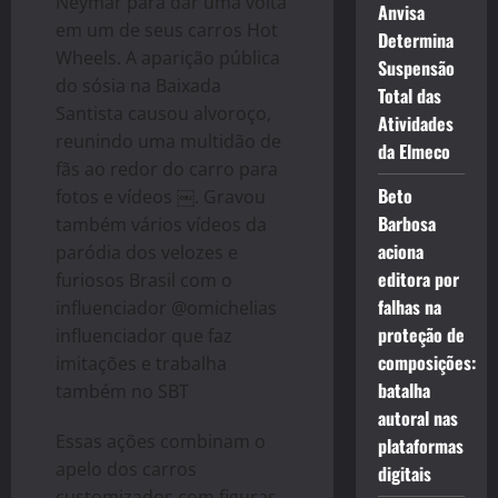
Neymar para dar uma volta
Anvisa
em um de seus carros Hot
Determina
Wheels. A aparição pública
Suspensão
do sósia na Baixada
Total das
Santista causou alvoroço,
Atividades
reunindo uma multidão de
da Elmeco
fãs ao redor do carro para
Beto
fotos e vídeos ￼. Gravou
Barbosa
também vários vídeos da
aciona
paródia dos velozes e
editora por
furiosos Brasil com o
falhas na
influenciador @omichelias
proteção de
influenciador que faz
composições:
imitações e trabalha
batalha
também no SBT
autoral nas
Essas ações combinam o
plataformas
apelo dos carros
digitais
customizados com figuras