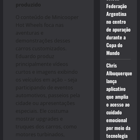
produzido
Federação
Argentina
O conteúdo de Minicooper
no centro
Hot Wheels foca nas
de apuração
aventuras e
durante a
demonstrações desses
Copa do
carros customizados.
Mundo
Eduardo produz
principalmente vídeos
Chris
curtos e imagens exibindo
Albuquerque
os veículos em ação – seja
lança
participando de eventos
aplicativo
automotivos, passeios pela
que amplia
cidade ou apresentações
o acesso ao
especiais. Ele costuma
cuidado
mostrar upgrades e
emocional
truques dos carros, como
por meio da
motores turbinados,
tecnologia