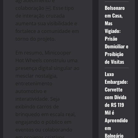
agradecimento e
Bolsonaro
colaboração ￼. Esse tipo
em Casa,
de interação cruzada
Mas
aumenta sua visibilidade e
Vigiado:
fortalece a comunidade em
Prisão
torno do projeto.
Domiciliar e
Em resumo, Minicooper
Proibição
Hot Wheels construiu uma
de Visitas
presença digital singular ao
Luxo
mesclar nostalgia,
Embargado:
entretenimento
Corvette
automotivo e
com Dívida
interatividade. Seja
de R$ 119
exibindo carros de
Mil é
brinquedo em escala real,
Apreendido
engajando o público em
em
eventos ou colaborando
Balneário
em projetos criativos,