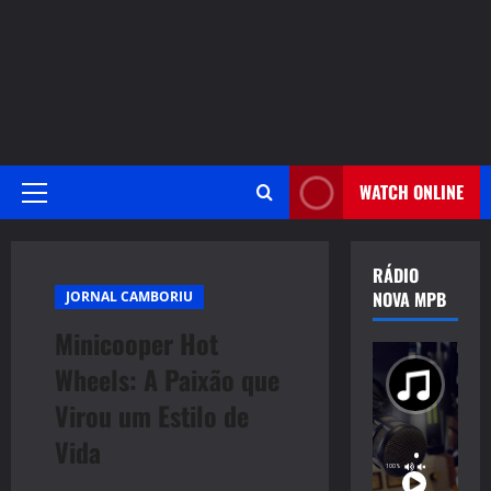
WATCH ONLINE
Primary
Menu
RÁDIO
NOVA MPB
JORNAL CAMBORIU
Minicooper Hot
Wheels: A Paixão que
Virou um Estilo de
Vida